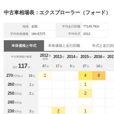
中古車相場表：エクスプローラー（フォード）
地域
全国
平均走行距離
77145.7Km
平均本体価格
184.8万円
平均年式
2012
本体価格と年式
本体価格と走行距離
年式と走行距
2012
年
2013
2014
2015
2016
201
中古車情報の相場
年
年
年
年
以前
117
47
17
6
27
14
台
台
台
台
台
合計
台
270
1
4
8
19
万円以上
台
260
1
1
万円台
台
250
2
2
万円台
台
240
万円台
230
2
1
3
万円台
台