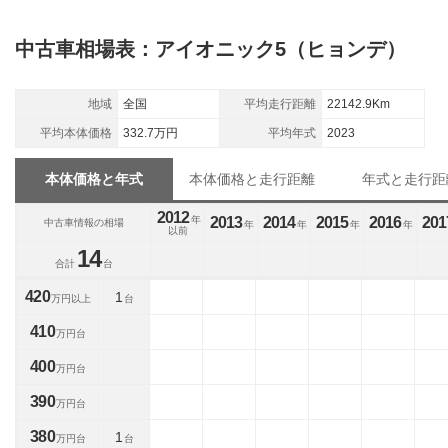
中古車相場表：アイオニック5（ヒョンデ）
地域
全国
平均走行距離
22142.9Km
平均本体価格
332.7万円
平均年式
2023
本体価格と年式
本体価格と走行距離
年式と走行距
2012
年
2013
2014
2015
2016
201
中古車情報の相場
年
年
年
年
以前
14
合計
台
420
1
万円以上
台
410
万円台
400
万円台
390
万円台
380
1
万円台
台