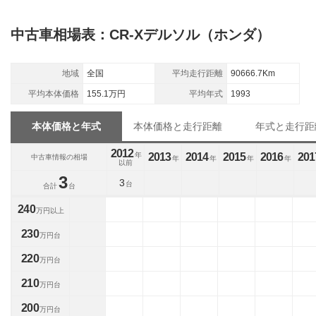
中古車相場表：CR-Xデルソル（ホンダ）
地域
全国
平均走行距離
90666.7Km
平均本体価格
155.1万円
平均年式
1993
本体価格と年式
本体価格と走行距離
年式と走行距
2012
年
2013
2014
2015
2016
201
中古車情報の相場
年
年
年
年
以前
3
3
台
合計
台
240
万円以上
230
万円台
220
万円台
210
万円台
200
万円台