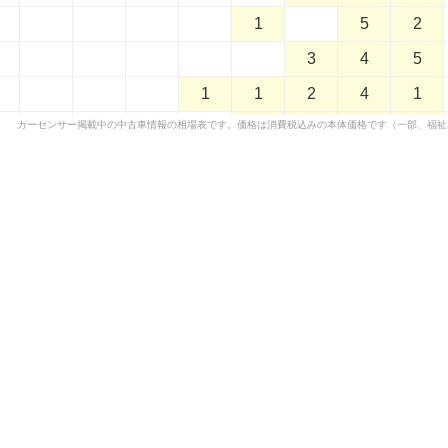
1
5
2
3
4
5
1
1
2
4
1
カーセンサー掲載中の中古車情報の相場表です。価格は消費税込みの本体価格です（一部、福祉
1
3
5
2
5
3
1
6
3
5
1
7
1
4
2
1
6
4
5
2
7
7
7
1
2
6
3
2
9
3
3
2
2
7
4
4
1
2
3
1