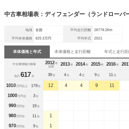
中古車相場表：ディフェンダー（ランドローバ
地域
全国
平均走行距離
26779.2Km
平均本体価格
925.3万円
平均年式
2021
本体価格と年式
本体価格と走行距離
年式と走行距
2012
年
2013
2014
2015
2016
201
中古車情報の相場
年
年
年
年
以前
617
39
4
4
9
11
台
台
台
台
台
合計
台
1010
12
4
4
9
11
178
万円以上
台
1000
3
万円台
台
990
19
万円台
台
980
1
11
万円台
台
970
1
9
万円台
台