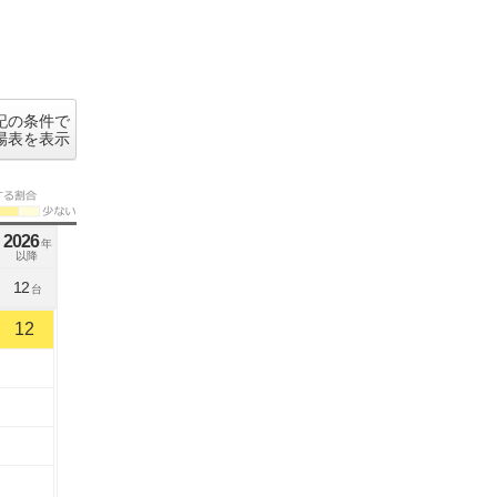
記の条件で
場表を表示
2026
年
以降
12
台
12