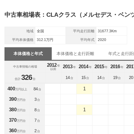
中古車相場表：CLAクラス（メルセデス・ベン
地域
全国
平均走行距離
31677.3Km
平均本体価格
312.1万円
平均年式
2020
本体価格と年式
本体価格と走行距離
年式と走行距
2012
年
2013
2014
2015
2016
201
中古車情報の相場
年
年
年
年
以前
326
14
15
14
19
20
台
台
台
台
合計
台
400
1
84
万円以上
台
390
3
万円台
台
380
1
8
万円台
台
370
7
万円台
台
360
2
万円台
台