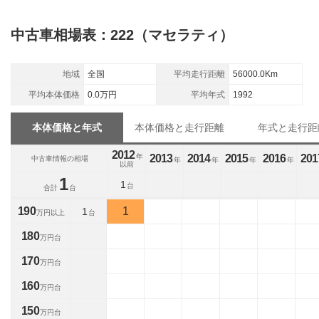
中古車相場表：222（マセラティ）
地域
全国
平均走行距離
56000.0Km
平均本体価格
0.0万円
平均年式
1992
本体価格と年式
本体価格と走行距離
年式と走行距
2012
年
2013
2014
2015
2016
201
中古車情報の相場
年
年
年
年
以前
1
1
台
合計
台
190
1
1
万円以上
台
180
万円台
170
万円台
160
万円台
150
万円台