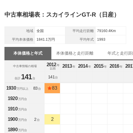
中古車相場表：スカイラインGT-R（日産）
地域
全国
平均走行距離
79160.4Km
平均本体価格
1841.1万円
平均年式
1993
本体価格と年式
本体価格と走行距離
年式と走行距
2012
年
2013
2014
2015
2016
201
中古車情報の相場
年
年
年
年
以前
141
141
台
合計
台
1930
83
83
万円以上
台
1920
万円台
1910
万円台
1900
2
2
万円台
台
1890
万円台