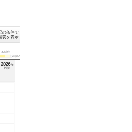
記の条件で
場表を表示
2026
年
以降