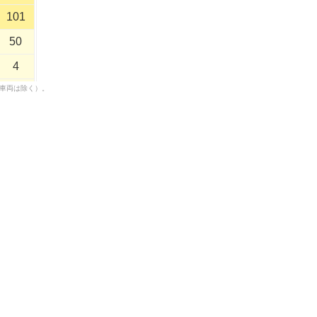
101
50
4
車両は除く）。
1