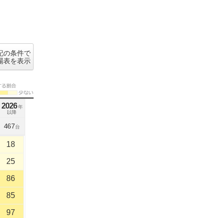
記の条件で
場表を表示
2026
年
以降
467
台
18
25
86
85
97