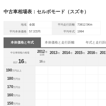
中古車相場表：セルボモード（スズキ）
地域
全国
平均走行距離
73812.5Km
平均本体価格
57.3万円
平均年式
1994
本体価格と年式
本体価格と走行距離
年式と走行距
2012
年
2013
2014
2015
2016
201
中古車情報の相場
年
年
年
年
以前
16
16
台
合計
台
190
万円以上
180
万円台
170
万円台
160
万円台
150
万円台