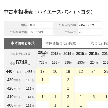
中古車相場表：ハイエースバン（トヨタ）
地域
全国
平均走行距離
74520.7Km
平均本体価格
351.2万円
平均年式
2019
本体価格と年式
本体価格と走行距離
年式と走行距
2012
年
2013
2014
2015
2016
201
中古車情報の相場
年
年
年
年
以前
5748
723
136
235
233
224
20
台
台
台
台
台
合計
台
440
17
10
19
12
24
2
1485
万円以上
台
430
1
2
110
万円台
台
420
1
111
万円台
台
410
1
1
3
1
6
1
141
万円台
台
400
1
1
1
111
万円台
台