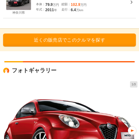
本体：
79.9
総額：
102.9
万円
万円
年式：
2011
走行：
6.4
年
万km
神奈川県
近くの販売店でこのクルマを探す
フォトギャラリー
1/3