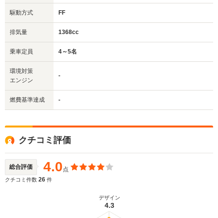
駆動方式
FF
排気量
1368cc
乗車定員
4～5名
環境対策
-
エンジン
燃費基準達成
-
クチコミ評価
4.0
総合評価
点
26
クチコミ件数
件
デザイン
4.3