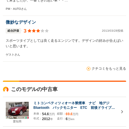
て来ましたが、一番できの悪い車・・…
PM・AUTOさん
微妙なデザイン
3
総合評価
2013/03/28投稿
スポーツタイプとしては良く走るエンジンです。デザインの好みが合えばい
いと思います。
ゲストさん
クチコミをもっと見る
このモデルの中古車
ミトコンペティツィオーネ禁煙車 ナビ 地デジ
Bluetooth バックモニター ETC 前後ドライブレ
コーダー キセノン 純正17インチAW 障害物セン
本体：
54.6
総額：
69.6
万円
万円
サー シートヒーター
年式：
2012
走行：
6
年
万km
愛知県