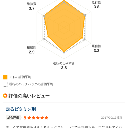
走行性
維持費
3.8
3.7
居住性
積載性
3.3
2.9
運転のしやすさ
3.8
ミトの評価平均
現行のハッチバックの評価平均
評価の高いレビュー
走るビタミン剤
5
総合評価
2017/09/15投稿
美しくて存在感ありまくるルックスと、いつでも気持ちを元気にさせてくれ