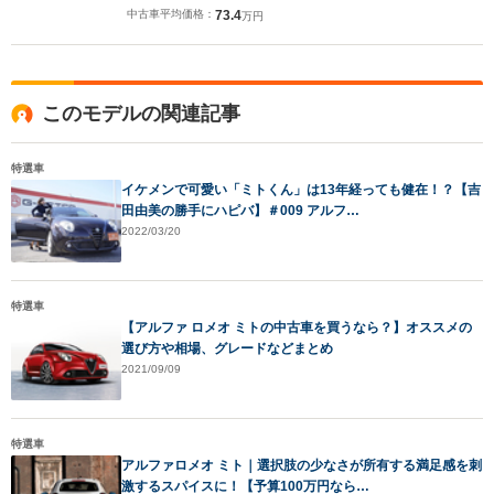
中古車平均価格：
73.4
万円
このモデルの関連記事
特選車
イケメンで可愛い「ミトくん」は13年経っても健在！？【吉
田由美の勝手にハピバ】＃009 アルフ…
2022/03/20
特選車
【アルファ ロメオ ミトの中古車を買うなら？】オススメの
選び方や相場、グレードなどまとめ
2021/09/09
特選車
アルファロメオ ミト｜選択肢の少なさが所有する満足感を刺
激するスパイスに！【予算100万円なら…