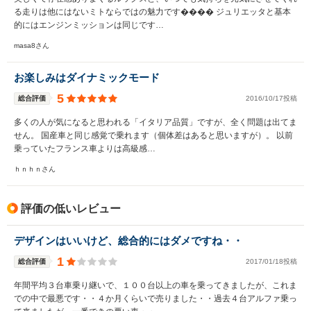
る走りは他にはないミトならではの魅力です���� ジュリエッタと基本
的にはエンジンミッションは同じです…
masa8さん
お楽しみはダイナミックモード
5
総合評価
2016/10/17投稿
多くの人が気になると思われる「イタリア品質」ですが、全く問題は出てま
せん。 国産車と同じ感覚で乗れます（個体差はあると思いますが）。 以前
乗っていたフランス車よりは高級感…
ｈｎｈｎさん
評価の低いレビュー
デザインはいいけど、総合的にはダメですね・・
1
総合評価
2017/01/18投稿
年間平均３台車乗り継いで、１００台以上の車を乗ってきましたが、これま
での中で最悪です・・４か月くらいで売りました・・過去４台アルファ乗っ