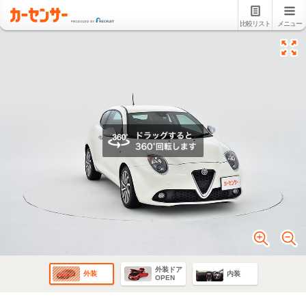
比較リスト
メニュー
外装ドア
外装
内装
OPEN