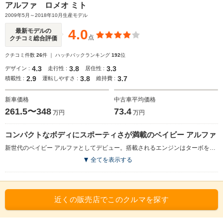
アルファ ロメオ ミト
2009年5月～2018年10月生産モデル
4.0
最新モデルの
点
クチコミ総合評価
クチコミ件数
26
件 ｜ ハッチバックランキング
192
位
4.3
3.8
3.3
デザイン :
走行性 :
居住性 :
2.9
3.8
3.7
積載性 :
運転しやすさ :
維持費 :
新車価格
中古車平均価格
261.5〜348
73.4
万円
万円
コンパクトなボディにスポーティさが満載のベイビー アルファ
新世代のベイビー アルファとしてデビュー。搭載されるエンジンはターボを備えた1.4L直4DOHCで、最高出力は155psを発揮。最大トルクは20.5kg-mだが、ダイナミックモードを使用することで23.5kg-mに増幅。加えてエンジン制御やステアリングパワーアシスト機能を備えたアルファロメオD.N.Aシステムのほか、危険回避アシスト機能となるVDCも装備。外観は、アルファロメオのフラッグシップ「8Cコンペティオーネ」をモチーフにしたデザインが特徴で、全長約4mというコンパクトボディながら個性的なスタイリングに仕上げられた。一方内装は、ペダルやステアリング、シフトノブなどが絶妙に配置され、スポーツ走行をアシストしてくれる。（2009.4）
全てを表示する
近くの販売店でこのクルマを探す