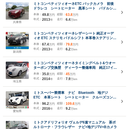
ミトコンペティツィオーネETC バックカメラ 前後
ドラレコ シートヒーター 黒革シート パドルシフ
ト
本体：
49.8
総額：
63.8
万円
万円
年式：
2013
走行：
6.4
年
万km
兵庫県
ミトコンペティツィオーネレザーシート 純正オーデ
ィオ ETC ステリモ パドルシフト 本革巻ステアリング
前席シートヒーター アイドリングストップ キーレス
本体：
67.4
総額：
79.8
万円
万円
リヤコーナーセンサー HID フォグ 純正17インチアル
年式：
2013
走行：
6.2
年
万km
ミ 関東仕入
新潟県
ミトコンペティツィオーネタイミングベルト&ウオー
ターポンプ交換歴 ディーラー整備車両 純正17イン
チ キャメル革シート パドルシフト SDナビ 地
本体：
35.0
総額：
45
万円
万円
デジフルセグテレビ CD録音 DVD再生 ブルート
年式：
2014
走行：
7.9
年
万km
ゥース USB 前後ドライブレコーダー
埼玉県
ミトスーパー禁煙車 ナビ Bluetooth 地デジ
ETC 本革シート シートヒーター クルーズコント
ロール 純正17AW リア障害物センサー
本体：
96.2
総額：
109.6
万円
万円
年式：
2016
走行：
9.2
年
万km
愛知県
ミトクアドリフォリオ ヴェルデ6速マニュアル 茶ポ
ルトローナ・フラウレザー ナビ+地デジTV+Bカメラ