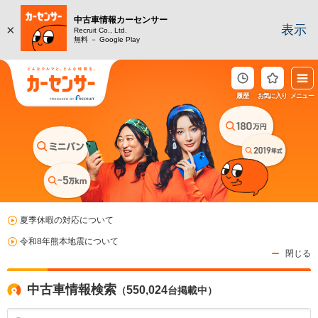
中古車情報カーセンサー
×
表示
Recruit Co., Ltd.
無料 － Google Play
履歴
お気に入り
メニュー
夏季休暇の対応について
令和8年熊本地震について
閉じる
中古車情報検索
550,024
（
台掲載中）