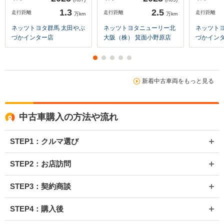
1.3
2.5
走行距離
走行距離
走行距離
万km
万km
ネッツトヨタ群馬 太田やぶ
ネッツトヨタニューリー北
ネッツトヨ
づかインター店
大阪（株） 箕面小野原店
づかイン
新着中古車両をもっと見る
中古車購入の方法や流れ
STEP1：クルマ選び
STEP2：お店訪問
STEP3：契約商談
STEP4：購入後