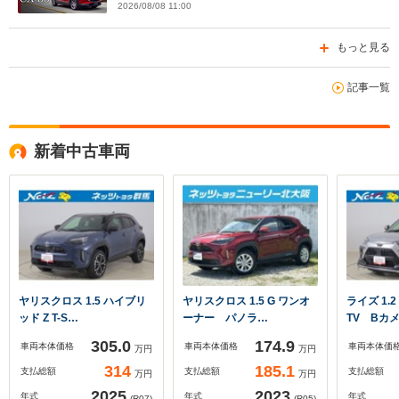
2026/08/08 11:00
もっと見る
記事一覧
新着中古車両
ヤリスクロス 1.5 ハイブリ
ヤリスクロス 1.5 G ワンオ
ライズ 1.2
ッド Z T-S…
ーナー パノラ…
TV Bカ
305.0
174.9
車両本体価格
車両本体価格
車両本体価
万円
万円
314
185.1
支払総額
支払総額
支払総額
万円
万円
2025
2023
年式
年式
年式
(R07)
(R05)