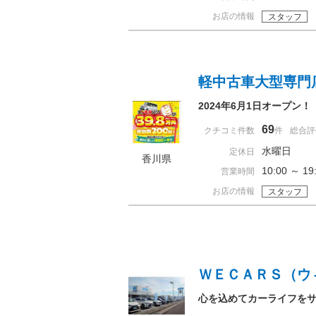
お店の情報
スタッフ
軽中古車大型専門
2024年6月1日オープン
69
クチコミ件数
件
総合評
水曜日
定休日
香川県
10:00 ～ 
営業時間
お店の情報
スタッフ
ＷＥＣＡＲＳ（ウ
心を込めてカーライフを