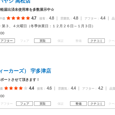
ハヤシ 高松店
に軽届出済未使用車を多数展示中☆
4.7
4.8
|
4.8
|
4.4
|
評価
接客：
雰囲気：
アフター：
品
・第３、４火曜日（冬季休業日：１２月２６日～１月３日）
18:00
アフター
フェア
買取
保証
整備
クチコミ
クー
ィーカーズ） 宇多津店
サポートさせて頂きます！
4.4
4.6
|
4.4
|
4.2
|
価
接客：
雰囲気：
アフター：
品
20:00
アフター
フェア
買取
保証
整備
クチコミ
クー