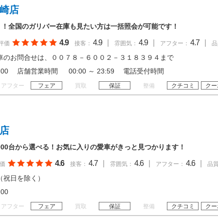
山崎店
！！全国のガリバー在庫も見たい方は一括照会が可能です！
4.9
4.9
|
4.9
|
4.7
|
評価
接客：
雰囲気：
アフター：
品
車のお問合せは、００７８－６００２－３１８３９４まで
 20:00 店舗営業時間 00:00 ～ 23:59 電話受付時間
アフター
フェア
買取
保証
整備
クチコミ
クー
亀店
,000台から選べる！お気に入りの愛車がきっと見つかります！
4.6
4.7
|
4.6
|
4.6
|
価
接客：
雰囲気：
アフター：
品
（祝日を除く）
20:00
アフター
フェア
買取
保証
整備
クチコミ
クー