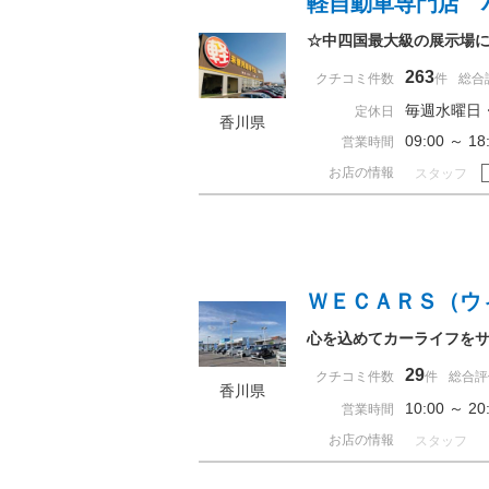
軽自動車専門店 
☆中四国最大級の展示場
263
クチコミ件数
件
総合
毎週水曜日
定休日
香川県
09:00 ～ 
営業時間
お店の情報
スタッフ
ＷＥＣＡＲＳ（ウ
心を込めてカーライフを
29
クチコミ件数
件
総合評
香川県
10:00 ～ 
営業時間
お店の情報
スタッフ