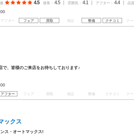
4.5
4.5
|
4.1
|
4.4
|
価
接客：
雰囲気：
アフター：
品
20:00
アフター
フェア
買取
保証
整備
クチコミ
クー
店で、皆様のご来店をお待ちしております♪
19:00
アフター
フェア
買取
保証
整備
クチコミ
クー
マックス
ンス・オートマックス!