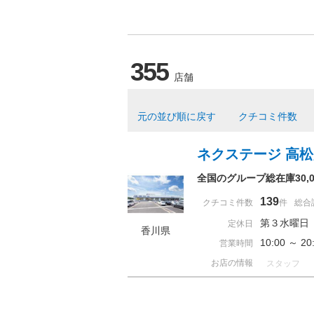
355
店舗
元の並び順に戻す
クチコミ件数
ネクステージ 高
全国のグループ総在庫30
139
クチコミ件数
件
総合
第３水曜日
定休日
香川県
10:00 ～ 
営業時間
お店の情報
スタッフ