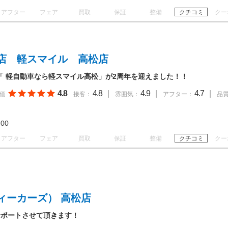
アフター
フェア
買取
保証
整備
クチコミ
クー
店 軽スマイル 高松店
！「 軽自動車なら軽スマイル高松」が2周年を迎えました！！
4.8
4.8
|
4.9
|
4.7
|
価
接客：
雰囲気：
アフター：
品
19:00
アフター
フェア
買取
保証
整備
クチコミ
クー
ィーカーズ） 高松店
サポートさせて頂きます！