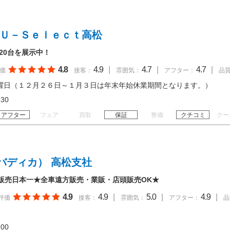
 Ｕ－Ｓｅｌｅｃｔ高松
120台を展示中！
4.8
4.9
|
4.7
|
4.7
|
価
接客：
雰囲気：
アフター：
品
曜日（１２月２６日～１月３日は年末年始休業期間となります。）
18:30
アフター
フェア
買取
保証
整備
クチコミ
クー
バディカ） 高松支社
販売日本一★全車遠方販売・業販・店頭販売OK★
4.9
4.9
|
5.0
|
4.9
|
評価
接客：
雰囲気：
アフター：
品
18:00