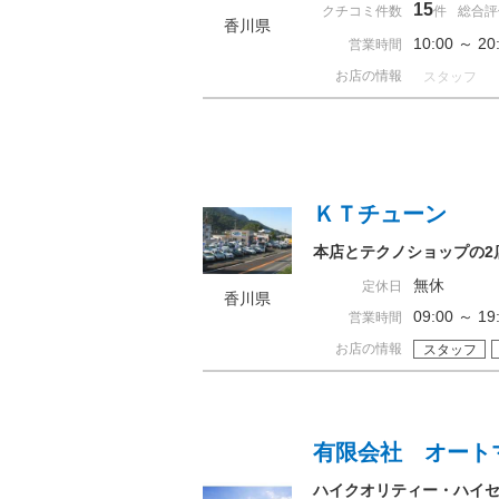
15
クチコミ件数
件
総合評
香川県
10:00 ～ 
営業時間
お店の情報
スタッフ
ＫＴチューン
本店とテクノショップの2
無休
定休日
香川県
09:00 ～ 
営業時間
お店の情報
スタッフ
有限会社 オート
ハイクオリティー・ハイセ