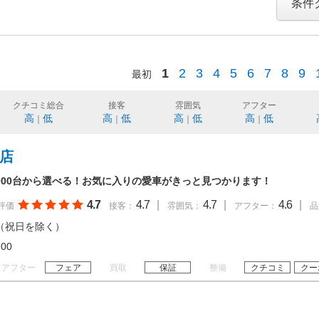
条件
1
2
3
4
5
6
7
8
9
最初
クチコミ総合
接客
雰囲気
アフター
高
低
高
低
高
低
高
低
｜
｜
｜
｜
松店
,000台から選べる！お気に入りの愛車がきっと見つかります！
4.7
4.7
|
4.7
|
4.6
|
評価
接客：
雰囲気：
アフター：
品
（祝日を除く）
20:00
アフター
フェア
買取
保証
整備
クチコミ
クー