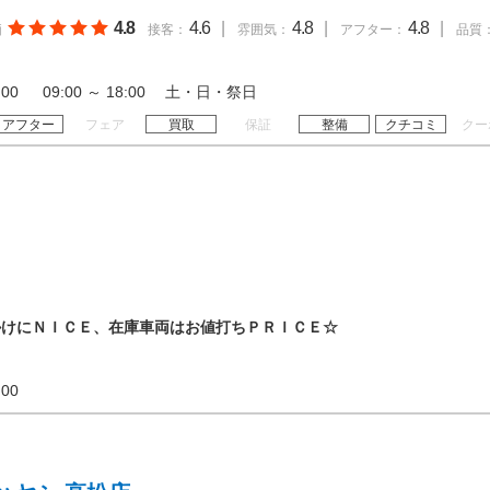
4.8
4.6
|
4.8
|
4.8
|
価
接客：
雰囲気：
アフター：
品質
19:00 09:00 ～ 18:00 土・日・祭日
アフター
フェア
買取
保証
整備
クチコミ
クー
かけにＮＩＣＥ、在庫車両はお値打ちＰＲＩＣＥ☆
19:00