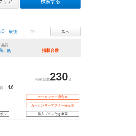
クリア
検索する
10
最後
前へ
次へ
品質
高
低
掲載台数
｜
230
掲載台数
台
4.6
質：
カーセンサー認定車
カーセンサーアフター保証車
ポン
購入プラン付き車両