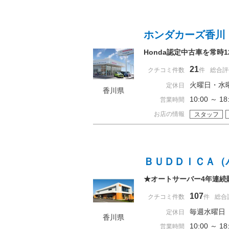
ホンダカーズ香川
Honda認定中古車を常時
21
クチコミ件数
件
総合評
火曜日・水
定休日
香川県
10:00 ～ 
営業時間
お店の情報
スタッフ
ＢＵＤＤＩＣＡ（
★オートサーバー4年連続
107
クチコミ件数
件
総合
毎週水曜日
定休日
香川県
10:00 ～ 
営業時間