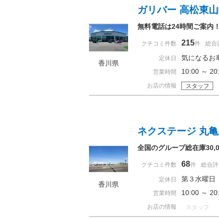
ガリバー 高松東
無料電話は24時間ご案内
215
クチコミ件数
件
総合
気になるお
定休日
香川県
10:00 ～
営業時間
お店の情報
スタッフ
ネクステージ 丸
全国のグループ総在庫30
68
クチコミ件数
件
総合評
第３水曜日
定休日
香川県
10:00 ～ 
営業時間
お店の情報
スタッフ