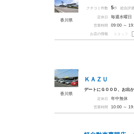
5
クチコミ件数
件
総合評
毎週水曜日
定休日
香川県
09:00 ～ 
営業時間
お店の情報
スタッフ
ＫＡＺＵ
デートにＧＯＯＤ、お出
香川県
年中無休
定休日
10:00 ～ 
営業時間