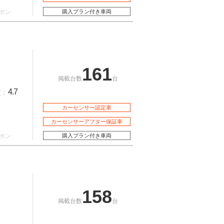
ポン
購入プラン付き車両
161
掲載台数
台
4.7
質：
カーセンサー認定車
カーセンサーアフター保証車
ポン
購入プラン付き車両
158
掲載台数
台