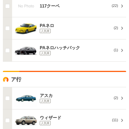
117クーペ
(22)
PAネロ
(2)
人気車
PAネロハッチバック
(1)
人気車
ア行
アスカ
(2)
人気車
ウィザード
(11)
人気車