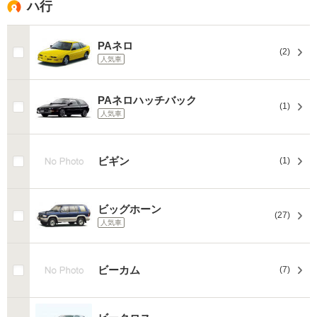
ハ行
PAネロ
(2)
人気車
PAネロハッチバック
(1)
人気車
ビギン
(1)
ビッグホーン
(27)
人気車
ビーカム
(7)