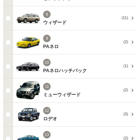
8
(11)
ウィザード
9
(2)
PAネロ
10
(1)
PAネロハッチバック
11
(2)
ミューウィザード
12
(3)
ロデオ
13
(2)