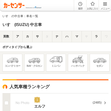
履歴
お気に入り
メニュー
いすゞの中古車：車名一覧
いすゞ(ISUZU) 中古車
英数
ア
カ
サ
タ
ナ
ハ
マ
ヤ
ラ
ワ
ボディタイプから選ぶ
コンパクトカー
SUV・クロカン
ミニバン
ハッチバック
セダン
人気車種ランキング
1
(2485)
エルフ