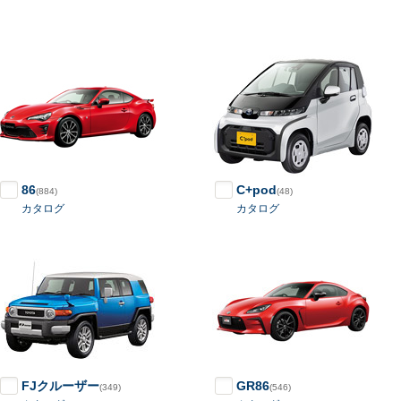
86
C+pod
(884)
(48)
カタログ
カタログ
FJクルーザー
GR86
(349)
(546)