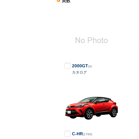
英数
2000GT
(4)
カタログ
C-HR
(1766)