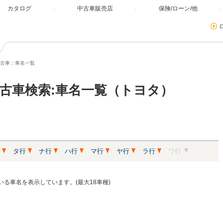
カタログ
中古車販売店
保険/ローン/他
古車：車名一覧
古車検索:車名一覧（トヨタ）
タ行
ナ行
ハ行
マ行
ヤ行
ラ行
ワ行
る車名を表示しています。(最大18車種)