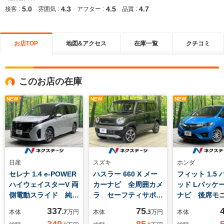
5.0
4.3
4.5
4.7
接客 :
雰囲気 :
アフター :
品質 :
お店TOP
地図&アクセス
在庫一覧
クチコミ
このお店の在庫
NEW
NEW
NEW
日産
スズキ
ホンダ
セレナ 1.4 e-POWER
ハスラー 660 X メー
フィット 1.5
ハイウェイスターV 両
カーナビ 全周囲カメ
ッド Lパッケー
側電動スライド 純正
ラ セーフティサポー
ナビ 後席モ
12.3型ナビ 全周囲カ
ト 禁煙車 スマート
バックカメラ
337
75
本体
.7
万円
本体
.3
万円
本体
メラ エマージェンシ
キー HIDヘッド シ
車 ハーフレ