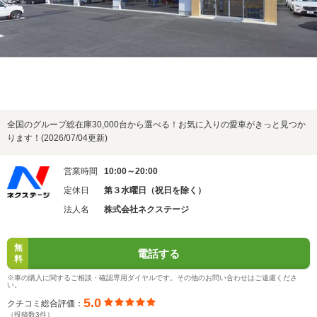
全国のグループ総在庫30,000台から選べる！お気に入りの愛車がきっと見つか
ります！(2026/07/04更新)
営業時間
10:00～20:00
定休日
第３水曜日（祝日を除く）
法人名
株式会社ネクステージ
無
電話する
料
※車の購入に関するご相談・確認専用ダイヤルです。その他のお問い合わせはご遠慮くださ
い。
5.0
クチコミ総合評価：
（投稿数3件）