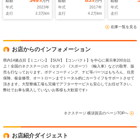
349
85
総額
.9
万円
総額
.9
万円
総額
ーブレーキ プロパイ
ートヒーター ETC
ト スマー
年式
2023
年
年式
2017
年
年式
ロット ブラインドス
純正15インチアル
LEDヘッド E
走行
3.3
万km
走行
4.2
万km
走行
ポットモニター 禁煙
ミ オートライト オ
ルコン 純正1
車 ドラレコ スマー
ートエアコン
チAW オート
在庫一覧を見る
トキー LEDヘッド
Bluetooth CD
ト オートエ
ETC 純正16インチ
DVD再生
Bluetooth
AW
DVD再生
お店からのインフォメーション
県内14拠点目【ミニバン】【SUV】【コンパクト】を中心に展示車200台以
上！全国のネクステージの《セダン》《スポーツ》《輸入車》などの取寄、販
売も行なっております。ボディコーティング、ナビ等パーツはもちろん、任意
保険、板金修理、オートローンまでトータル的にカーライフをサポートさせて
頂きます。大型整備工場も完備でアフターサービスも安心してお任せ下さい。
弊社でお車を購入していないお客様も大歓迎です♪
ネクステージ 横須賀店のページTOPへ
お店紹介ダイジェスト