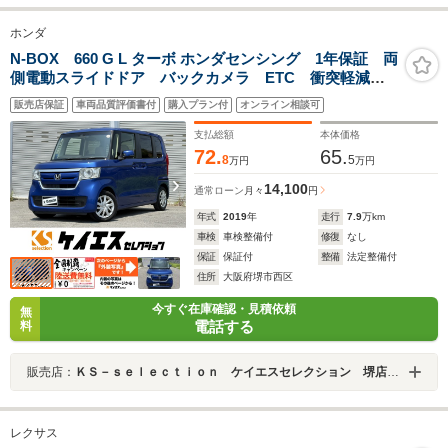
ホンダ
N-BOX 660 G L ターボ ホンダセンシング 1年保証 両
側電動スライドドア バックカメラ ETC 衝突軽減ブ
レーキ 横滑り防止 レーンキープアシスト ステアリ
販売店保証
車両品質評価書付
購入プラン付
オンライン相談可
ングリモコン クルーズコントロール ドライブレコー
ダー
支払総額
本体価格
72.
65.
8
5
万円
万円
14,100
通常ローン
月々
円
年式
2019
年
走行
7.9
万km
車検
車検整備付
修復
なし
保証
保証付
整備
法定整備付
住所
大阪府堺市西区
今すぐ在庫確認・見積依頼
無
電話する
料
販売店：
ＫＳ－ｓｅｌｅｃｔｉｏｎ ケイエスセレクション 堺店 軽自動車専門店
レクサス