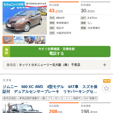
支払総額
本体価格
43.
30.
2
0
万円
万円
年式
2011
年
走行
2.4
万km
車検
車検整備付
修復
なし
保証
保証付
整備
法定整備付
住所
大阪府吹田市
今すぐ在庫確認・見積依頼
無
電話する
料
販売店：
ネッツトヨタニューリー北大阪（株） 千里店
スズキ
NEW
ジムニー 660 XC 4WD 4型モデル 4AT車 スズキ保
証付 デュアルセンサーブレーキ リヤパーキングセン
サー LEDヘッドランプ クルーズコントロール アイ
販売店保証
車両品質評価書付
購入プラン付
オンライン相談可
360°画像付
ドリングストップシステム オートライトシステム シ
ートヒーター
支払総額
本体価格
208
198.
8
万円
万円