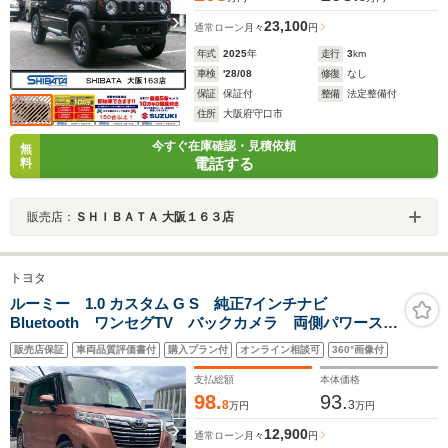
23,100
通常ローン
月々
円
年式
2025
年
走行
3
km
車検
'28/08
修復
なし
保証
保証付
整備
法定整備付
住所
大阪府守口市
今すぐ在庫確認・見積依頼
無
電話する
料
販売店：
ＳＨＩＢＡＴＡ 大阪１６３店
トヨタ
ルーミー 1.0 カスタム G S 純正7インチナビ
Bluetooth ワンセグTV バックカメラ 両側パワースラ
イドドア 衝突被害軽減システム 横滑り防止機能 レ
販売店保証
車両品質評価書付
購入プラン付
オンライン相談可
360°画像付
ーンキープアシスト ドラレコ シートヒーター スペ
アキー 保 取
支払総額
本体価格
98.
93.
8
3
万円
万円
12,900
通常ローン
月々
円