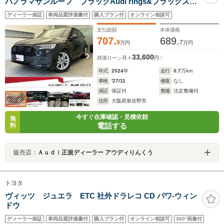
パノラマサンルーフ ブラックAudi rings&ブラックスタ
イリングPKG プレミアムPKG スマートフォンインタ
ディーラー保証
車両品質評価書付
購入プラン付
オンライン相談可
ーフェース サラウンドビューカメラ アダプティブク
ルーズコントロール オートマチックテールゲート
支払総額
本体価格
707.
689.
9
7
万円
万円
33,600
残価ローン
月々
円
年式
2024
年
走行
0.7
万km
車検
'27/11
修復
なし
保証
保証付
整備
法定整備付
住所
大阪府泉佐野市
今すぐ在庫確認・見積依頼
無
電話する
料
販売店：
Ａｕｄｉ正規ディーラー アウディりんくう
トヨタ
ヴィッツ ジュエラ ETC 社外ドラレコ CD パワ-ウィン
ドウ
ディーラー保証
車両品質評価書付
購入プラン付
オンライン相談可
360°画像付