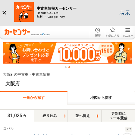
中古車情報カーセンサー
表示
Recruit Co., Ltd.
無料 － Google Play
履歴
お気に入り
メニュー
大阪府の中古車・中古車情報
大阪府
一覧から探す
地図から探す
更新時に
31,025
絞り込み
並べ替え
台
メール受信
スバル
PR