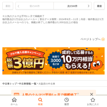
最初
前の30件
次の30件
最後
※人気のクルマは平均1ヶ月で掲載終了
物件数合計1万台以上のメーカー｜算出データ期間：2024年9月～11月｜内容：物件数合計1万
台以上のメーカーのうち、掲載が終了した物件数が1,000台以上の場合
ページトップへ
中古車トップ
中古車情報:一覧
大阪府の中古車
※
人気のクルマは平均1ヶ月で掲載終了
在庫が無くなる前にお問い合わせください
ホーム
検索
履歴
お気に入り
都道府県から中古車を探す