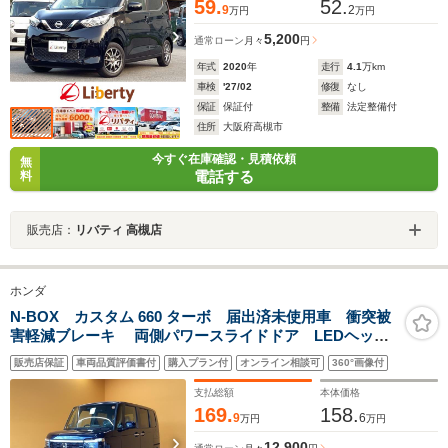
59.
52.
9
2
万円
万円
5,200
通常ローン
月々
円
年式
2020
年
走行
4.1
万km
車検
'27/02
修復
なし
保証
保証付
整備
法定整備付
住所
大阪府高槻市
今すぐ在庫確認・見積依頼
無
電話する
料
販売店：
リバティ 高槻店
ホンダ
N-BOX カスタム 660 ターボ 届出済未使用車 衝突被
害軽減ブレーキ 両側パワースライドドア LEDヘッド
ライト 電動格納式ドアミラー オートエアコン クル
販売店保証
車両品質評価書付
購入プラン付
オンライン相談可
360°画像付
ーズコントロール 運転席助手席シートヒーター プッ
シュボタンスタート
支払総額
本体価格
169.
158.
9
6
万円
万円
12,900