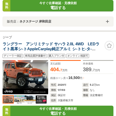
今すぐ在庫確認・見積依頼
無
電話する
料
販売店：
ネクステージ 岸和田店
ジープ
ラングラー アンリミテッド サハラ 2.0L 4WD LEDラ
イト黒革シ-トAppleCarplay純正アルミ シ-トヒ-タ-
Bluetooth接続 フロントカメラ サイドカメラ バックカメ
ディーラー保証
車両品質評価書付
購入プラン付
オンライン相談可
ラ 純正ナビ フルセグ 前面衝突警報 アダプティブクルー
ズコントロール ETC2.0 認定中古車保証付き
支払総額
本体価格
404.
389.
7
7
万円
万円
16,500
残価ローン
月々
円
年式
2020
年
走行
5.2
万km
車検
'27/03
修復
なし
保証
保証付
整備
法定整備付
住所
大阪府枚方市
今すぐ在庫確認・見積依頼
無
電話する
料