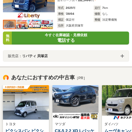
通常ローン
月々
円
年式
2025
年
走行
7
km
車検
'28/04
修復
なし
保証
保証付
整備
法定整備無
住所
大阪府貝塚市
今すぐ在庫確認・見積依頼
無
電話する
料
販売店：
リバティ 貝塚店
あなたにおすすめの中古車
［PR］
トヨタ
マツダ
ダイハツ
ピクシスバン ピクシ
CX-5 2.2 XD Lパッケ
ムーヴキャンバス