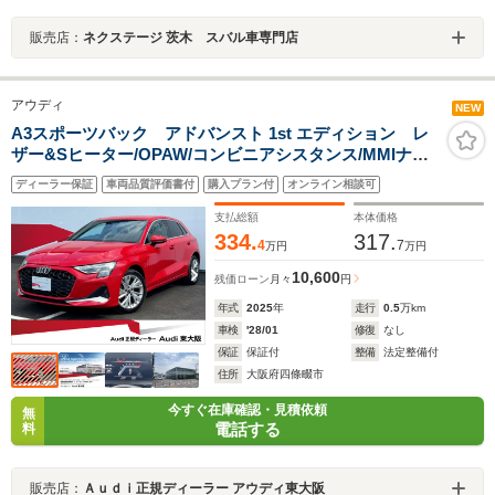
販売店：
ネクステージ 茨木 スバル車専門店
アウディ
NEW
A3スポーツバック アドバンスト 1st エディション レ
ザー&Sヒーター/OPAW/コンビニアシスタンス/MMIナ
ビ/ACC/サイドアシスト/バーチャルコックピット/Bカメ
ディーラー保証
車両品質評価書付
購入プラン付
オンライン相談可
ラ・コーナーセンサー/LEDヘッドライト/スマホインター
フェース/認定中古車
支払総額
本体価格
334.
317.
4
7
万円
万円
10,600
残価ローン
月々
円
年式
2025
年
走行
0.5
万km
車検
'28/01
修復
なし
保証
保証付
整備
法定整備付
住所
大阪府四條畷市
今すぐ在庫確認・見積依頼
無
電話する
料
販売店：
Ａｕｄｉ正規ディーラー アウディ東大阪