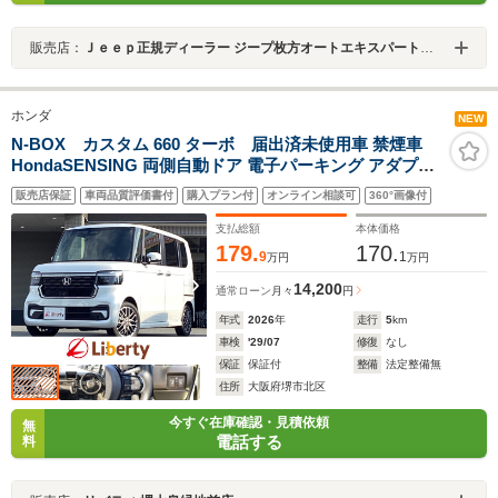
販売店：
Ｊｅｅｐ正規ディーラー ジープ枚方オートエキスパートセンター
ホンダ
NEW
N-BOX カスタム 660 ターボ 届出済未使用車 禁煙車
HondaSENSING 両側自動ドア 電子パーキング アダプテ
ィブクルーズコントロール 革巻きステアリング パドルシ
販売店保証
車両品質評価書付
購入プラン付
オンライン相談可
360°画像付
フト LEDヘッドライト スマートキー プッシュスタート
純正アルミホイール
支払総額
本体価格
179.
170.
9
1
万円
万円
14,200
通常ローン
月々
円
年式
2026
年
走行
5
km
車検
'29/07
修復
なし
保証
保証付
整備
法定整備無
住所
大阪府堺市北区
今すぐ在庫確認・見積依頼
無
電話する
料