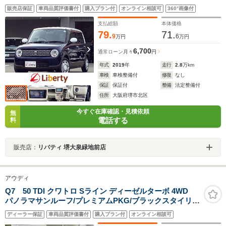
リングストップ 前席シートヒーター ステアリングスイッ
販売店保証
車両品質評価書付
購入プラン付
オンライン相談可
360°画像付
チ 電動格納ミラー オートエアコン
支払総額
本体価格
79.
71.
9
6
万円
万円
6,700
通常ローン
月々
円
年式
2019
年
走行
2.8
万km
車検
車検整備付
修復
なし
保証
保証付
整備
法定整備付
住所
大阪府堺市北区
今すぐ在庫確認・見積依頼
無
電話する
料
販売店：
リバティ 堺大泉緑地前店
アウディ
Q7 50 TDI クワトロ Sライン ディーゼルターボ 4WD
パノラマサンルーフ/プレミアムPKG/ブラックスタイリン
グPKG/HDマトリクスLEDヘッドライト/エアサス/ACC/
ディーラー保証
車両品質評価書付
購入プラン付
オンライン相談可
サイドアシスト/アンビエントライティング/サラウンドビ