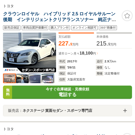
トヨタ
クラウンロイヤル ハイブリッド 2.5 ロイヤルサルーン
後期 インテリジェントクリアランスソナー 純正ナ
ビ バックカメラ セーフティセンスP LEDヘッド レ
販売店保証
車両品質評価書付
購入プラン付
オンライン相談可
360°画像付
ーダークルーズ 純正16インチAW 革巻きステアリン
グ トランクイージークローザー ETC 禁煙車
支払総額
本体価格
227.
215.
9
9
万円
万円
18,100
通常ローン
月々
円
年式
2017
年
走行
2.9
万km
車検
'26/11
修復
なし
保証
保証付
整備
法定整備付
住所
大阪府箕面市
今すぐ在庫確認・見積依頼
無
電話する
料
販売店：
ネクステージ 箕面セダン・スポーツ専門店
トヨタ