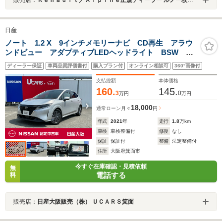
日産
ノート 1.2 X 9インチメモリーナビ CD再生 アラウ
ンドビュー アダプティブLEDヘッドライト BSW 前
後踏み間違い防止アシスト 前後踏み間違い防止アシス
ディーラー保証
車両品質評価書付
購入プラン付
オンライン相談可
360°画像付
ト 衝突軽減ブレーキ装備
支払総額
本体価格
160.
145.
3
0
万円
万円
18,000
通常ローン
月々
円
年式
2021
年
走行
1.8
万km
車検
車検整備付
修復
なし
保証
保証付
整備
法定整備付
住所
大阪府箕面市
今すぐ在庫確認・見積依頼
無
電話する
料
販売店：
日産大阪販売（株） ＵＣＡＲＳ箕面