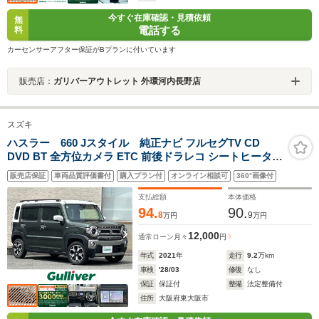
今すぐ在庫確認・見積依頼
無
電話する
料
カーセンサーアフター保証がBプランに付いています
販売店：
ガリバーアウトレット 外環河内長野店
スズキ
ハスラー 660 Jスタイル 純正ナビ フルセグTV CD
DVD BT 全方位カメラ ETC 前後ドラレコ シートヒーター
バックソナー スマートキー2個 衝突軽減ブレーキ レーン
販売店保証
車両品質評価書付
購入プラン付
オンライン相談可
360°画像付
アシスト オートマチックハイビーム LEDオートヘッドラ
イト フォグ 禁煙車
支払総額
本体価格
94.
90.
8
9
万円
万円
12,000
通常ローン
月々
円
年式
2021
年
走行
9.2
万km
車検
'28/03
修復
なし
保証
保証付
整備
法定整備付
住所
大阪府東大阪市