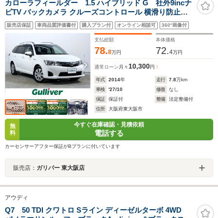
カローラフィールダー 1.5 ハイブリッド G 社外9incナ
ビTV バックカメラ クルーズコントロール 横滑り防止装
置 シートヒーター ETC ドラレコ ルーフレール プッシュ
販売店保証
車両品質評価書付
購入プラン付
オンライン相談可
360°画像付
スタート スマートキー オートAC
支払総額
本体価格
78.
72.
8
4
万円
万円
10,300
通常ローン
月々
円
年式
2014
年
走行
7.8
万km
車検
'27/10
修復
なし
保証
保証付
整備
法定整備付
住所
大阪府東大阪市
今すぐ在庫確認・見積依頼
無
電話する
料
カーセンサーアフター保証がBプランに付いています
販売店：
ガリバー 東大阪店
アウディ
Q7 50 TDI クワトロ Sライン ディーゼルターボ 4WD