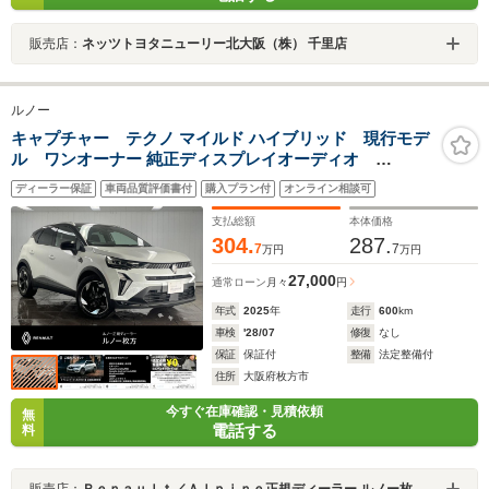
販売店：
ネッツトヨタニューリー北大阪（株） 千里店
ルノー
キャプチャー テクノ マイルド ハイブリッド 現行モデ
ル ワンオーナー 純正ディスプレイオーディオ
AppleCarPlay 対応 Bluetooth接続LEDヘッドライ
ディーラー保証
車両品質評価書付
購入プラン付
オンライン相談可
ト ステイリングヒーター アダプティブクルーズコ
ントロール 新車保証継承
支払総額
本体価格
304.
287.
7
7
万円
万円
27,000
通常ローン
月々
円
年式
2025
年
走行
600
km
車検
'28/07
修復
なし
保証
保証付
整備
法定整備付
住所
大阪府枚方市
今すぐ在庫確認・見積依頼
無
電話する
料
販売店：
Ｒｅｎａｕｌｔ／Ａｌｐｉｎｅ正規ディーラー ルノー枚方・アルピーヌポイント枚方