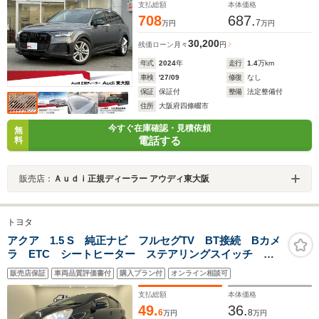
ューカメラ/認定中古車
支払総額
本体価格
708
687.
7
万円
万円
30,200
残価ローン
月々
円
年式
2024
年
走行
1.4
万km
車検
'27/09
修復
なし
保証
保証付
整備
法定整備付
住所
大阪府四條畷市
今すぐ在庫確認・見積依頼
無
電話する
料
販売店：
Ａｕｄｉ正規ディーラー アウディ東大阪
トヨタ
アクア 1.5 S 純正ナビ フルセグTV BT接続 Bカメ
ラ ETC シートヒーター ステアリングスイッチ オ
ートライト スペアキー LEDヘッドライト スマート
販売店保証
車両品質評価書付
購入プラン付
オンライン相談可
キー
支払総額
本体価格
49.
36.
6
8
万円
万円