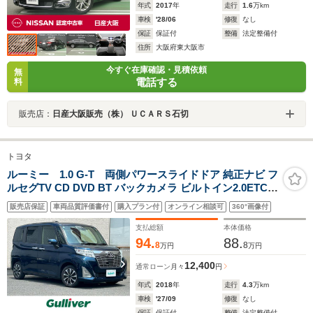
年式
2017
年
走行
1.6
万km
車検
'28/06
修復
なし
保証
保証付
整備
法定整備付
住所
大阪府東大阪市
今すぐ在庫確認・見積依頼
無
電話する
料
販売店：
日産大阪販売（株） ＵＣＡＲＳ石切
トヨタ
ルーミー 1.0 G-T 両側パワースライドドア 純正ナビ フ
ルセグTV CD DVD BT バックカメラ ビルトイン2.0ETC
スマートキー2個 クルーズコントロール ドラレコ 衝突軽
販売店保証
車両品質評価書付
購入プラン付
オンライン相談可
360°画像付
減ブレーキ LEDオートライト レーンアシスト ステリモ
禁煙車
支払総額
本体価格
94.
88.
8
8
万円
万円
12,400
通常ローン
月々
円
年式
2018
年
走行
4.3
万km
車検
'27/09
修復
なし
保証
保証付
整備
法定整備付