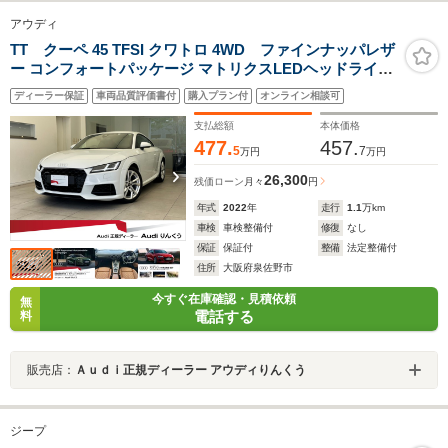
アウディ
TT クーペ 45 TFSI クワトロ 4WD ファインナッパレザ
ー コンフォートパッケージ マトリクスLEDヘッドライト
TVチューナー プライバシーガラス クルーズコントロール
ディーラー保証
車両品質評価書付
購入プラン付
オンライン相談可
マトリクスLEDヘッドライト パワーシート シートヒー
ター認定中古車
支払総額
本体価格
477.
457.
5
7
万円
万円
26,300
残価ローン
月々
円
年式
2022
年
走行
1.1
万km
車検
車検整備付
修復
なし
保証
保証付
整備
法定整備付
住所
大阪府泉佐野市
今すぐ在庫確認・見積依頼
無
電話する
料
販売店：
Ａｕｄｉ正規ディーラー アウディりんくう
ジープ