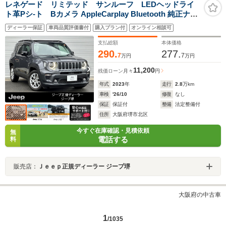
レネゲード リミテッド サンルーフ LEDヘッドライ
ト革Pシ-ト Bカメラ AppleCarplay Bluetooth 純正ナビ
ゲ-ション 前面衝突警報 障害物センサー アダプティブク
ディーラー保証
車両品質評価書付
購入プラン付
オンライン相談可
ルーズコントロ-ル シ-トヒ-タ- リアトラフィックモニタ-
認定中古車保証付
支払総額
本体価格
290.
277.
7
7
万円
万円
11,200
残価ローン
月々
円
年式
2023
年
走行
2.8
万km
車検
'26/10
修復
なし
保証
保証付
整備
法定整備付
住所
大阪府堺市北区
今すぐ在庫確認・見積依頼
無
電話する
料
販売店：
Ｊｅｅｐ正規ディーラー ジープ堺
大阪府の中古車
1
/1035