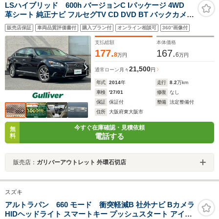
LSハイブリッド 600h バージョンC Iパッケージ 4WD
革シート 純正ナビ フルセグTV CD DVD BT バックカメラ
衝突軽減ブレーキ レーダークルーズコントロール 冷暖エ
販売店保証
車両品質評価書付
購入プラン付
オンライン相談可
360°画像付
アシート ブラインドスポットモニタ ETC パワートランク
コーナーセンサー LEDオートライト 禁煙
支払総額
本体価格
177.
167.
8
6
万円
万円
21,500
通常ローン
月々
円
年式
2014
年
走行
8.2
万km
車検
'27/01
修復
なし
保証
保証付
整備
法定整備付
住所
大阪府東大阪市
今すぐ在庫確認・見積依頼
無
電話する
料
販売店：
ガリバーアウトレット 外環石切店
スズキ
アルトラパン 660 モード 衝突軽減B 社外ナビ Bカメラ
HIDヘッドライト スマートキー プッシュスタート アイド