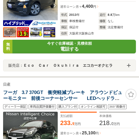
4,400
通常ローン
月々
円
年式
2013
年
走行
8.8
万km
車検
車検整備付
修復
なし
保証
保証付
整備
法定整備付
住所
大阪府大阪狭山市
今すぐ在庫確認・見積依頼
無
電話する
料
販売店：
Ｅｃｏ Ｃａｒ Ｏｋｕｈｉｒａ エコカーオクヒラ
日産
フーガ 3.7 370GT 衝突軽減ブレーキ アラウンドビュ
ーモニター 前後コーナーセンサー LEDヘッドラン
プ オートクルーズ機能 電動シート ブラインドスポ
ディーラー保証
車両品質評価書付
購入プラン付
オンライン相談可
360°画像付
ットモニター 高周波セキュリティー
支払総額
本体価格
233.
218.
9
0
万円
万円
25,100
通常ローン
月々
円