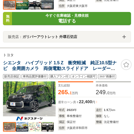
住所
大阪府東大阪市
今すぐ在庫確認・見積依頼
無
電話する
料
販売店：
ガリバーアウトレット 外環石切店
トヨタ
シエンタ ハイブリッド 1.5 Z 衝突軽減 純正10.5型ナ
ビ 全周囲カメラ 両側電動スライドドア レーダーク
ルーズコントロール ETC2.0 シートヒーター ステア
販売店保証
車両品質評価書付
購入プラン付
オンライン相談可
360°画像付
リングヒーター スマートキー ブラインドスポットモ
ニター 禁煙車
支払総額
本体価格
265.
249.
1
0
万円
万円
22,400
通常ローン
月々
円
年式
2023
年
走行
1.5
万km
車検
車検整備付
修復
なし
保証
保証付
整備
法定整備付
住所
大阪府岸和田市