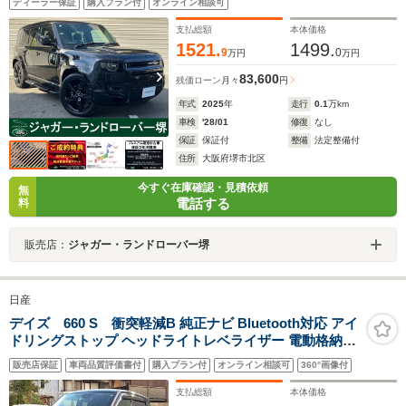
ディーラー保証
購入プラン付
オンライン相談可
支払総額
本体価格
1521.
1499.
9
0
万円
万円
83,600
残価ローン
月々
円
年式
2025
年
走行
0.1
万km
車検
'28/01
修復
なし
保証
保証付
整備
法定整備付
住所
大阪府堺市北区
今すぐ在庫確認・見積依頼
無
電話する
料
販売店：
ジャガー・ランドローバー堺
日産
デイズ 660 S 衝突軽減B 純正ナビ Bluetooth対応 アイ
ドリングストップ ヘッドライトレベライザー 電動格納ミ
ラー 社外アルミホイール
販売店保証
車両品質評価書付
購入プラン付
オンライン相談可
360°画像付
支払総額
本体価格