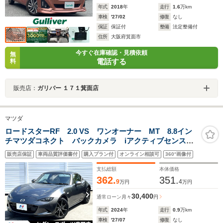
年式
2018
年
走行
1.6
万km
車検
'27/02
修復
なし
保証
保証付
整備
法定整備付
住所
大阪府箕面市
今すぐ在庫確認・見積依頼
無
電話する
料
販売店：
ガリバー １７１箕面店
マツダ
ロードスターRF 2.0 VS ワンオーナー MT 8.8イン
チマツダコネクト バックカメラ iアクティブセンス
純正17インチAW タンナッパ革シート シートヒータ
販売店保証
車両品質評価書付
購入プラン付
オンライン相談可
360°画像付
ー LEDヘッド 革巻きステアリング ブラインドスポ
ットモニター
支払総額
本体価格
362.
351.
9
4
万円
万円
30,400
通常ローン
月々
円
年式
2024
年
走行
0.9
万km
車検
'27/07
修復
なし