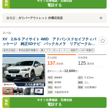
今すぐ在庫確認・見積依頼
無
電話する
料
販売店：
ガリバーアウトレット 外環石切店
スバル
XV 2.0i-S アイサイト 4WD アドバンスドセイフティパ
ッケージ 純正SDナビ バックカメラ リアビークルデ
ィティクション パワーシート レーダークルーズ 禁
販売店保証
車両品質評価書付
購入プラン付
オンライン相談可
360°画像付
煙車 スマートキー LEDヘッドライト 純正18インチ
アルミホイール
支払総額
本体価格
137.
125.
9
9
万円
万円
12,600
通常ローン
月々
円
年式
2018
年
走行
7.1
万km
車検
'27/07
修復
なし
保証
保証付
整備
法定整備付
住所
大阪府茨木市
今すぐ在庫確認・見積依頼
無
電話する
料