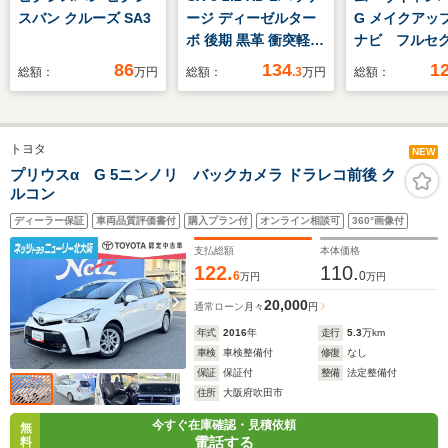
スバン クルーズ SA3
ージ ディーゼルター
G メイクアップ 
ボ 後期 黒革 衝突軽減
ナビ フルセグ
ブレーキ 追従クルコ
ヘッド 両側
86
134
1
総額：
万円
総額：
.3
万円
総額：
ン 障害物センサー 地
イド 衝突
デジTV Bluetooth バ
ETC シート
ックカメラ サイドカ
オートマチッ
トヨタ
メラ DVD再生 ETC
ーム アイド
NEW
RVM パワーシート&
トップ スマ
プリウスα G 5ニンノリ バックカメラ ドラレコ前後 ク
ルコン
ヒーター オートライ
ー オートエ
ト オートエアコン
オートライト
ディーラー保証
車両品質評価書付
購入プラン付
オンライン相談可
360°画像付
支払総額
本体価格
122.
110.
6
0
万円
万円
20,000
通常ローン
月々
円
年式
2016
年
走行
5.3
万km
車検
車検整備付
修復
なし
保証
保証付
整備
法定整備付
住所
大阪府吹田市
今すぐ在庫確認・見積依頼
無
電話する
料