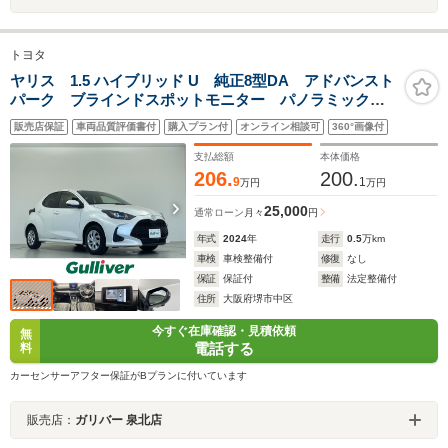
トヨタ
ヤリス 1.5 ハイブリッド U 純正8型DA アドバンスト
パーク ブラインドスポットモニター パノラミックビ
ューモニター ビルトインETC 純正フロアマット 前
販売店保証
車両品質評価書付
購入プラン付
オンライン相談可
360°画像付
後コーナーセンサー オートマチックハイビーム スマ
ートキー 禁煙車
支払総額
本体価格
206.
200.
9
1
万円
万円
25,000
通常ローン
月々
円
年式
2024
年
走行
0.5
万km
車検
車検整備付
修復
なし
保証
保証付
整備
法定整備付
住所
大阪府堺市中区
今すぐ在庫確認・見積依頼
無
電話する
料
カーセンサーアフター保証がBプランに付いています
販売店：
ガリバー 泉北店