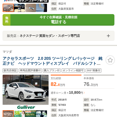
保証
保証付
整備
法定整備付
住所
大阪府箕面市
今すぐ在庫確認・見積依頼
無
電話する
料
販売店：
ネクステージ 箕面セダン・スポーツ専門店
マツダ
アクセラスポーツ 2.0 20S ツーリング Lパッケージ 純
正ナビ ヘッドマウントディスプレイ パドルシフト
レーダークルーズコントロール パワーシート バック
販売店保証
車両品質評価書付
購入プラン付
オンライン相談可
360°画像付
カメラ ETC 前席シートヒーター レーンキープアシ
スト ドライブレコーダー ハーフレザーシート
支払総額
本体価格
82.
76.
8
3
万円
万円
10,800
通常ローン
月々
円
年式
2016
年
走行
10.0
万km
車検
'27/03
修復
なし
保証
保証付
整備
法定整備付
住所
大阪府河内長野市