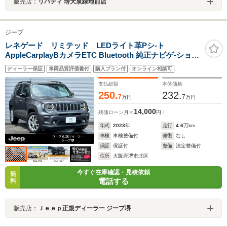
販売店：
リバティ 堺大泉緑地前店
ジープ
レネゲード リミテッド LEDライト革Pシ-ト
AppleCarplayBカメラETC Bluetooth 純正ナビゲ-ション
前面衝突警報 障害物センサー アダプティブクルーズコン
ディーラー保証
車両品質評価書付
購入プラン付
オンライン相談可
トロ-ル シ-トヒ-タ- リアトラフィックモニタ- レーンキー
プアシスト 認定中古車保証
支払総額
本体価格
250.
232.
7
7
万円
万円
14,000
残価ローン
月々
円
年式
2023
年
走行
4.6
万km
車検
車検整備付
修復
なし
保証
保証付
整備
法定整備付
住所
大阪府堺市北区
今すぐ在庫確認・見積依頼
無
電話する
料
販売店：
Ｊｅｅｐ正規ディーラー ジープ堺