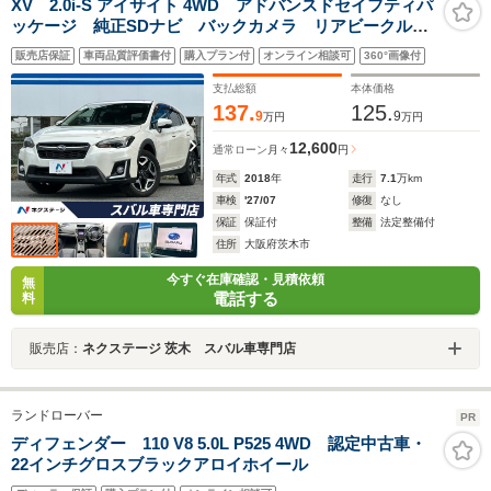
XV 2.0i-S アイサイト 4WD アドバンスドセイフティパ
ッケージ 純正SDナビ バックカメラ リアビークルデ
ィティクション パワーシート レーダークルーズ 禁
販売店保証
車両品質評価書付
購入プラン付
オンライン相談可
360°画像付
煙車 スマートキー LEDヘッドライト 純正18インチ
アルミホイール
支払総額
本体価格
137.
125.
9
9
万円
万円
12,600
通常ローン
月々
円
年式
2018
年
走行
7.1
万km
車検
'27/07
修復
なし
保証
保証付
整備
法定整備付
住所
大阪府茨木市
今すぐ在庫確認・見積依頼
無
電話する
料
販売店：
ネクステージ 茨木 スバル車専門店
ランドローバー
PR
ディフェンダー 110 V8 5.0L P525 4WD 認定中古車・
22インチグロスブラックアロイホイール