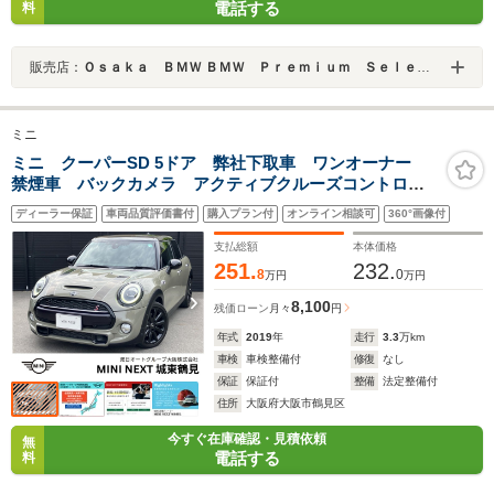
電話する
料
販売店：
Ｏｓａｋａ ＢＭＷ ＢＭＷ Ｐｒｅｍｉｕｍ Ｓｅｌｅｃｔｉｏｎ 城東鶴見
ミニ
ミニ クーパーSD 5ドア 弊社下取車 ワンオーナー
禁煙車 バックカメラ アクティブクルーズコントロー
ル 純正HDDナビ パーキングアシスト LEDヘッドラ
ディーラー保証
車両品質評価書付
購入プラン付
オンライン相談可
360°画像付
イト JCWレザーステアリング ヘッドライナーアンス
ラサイト 認定中古車
支払総額
本体価格
251.
232.
8
0
万円
万円
8,100
残価ローン
月々
円
年式
2019
年
走行
3.3
万km
車検
車検整備付
修復
なし
保証
保証付
整備
法定整備付
住所
大阪府大阪市鶴見区
今すぐ在庫確認・見積依頼
無
電話する
料