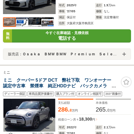
年式
2025
年
走行
1.9
万km
車検
'27/05
修復
なし
保証
保証付
整備
法定整備付
住所
大阪府大阪市鶴見区
今すぐ在庫確認・見積依頼
無
電話する
料
販売店：
Ｏｓａｋａ ＢＭＷ ＢＭＷ Ｐｒｅｍｉｕｍ Ｓｅｌｅｃｔｉｏｎ 城東鶴見
ミニ
ミニ クーパー 5ドア DCT 弊社下取 ワンオーナー
認定中古車 禁煙車 純正HDDナビ バックカメラ 前
後PDC クルーズコントロール パーキングアシスト
ディーラー保証
車両品質評価書付
購入プラン付
オンライン相談可
360°画像付
USB入力 16インチアルミホイール LEDヘッドライ
ト コンフォートアクセス
支払総額
本体価格
286.
265.
8
0
万円
万円
18,300
残価ローン
月々
円
年式
2022
年
走行
2.1
万km
車検
'27/01
修復
なし