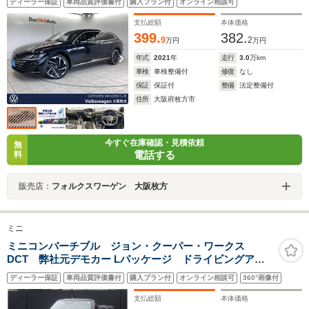
ディーラー保証
車両品質評価書付
購入プラン付
オンライン相談可
フ オールインセーフティ LEDヘッドランプ 純正20
インチアルミホイール ナッパ革シートヘッドアップデ
支払総額
本体価格
ィスプレイ 7DSG
399.
382.
9
2
万円
万円
年式
2021
年
走行
3.0
万km
車検
車検整備付
修復
なし
保証
保証付
整備
法定整備付
住所
大阪府枚方市
今すぐ在庫確認・見積依頼
無
電話する
料
販売店：
フォルクスワーゲン 大阪枚方
ミニ
ミニコンバーチブル ジョン・クーパー・ワークス
DCT 弊社元デモカー Lパッケージ ドライビングアシ
ストプラス パーキングアシスタント パノラマビュー
ディーラー保証
車両品質評価書付
購入プラン付
オンライン相談可
360°画像付
+前後PDC ヘッドアップディスプレイ アダプティブ
LEDヘッドライト パーキングアシスト 認定中古車
支払総額
本体価格