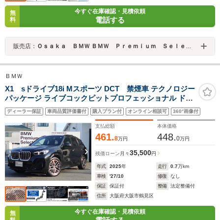
今すぐ在庫確認・見積依頼
無
電話する
料
販売店：
Ｏｓａｋａ ＢＭＷ ＢＭＷ Ｐｒｅｍｉｕｍ Ｓｅｌｅｃｔｉｏｎ 城東鶴見
ＢＭＷ
X1 sドライブ18i Mスポーツ DCT 禁煙車 テクノロジー
パッケージ ライブコックピットプロフェッショナル ドラ
イビングアシストプロフェッショナル ヘッドアップディ
ディーラー保証
車両品質評価書付
購入プラン付
オンライン相談可
360°画像付
スプレイ インテリアカメラ カーブドディスプレイ 全周囲
カメラ 純正18インチAW
支払総額
本体価格
461.
448.
8
0
万円
万円
35,500
残価ローン
月々
円
年式
2025
年
走行
0.7
万km
車検
'27/10
修復
なし
保証
保証付
整備
法定整備付
住所
大阪府大阪市鶴見区
今すぐ在庫確認・見積依頼
無