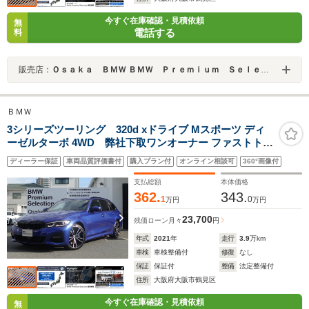
今すぐ在庫確認・見積依頼
無
電話する
料
販売店：
Ｏｓａｋａ ＢＭＷ ＢＭＷ Ｐｒｅｍｉｕｍ Ｓｅｌｅｃｔｉｏｎ 城東鶴見
ＢＭＷ
3シリーズツーリング 320d xドライブ Mスポーツ ディ
ーゼルターボ 4WD 弊社下取ワンオーナー ファストトラ
ックパッケージ 純正19インチAW アダプティブMサスペ
ディーラー保証
車両品質評価書付
購入プラン付
オンライン相談可
360°画像付
ンション タイヤ4本新品交換 ワイヤレスチャージ 禁煙車
電動シート LEDヘッドライト 電動リアゲート パーキング
支払総額
本体価格
アシスト
362.
343.
1
0
万円
万円
23,700
残価ローン
月々
円
年式
2021
年
走行
3.9
万km
車検
車検整備付
修復
なし
保証
保証付
整備
法定整備付
住所
大阪府大阪市鶴見区
今すぐ在庫確認・見積依頼
無