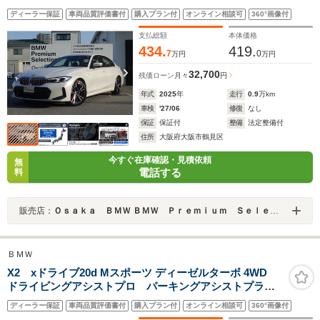
プレイ 全周囲カメラ ヘッドアップディスプレイ 純正18イ
ディーラー保証
車両品質評価書付
購入プラン付
オンライン相談可
360°画像付
ンチAW 電動リアゲート ワイヤレスチャージ セカンド
LCI LEDヘッドライト
支払総額
本体価格
434.
419.
7
0
万円
万円
32,700
残価ローン
月々
円
年式
2025
年
走行
0.9
万km
車検
'27/06
修復
なし
保証
保証付
整備
法定整備付
住所
大阪府大阪市鶴見区
今すぐ在庫確認・見積依頼
無
電話する
料
販売店：
Ｏｓａｋａ ＢＭＷ ＢＭＷ Ｐｒｅｍｉｕｍ Ｓｅｌｅｃｔｉｏｎ 城東鶴見
ＢＭＷ
X2 xドライブ20d Mスポーツ ディーゼルターボ 4WD
ドライビングアシストプロ パーキングアシストプラ
ス ヘッドアップディスプレイ オートテールゲート
ディーラー保証
車両品質評価書付
購入プラン付
オンライン相談可
360°画像付
アダプティブLEDヘッドライト 19インチアロイホイー