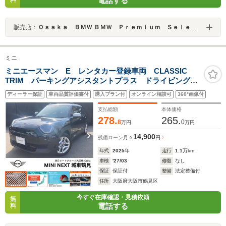
電話する
料
販売店：
Ｏｓａｋａ ＢＭＷ ＢＭＷ Ｐｒｅｍｉｕｍ Ｓｅｌｅｃｔｉｏｎ 城東鶴見
ミニ
ミニエースマン E レンタカー登録車両 CLASSIC
TRIM パーキングアシスタントプラス ドライビングア
シスタント アダプティブLEDヘッドライト ヘッドア
ディーラー保証
車両品質評価書付
購入プラン付
オンライン相談可
360°画像付
ップディスプレイ クルーズコントロール ワイヤレス
チャージ 認定中古車
支払総額
本体価格
278.
265.
8
0
万円
万円
14,900
残価ローン
月々
円
年式
2025
年
走行
1.1
万km
車検
'27/03
修復
なし
保証
保証付
整備
法定整備付
住所
大阪府大阪市鶴見区
今すぐ在庫確認・見積依頼
無
電話する
料