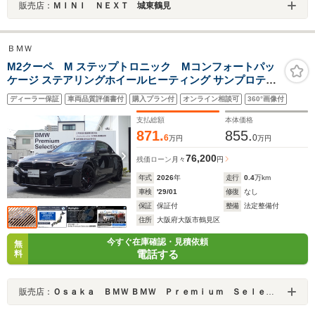
販売店：
ＭＩＮＩ ＮＥＸＴ 城東鶴見
ＢＭＷ
M2クーペ M ステップトロニック Mコンフォートパッ
ケージ ステアリングホイールヒーティング サンプロテク
ションガラス ハーマンカーン カーブドディスプレイ アッ
ディーラー保証
車両品質評価書付
購入プラン付
オンライン相談可
360°画像付
プルカープレイ ワイヤレスチャージ 電動リアゲート
支払総額
本体価格
871.
855.
6
0
万円
万円
76,200
残価ローン
月々
円
年式
2026
年
走行
0.4
万km
車検
'29/01
修復
なし
保証
保証付
整備
法定整備付
住所
大阪府大阪市鶴見区
今すぐ在庫確認・見積依頼
無
電話する
料
販売店：
Ｏｓａｋａ ＢＭＷ ＢＭＷ Ｐｒｅｍｉｕｍ Ｓｅｌｅｃｔｉｏｎ 城東鶴見