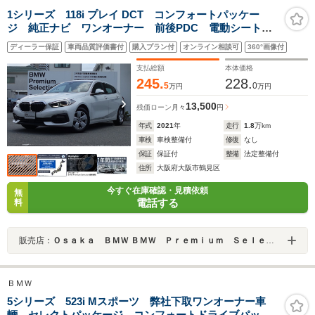
1シリーズ 118i プレイ DCT コンフォートパッケー
ジ 純正ナビ ワンオーナー 前後PDC 電動シート
オートトランク 純正16インチAW LEDヘッドライト
ディーラー保証
車両品質評価書付
購入プラン付
オンライン相談可
360°画像付
ワイヤレスチャージ バックカメラ コンフォートアク
セス
支払総額
本体価格
245.
228.
5
0
万円
万円
13,500
残価ローン
月々
円
年式
2021
年
走行
1.8
万km
車検
車検整備付
修復
なし
保証
保証付
整備
法定整備付
住所
大阪府大阪市鶴見区
今すぐ在庫確認・見積依頼
無
電話する
料
販売店：
Ｏｓａｋａ ＢＭＷ ＢＭＷ Ｐｒｅｍｉｕｍ Ｓｅｌｅｃｔｉｏｎ 城東鶴見
ＢＭＷ
5シリーズ 523i Mスポーツ 弊社下取ワンオーナー車
輛 セレクトパッケージ コンフォートドライブパッケ