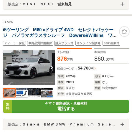
販売店：
ＭＩＮＩ ＮＥＸＴ 城東鶴見
ＢＭＷ
i5ツーリング M60 xドライブ 4WD セレクトパッケー
ジ パノラマガラスサンルーフ Bowers&Wilkins ワイ
ヤレスチャージング ジェスチャーコントロール 全方
ディーラー保証
車両品質評価書付
購入プラン付
オンライン相談可
360°画像付
位カメラ 純正20インチAW 純正地デジ シートヒータ
ー 電動リアゲート 認定中古車
支払総額
本体価格
876
860.
0
万円
万円
54,700
残価ローン
月々
円
年式
2025
年
走行
0.2
万km
車検
'28/01
修復
なし
保証
保証付
整備
法定整備付
住所
大阪府大阪市鶴見区
今すぐ在庫確認・見積依頼
無
電話する
料
販売店：
Ｏｓａｋａ ＢＭＷ ＢＭＷ Ｐｒｅｍｉｕｍ Ｓｅｌｅｃｔｉｏｎ 城東鶴見