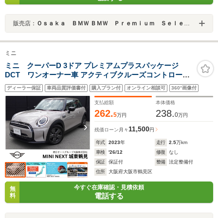
販売店：
Ｏｓａｋａ ＢＭＷ ＢＭＷ Ｐｒｅｍｉｕｍ Ｓｅｌｅｃｔｉｏｎ 城東鶴見
ミニ
ミニ クーパーD 3ドア プレミアムプラスパッケージ
DCT ワンオーナー車 アクティブクルーズコントロー
ル リアカメラ&前後PDC フロントシートヒーター パ
ディーラー保証
車両品質評価書付
購入プラン付
オンライン相談可
360°画像付
ーキングアシスト ドライビングアシスト CLASSIC
TRIM LEDヘッドライト アンビエントライト 認定中
支払総額
本体価格
古車
262.
238.
5
0
万円
万円
11,500
残価ローン
月々
円
年式
2023
年
走行
2.5
万km
車検
'26/12
修復
なし
保証
保証付
整備
法定整備付
住所
大阪府大阪市鶴見区
今すぐ在庫確認・見積依頼
無
電話する
料