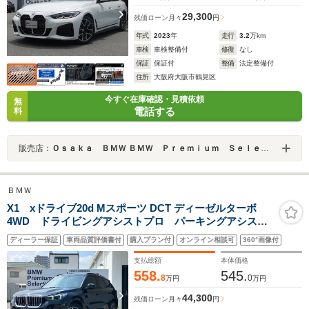
29,300
残価ローン
月々
円
年式
2023
年
走行
3.2
万km
車検
車検整備付
修復
なし
保証
保証付
整備
法定整備付
住所
大阪府大阪市鶴見区
今すぐ在庫確認・見積依頼
無
電話する
料
販売店：
Ｏｓａｋａ ＢＭＷ ＢＭＷ Ｐｒｅｍｉｕｍ Ｓｅｌｅｃｔｉｏｎ 城東鶴見
ＢＭＷ
X1 xドライブ20d Mスポーツ DCT ディーゼルターボ
4WD ドライビングアシストプロ パーキングアシスト
プラス ヘッドアップディスプレイ オートテールゲー
ディーラー保証
車両品質評価書付
購入プラン付
オンライン相談可
360°画像付
ト アダプティブLEDヘッドライト コンフォートアク
セス Bluetoothインターフェイス アンビエント 認定中
支払総額
本体価格
古車
558.
545.
8
0
万円
万円
44,300
残価ローン
月々
円