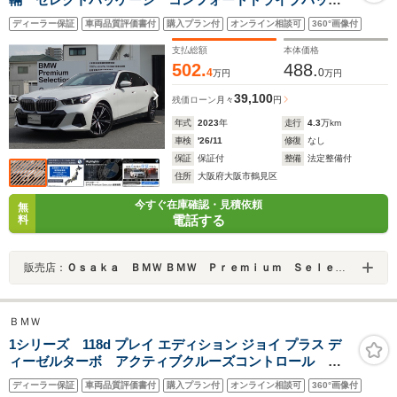
ージ 20インチアロイホイール タイヤ4本新品交換 地
ディーラー保証
車両品質評価書付
購入プラン付
オンライン相談可
360°画像付
デジチューナー 全周囲カメラ オートトランク
支払総額
本体価格
502.
488.
4
0
万円
万円
39,100
残価ローン
月々
円
年式
2023
年
走行
4.3
万km
車検
'26/11
修復
なし
保証
保証付
整備
法定整備付
住所
大阪府大阪市鶴見区
今すぐ在庫確認・見積依頼
無
電話する
料
販売店：
Ｏｓａｋａ ＢＭＷ ＢＭＷ Ｐｒｅｍｉｕｍ Ｓｅｌｅｃｔｉｏｎ 城東鶴見
ＢＭＷ
1シリーズ 118d プレイ エディション ジョイ プラス デ
ィーゼルターボ アクティブクルーズコントロール 禁
煙車 バックカメラ ワイヤレスチャージング 純正16
ディーラー保証
車両品質評価書付
購入プラン付
オンライン相談可
360°画像付
インチAW オートマチックハイビーム ブラインドスポ