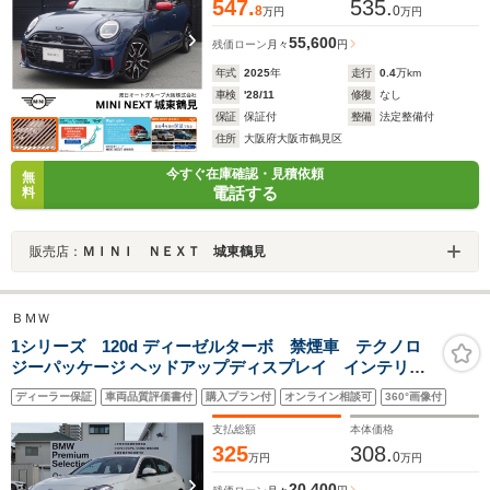
547.
535.
8
0
万円
万円
55,600
残価ローン
月々
円
年式
2025
年
走行
0.4
万km
車検
'28/11
修復
なし
保証
保証付
整備
法定整備付
住所
大阪府大阪市鶴見区
今すぐ在庫確認・見積依頼
無
電話する
料
販売店：
ＭＩＮＩ ＮＥＸＴ 城東鶴見
ＢＭＷ
1シリーズ 120d ディーゼルターボ 禁煙車 テクノロ
ジーパッケージ ヘッドアップディスプレイ インテリア
カメラ 純正17インチAW 電動シート 電動リアゲート
ディーラー保証
車両品質評価書付
購入プラン付
オンライン相談可
360°画像付
LEDヘッドライト カーブドディスプレイ アクティブク
ルーズコントロール シートヒーター
支払総額
本体価格
325
308.
0
万円
万円
20,400