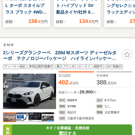
L ターボ スタイルプ
ト ハイブリッド SV
ングセレクショ
ラス ブラック 4WD
新品タイヤ/社外 8イ
ラックエディ
純正 8インチ SDナビ/
ンチ SDナビ/両側電動
新品タイヤ/デ
158
134
2
総額：
.9
万円
総額：
.9
万円
総額：
ホンダセンシング/両
スライドドア/シート
レイオーディオ
側電動スライドドア/
ヒーター/ヘッドラン
8インチ/衝突
シートヒーター/車線
プ HID/ETC/EBD付
置/シートヒー
ＢＭＷ
逸脱防止支援システ
ABS/横滑り防止装置/
席/パノラミッ
ム/シート ハーフレザ
アイドリングストッ
ーモニター/車
2シリーズグランクーペ 220d Mスポーツ ディーゼルタ
ーボ テクノロジーパッケージ ハイラインパッケー
ー/ヘッドランプ
プ/フルセグTV/エアバ
防止支援システ
ジ 19インチアロイホイール
LED/Bluetooth接
ッグ 運転席
ート 合皮/ヘ
ディーラー保証
車両品質評価書付
購入プラン付
オンライン相談可
360°画像付
続/ETC
プ LED
支払総額
本体価格
402.
388.
6
0
万円
万円
29,900
残価ローン
月々
円
年式
2025
年
走行
0.7
万km
車検
'27/06
修復
なし
保証
保証付
整備
法定整備付
住所
大阪府大阪市鶴見区
今すぐ在庫確認・見積依頼
無
電話する
料