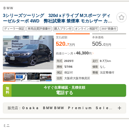
ＢＭＷ
3シリーズツーリング 320d xドライブ Mスポーツ ディ
ーゼルターボ 4WD 弊社試乗車 禁煙車 モカレザー カー
ブドディスプレイ シートヒーター 純正18インチAW ヘッ
ディーラー保証
車両品質評価書付
購入プラン付
オンライン相談可
360°画像付
ドアップディスプレイ ワイヤレスチャージ 全周囲カメラ
電動リアゲート LEDヘッドライト
支払総額
本体価格
520.
505.
7
0
万円
万円
46,300
残価ローン
月々
円
年式
2025
年
走行
0.7
万km
車検
'27/06
修復
なし
保証
保証付
整備
法定整備付
住所
大阪府大阪市鶴見区
今すぐ在庫確認・見積依頼
無
電話する
料
販売店：
Ｏｓａｋａ ＢＭＷ ＢＭＷ Ｐｒｅｍｉｕｍ Ｓｅｌｅｃｔｉｏｎ 城東鶴見
ミニ