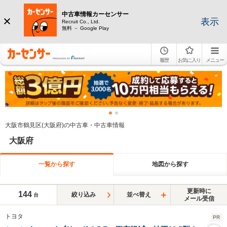
中古車情報カーセンサー
表示
Recruit Co., Ltd.
無料 － Google Play
履歴
お気に入り
メニュー
大阪市鶴見区(大阪府)の中古車・中古車情報
大阪府
一覧から探す
地図から探す
更新時に
144
絞り込み
並べ替え
台
メール受信
トヨタ
PR