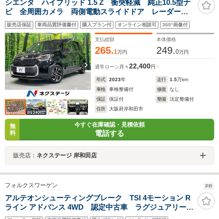
シエンタ ハイブリッド 1.5 Z 衝突軽減 純正10.5型ナ
ビ 全周囲カメラ 両側電動スライドドア レーダーク
ルーズコントロール ETC2.0 シートヒーター ステア
販売店保証
車両品質評価書付
購入プラン付
オンライン相談可
360°画像付
リングヒーター スマートキー ブラインドスポットモ
ニター 禁煙車
支払総額
本体価格
265.
249.
1
0
万円
万円
22,400
通常ローン
月々
円
年式
2023
年
走行
1.5
万km
車検
車検整備付
修復
なし
保証
保証付
整備
法定整備付
住所
大阪府岸和田市
今すぐ在庫確認・見積依頼
無
電話する
料
販売店：
ネクステージ 岸和田店
フォルクスワーゲン
PR
アルテオンシューティングブレーク TSI 4モーション R
ライン アドバンス 4WD 認定中古車 ラグジュアリーパ
ッケージ Harman/Kardonパノラマスライディングルー