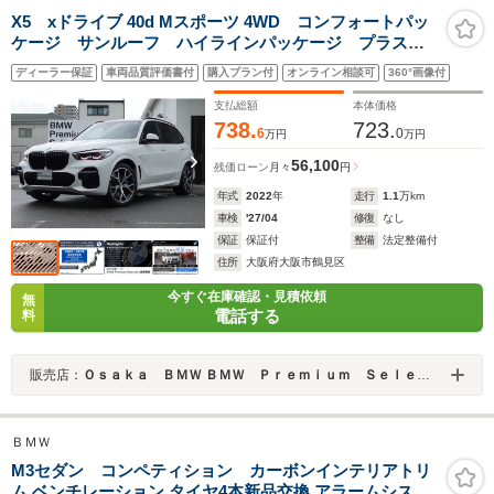
X5 xドライブ 40d Mスポーツ 4WD コンフォートパッ
ケージ サンルーフ ハイラインパッケージ プラスパ
ッケージ 黒革 7人乗り 純正21AW シートエアコ
ディーラー保証
車両品質評価書付
購入プラン付
オンライン相談可
360°画像付
ン エアサスペンション ワイヤレスチャージ 全周囲
カメラ
支払総額
本体価格
738.
723.
6
0
万円
万円
56,100
残価ローン
月々
円
年式
2022
年
走行
1.1
万km
車検
'27/04
修復
なし
保証
保証付
整備
法定整備付
住所
大阪府大阪市鶴見区
今すぐ在庫確認・見積依頼
無
電話する
料
販売店：
Ｏｓａｋａ ＢＭＷ ＢＭＷ Ｐｒｅｍｉｕｍ Ｓｅｌｅｃｔｉｏｎ 城東鶴見
ＢＭＷ
M3セダン コンペティション カーボンインテリアトリ
ム ベンチレーション タイヤ4本新品交換 アラームシステ