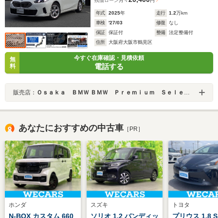
残価ローン
月々
円
年式
2025
年
走行
1.2
万km
車検
'27/03
修復
なし
保証
保証付
整備
法定整備付
住所
大阪府大阪市鶴見区
今すぐ在庫確認・見積依頼
無
電話する
料
販売店：
Ｏｓａｋａ ＢＭＷ ＢＭＷ Ｐｒｅｍｉｕｍ Ｓｅｌｅｃｔｉｏｎ 城東鶴見
あなたにおすすめの中古車
［PR］
ホンダ
スズキ
トヨタ
N-BOX カスタム 660
ソリオ 1.2 バンディッ
プリウス 1.8 