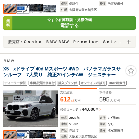
保証
保証付
整備
法定整備付
住所
大阪府大阪市鶴見区
今すぐ在庫確認・見積依頼
無
電話する
料
販売店：
Ｏｓａｋａ ＢＭＷ ＢＭＷ Ｐｒｅｍｉｕｍ Ｓｅｌｅｃｔｉｏｎ 城東鶴見
ＢＭＷ
X5 xドライブ 40d Mスポーツ 4WD パノラマガラスサ
ンルーフ 7人乗り 純正20インチAW ジェスチャーコ
ントロール アダプティブヘッドライト ワイヤレスチ
ディーラー保証
車両品質評価書付
購入プラン付
オンライン相談可
360°画像付
ャージング シートヒーター ベンチレーションシー
ト 電動リアゲート 認定中古車
支払総額
本体価格
612.
595.
2
0
万円
万円
44,000
残価ローン
月々
円
年式
2023
年
走行
6.7
万km
車検
'28/02
修復
なし
保証
保証付
整備
法定整備付
住所
大阪府大阪市鶴見区