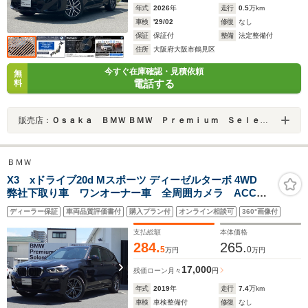
年式
2026
年
走行
0.5
万km
車検
'29/02
修復
なし
保証
保証付
整備
法定整備付
住所
大阪府大阪市鶴見区
今すぐ在庫確認・見積依頼
無
電話する
料
販売店：
Ｏｓａｋａ ＢＭＷ ＢＭＷ Ｐｒｅｍｉｕｍ Ｓｅｌｅｃｔｉｏｎ 城東鶴見
ＢＭＷ
X3 xドライブ20d Mスポーツ ディーゼルターボ 4WD
弊社下取り車 ワンオーナー車 全周囲カメラ ACC
ワイヤレスチャージ ヘッドアップディスプレイ コン
ディーラー保証
車両品質評価書付
購入プラン付
オンライン相談可
360°画像付
フォートアクセス シートヒーター 電動シート 地デ
ジチューナー
支払総額
本体価格
284.
265.
5
0
万円
万円
17,000
残価ローン
月々
円
年式
2019
年
走行
7.4
万km
車検
車検整備付
修復
なし