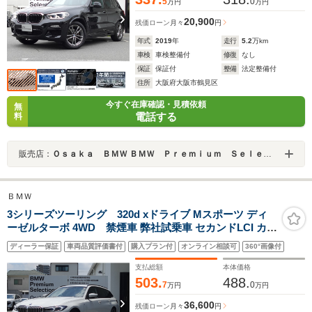
5
0
万円
万円
20,900
残価ローン
月々
円
年式
2019
年
走行
5.2
万km
車検
車検整備付
修復
なし
保証
保証付
整備
法定整備付
住所
大阪府大阪市鶴見区
今すぐ在庫確認・見積依頼
無
電話する
料
販売店：
Ｏｓａｋａ ＢＭＷ ＢＭＷ Ｐｒｅｍｉｕｍ Ｓｅｌｅｃｔｉｏｎ 城東鶴見
ＢＭＷ
3シリーズツーリング 320d xドライブ Mスポーツ ディ
ーゼルターボ 4WD 禁煙車 弊社試乗車 セカンドLCI カー
ブドディスプレイ シートヒーター 全周囲カメラ ヘッドア
ディーラー保証
車両品質評価書付
購入プラン付
オンライン相談可
360°画像付
ップディスプレイ 電動リアゲート ワイヤレスチャージ
LEDヘッドライト アンビエントライト
支払総額
本体価格
503.
488.
7
0
万円
万円
36,600
残価ローン
月々
円