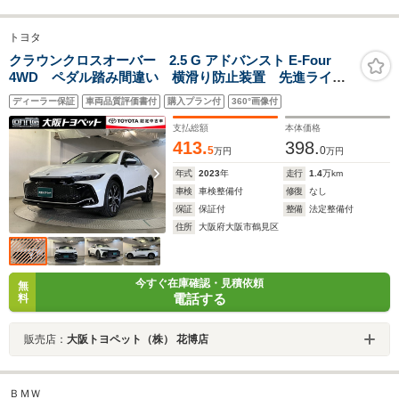
トヨタ
クラウンクロスオーバー 2.5 G アドバンスト E-Four
4WD ペダル踏み間違い 横滑り防止装置 先進ライ
ト ブラインドスポットモニター パノラミックビュー
ディーラー保証
車両品質評価書付
購入プラン付
360°画像付
モニター 車線逸脱警報 TCナビ メディアプレイヤー
接続 AC100Vスイッチ ドラレコ ETC バックモニタ
支払総額
本体価格
ー
413.
398.
5
0
万円
万円
年式
2023
年
走行
1.4
万km
車検
車検整備付
修復
なし
保証
保証付
整備
法定整備付
住所
大阪府大阪市鶴見区
今すぐ在庫確認・見積依頼
無
電話する
料
販売店：
大阪トヨペット（株） 花博店
ＢＭＷ