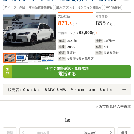
ム 純正19/20インチAW 純正地デジ BMWレーザーライト
ディーラー保証
車両品質評価書付
購入プラン付
オンライン相談可
360°画像付
パーキングアシスト 禁煙車 全周囲カメラ ヘッドアップデ
ィスプレイ ブラックレザ
支払総額
本体価格
871.
855.
5
0
万円
万円
68,000
残価ローン
月々
円
年式
2021
年
走行
3.8
万km
車検
'28/06
修復
なし
保証
保証付
整備
法定整備付
住所
大阪府大阪市鶴見区
今すぐ在庫確認・見積依頼
無
電話する
料
販売店：
Ｏｓａｋａ ＢＭＷ ＢＭＷ Ｐｒｅｍｉｕｍ Ｓｅｌｅｃｔｉｏｎ 城東鶴見
大阪市鶴見区の中古車
1
/5
最初
前の30件
次の30件
最後