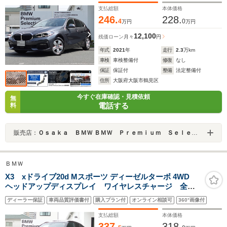
ットモニター コンフォートアクセス パワーシート
支払総額
本体価格
認定中古車
246.
228.
4
0
万円
万円
12,100
残価ローン
月々
円
年式
2021
年
走行
2.3
万km
車検
車検整備付
修復
なし
保証
保証付
整備
法定整備付
住所
大阪府大阪市鶴見区
今すぐ在庫確認・見積依頼
無
電話する
料
販売店：
Ｏｓａｋａ ＢＭＷ ＢＭＷ Ｐｒｅｍｉｕｍ Ｓｅｌｅｃｔｉｏｎ 城東鶴見
ＢＭＷ
X3 xドライブ20d Mスポーツ ディーゼルターボ 4WD
ヘッドアップディスプレイ ワイヤレスチャージ 全周
囲カメラ ACC オートトランク 電動シート 純正
ディーラー保証
車両品質評価書付
購入プラン付
オンライン相談可
360°画像付
19AW シートヒーター コンフォートアクセス 純正ナ
ビ LEDヘッドライト
支払総額
本体価格
337.
318.