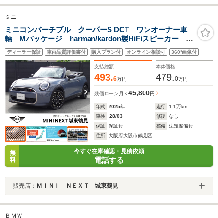
ミニ
ミニコンバーチブル クーパーS DCT ワンオーナー車
輛 Mパッケージ harman/kardon製HiFiスピーカー ベ
ージュシート ヘッドアップディスプレイ アクティブ
ディーラー保証
車両品質評価書付
購入プラン付
オンライン相談可
360°画像付
クルーズコントロール 全周囲カメラ アクティブシー
ト 認定中古車
支払総額
本体価格
493.
479.
6
0
万円
万円
45,800
残価ローン
月々
円
年式
2025
年
走行
1.1
万km
車検
'28/03
修復
なし
保証
保証付
整備
法定整備付
住所
大阪府大阪市鶴見区
今すぐ在庫確認・見積依頼
無
電話する
料
販売店：
ＭＩＮＩ ＮＥＸＴ 城東鶴見
ＢＭＷ