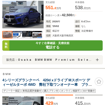
ル アンビエントライト Bluetooth 認定中古車
支払総額
本体価格
551.
538.
8
0
万円
万円
42,500
残価ローン
月々
円
年式
2026
年
走行
0.4
万km
車検
'29/02
修復
なし
保証
保証付
整備
法定整備付
住所
大阪府大阪市鶴見区
今すぐ在庫確認・見積依頼
無
電話する
料
販売店：
Ｏｓａｋａ ＢＭＷ ＢＭＷ Ｐｒｅｍｉｕｍ Ｓｅｌｅｃｔｉｏｎ 城東鶴見
ＢＭＷ
4シリーズグランクーペ 420d xドライブ Mスポーツ デ
ィーゼルターボ 4WD 弊社下取ワンオーナー車 ブラッ
クレザー ハイラインパッケージ コンフォートパッケ
ディーラー保証
車両品質評価書付
購入プラン付
オンライン相談可
360°画像付
ージ 50周年記念エンブレム 純正18インチAW 全周囲カメ
ラ ライブコックピット ワイヤレスチャージ LEDヘッドラ
支払総額
本体価格
イト
429
415.
0
万円
万円