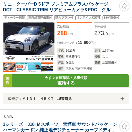
ミニ クーパーD 5ドア プレミアムプラスパッケージ
DCT CLASSIC TRIM リアビューカメラ&PDC クルー
ズコントロール シートヒーター ドライビングアシス
ディーラー保証
車両品質評価書付
購入プラン付
オンライン相談可
360°画像付
ト 16インチアロイホイール LEDヘッドライト ワイ
ヤレスチャージ ルームミラー一体型ETC 認定中古車
支払総額
本体価格
288
273.
0
万円
万円
15,600
残価ローン
月々
円
年式
2023
年
走行
1.7
万km
車検
車検整備付
修復
なし
保証
保証付
整備
法定整備付
住所
大阪府大阪市鶴見区
今すぐ在庫確認・見積依頼
無
電話する
料
販売店：
ＭＩＮＩ ＮＥＸＴ 城東鶴見
ＢＭＷ
3シリーズ 318i Mスポーツ 禁煙車 サウンドパッケージ
ハーマンカードン 純正地デジチューナー カーブドディス