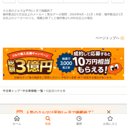
※人気のクルマは平均1ヶ月で掲載終了
物件数合計1万台以上のメーカー｜算出データ期間：2024年9月～11月｜内容：物件数合計1万
台以上のメーカーのうち、掲載が終了した物件数が1,000台以上の場合
ページトップへ
中古車トップ
中古車情報:一覧
大阪府の中古車
※
人気のクルマは平均1ヶ月で掲載終了
都道府県から中古車を探す
在庫が無くなる前にお問い合わせください
ホーム
検索
履歴
お気に入り