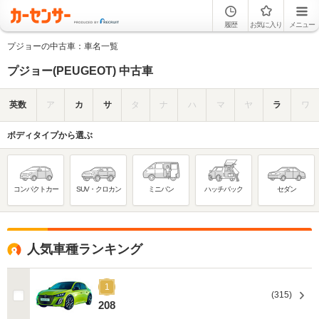
履歴
お気に入り
メニュー
プジョーの中古車：車名一覧
プジョー(PEUGEOT) 中古車
英数
ア
カ
サ
タ
ナ
ハ
マ
ヤ
ラ
ワ
ボディタイプから選ぶ
コンパクトカー
SUV・クロカン
ミニバン
ハッチバック
セダン
人気車種ランキング
1
(315)
208