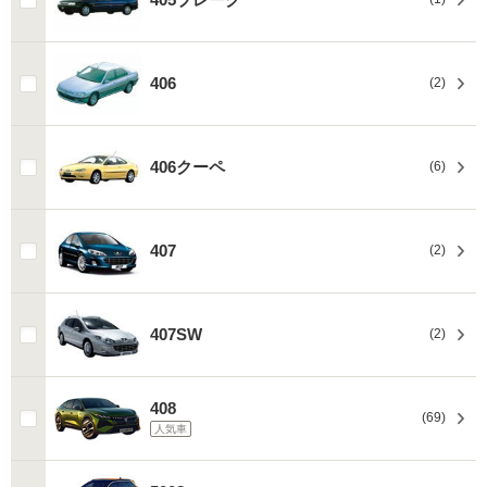
406
(2)
406クーペ
(6)
407
(2)
407SW
(2)
408
(69)
人気車