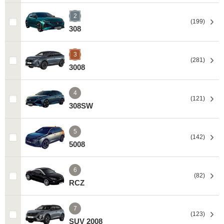
2
(199)
308
3
(281)
3008
4
(121)
308SW
5
(142)
5008
6
(82)
RCZ
7
(123)
SUV 2008