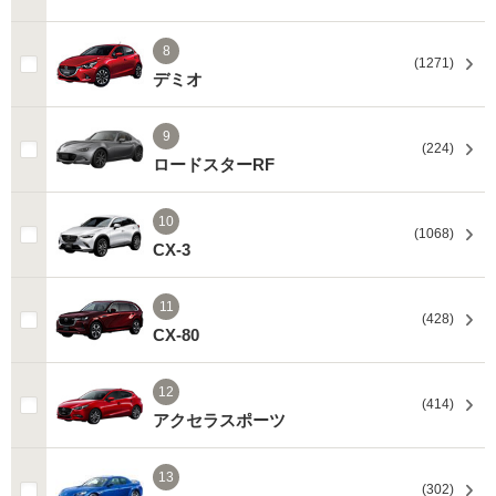
8
(1271)
デミオ
9
(224)
ロードスターRF
10
(1068)
CX-3
11
(428)
CX-80
12
(414)
アクセラスポーツ
13
(302)