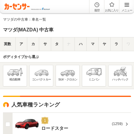
履歴
お気に入り
メニュー
マツダの中古車：車名一覧
マツダ(MAZDA) 中古車
英数
ア
カ
サ
タ
ナ
ハ
マ
ヤ
ラ
ワ
ボディタイプから選ぶ
軽自動車
コンパクトカー
SUV・クロカン
ミニバン
ハッチバック
人気車種ランキング
1
(1259)
ロードスター