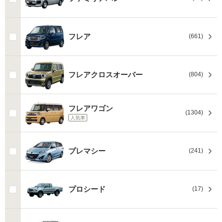
フレア
(661)
フレアクロスオーバー
(804)
フレアワゴン
(1304)
人気車
プレマシー
(241)
プロシード
(17)