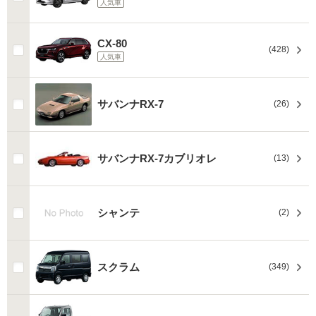
人気車
CX-80
(428)
人気車
サバンナRX-7
(26)
サバンナRX-7カブリオレ
(13)
シャンテ
(2)
スクラム
(349)