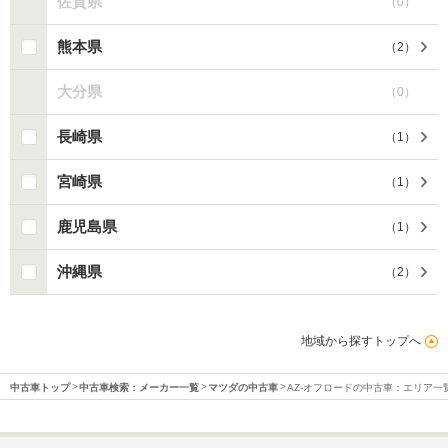
佐賀県
（
0
）
熊本県
（
2
）
大分県
（
0
）
長崎県
（
1
）
宮崎県
（
1
）
鹿児島県
（
1
）
沖縄県
（
2
）
地域から探すトップへ
中古車トップ
中古車検索：メーカー一覧
マツダの中古車
AZ-オフロードの中古車：エリア一