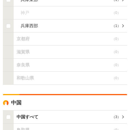
神戸
（
0
）
兵庫西部
（
1
）
京都府
（
0
）
滋賀県
（
0
）
奈良県
（
0
）
和歌山県
（
0
）
中国
中国すべて
（
3
）
鳥取県
（
0
）