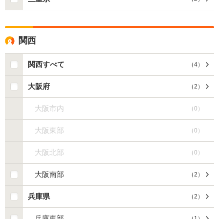
関西
関西すべて
（
4
）
大阪府
（
2
）
大阪市内
（
0
）
大阪東部
（
0
）
大阪北部
（
0
）
大阪南部
（
2
）
兵庫県
（
2
）
兵庫東部
（
1
）