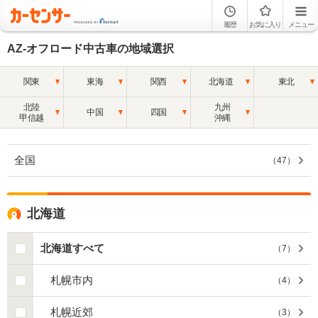
履歴
お気に入り
メニュー
AZ-オフロード中古車の地域選択
関東
東海
関西
北海道
東北
北陸
九州
中国
四国
甲信越
沖縄
全国
（
47
）
北海道
北海道すべて
（
7
）
札幌市内
（
4
）
札幌近郊
（
3
）