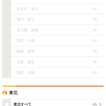
岩見沢・滝川
（
0
）
旭川・道北
（
0
）
苫小牧・室蘭
（
0
）
帯広・十勝
（
0
）
釧路・根室
（
0
）
北見・網走
（
0
）
函館・道南
（
0
）
東北
東北すべて
（
6
）