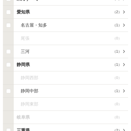
愛知県
（
2
）
名古屋・知多
（
1
）
尾張
（
0
）
三河
（
1
）
静岡県
（
1
）
静岡西部
（
0
）
静岡中部
（
1
）
静岡東部
（
0
）
岐阜県
（
0
）
三重県
（
2
）