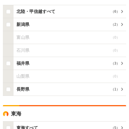
北陸・甲信越すべて
（
6
）
新潟県
（
2
）
富山県
（
0
）
石川県
（
0
）
福井県
（
3
）
山梨県
（
0
）
長野県
（
1
）
東海
東海すべて
（
5
）