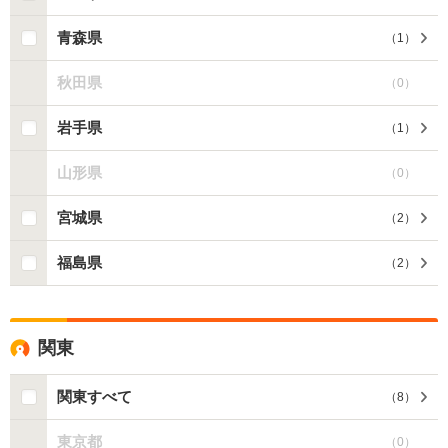
青森県
（
1
）
秋田県
（
0
）
岩手県
（
1
）
山形県
（
0
）
宮城県
（
2
）
福島県
（
2
）
関東
関東すべて
（
8
）
東京都
（
0
）