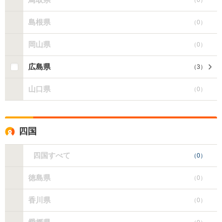
島根県
（
0
）
岡山県
（
0
）
広島県
（
3
）
山口県
（
0
）
四国
四国すべて
（
0
）
徳島県
（
0
）
香川県
（
0
）