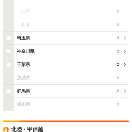
23区
（
0
）
多摩
（
0
）
埼玉県
（
2
）
神奈川県
（
2
）
千葉県
（
2
）
茨城県
（
0
）
群馬県
（
2
）
栃木県
（
0
）
北陸・甲信越