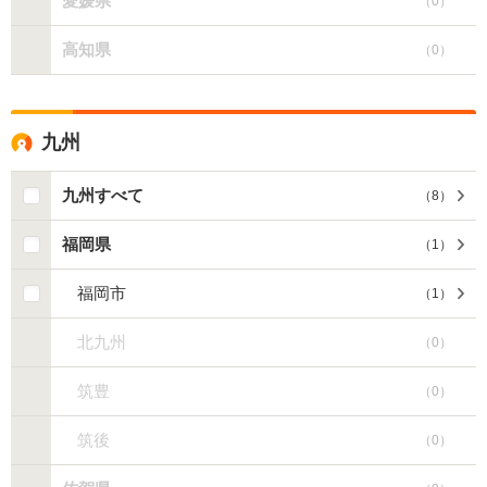
愛媛県
（
0
）
高知県
（
0
）
九州
九州すべて
（
8
）
福岡県
（
1
）
福岡市
（
1
）
北九州
（
0
）
筑豊
（
0
）
筑後
（
0
）