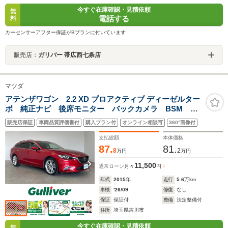
今すぐ在庫確認・見積依頼
無
電話する
料
カーセンサーアフター保証がBプランに付いています
販売店：
ガリバー 帯広西七条店
マツダ
アテンザワゴン 2.2 XD プロアクティブ ディーゼルター
ボ 純正ナビ 後席モニター バックカメラ BSM
HUD ETC ドライブレコーダー シティブレーキサポ
販売店保証
車両品質評価書付
購入プラン付
オンライン相談可
360°画像付
ート レーダークルーズコントロール 純正アルミホイ
ール オートハイビーム LEDヘッドライト 地デジ
支払総額
本体価格
87.
81.
8
2
万円
万円
11,500
通常ローン
月々
円
年式
2015
年
走行
5.6
万km
車検
'26/09
修復
なし
保証
保証付
整備
法定整備付
住所
埼玉県吉川市
今すぐ在庫確認・見積依頼
無