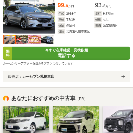
ETC
99.
93.
8
8
万円
万円
年式
2016
年
走行
9.7
万km
車検
'27/10
修復
なし
保証
保証付
整備
法定整備付
住所
北海道札幌市東区
今すぐ在庫確認・見積依頼
無
電話する
料
カーセンサーアフター保証がBプランに付いています
販売店：
カーセブン札幌東店
あなたにおすすめの中古車
［PR］