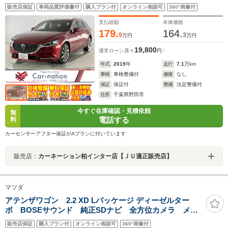
抑制/全車速追従クルコン/LKA/車線逸脱警報/BSM/前後P
販売店保証
車両品質評価書付
購入プラン付
オンライン相談可
360°画像付
センサー/茶本革/Pシート/シートヒーター/マツコネ/地デ
ジ・DVD再生/Bluetooth/ETC
支払総額
本体価格
179.
164.
9
3
万円
万円
19,800
通常ローン
月々
円
年式
2019
年
走行
7.1
万km
車検
車検整備付
修復
なし
保証
保証付
整備
法定整備付
住所
千葉県野田市
今すぐ在庫確認・見積依頼
無
電話する
料
カーセンサーアフター保証がAプランに付いています
販売店：
カーネーション柏インター店【ＪＵ適正販売店】
マツダ
アテンザワゴン 2.2 XD Lパッケージ ディーゼルター
ボ BOSEサウンド 純正SDナビ 全方位カメラ メモ
リ付きパワーシート アドバンススマートシティブレー
販売店保証
購入プラン付
オンライン相談可
360°画像付