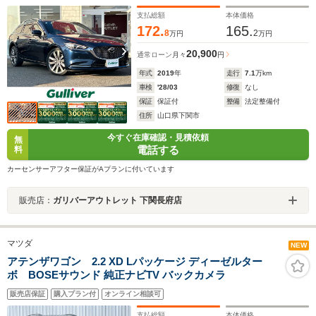
キ シートヒーター エアーシート ステアリングヒー
ター LEDヘッドライト 純正アルミホイール
支払総額
本体価格
172.
165.
8
2
万円
万円
20,900
通常ローン
月々
円
年式
2019
年
走行
7.1
万km
車検
'28/03
修復
なし
保証
保証付
整備
法定整備付
住所
山口県下関市
今すぐ在庫確認・見積依頼
無
電話する
料
カーセンサーアフター保証がAプランに付いています
販売店：
ガリバーアウトレット 下関長府店
マツダ
NEW
アテンザワゴン 2.2 XD Lパッケージ ディーゼルター
ボ BOSEサウンド 純正ナビTV バックカメラ
販売店保証
購入プラン付
オンライン相談可
支払総額
本体価格