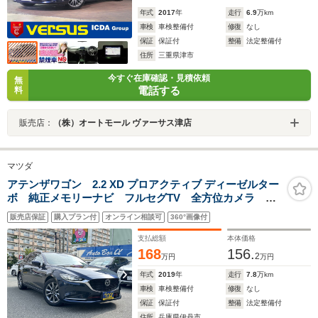
年式
2017
年
走行
6.9
万km
車検
車検整備付
修復
なし
保証
保証付
整備
法定整備付
住所
三重県津市
今すぐ在庫確認・見積依頼
無
電話する
料
販売店：
（株）オートモール ヴァーサス津店
マツダ
アテンザワゴン 2.2 XD プロアクティブ ディーゼルター
ボ 純正メモリーナビ フルセグTV 全方位カメラ 前
後ドライブレコーダー レーダークルーズ LKA
販売店保証
購入プラン付
オンライン相談可
360°画像付
BSM TRC ETC2.0 LEDヘッドライト 純正17インチ
アルミ パドルシフト クリアランスソナー
支払総額
本体価格
168
156.
2
万円
万円
年式
2019
年
走行
7.8
万km
車検
車検整備付
修復
なし
保証
保証付
整備
法定整備付
住所
兵庫県伊丹市