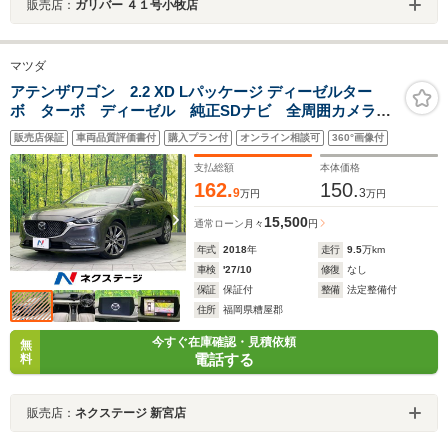
販売店：
ガリバー ４１号小牧店
マツダ
アテンザワゴン 2.2 XD Lパッケージ ディーゼルター
ボ ターボ ディーゼル 純正SDナビ 全周囲カメラ
衝突軽減システム レーダークルーズ シートヒータ
販売店保証
車両品質評価書付
購入プラン付
オンライン相談可
360°画像付
ー ドラレコ 禁煙車 レザーシート コーナーセンサ
ー スマートキー LEDヘッド
支払総額
本体価格
162.
150.
9
3
万円
万円
15,500
通常ローン
月々
円
年式
2018
年
走行
9.5
万km
車検
'27/10
修復
なし
保証
保証付
整備
法定整備付
住所
福岡県糟屋郡
今すぐ在庫確認・見積依頼
無
電話する
料
販売店：
ネクステージ 新宮店