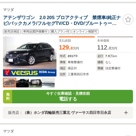
マツダ
アテンザワゴン 2.0 20S プロアクティブ 禁煙車/純正ナ
ビ/バックカメラ/フルセグTV/CD・DVD/ブルートゥー
ス/ETC/インテリキー/LEDオートライト/衝突軽減ブレー
販売店保証
車両品質評価書付
購入プラン付
オンライン相談可
キ/パーキングセンサー/レーダークルーズ/純正17インチア
ルミ
支払総額
本体価格
129.
112.
8
8
万円
万円
年式
2017
年
走行
7.9
万km
車検
車検整備付
修復
なし
保証
保証付
整備
法定整備付
住所
三重県四日市市
今すぐ在庫確認・見積依頼
無
電話する
料
販売店：
（株）ホンダ四輪販売三重北 ヴァーサス四日市日永店
マツダ