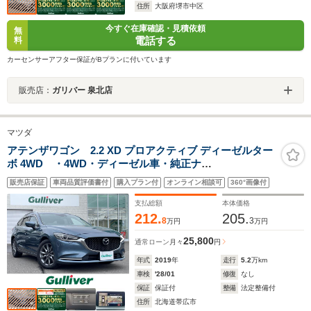
住所
大阪府堺市中区
今すぐ在庫確認・見積依頼
無
電話する
料
カーセンサーアフター保証がBプランに付いています
販売店：
ガリバー 泉北店
マツダ
アテンザワゴン 2.2 XD プロアクティブ ディーゼルター
ボ 4WD ・4WD・ディーゼル車・純正ナ
ビ/CD/DVD/Bluetooth・フルセグTV・全方位カメラ・衝
販売店保証
車両品質評価書付
購入プラン付
オンライン相談可
360°画像付
突軽減ブレーキ・レーンキープアシスト・レーダークル
ーズ・D席パワーシート・前席シートヒーター
支払総額
本体価格
212.
205.
8
3
万円
万円
25,800
通常ローン
月々
円
年式
2019
年
走行
5.2
万km
車検
'28/01
修復
なし
保証
保証付
整備
法定整備付
住所
北海道帯広市