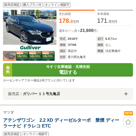
カメラ BSM HUD ステアリングヒーター クルコン
販売店保証
購入プラン付
オンライン相談可
追従付き 前方ドラレコ ETC LED オートライト
スペアキー 禁煙車
支払総額
本体価格
178.
171.
8
9
万円
万円
21,600
通常ローン
月々
円
年式
2018
年
走行
6.6
万km
車検
'27/06
修復
なし
保証
保証付
整備
法定整備付
住所
香川県丸亀市
今すぐ在庫確認・見積依頼
無
電話する
料
カーセンサーアフター保証がBプランに付いています
販売店：
ガリバー １１号丸亀店
マツダ
NEW
アテンザワゴン 2.2 XD ディーゼルターボ 禁煙 ディー
ラーナビ ドラレコ ETC
販売店保証
オンライン相談可