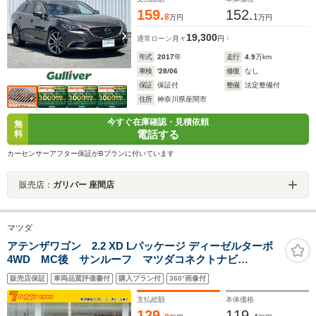
159.
152.
8
1
万円
万円
19,300
通常ローン
月々
円
年式
2017
年
走行
4.9
万km
車検
'28/06
修復
なし
保証
保証付
整備
法定整備付
住所
神奈川県座間市
今すぐ在庫確認・見積依頼
無
電話する
料
カーセンサーアフター保証がBプランに付いています
販売店：
ガリバー 座間店
マツダ
アテンザワゴン 2.2 XD Lパッケージ ディーゼルターボ
4WD MC後 サンルーフ マツダコネクトナビ
TV/CD/DVD BOSEサウンド スマートブレーキサポー
販売店保証
車両品質評価書付
購入プラン付
360°画像付
ト レーダークルーズコントロール 革シート&ヒータ
ー パワーシート&メモリー リアパーキングセンサー
支払総額
本体価格
129.
119.