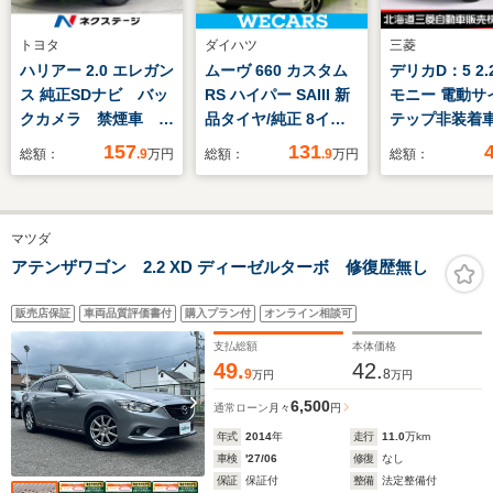
トヨタ
ダイハツ
三菱
ハリアー 2.0 エレガン
ムーヴ 660 カスタム
デリカD：5 2.
ス 純正SDナビ バッ
RS ハイパー SAIII 新
モニー 電動サ
クカメラ 禁煙車 ハ
品タイヤ/純正 8イン
テップ非装着車
ーフレザーシート パ
チ SDナビ/衝突安全装
ーゼルターボ 4
157
131
総額：
.9
万円
総額：
.9
万円
総額：
ワーシート スマート
置/シートヒーター/パ
型ナビ マルチ
キー LEDヘッド ビ
ノラマモニター/車線
ンドモニター 
ルトインETC 純正
逸脱防止支援システ
動スライドドア
マツダ
17インチアルミ オ
ム/ドライブレコーダ
イブレコーダー
ートライト デュアル
ー 純正/ヘッドランプ
電動シート 横
アテンザワゴン 2.2 XD ディーゼルターボ 修復歴無し
エアコン
LED/Bluetooth接
止装置 レーン
Bluetooth CD
続/ETC
アシスト
販売店保証
車両品質評価書付
購入プラン付
オンライン相談可
支払総額
本体価格
49.
42.
9
8
万円
万円
6,500
通常ローン
月々
円
年式
2014
年
走行
11.0
万km
車検
'27/06
修復
なし
保証
保証付
整備
法定整備付