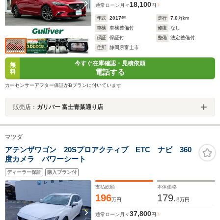
18,100
通常ローン
月々
円
年式
2017
年
走行
7.0
万km
車検
車検整備付
修復
なし
保証
保証付
整備
法定整備付
住所
静岡県富士市
今すぐ在庫確認・見積依頼
無
電話する
料
カーセンサーアフター保証がBプランに付いています
販売店：
ガリバー 富士青葉通り店
マツダ
アテンザワゴン 20Sプロアクティブ ETC ナビ 360
度カメラ パワーシート
ディーラー保証
購入プラン付
支払総額
本体価格
196
179.
8
万円
万円
37,800
通常ローン
月々
円