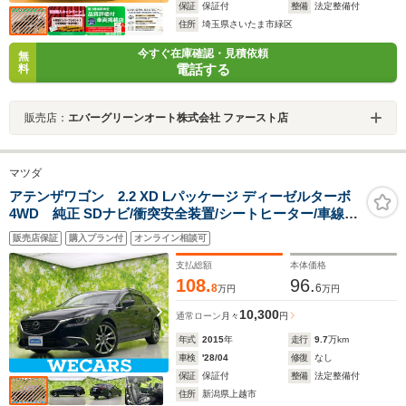
保証
保証付
整備
法定整備付
住所
埼玉県さいたま市緑区
今すぐ在庫確認・見積依頼
無
電話する
料
販売店：
エバーグリーンオート株式会社 ファースト店
マツダ
アテンザワゴン 2.2 XD Lパッケージ ディーゼルターボ
4WD 純正 SDナビ/衝突安全装置/シートヒーター/車線逸
脱防止支援システム/シート フルレザー/ヘッドランプ
販売店保証
購入プラン付
オンライン相談可
LED/Bluetooth接続/ETC/EBD付ABS/横滑り防止装置
支払総額
本体価格
108.
96.
8
6
万円
万円
10,300
通常ローン
月々
円
年式
2015
年
走行
9.7
万km
車検
'28/04
修復
なし
保証
保証付
整備
法定整備付
住所
新潟県上越市