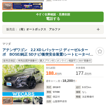
今すぐ在庫確認・見積依頼
電話する
販売店：
（有）オートボックス アルファ
マツダ
アテンザワゴン 2.2 XD Lパッケージ ディーゼルター
ボ BOSE/純正 SDナビ/衝突安全装置/シートヒーター/車
線逸脱防止支援システム/シート フルレザー/ヘッドランプ
販売店保証
車両品質評価書付
購入プラン付
オンライン相談可
360°画像付
LED/USBジャック/ETC/EBD付ABS/横滑り防止装置
支払総額
本体価格
188.
177.
8
0
万円
万円
18,200
通常ローン
月々
円
年式
2016
年
走行
3.3
万km
車検
'27/08
修復
なし
保証
保証付
整備
法定整備付
住所
山梨県甲府市