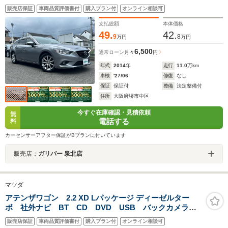
販売店保証
車両品質評価書付
購入プラン付
オンライン相談可
支払総額
本体価格
49.
42.
9
8
万円
万円
6,500
通常ローン
月々
円
年式
2014
年
走行
11.0
万km
車検
'27/06
修復
なし
保証
保証付
整備
法定整備付
住所
大阪府堺市中区
今すぐ在庫確認・見積依頼
無
電話する
料
カーセンサーアフター保証がBプランに付いています
販売店：
ガリバー 泉北店
マツダ
アテンザワゴン 2.2 XD Lパッケージ ディーゼルター
ボ 社外ナビ BT CD DVD USB バックカメラ
オートライト ETC シートヒーター シートメモリ
販売店保証
車両品質評価書付
購入プラン付
オンライン相談可
純正アルミホイール 純正フロアマット ドアバイザ