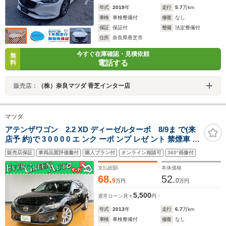
年式
2019
年
走行
5.7
万km
車検
車検整備付
修復
なし
保証
保証付
整備
法定整備付
住所
奈良県香芝市
今すぐ在庫確認・見積依頼
無
電話する
料
販売店：
（株）奈良マツダ 香芝インター店
マツダ
アテンザワゴン 2.2 XD ディーゼルターボ 8/9ま で(来
店予 約)で 3 0 0 0 0 エ ンク ーポ ンプ レゼ ント 禁煙車 純
正メモリナビ 衝突軽減ブレーキ Bluetooth フルセグTV
販売店保証
車両品質評価書付
購入プラン付
オンライン相談可
360°画像付
レーンキープ アドバンストキー プッシュスタート パドル
シフト HID ETC
支払総額
本体価格
68.
52.
9
0
万円
万円
5,500
通常ローン
月々
円
年式
2013
年
走行
6.7
万km
車検
車検整備付
修復
なし