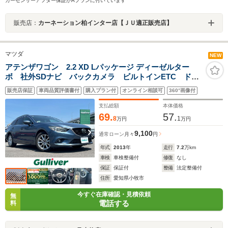
カーセンサーアフター保証がAプランに付いています
販売店：
カーネーション柏インター店【ＪＵ適正販売店】
マツダ
NEW
アテンザワゴン 2.2 XD Lパッケージ ディーゼルター
ボ 社外SDナビ バックカメラ ビルトインETC ドラ
イブレコーダー レーンキープアシスト クルーズコン
販売店保証
車両品質評価書付
購入プラン付
オンライン相談可
360°画像付
トロール パドルシフト オートライト レザーシー
ト D+N席パワーシート/シートヒーター
支払総額
本体価格
69.
57.
8
1
万円
万円
9,100
通常ローン
月々
円
年式
2013
年
走行
7.2
万km
車検
車検整備付
修復
なし
保証
保証付
整備
法定整備付
住所
愛知県小牧市
今すぐ在庫確認・見積依頼
無
電話する
料