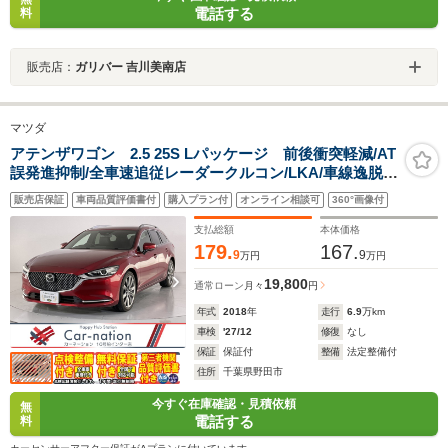
電話する
料
販売店：
ガリバー 吉川美南店
マツダ
アテンザワゴン 2.5 25S Lパッケージ 前後衝突軽減/AT
誤発進抑制/全車速追従レーダークルコン/LKA/車線逸脱警
報/BSM/アダプティブLEDヘッド/茶革シート/シートヒー
販売店保証
車両品質評価書付
購入プラン付
オンライン相談可
360°画像付
ター/Pシート/BOSEサウンド/マツコネ/DVD/フルセ
グ/Bluetooth/Bカメラ/ETC
支払総額
本体価格
179.
167.
9
9
万円
万円
19,800
通常ローン
月々
円
年式
2018
年
走行
6.9
万km
車検
'27/12
修復
なし
保証
保証付
整備
法定整備付
住所
千葉県野田市
今すぐ在庫確認・見積依頼
無
電話する
料