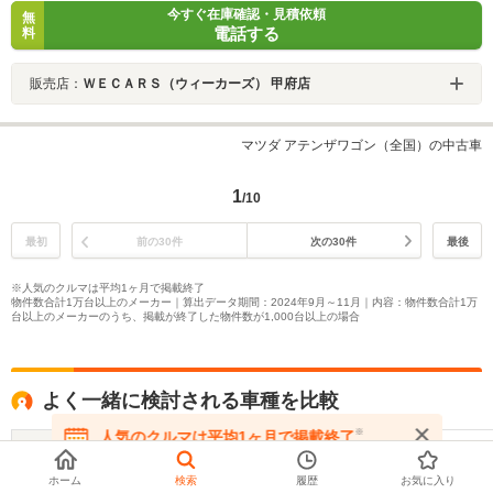
今すぐ在庫確認・見積依頼
無
電話する
料
販売店：
ＷＥＣＡＲＳ（ウィーカーズ） 甲府店
マツダ アテンザワゴン（全国）の中古車
1
/10
最初
前の30件
次の30件
最後
※人気のクルマは平均1ヶ月で掲載終了
物件数合計1万台以上のメーカー｜算出データ期間：2024年9月～11月｜内容：物件数合計1万
台以上のメーカーのうち、掲載が終了した物件数が1,000台以上の場合
よく一緒に検討される車種を比較
※
人気のクルマは平均1ヶ月で掲載終了
マツダ
マツダ
マツダ
在庫が無くなる前にお問い合わせください
アテンザスポーツ
MAZDA6ワゴン
アクセラ
ホーム
検索
履歴
お気に入り