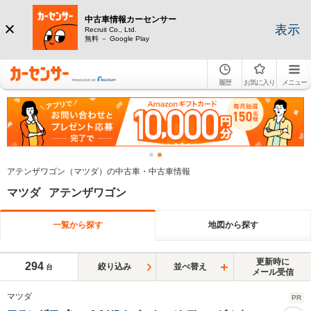
中古車情報カーセンサー
表示
Recruit Co., Ltd.
無料 － Google Play
履歴
お気に入り
メニュー
アテンザワゴン（マツダ）の中古車・中古車情報
マツダ アテンザワゴン
一覧から探す
地図から探す
更新時に
294
絞り込み
並べ替え
台
メール受信
マツダ
PR