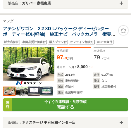
販売店：
ガリバー 彦根南店
マツダ
アテンザワゴン 2.2 XD Lパッケージ ディーゼルター
ボ ディーゼル(軽油) 純正ナビ バックカメラ 衝突被
害軽減システム レーダークルーズ 禁煙車 レザーシ
販売店保証
車両品質評価書付
購入プラン付
オンライン相談可
360°画像付
ート スマートキー HIDヘッド ビルトインETC 純正
19インチアルミ オートハイビーム
支払総額
本体価格
97.
79.
9
7
万円
万円
8,000
通常ローン
月々
円
年式
2013
年
走行
6.3
万km
車検
車検整備付
修復
なし
保証
保証付
整備
法定整備付
住所
山梨県甲斐市
今すぐ在庫確認・見積依頼
無
電話する
料
販売店：
ネクステージ 甲府昭和インター店