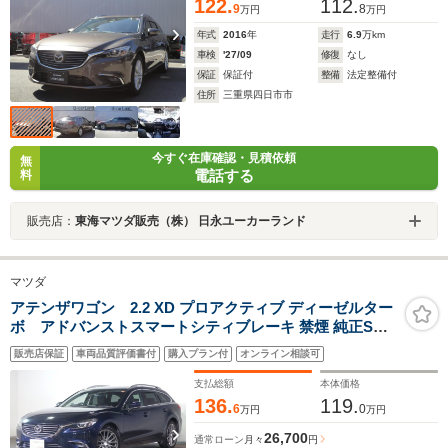
122.
112.
9
8
万円
万円
年式
2016
年
走行
6.9
万km
車検
'27/09
修復
なし
保証
保証付
整備
法定整備付
住所
三重県四日市市
今すぐ在庫確認・見積依頼
無
電話する
料
販売店：
東海マツダ販売（株） 日永ユーカーランド
マツダ
アテンザワゴン 2.2 XD プロアクティブ ディーゼルター
ボ アドバンストスマートシティブレーキ 禁煙 純正SD
ナビ フルセグ DVD USB AUX Bluetooth Bカメラ インテ
販売店保証
車両品質評価書付
購入プラン付
オンライン相談可
リキー ETC LEDヘッド クルーズC Pセンサー リアクロス
トラフィックA ヘッドアップDP パドルシフト 社外19AW
支払総額
本体価格
136.
119.
6
0
万円
万円
26,700
通常ローン
月々
円