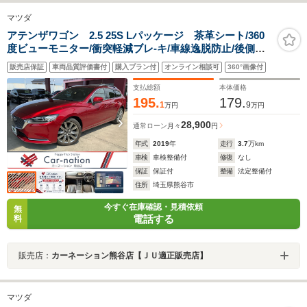
マツダ
アテンザワゴン 2.5 25S Lパッケージ 茶革シート/360
度ビューモニター/衝突軽減ブレ-キ/車線逸脱防止/後側方
検知警報/誤発進抑制/交通標識認識/レーダークルコン/ソ
販売店保証
車両品質評価書付
購入プラン付
オンライン相談可
360°画像付
ナー/アダプティブLEDライト/シートベンチレーション/フ
ルセグTV/ETC/ドラレコ
支払総額
本体価格
195.
179.
1
9
万円
万円
28,900
通常ローン
月々
円
年式
2019
年
走行
3.7
万km
車検
車検整備付
修復
なし
保証
保証付
整備
法定整備付
住所
埼玉県熊谷市
今すぐ在庫確認・見積依頼
無
電話する
料
販売店：
カーネーション熊谷店【ＪＵ適正販売店】
マツダ