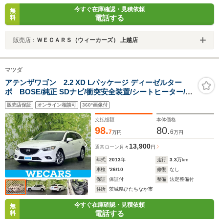
今すぐ在庫確認・見積依頼
無
電話する
料
販売店：
ＷＥＣＡＲＳ（ウィーカーズ） 上越店
マツダ
アテンザワゴン 2.2 XD Lパッケージ ディーゼルター
ボ BOSE/純正 SDナビ/衝突安全装置/シートヒーター/車
線逸脱防止支援システム/シート 合皮/ヘッドランプ
販売店保証
オンライン相談可
360°画像付
HID/ETC/EBD付ABS/横滑り防止装置/アイドリングスト
ップ
支払総額
本体価格
98.
80.
7
6
万円
万円
13,900
通常ローン
月々
円
年式
2013
年
走行
3.3
万km
車検
'26/10
修復
なし
保証
保証付
整備
法定整備付
住所
茨城県ひたちなか市
今すぐ在庫確認・見積依頼
無
電話する
料