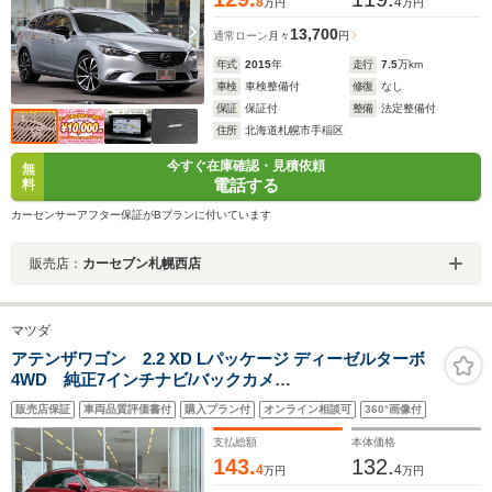
8
4
万円
万円
13,700
通常ローン
月々
円
年式
2015
年
走行
7.5
万km
車検
車検整備付
修復
なし
保証
保証付
整備
法定整備付
住所
北海道札幌市手稲区
今すぐ在庫確認・見積依頼
無
電話する
料
カーセンサーアフター保証がBプランに付いています
販売店：
カーセブン札幌西店
マツダ
アテンザワゴン 2.2 XD Lパッケージ ディーゼルターボ
4WD 純正7インチナビ/バックカメ
ラ/ETC/BOSE/BSM/HUD/クルーズコントロール/全席シ
販売店保証
車両品質評価書付
購入プラン付
オンライン相談可
360°画像付
ートヒーター/純正フロアマット/純正19インチアルミホイ
ール/Bluetooth接続/ルーフレール
支払総額
本体価格
143.
132.
4
4
万円
万円