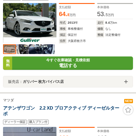
支払総額
本体価格
64.
53.
8
5
万円
万円
年式
2013
年
走行
8.4
万km
車検
車検整備付
修復
なし
保証
保証付
整備
法定整備付
住所
大阪府枚方市
今すぐ在庫確認・見積依頼
無
電話する
料
販売店：
ガリバー 枚方バイパス店
マツダ
NEW
アテンザワゴン 2.2 XD プロアクティブ ディーゼルター
ボ
ディーラー保証
購入プラン付
支払総額
本体価格