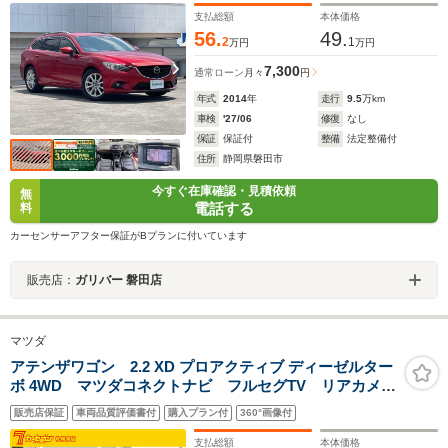
ー ラバーラゲッジマット プッシュスタート
支払総額
本体価格
56.
49.
2
1
万円
万円
7,300
通常ローン
月々
円
年式
2014
年
走行
9.5
万km
車検
'27/06
修復
なし
保証
保証付
整備
法定整備付
住所
静岡県磐田市
今すぐ在庫確認・見積依頼
無
電話する
料
カーセンサーアフター保証がBプランに付いています
販売店：
ガリバー 磐田店
マツダ
アテンザワゴン 2.2 XD プロアクティブ ディーゼルター
ボ 4WD マツダコネクトナビ フルセグTV リアカメ
ラ アドバンストスマートシティブレーキサポート ク
販売店保証
車両品質評価書付
購入プラン付
360°画像付
ルーズコントロール レーンキープアシスト ブライン
ドスポットモニター アダプティブLEDヘッドライト
支払総額
本体価格