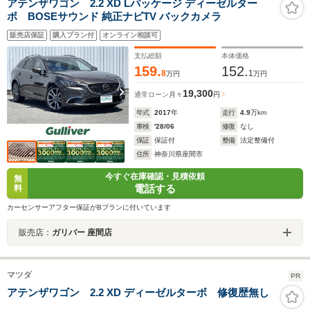
アテンザワゴン 2.2 XD Lパッケージ ディーゼルター
ボ BOSEサウンド 純正ナビTV バックカメラ
販売店保証
購入プラン付
オンライン相談可
支払総額
本体価格
159.
152.
8
1
万円
万円
19,300
通常ローン
月々
円
年式
2017
年
走行
4.9
万km
車検
'28/06
修復
なし
保証
保証付
整備
法定整備付
住所
神奈川県座間市
今すぐ在庫確認・見積依頼
無
電話する
料
カーセンサーアフター保証がBプランに付いています
販売店：
ガリバー 座間店
マツダ
PR
アテンザワゴン 2.2 XD ディーゼルターボ 修復歴無し