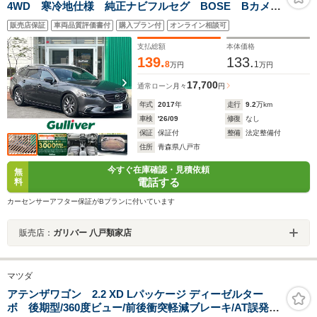
4WD 寒冷地仕様 純正ナビフルセグ BOSE Bカメ
ラ 黒革シート 前席パワーシート 前後席シートヒー
販売店保証
車両品質評価書付
購入プラン付
オンライン相談可
タ ハンドルヒーター 衝突軽減ブレーキ 追従クルコ
ン BSM 車線逸脱警報 LEDライト 社外車高調
支払総額
本体価格
139.
133.
8
1
万円
万円
17,700
通常ローン
月々
円
年式
2017
年
走行
9.2
万km
車検
'26/09
修復
なし
保証
保証付
整備
法定整備付
住所
青森県八戸市
今すぐ在庫確認・見積依頼
無
電話する
料
カーセンサーアフター保証がBプランに付いています
販売店：
ガリバー 八戸類家店
マツダ
アテンザワゴン 2.2 XD Lパッケージ ディーゼルター
ボ 後期型/360度ビュー/前後衝突軽減ブレーキ/AT誤発進