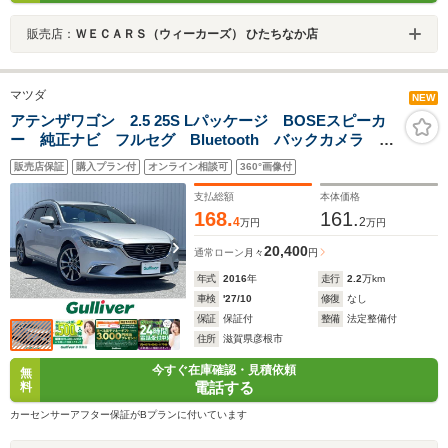
販売店：
ＷＥＣＡＲＳ（ウィーカーズ） ひたちなか店
マツダ
NEW
アテンザワゴン 2.5 25S Lパッケージ BOSEスピーカ
ー 純正ナビ フルセグ Bluetooth バックカメラ ブ
ラインドスポットモニター ヘッドアップディスプレ
販売店保証
購入プラン付
オンライン相談可
360°画像付
イ パドルシフト ドラレコ 追従クルコン パワーシ
ート レザーシート フォグ
支払総額
本体価格
168.
161.
4
2
万円
万円
20,400
通常ローン
月々
円
年式
2016
年
走行
2.2
万km
車検
'27/10
修復
なし
保証
保証付
整備
法定整備付
住所
滋賀県彦根市
今すぐ在庫確認・見積依頼
無
電話する
料
カーセンサーアフター保証がBプランに付いています