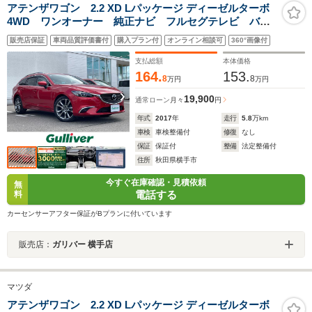
アテンザワゴン 2.2 XD Lパッケージ ディーゼルターボ
4WD ワンオーナー 純正ナビ フルセグテレビ バッ
クカメラ レーダークルーズコントロール 純正エンジ
販売店保証
車両品質評価書付
購入プラン付
オンライン相談可
360°画像付
ンスターター コーナーセンサー ドライブレコーダ
ー ホワイトレザーシート ルーフレール 純正アルミ
支払総額
本体価格
ホイール
164.
153.
8
8
万円
万円
19,900
通常ローン
月々
円
年式
2017
年
走行
5.8
万km
車検
車検整備付
修復
なし
保証
保証付
整備
法定整備付
住所
秋田県横手市
今すぐ在庫確認・見積依頼
無
電話する
料
カーセンサーアフター保証がBプランに付いています
販売店：
ガリバー 横手店
マツダ
アテンザワゴン 2.2 XD Lパッケージ ディーゼルターボ