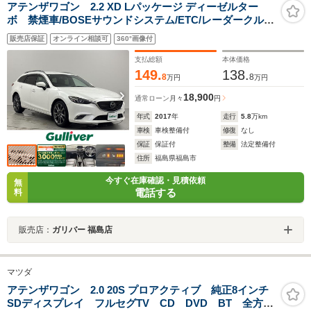
アテンザワゴン 2.2 XD Lパッケージ ディーゼルター
ボ 禁煙車/BOSEサウンドシステム/ETC/レーダークルー
ズコントロール/ブラインドスポットモニタリング/スマー
販売店保証
オンライン相談可
360°画像付
トブレーキサポート/車線逸脱警報システム/純正ナビ/バッ
クモニター/プッシュスタート
支払総額
本体価格
149.
138.
8
8
万円
万円
18,900
通常ローン
月々
円
年式
2017
年
走行
5.8
万km
車検
車検整備付
修復
なし
保証
保証付
整備
法定整備付
住所
福島県福島市
今すぐ在庫確認・見積依頼
無
電話する
料
販売店：
ガリバー 福島店
マツダ
アテンザワゴン 2.0 20S プロアクティブ 純正8インチ
SDディスプレイ フルセグTV CD DVD BT 全方位