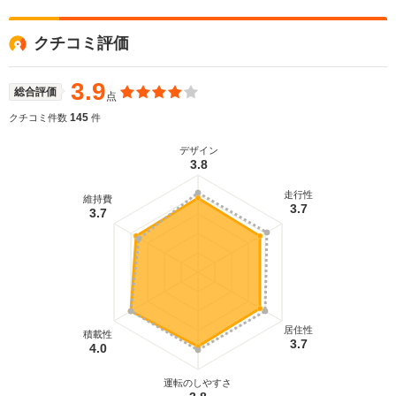
演出しながらも、ステーションワゴンとしての高い
ユーティリティ性能が追求された。また、カローラ
クチコミ評価
の歴史では初となる外形サイズのコンパクト化を実
施。全長を60mm短縮しながらも、後席乗員のニー
スペースは従来型に比べて＋40mm、荷室長も＋
3.9
総合評価
点
90mmの拡大に成功。後席を倒した場合、872Lとい
う荷室容量が確保される。エンジンは、軽快な走り
145
クチコミ件数
件
と優れた燃費性能を両立させた1.5Lと、燃費向上と
力強い動力性能が実現された1.8Lの2種類が用意され
デザイン
3.8
る（2012.5）
走行性
維持費
3.7
3.7
居住性
積載性
3.7
4.0
運転のしやすさ