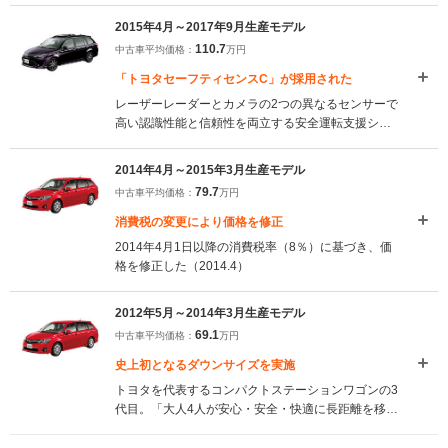
トクリアランスソナーを新たに設定。さらに、予防
2015年4月～2017年9月生産モデル
安全装備をパッケージ化したトヨタセーフティセン
110.7
中古車平均価格：
万円
スCが標準装備されている（2017.10）
「トヨタセーフティセンスC」が採用された
レーザーレーダーとカメラの2つの異なるセンサーで
高い認識性能と信頼性を両立する安全運転支援シス
テム「トヨタセーフティセンスC」がトヨタ車で初
採用されている。また、ガソリン車は新開発の1.5L
2014年4月～2015年3月生産モデル
エンジンを搭載し、JC08モード燃費は23.0km/Lとな
79.7
中古車平均価格：
万円
っている（2015.4）
消費税の変更により価格を修正
2014年4月1日以降の消費税率（8％）に基づき、価
格を修正した（2014.4）
2012年5月～2014年3月生産モデル
69.1
中古車平均価格：
万円
史上初となるダウンサイズを実施
トヨタを代表するコンパクトステーションワゴンの3
代目。「大人4人が安心・安全・快適に長距離を移動
できる最小のクルマ」という原点に立ち返って、開
発は進められた。上質かつスポーティなイメージを