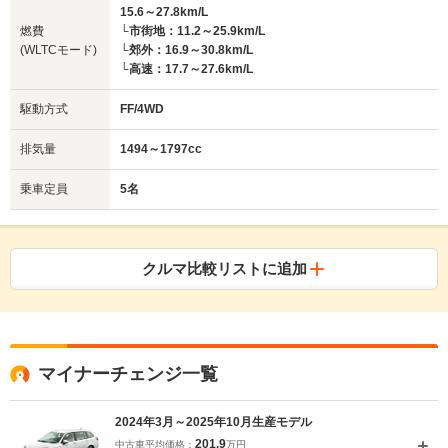
15.6～27.8km/L
燃費
└市街地：11.2～25.9km/L
(WLTCモード)
└郊外：16.9～30.8km/L
└高速：17.7～27.6km/L
駆動方式
FF/4WD
排気量
1494～1797cc
乗車定員
5名
クルマ比較リストに追加
マイナーチェンジ一覧
2024年3月～2025年10月生産モデル
201.9
中古車平均価格：
万円