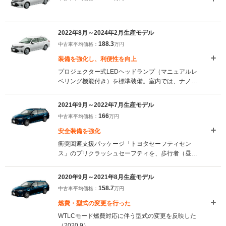
2022年8月～2024年2月生産モデル
188.3
中古車平均価格：
万円
装備を強化し、利便性を向上
プロジェクター式LEDヘッドランプ（マニュアルレ
ベリング機能付き）を標準装備。室内では、ナノイ
ーXの標準装備化、スマートフォンが置けるパーキ
ングブレーキレバー横のトレイ、充電用USB端子
2021年9月～2022年7月生産モデル
（Type-C）の新設など利便性の向上が図られてい
166
中古車平均価格：
万円
る。さらにシート表皮が一新され、堅牢かつ上質な
モダンさが表現された。（2022.8）
安全装備を強化
衝突回避支援パッケージ「トヨタセーフティセン
ス」のプリクラッシュセーフティを、歩行者（昼）
検知機能付衝突回避支援システムとし、全車に標準
装備。また、暗所で自動的にヘッドライトが点灯す
2020年9月～2021年8月生産モデル
る、「コンライト」も全車に標準装備された。
158.7
中古車平均価格：
万円
（2021.9）
燃費・型式の変更を行った
WTLCモード燃費対応に伴う型式の変更を反映した
（2020.9）