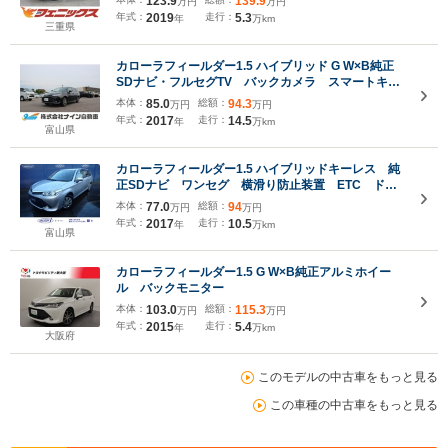
123.9
139.9
万円
万円
フトノブ LEDオートライト LEDフォグ オートハ
年式：
2019
走行：
5.3
年
万km
イビーム
三重県
カローラフィールダー1.5 ハイブリッド G W×B純正
SDナビ・フルセグTV バックカメラ スマートキ
ー トヨタセーフティ
本体：
85.0
総額：
94.3
万円
万円
年式：
2017
走行：
14.5
年
万km
富山県
カローラフィールダー1.5 ハイブリッドキーレス 純
正SDナビ ワンセグ 横滑り防止装置 ETC ドラ
レコ ヒールアシスト アイドリングストップ
本体：
77.0
総額：
94
万円
万円
Bluetooth 中古スタッドレスタイヤホイール4本付
年式：
2017
走行：
10.5
年
万km
富山県
カローラフィールダー1.5 G W×B純正アルミホイー
ル バックモニター
本体：
103.0
総額：
115.3
万円
万円
年式：
2015
走行：
5.4
年
万km
大阪府
このモデルの中古車をもっと見る
この車種の中古車をもっと見る