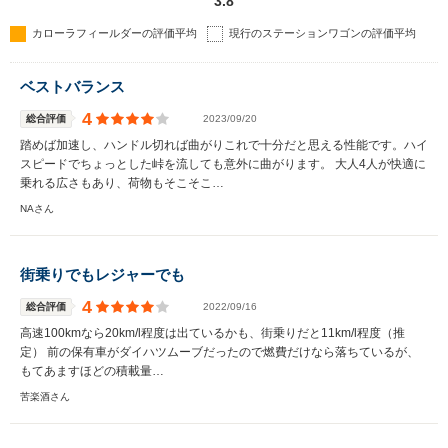
3.8
カローラフィールダーの評価平均
現行のステーションワゴンの評価平均
ベストバランス
4
総合評価
2023/09/20
踏めば加速し、ハンドル切れば曲がりこれで十分だと思える性能です。ハイ
スピードでちょっとした峠を流しても意外に曲がります。 大人4人が快適に
乗れる広さもあり、荷物もそこそこ…
NAさん
街乗りでもレジャーでも
4
総合評価
2022/09/16
高速100kmなら20km/l程度は出ているかも、街乗りだと11km/l程度（推
定） 前の保有車がダイハツムーブだったので燃費だけなら落ちているが、
もてあますほどの積載量…
苦楽酒さん