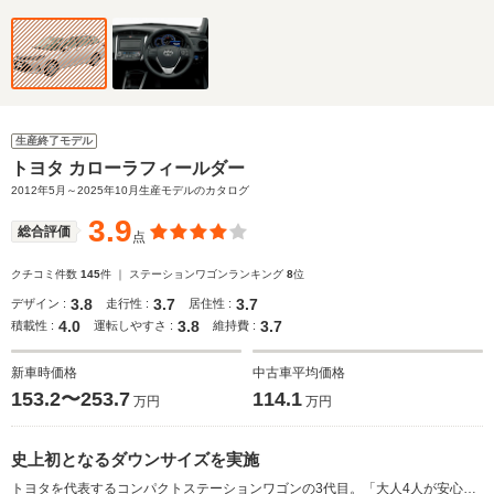
生産終了モデル
トヨタ カローラフィールダー
2012年5月～2025年10月生産モデルのカタログ
3.9
総合評価
点
クチコミ件数
145
件 ｜ ステーションワゴンランキング
8
位
3.8
3.7
3.7
デザイン :
走行性 :
居住性 :
4.0
3.8
3.7
積載性 :
運転しやすさ :
維持費 :
新車時価格
中古車平均価格
153.2〜253.7
114.1
万円
万円
史上初となるダウンサイズを実施
トヨタを代表するコンパクトステーションワゴンの3代目。「大人4人が安心・安全・快適に長距離を移動できる最小のクルマ」という原点に立ち返って、開発は進められた。上質かつスポーティなイメージを演出しながらも、ステーションワゴンとしての高いユーティリティ性能が追求された。また、カローラの歴史では初となる外形サイズのコンパクト化を実施。全長を60mm短縮しながらも、後席乗員のニースペースは従来型に比べて＋40mm、荷室長も＋90mmの拡大に成功。後席を倒した場合、872Lという荷室容量が確保される。エンジンは、軽快な走りと優れた燃費性能を両立させた1.5Lと、燃費向上と力強い動力性能が実現された1.8Lの2種類が用意される（2012.5）