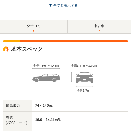
全てを表示する
クチコミ
中古車
基本スペック
全長4.36m～4.43m
全高1.47m～2.05m
全幅1.7m
最高出力
74～140ps
燃費
16.0～34.4km/L
(JC08モード)