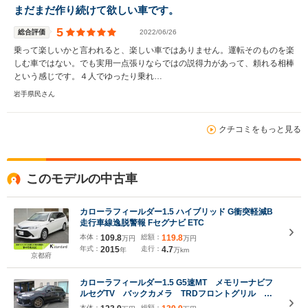
まだまだ作り続けて欲しい車です。
5
総合評価
2022/06/26
乗って楽しいかと言われると、楽しい車ではありません。運転そのものを楽
しむ車ではない。でも実用一点張りならではの説得力があって、頼れる相棒
という感じです。４人でゆったり乗れ…
岩手県民さん
クチコミをもっと見る
このモデルの中古車
カローラフィールダー1.5 ハイブリッド G衝突軽減B
走行車線逸脱警報 Fセグナビ ETC
本体：
109.8
総額：
119.8
万円
万円
年式：
2015
走行：
4.7
年
万km
京都府
カローラフィールダー1.5 G5速MT メモリーナビフ
ルセグTV バックカメラ TRDフロントグリル
TRDアイライン 柿本改GTBOXマフラー RAZOシ
本体：
総額：