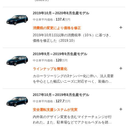
2019年10月～2020年8月生産モデル
137.4
中古車平均価格：
万円
消費税の変更により価格を修正
2019年10月1日以降の消費税率（10％）に基づき、
価格を修正した（2019.10）
2019年9月～2019年9月生産モデル
120
中古車平均価格：
万円
ラインナップを簡素化
カローラツーリングの3ナンバー化に伴い、法人需要
を中心とした幅広いニーズに対応すべく、装備の見
直しが図られ、引き続き販売されることとなった。
グレードも整理され、EXとハイブリッドEXの2グレ
2017年10月～2019年8月生産モデル
ードとなった。（2019.9）
127.7
中古車平均価格：
万円
安全運転支援システムが充実
内外装のデザイン変更を含むマイナーチェンジが行
われた。また、駐車場などでアクセルペダルを踏み
間違ったときに衝突被害を軽減するインテリジェン