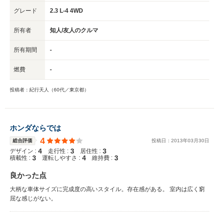
グレード
2.3 L-4 4WD
所有者
知人/友人のクルマ
所有期間
-
燃費
-
投稿者：紀行天人（60代／東京都）
ホンダならでは
4
総合評価
投稿日：
2013
年
03
月
30
日
4
3
3
デザイン :
走行性 :
居住性 :
3
4
3
積載性 :
運転しやすさ :
維持費 :
良かった点
大柄な車体サイズに完成度の高いスタイル。存在感がある。 室内は広く窮
屈な感じがない。