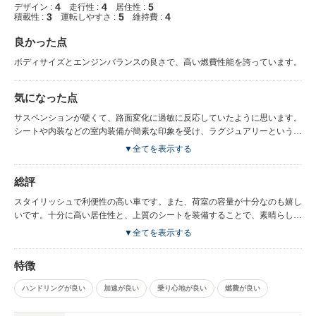
4
4
5
デザイン :
走行性 :
居住性 :
3
5
4
積載性 :
運転しやすさ :
維持費 :
良かった点
ボディサイズとエンジンバランスの良さで、高い燃費性能を誇っています。
気になった点
サスペンションが硬くて、路面変化に過敏に反応していたように思います。
シートや内装などの室内装備が簡素な印象を受け、ラグジュアリーという点
では物足りないですね。
▼全てを表示する
総評
スタイリッシュで利便性の高い車です。また、荷室の容量が十分なのも嬉し
いです。十分に高い居住性と、上質のシートを装備することで、素晴らしい
乗り心地を実現しています。
▼全てを表示する
特徴
ハンドリングが良い
加速が良い
乗り心地が良い
燃費が良い