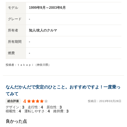
モデル
1999年9月～2003年6月
グレード
-
所有者
知人/友人のクルマ
所有期間
-
燃費
-
投稿者：ｔａｋａｐｉ（神奈川県）
なんだかんだで安定のひとこと。おすすめですよ！一度乗っ
てみて
4
総合評価
投稿日：
2013
年
03
月
28
日
3
4
3
デザイン :
走行性 :
居住性 :
4
4
3
積載性 :
運転しやすさ :
維持費 :
良かった点