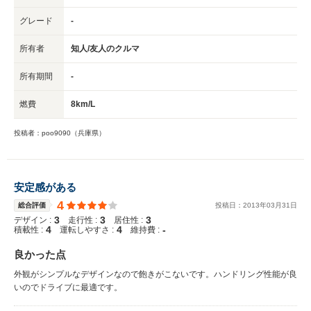
グレード
-
所有者
知人/友人のクルマ
所有期間
-
燃費
8km/L
投稿者：poo9090（兵庫県）
安定感がある
4
総合評価
投稿日：
2013
年
03
月
31
日
3
3
3
デザイン :
走行性 :
居住性 :
4
4
-
積載性 :
運転しやすさ :
維持費 :
良かった点
外観がシンプルなデザインなので飽きがこないです。ハンドリング性能が良
いのでドライブに最適です。