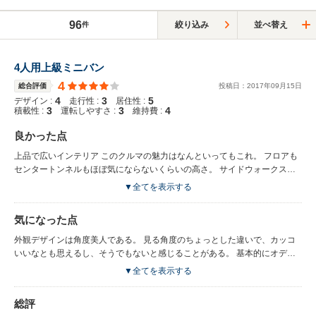
96
絞り込み
並べ替え
件
4人用上級ミニバン
4
総合評価
投稿日：
2017
年
09
月
15
日
4
3
5
デザイン :
走行性 :
居住性 :
3
3
4
積載性 :
運転しやすさ :
維持費 :
良かった点
上品で広いインテリア このクルマの魅力はなんといってもこれ。 フロアも
センタートンネルもほぼ気にならないくらいの高さ。 サイドウォークスル
ー 運転席側が壁の自宅ガレージでは、左右の行き来がかんたんで重宝。 ミ
▼全てを表示する
ニバン以外でこれができるのは珍しい。 レギュラーガソリン仕様のV6-
3000ccエンジン。 若干線の細い感じはあるが、ホンダらしく軽やかに回
気になった点
り、燃費も優れていた。 街中では6～9km程度。高速では結構伸びて、おと
なしく走れば15kmくらいまでいく。
外観デザインは角度美人である。 見る角度のちょっとした違いで、カッコ
いいなとも思えるし、そうでもないと感じることがある。 基本的にオデッ
セイの兄弟車のため、質感はそれに準じる。 高級車っぽい雰囲気は持たせ
▼全てを表示する
てあるが、実際の質感は高級車のレベルには達していない。 レジェンドレ
ベルの質感でこれを造ったらさぞ素晴らしいクルマになるのに...と思った。
総評
ま、買える値段ではなくなるが。 CD式のナビゲーションシステムは、当時