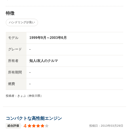
特徴
ハンドリングが良い
モデル
1999年9月～2003年6月
グレード
-
所有者
知人/友人のクルマ
所有期間
-
燃費
-
投稿者：きょぷ（神奈川県）
コンパクトな高性能エンジン
4
総合評価
投稿日：
2013
年
03
月
29
日