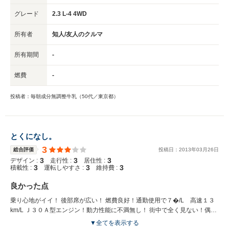
グレード
2.3 L-4 4WD
所有者
知人/友人のクルマ
所有期間
-
燃費
-
投稿者：毎朝成分無調整牛乳（50代／東京都）
とくになし。
3
総合評価
投稿日：
2013
年
03
月
26
日
3
3
3
デザイン :
走行性 :
居住性 :
3
3
3
積載性 :
運転しやすさ :
維持費 :
良かった点
乗り心地がイイ！ 後部席が広い！ 燃費良好！通勤使用で７�/L 高速１３
km/L Ｊ３０Ａ型エンジン！動力性能に不満無し！ 街中で全く見ない！偶に
外車or逆輸入車だと思われる。 高そうに見える。（実際は安いです）
▼全てを表示する