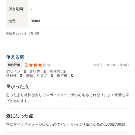
所有期間
-
燃費
9km/L
投稿者：たくや（石川県）
使える車
3
総合評価
投稿日：
2013
年
03
月
26
日
3
3
3
デザイン :
走行性 :
居住性 :
3
3
3
積載性 :
運転しやすさ :
維持費 :
良かった点
思ったより軽快な走りでスポーティー。乗り心地もそれなりによく快適な車
だと思います。
気になった点
特にマイナスイメージはないのですが、やっぱり気になるのは燃費の問題。