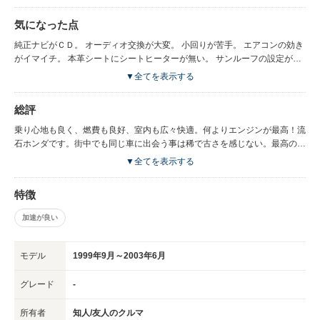
気になった点
純正ナビがＣＤ。 オーディオ交換が大変。 小回りが苦手。 エアコンの効き
がイマイチ。 本革シートにシートヒーターが無い。 サンルーフの設定が無
い。 ブレーキの効きがイマイチ。
▼全てを表示する
総評
乗り心地も良く、燃費も良好、室内も広々快適。何よりエンジンが最高！流
石ホンダです。街中でも同じ車に出会う事は稀で古さを感じない。最高の車
です。
▼全てを表示する
特徴
加速が良い
モデル
1999年9月～2003年6月
グレード
-
所有者
知人/友人のクルマ