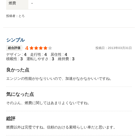
燃費
-
投稿者：とろ
シンプル
4
総合評価
投稿日：
2013
年
03
月
31
日
4
4
4
デザイン :
走行性 :
居住性 :
3
3
3
積載性 :
運転しやすさ :
維持費 :
良かった点
エンジンの性能がかなりいいので、加速がなかなかいいですね。
気になった点
そのぶん、燃費に関してはあまりよくないですね。
総評
燃費以外は完璧ですね。信頼のおける素晴らしい車だと思います。