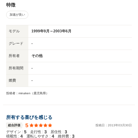
特徴
加速が良い
モデル
1999年9月～2003年6月
グレード
-
所有者
その他
所有期間
-
燃費
-
投稿者：minaken（鹿児島県）
所有する喜びを感じる
5
総合評価
投稿日：
2013
年
03
月
30
日
5
3
3
デザイン :
走行性 :
居住性 :
4
4
3
積載性 :
運転しやすさ :
維持費 :