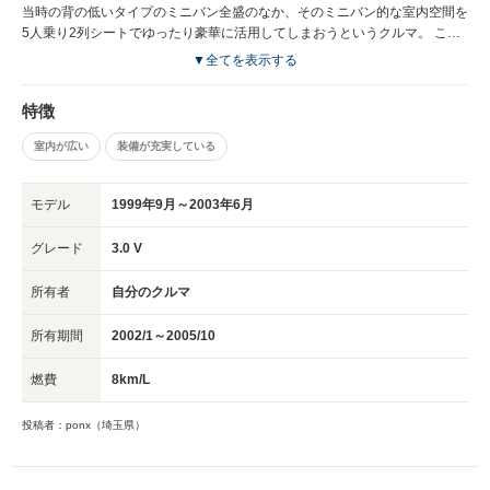
としても時代遅れ。
当時の背の低いタイプのミニバン全盛のなか、そのミニバン的な室内空間を
5人乗り2列シートでゆったり豪華に活用してしまおうというクルマ。 この
コンセプトを気に入ったのが購入動機。 市場ではあまり受け入れられず、
▼全てを表示する
マイナーカーという扱いで一代限りで絶版となってしまったが、個人的には
この中途半端さが絶妙で、満足感が高かった。
特徴
室内が広い
装備が充実している
モデル
1999年9月～2003年6月
グレード
3.0 V
所有者
自分のクルマ
所有期間
2002/1～2005/10
燃費
8km/L
投稿者：ponx（埼玉県）