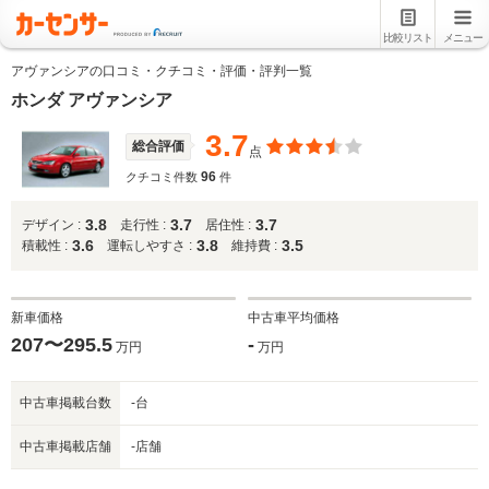
比較リスト
メニュー
アヴァンシアの口コミ・クチコミ・評価・評判一覧
ホンダ アヴァンシア
3.7
総合評価
点
96
クチコミ件数
件
3.8
3.7
3.7
デザイン :
走行性 :
居住性 :
3.6
3.8
3.5
積載性 :
運転しやすさ :
維持費 :
新車価格
中古車平均価格
207〜295.5
-
万円
万円
中古車掲載台数
-台
中古車掲載店舗
-店舗