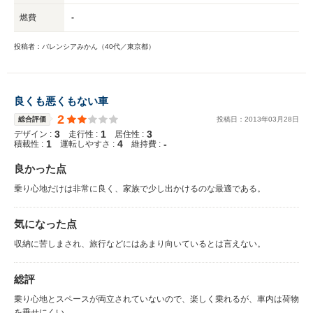
燃費
-
投稿者：バレンシアみかん（40代／東京都）
良くも悪くもない車
2
総合評価
投稿日：
2013
年
03
月
28
日
3
1
3
デザイン :
走行性 :
居住性 :
1
4
-
積載性 :
運転しやすさ :
維持費 :
良かった点
乗り心地だけは非常に良く、家族で少し出かけるのな最適である。
気になった点
収納に苦しまされ、旅行などにはあまり向いているとは言えない。
総評
乗り心地とスペースが両立されていないので、楽しく乗れるが、車内は荷物
を乗せにくい。