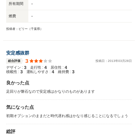
所有期間
-
燃費
-
投稿者：ビリー（千葉県）
安定感抜群
3
総合評価
投稿日：
2013
年
03
月
28
日
3
4
4
デザイン :
走行性 :
居住性 :
3
4
3
積載性 :
運転しやすさ :
維持費 :
良かった点
足回りが磐石なので安定感はかなりのものがあります
気になった点
初期オプションのままだと時代遅れ感はかなり感じることになるでしょう
総評