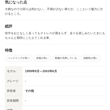
気になった点
大柄なので小回りは利かない。 不満が少ない車だが、ここという魅力に欠
けるところ。
総評
街中をおとなしく走ってもストレスが溜まらず、走りを楽しみたいときにも
ちゃんと期待にこたえてくれる車。
特徴
ハンドリングが良い
加速が良い
装備が充実している
信頼性が高い
モデル
1999年9月～2003年6月
グレード
-
所有者
その他
所有期間
-