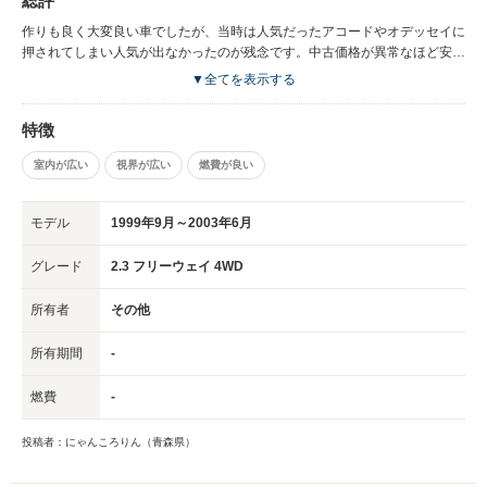
総評
作りも良く大変良い車でしたが、当時は人気だったアコードやオデッセイに
押されてしまい人気が出なかったのが残念です。中古価格が異常なほど安い
ので中古でクルマを探している方には自信をもってオススメできる車です。
▼全てを表示する
特徴
室内が広い
視界が広い
燃費が良い
モデル
1999年9月～2003年6月
グレード
2.3 フリーウェイ 4WD
所有者
その他
所有期間
-
燃費
-
投稿者：にゃんころりん（青森県）