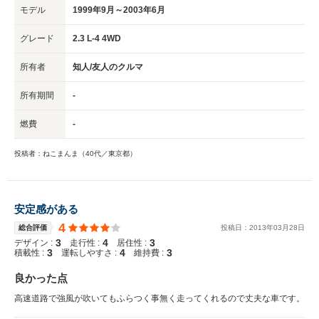
モデル
1999年9月～2003年6月
グレード
2.3 L-4 4WD
所有者
知人/友人のクルマ
所有期間
-
燃費
-
投稿者：ねこまんま（40代／東京都）
安定感がある
4
総合評価
投稿日：
2013
年
03
月
28
日
3
4
3
デザイン :
走行性 :
居住性 :
3
4
3
積載性 :
運転しやすさ :
維持費 :
良かった点
高速道路で強風が吹いてもふらつく事無く走ってくれるので丈夫な車です。