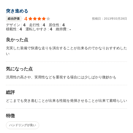
突き進める
4
総合評価
投稿日：
2013
年
03
月
28
日
4
4
4
デザイン :
走行性 :
居住性 :
4
4
-
積載性 :
運転しやすさ :
維持費 :
良かった点
充実した装備で快適な走りを演出することが出来るのでかなりおすすめした
い
気になった点
汎用性の高さや、実用性などを重視する場合には少しばかり微妙かも
総評
どこまでも突き進むことが出来る性能を発揮させることが出来て素晴らしい
特徴
ハンドリングが良い