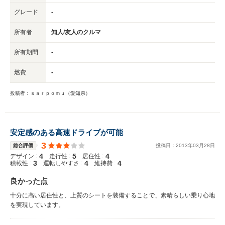
グレード
-
所有者
知人/友人のクルマ
所有期間
-
燃費
-
投稿者：ｓａｒｐｏｍｕ（愛知県）
安定感のある高速ドライブが可能
3
総合評価
投稿日：
2013
年
03
月
28
日
4
5
4
デザイン :
走行性 :
居住性 :
3
4
4
積載性 :
運転しやすさ :
維持費 :
良かった点
十分に高い居住性と、上質のシートを装備することで、素晴らしい乗り心地
を実現しています。