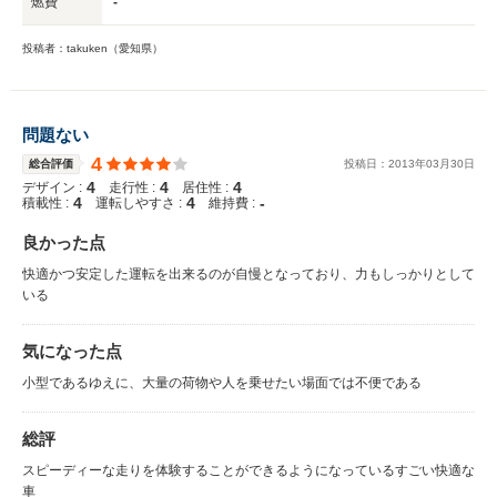
燃費
-
投稿者：takuken（愛知県）
問題ない
4
総合評価
投稿日：
2013
年
03
月
30
日
4
4
4
デザイン :
走行性 :
居住性 :
4
4
-
積載性 :
運転しやすさ :
維持費 :
良かった点
快適かつ安定した運転を出来るのが自慢となっており、力もしっかりとして
いる
気になった点
小型であるゆえに、大量の荷物や人を乗せたい場面では不便である
総評
スピーディーな走りを体験することができるようになっているすごい快適な
車