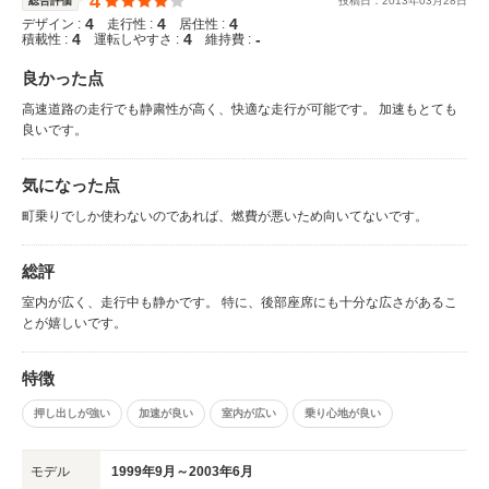
4
総合評価
投稿日：
2013
年
03
月
28
日
4
4
4
デザイン :
走行性 :
居住性 :
4
4
-
積載性 :
運転しやすさ :
維持費 :
良かった点
高速道路の走行でも静粛性が高く、快適な走行が可能です。 加速もとても
良いです。
気になった点
町乗りでしか使わないのであれば、燃費が悪いため向いてないです。
総評
室内が広く、走行中も静かです。 特に、後部座席にも十分な広さがあるこ
とが嬉しいです。
特徴
押し出しが強い
加速が良い
室内が広い
乗り心地が良い
モデル
1999年9月～2003年6月