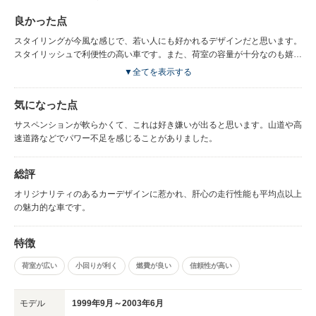
良かった点
スタイリングが今風な感じで、若い人にも好かれるデザインだと思います。
スタイリッシュで利便性の高い車です。また、荷室の容量が十分なのも嬉し
いです。
▼全てを表示する
気になった点
サスペンションが軟らかくて、これは好き嫌いが出ると思います。山道や高
速道路などでパワー不足を感じることがありました。
総評
オリジナリティのあるカーデザインに惹かれ、肝心の走行性能も平均点以上
の魅力的な車です。
特徴
荷室が広い
小回りが利く
燃費が良い
信頼性が高い
モデル
1999年9月～2003年6月