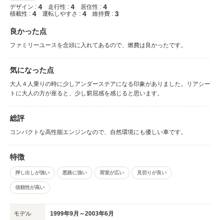
4
4
4
デザイン :
走行性 :
居住性 :
4
4
3
積載性 :
運転しやすさ :
維持費 :
良かった点
ファミリーユースを念頭に入れてあるので、燃費は良かったです。
気になった点
大人４人乗りの時に少しアンダーステアになる印象がありました。リアシー
トに大人の方が座ると、少し窮屈感を感じると思います。
総評
コンパクトな高性能エンジンなので、自然環境にも優しい車です。
特徴
押し出しが強い
悪路に強い
荷室が広い
見切りが良い
信頼性が高い
モデル
1999年9月～2003年6月