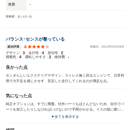
燃費
-
投稿者：まいけいる
バランス･センスが整っている
4
総合評価
投稿日：
2013
年
03
月
28
日
3
4
2
デザイン :
走行性 :
居住性 :
4
3
-
積載性 :
運転しやすさ :
維持費 :
良かった点
ホンダらしいエクステリアデザイン、ストレス無く回るエンジンで、日常利
用で力不足を感じさせず、安定した走行してくれるのが満足な点。
気になった点
純正オプションは、すでに廃盤。社外パーツもほとんどないため、自分でパ
ーツを加工したりしなければいけないので手間がかかる。イスの様に硬いシ
ートは、疲れやすく長距離には向かない。
▼全てを表示する