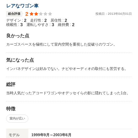
レアなワゴン車
2
総合評価
投稿日：
2013
年
04
月
01
日
2
2
2
デザイン :
走行性 :
居住性 :
3
3
2
積載性 :
運転しやすさ :
維持費 :
良かった点
カーゴスペースを犠牲にして室内空間を重視した掟破りのワゴン。
気になった点
インパネデザインは好みでない。ナビやオーディオの取付にも苦労する。
総評
当時人気だったアコードワゴンやオデッセイらの影に隠れてしまった1台。
特徴
室内が広い
モデル
1999年9月～2003年6月