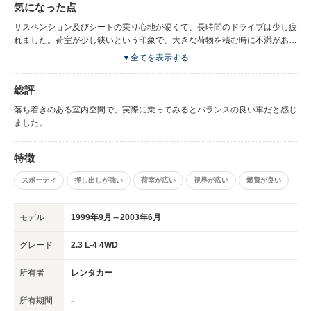
気になった点
サスペンション及びシートの乗り心地が硬くて、長時間のドライブは少し疲
れました。荷室が少し狭いという印象で、大きな荷物を積む時に不満があり
ます。
▼全てを表示する
総評
落ち着きのある室内空間で、実際に乗ってみるとバランスの良い車だと感じ
ました。
特徴
スポーティ
押し出しが強い
荷室が広い
視界が広い
燃費が良い
モデル
1999年9月～2003年6月
グレード
2.3 L-4 4WD
所有者
レンタカー
所有期間
-