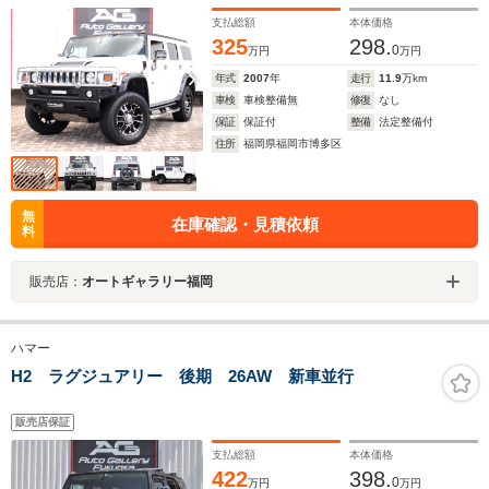
支払総額
本体価格
325
298.
0
万円
万円
年式
2007
年
走行
11.9
万km
車検
車検整備無
修復
なし
保証
保証付
整備
法定整備付
住所
福岡県福岡市博多区
無
在庫確認・見積依頼
料
販売店：
オートギャラリー福岡
ハマー
H2 ラグジュアリー 後期 26AW 新車並行
販売店保証
支払総額
本体価格
422
398.
0
万円
万円