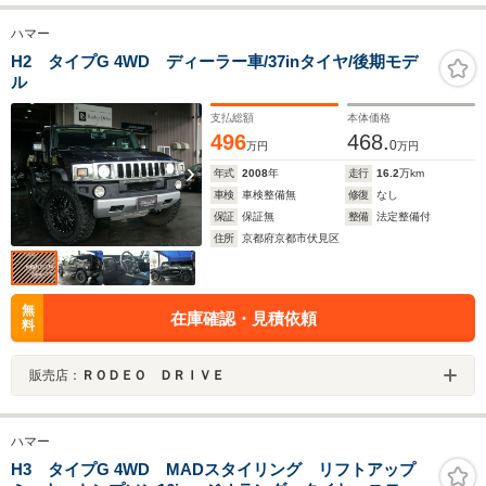
ハマー
H2 タイプG 4WD ディーラー車/37inタイヤ/後期モデ
ル
支払総額
本体価格
496
468.
0
万円
万円
年式
2008
年
走行
16.2
万km
車検
車検整備無
修復
なし
保証
保証無
整備
法定整備付
住所
京都府京都市伏見区
無
在庫確認・見積依頼
料
販売店：
ＲＯＤＥＯ ＤＲＩＶＥ
ハマー
H3 タイプG 4WD MADスタイリング リフトアップ