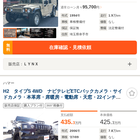
95,700
通常ローン
月々
円
年式
1994
年
走行
1.9
万km
車検
車検整備付
修復
なし
保証
保証無
整備
法定整備付
住所
埼玉県幸手市
無
在庫確認・見積依頼
料
販売店：
ＬＹＮＸ
ハマー
H2 タイプS 4WD ナビテレビETCバックカメラ・サイ
ドカメラ・本革席・席暖房・電動席・天窓・22インチ
MKW輪・横浜パラダタイヤ・鍍金防護板・二重排気管
販売店保証
購入プラン付
360°画像付
LED尾灯強化前面格子及越野灯・赤革席及儀表盤・特注
側面踏板及屋根レール
支払総額
本体価格
435.
425.
3
3
万円
万円
年式
2006
年
走行
7.8
万km
車検
'27/09
修復
なし