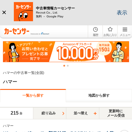
中古車情報カーセンサー
表示
Recruit Co., Ltd.
無料 － Google Play
履歴
お気に入り
メニュー
ハマーの中古車一覧(全国)
ハマー
一覧から探す
地図から探す
更新時に
215
絞り込み
並べ替え
台
メール受信
ハマー