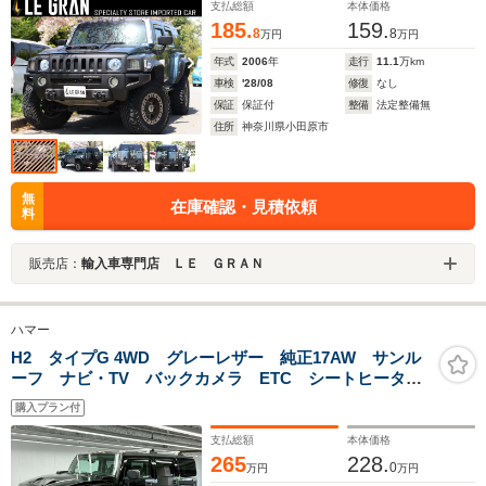
支払総額
本体価格
185.
159.
8
8
万円
万円
年式
2006
年
走行
11.1
万km
車検
'28/08
修復
なし
保証
保証付
整備
法定整備無
住所
神奈川県小田原市
無
在庫確認・見積依頼
料
販売店：
輸入車専門店 ＬＥ ＧＲＡＮ
ハマー
H2 タイプG 4WD グレーレザー 純正17AW サンル
ーフ ナビ・TV バックカメラ ETC シートヒータ
ー 前後ドラレコ BOSEサウンド
購入プラン付
支払総額
本体価格
265
228.
0
万円
万円