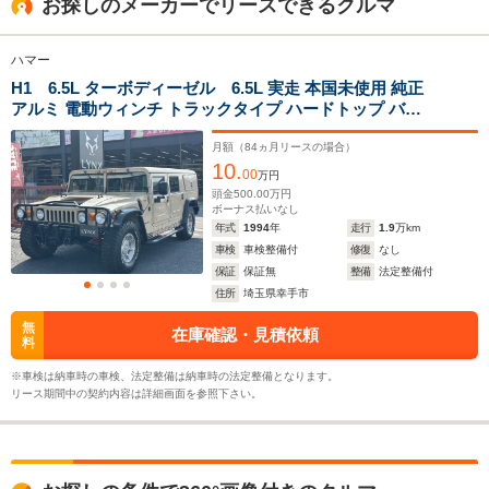
お探しのメーカーでリースできるクルマ
ハマー
H1 6.5L ターボディーゼル 6.5L 実走 本国未使用 純正
アルミ 電動ウィンチ トラックタイプ ハードトップ バン
仕様 ディーゼルターボ サイドステップ キーレス
月額（
84
ヵ月リースの場合）
10.
00
万円
頭金
500.00
万円
ボーナス払いなし
年式
1994
年
走行
1.9
万km
車検
車検整備付
修復
なし
保証
保証無
整備
法定整備付
住所
埼玉県幸手市
無
在庫確認・見積依頼
料
※車検は納車時の車検、法定整備は納車時の法定整備となります。
リース期間中の契約内容は詳細画面を参照下さい。