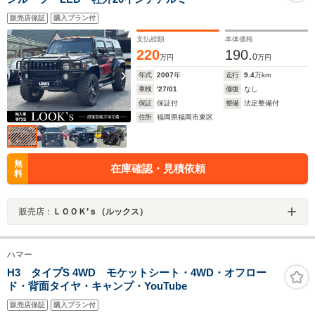
販売店保証
購入プラン付
支払総額
本体価格
220
190.
0
万円
万円
年式
2007
年
走行
9.4
万km
車検
'27/01
修復
なし
保証
保証付
整備
法定整備付
住所
福岡県福岡市東区
無
在庫確認・見積依頼
料
販売店：
ＬＯＯＫ’ｓ（ルックス）
ハマー
H3 タイプS 4WD モケットシート・4WD・オフロー
ド・背面タイヤ・キャンプ・YouTube
販売店保証
購入プラン付