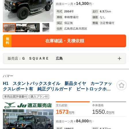
14,300
残価ローン
月々
円
年式
2004
年
走行
6.5
万km
車検
車検整備付
修復
なし
保証
保証無
整備
法定整備付
住所
広島県広島市西区
無
在庫確認・見積依頼
料
販売店：
Ｇ ＳＱＵＡＲＥ 広島
ハマー
H1 スタントバックスタイル 新品タイヤ カーファッ
クスレポート有 純正グリルガード ビートロックホイ
ル ディーゼルターボ スラントバックスタイル ポー
車両品質評価書付
購入プラン付
タブルナビ フルセグTV
支払総額
本体価格
1573
1550.
0
万円
万円
84,000
残価ローン
月々
円
年式
1996
年
走行
6.3
万km