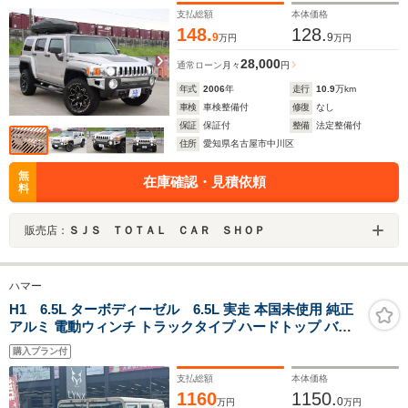
支払総額
本体価格
148.
128.
9
9
万円
万円
28,000
通常ローン
月々
円
年式
2006
年
走行
10.9
万km
車検
車検整備付
修復
なし
保証
保証付
整備
法定整備付
住所
愛知県名古屋市中川区
無
在庫確認・見積依頼
料
販売店：
ＳＪＳ ＴＯＴＡＬ ＣＡＲ ＳＨＯＰ
ハマー
H1 6.5L ターボディーゼル 6.5L 実走 本国未使用 純正
アルミ 電動ウィンチ トラックタイプ ハードトップ バン
仕様 ディーゼルターボ サイドステップ キーレス
購入プラン付
支払総額
本体価格
1160
1150.
0
万円
万円