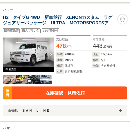
ハマー
H2 タイプG 4WD 新車並行 XENONカスタム ラグ
ジュアリーパッケージ ULTRA MOTORSPORTSアル
ミ 大型モニターインストール 4本出しマフラー オー
販売店保証
購入プラン付
360°画像付
ビスレーダー
支払総額
本体価格
478
448.
0
万円
万円
年式
2006
年
走行
3.5
万km
車検
'28/01
修復
なし
保証
保証付
整備
法定整備付
住所
東京都昭島市
無
在庫確認・見積依頼
料
販売店：
ＳＡＮ ＬＩＮＥ
ハマー