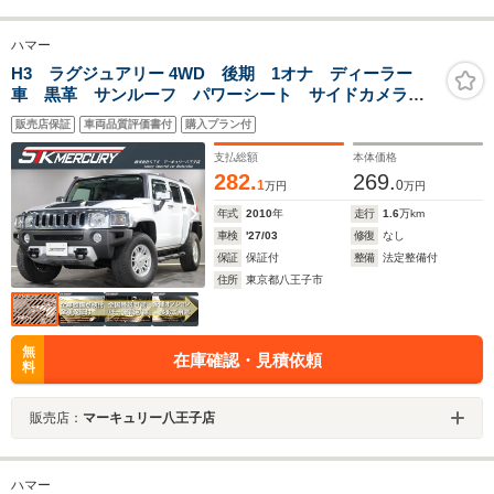
ハマー
H3 ラグジュアリー 4WD 後期 1オナ ディーラー
車 黒革 サンルーフ パワーシート サイドカメラ
純正16AW
販売店保証
車両品質評価書付
購入プラン付
支払総額
本体価格
282.
269.
1
0
万円
万円
年式
2010
年
走行
1.6
万km
車検
'27/03
修復
なし
保証
保証付
整備
法定整備付
住所
東京都八王子市
無
在庫確認・見積依頼
料
販売店：
マーキュリー八王子店
ハマー