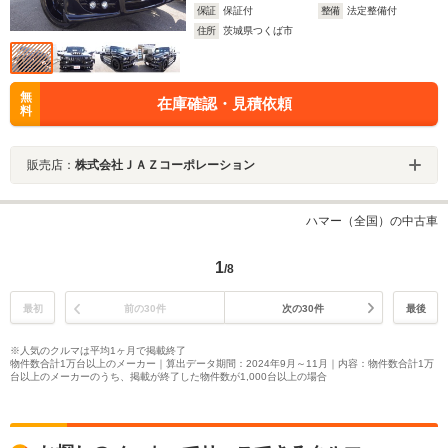
保証
保証付
整備
法定整備付
住所
茨城県つくば市
無
在庫確認・見積依頼
料
販売店：
株式会社ＪＡＺコーポレーション
ハマー（全国）の中古車
1
/8
最初
前の30件
次の30件
最後
※人気のクルマは平均1ヶ月で掲載終了
物件数合計1万台以上のメーカー｜算出データ期間：2024年9月～11月｜内容：物件数合計1万
台以上のメーカーのうち、掲載が終了した物件数が1,000台以上の場合