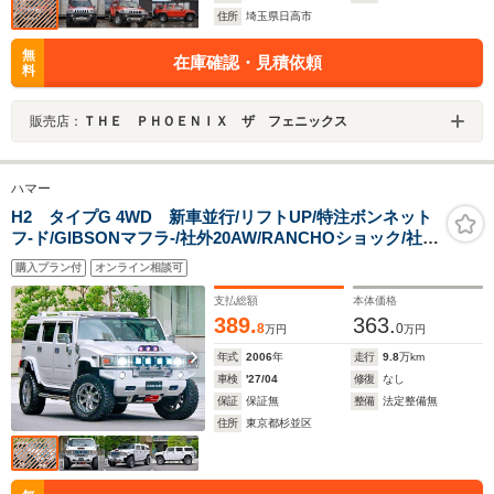
住所
埼玉県日高市
無
在庫確認・見積依頼
料
販売店：
ＴＨＥ ＰＨＯＥＮＩＸ ザ フェニックス
ハマー
H2 タイプG 4WD 新車並行/リフトUP/特注ボンネット
フ-ド/GIBSONマフラ-/社外20AW/RANCHOショック/社外
LEDライト/社外LEDテ-ル・社外グリルガ-ド/社外サイド
購入プラン付
オンライン相談可
STEP/黒革/サンル-フ/リクライニングKIT/大型ナビ/TV/B
カメラ/バネサス交換
支払総額
本体価格
389.
363.
8
0
万円
万円
年式
2006
年
走行
9.8
万km
車検
'27/04
修復
なし
保証
保証無
整備
法定整備無
住所
東京都杉並区