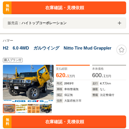
無
在庫確認・見積依頼
料
販売店：
ハイトップコーポレーション
ハマー
H2 6.0 4WD ガルウイング Nitto Tire Mud Grappler
購入プラン付
支払総額
本体価格
620.
600.
1
1
万円
万円
年式
2003
年
走行
4.7
万km
車検
車検整備無
修復
なし
保証
保証無
整備
法定整備付
住所
大阪府枚方市
無
在庫確認・見積依頼
料