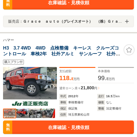
無
在庫確認・見積依頼
料
販売店：
Ｇｒａｃｅ ａｕｔｏ（グレイスオート） （株）Ｇｒａｃｅ
ハマー
H3 3.7 4WD 4WD 点検整備 キーレス クルーズコ
ントロール 車検2年 社外アルミ サンルーフ 社外ナ
ビ Bカメラ ETC
購入プラン付
支払総額
本体価格
118.
99.
8
8
万円
万円
21,800
通常ローン
月々
円
年式
2012
年
走行
16.5
万km
車検
車検整備付
修復
なし
保証
保証無
整備
法定整備付
住所
埼玉県東松山市
無
在庫確認・見積依頼
料