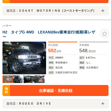
販売店：
ＣＯＡＳＴ ＭＯＴＯＲＩＮＧ（コーストモータリング）
ハマー
H2 タイプG 4WD LEXANI26in/新車並行/後期/茶レザ
ー
支払総額
本体価格
592
548.
0
万円
万円
年式
2008
年
走行
6.8
万km
車検
車検整備付
修復
なし
保証
保証無
整備
法定整備付
住所
京都府京都市伏見区
無
在庫確認・見積依頼
料
販売店：
ＲＯＤＥＯ ＤＲＩＶＥ