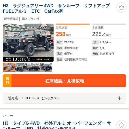
H3 ラグジュアリー 4WD サンルーフ リフトアップ
FUELアルミ ETC CarFax有
販売店保証
購入プラン付
支払総額
本体価格
258
228.
0
万円
万円
年式
2007
年
走行
7.3
万km
車検
車検整備付
修復
なし
保証
保証付
整備
法定整備付
住所
福岡県福岡市東区
無
在庫確認・見積依頼
料
販売店：
ＬＯＯＫ’ｓ（ルックス）
ハマー
H3 タイプG 4WD 社外アルミ オーバーフェンダー サ
ンルーフ LED 社外20インチアルミ