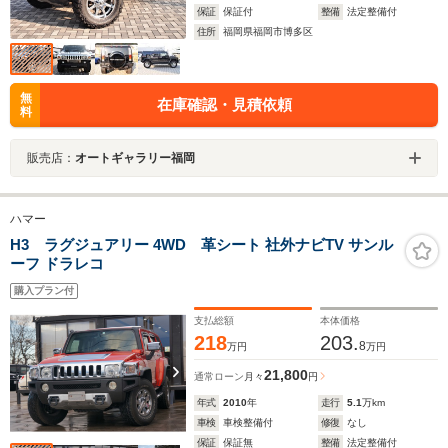
保証
保証付
整備
法定整備付
住所
福岡県福岡市博多区
無
在庫確認・見積依頼
料
販売店：
オートギャラリー福岡
ハマー
H3 ラグジュアリー 4WD 革シート 社外ナビTV サンル
ーフ ドラレコ
購入プラン付
支払総額
本体価格
218
203.
8
万円
万円
21,800
通常ローン
月々
円
年式
2010
年
走行
5.1
万km
車検
車検整備付
修復
なし
保証
保証無
整備
法定整備付