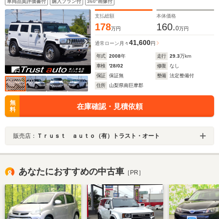
車両品質評価書付
購入プラン付
360°画像付
BOSEサウンドシステム・サンルーフ
支払総額
本体価格
178
160.
0
万円
万円
41,600
通常ローン
月々
円
年式
2008
年
走行
29.3
万km
車検
'28/02
修復
なし
保証
保証無
整備
法定整備付
住所
山梨県南巨摩郡
無
在庫確認・見積依頼
料
販売店：
Ｔｒｕｓｔ ａｕｔｏ（有）トラスト・オート
あなたにおすすめの中古車
［PR］