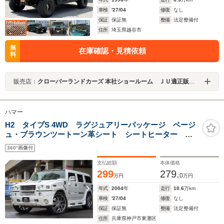
車検
'27/04
修復
なし
保証
保証無
整備
法定整備付
住所
埼玉県越谷市
無
在庫確認・見積依頼
料
販売店：
クローバーランドカーズ 本社ショールーム ＪＵ適正販売店
ハマー
H2 タイプS 4WD ラグジュアリーパッケージ ベージ
ュ・ブラウンツートーン革シート シートヒーター
LEDヘッドライト LUXXX ALLOYS 26インチA/W
360°画像付
Sebring4本出しマフラー サンルーフ バックカメラ
支払総額
本体価格
299
279.
0
万円
万円
年式
2004
年
走行
10.6
万km
車検
'27/04
修復
なし
保証
保証無
整備
法定整備付
住所
兵庫県神戸市東灘区