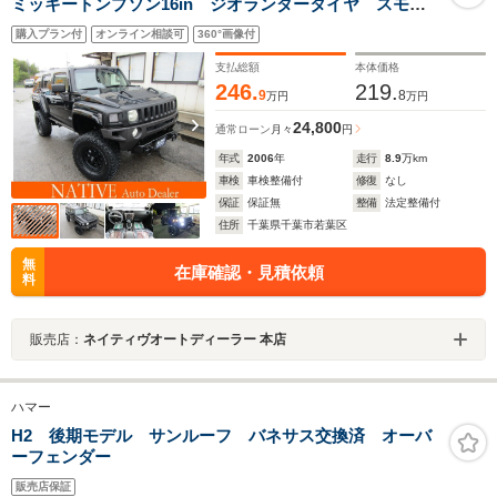
ミッキートンプソン16in ジオランダータイヤ スモー
クルーフマーカ― LEDウインカー スモークウインカ
購入プラン付
オンライン相談可
360°画像付
ー LEDヘッドライト LEDフォグ BRANEWマフラー
支払総額
本体価格
246.
219.
9
8
万円
万円
24,800
通常ローン
月々
円
年式
2006
年
走行
8.9
万km
車検
車検整備付
修復
なし
保証
保証無
整備
法定整備付
住所
千葉県千葉市若葉区
無
在庫確認・見積依頼
料
販売店：
ネイティヴオートディーラー 本店
ハマー
H2 後期モデル サンルーフ バネサス交換済 オーバ
ーフェンダー
販売店保証