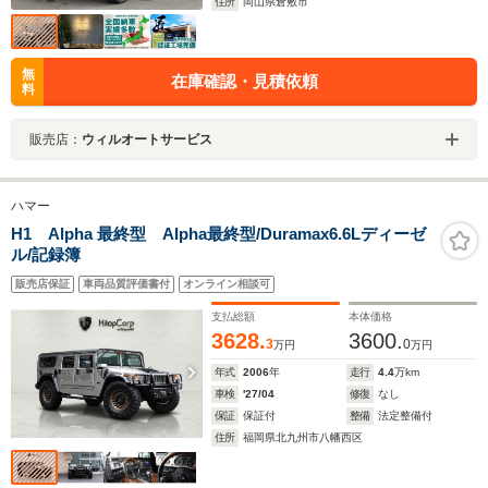
住所
岡山県倉敷市
無
在庫確認・見積依頼
料
販売店：
ウィルオートサービス
ハマー
H1 Alpha 最終型 Alpha最終型/Duramax6.6Lディーゼ
ル/記録簿
販売店保証
車両品質評価書付
オンライン相談可
支払総額
本体価格
3628.
3600.
3
0
万円
万円
年式
2006
年
走行
4.4
万km
車検
'27/04
修復
なし
保証
保証付
整備
法定整備付
住所
福岡県北九州市八幡西区