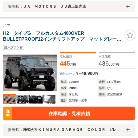
販売店：
ＪＡ ＭＯＴＯＲＳ ＪＵ適正販売店
ハマー
H2 タイプG フルカスタム400OVER
BULLETPROOF12インチリフトアップ マットグレーペ
イント TISOFFROAD22AW NITTOMTタイヤ
購入プラン付
AMPRESEACHオートステップ アンドロイドナビ
支払総額
本体価格
445
436.
0
万円
万円
46,900
通常ローン
月々
円
年式
2005
年
走行
11.6
万km
車検
'28/08
修復
なし
保証
保証無
整備
法定整備無
住所
愛知県一宮市
無
在庫確認・見積依頼
料
販売店：
株式会社ＫＩＭＵＲＡ ＧＡＲＡＧＥ ＣＯＬＯＲ ガレージカラー 輸入車専門店