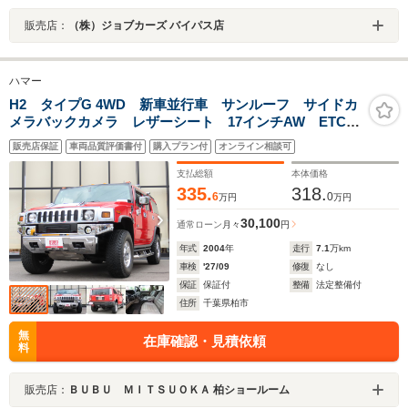
販売店：
（株）ジョブカーズ バイパス店
ハマー
H2 タイプG 4WD 新車並行車 サンルーフ サイドカ
メラバックカメラ レザーシート 17インチAW ETC
ナビ フルセグ FM AM Bluetooth 電動シート シ
販売店保証
車両品質評価書付
購入プラン付
オンライン相談可
ートヒーター オートエアコン オートライト
支払総額
本体価格
335.
318.
6
0
万円
万円
30,100
通常ローン
月々
円
年式
2004
年
走行
7.1
万km
車検
'27/09
修復
なし
保証
保証付
整備
法定整備付
住所
千葉県柏市
無
在庫確認・見積依頼
料
販売店：
ＢＵＢＵ ＭＩＴＳＵＯＫＡ 柏ショールーム