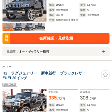
年式
2005
年
走行
7.0
万km
車検
車検整備付
修復
なし
保証
保証付
整備
法定整備付
住所
福岡県福岡市博多区
無
在庫確認・見積依頼
料
販売店：
オートギャラリー福岡
ハマー
H2 ラグジュアリー 新車並行 ブラックレザー
FUEL20インチ
販売店保証
支払総額
本体価格
335.
308.
3
0
万円
万円
年式
2004
年
走行
7.0
万km
車検
車検整備付
修復
なし