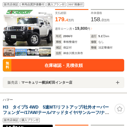
ュラー仕様 ETC 4WD センターデフロック ルーフレール
販売店保証
車両品質評価書付
購入プラン付
360°画像付
3.5Lエンジン
支払総額
本体価格
179.
158.
4
0
万円
万円
19,800
通常ローン
月々
円
年式
2006
年
走行
5.2
万km
車検
車検整備付
修復
なし
保証
保証付
整備
法定整備付
住所
神奈川県大和市
無
在庫確認・見積依頼
料
販売店：
マーキュリー横浜町田インター店
ハマー
H3 タイプS 4WD 5速MT/リフトアップ/社外オーバー
フェンダー/17AW/テール/マッドタイヤ/サンルーフ/ナビ/
デジタルインナーミラー
販売店保証
購入プラン付