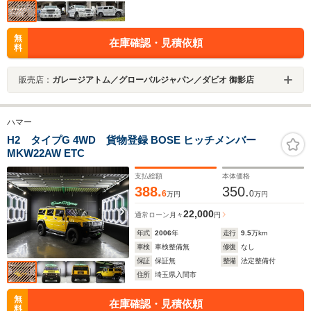
無
在庫確認・見積依頼
料
販売店：
ガレージアトム／グローバルジャパン／ダビオ 御影店
ハマー
H2 タイプG 4WD 貨物登録 BOSE ヒッチメンバー
MKW22AW ETC
支払総額
本体価格
388.
350.
6
0
万円
万円
22,000
通常ローン
月々
円
年式
2006
年
走行
9.5
万km
車検
車検整備無
修復
なし
保証
保証無
整備
法定整備付
住所
埼玉県入間市
無
在庫確認・見積依頼
料