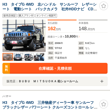
H3 タイプG 4WD 左ハンドル サンルーフ レザーシ
ート 電動シート バックカメラ 社外HDDナビ CD
DVD フルセグ ETC 横滑り防止 オートライト
販売店保証
購入プラン付
オンライン相談可
17インチAW フロントフォグランプ シートヒーター
HID
支払総額
本体価格
162
148.
0
万円
万円
10,800
残価ローン
月々
円
年式
2006
年
走行
9.8
万km
車検
'27/12
修復
なし
保証
保証付
整備
法定整備付
住所
千葉県柏市
無
在庫確認・見積依頼
料
販売店：
ＢＵＢＵ ＭＩＴＳＵＯＫＡ 柏ショールーム
ハマー
H3 タイプG 4WD 三井物産ディーラー車 サンルーフ
ブラックレザー パワーシート クルーズコントロール レギ