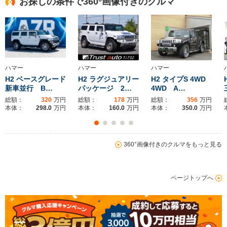
お探しの条件で360°画像付きのクルマ
ハマー
ハマー
ハマー
H2 ベースグレード
H2 ラグジュアリー
H2 タイプS 4WD
新車並行 B…
パッケージ 2…
4WD A…
総額：
320
万円
総額：
178
万円
総額：
356
万円
本体：
298.0
万円
本体：
160.0
万円
本体：
350.0
万円
360°画像付きのクルマをもっと見る
ページトップへ