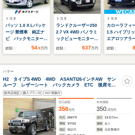
トヨタ
トヨタ
トヨタ
パッソ 1.0 X Lパッケ
ランドクルーザー250
カローラフィ
ージ 禁煙車 純正ナ
2.7 VX 4WD パノラミ
1.5 ハイブリッ
ビ バックモニター
ックビューモニター
エアロツアラー
Bluetooth 電動コー
ムーンルーフ 黒革シ
エアロツアラ
54
637
総額：
.9
万円
総額：
万円
総額：
ナーポール シートリ
ート モデリスタ シ
ルバイビー 純正
フター アイドリング
グネイチャーイルミブ
ナビ/シート 
ストップ 電動格納ミ
レード オーバーフェ
ザー/ヘッドラ
ハマー
ラー ベンチシート
ンダー フェンダーガ
HID/ETC/EBD
アームレスト シート
ーニッシュ リヤスポ
横滑り防止装置
H2 タイプS 4WD 4WD ASANTI26インチAW サン
ルーフ レザーシート バックカメラ ETC 後席モニ
アンダーボックス ス
イラー
ドリングストッ
ター カロッツェリアナビ パワーシート シートヒー
ペアタイヤ
ルセグTV/DV
販売店保証
購入プラン付
360°画像付
ター Bluetooth接続 フロントフォグ オートライト
ッグ 運転席/
支払総額
本体価格
グ 助手席
356
350.
0
万円
万円
年式
2007
年
走行
13.5
万km
車検
'27/12
修復
あり
保証
保証付
整備
法定整備付