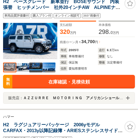
H2 ベースグレード 新車並行 BOSEサウンド 内装
張替 ヒッチメンバー 社外20インチAW ALPINEナ
ビ キーレス リアエンターテイメント 社外マフラ
車両品質評価書付
購入プラン付
オンライン相談可
360°画像付
ー 社外ヘッドライト
支払総額
本体価格
320
298.
0
万円
万円
34,700
残価ローン
月々
円
年式
2005
年
走行
6.3
万km
車検
車検整備付
修復
なし
保証
保証無
整備
法定整備付
住所
愛知県豊明市
無
在庫確認・見積依頼
料
販売店：
ＡＺＺＵＲＲＥ ＭＯＴＯＲＩＮＧ アメリカンショールーム
ハマー
H2 ラグジュアリーパッケージ 2006yモデル
CARFAX・2013y以降記録簿・ARIESステンレスサイドス
テップ・22AW・社外HDDナビ・地デジ・バックカメラ・