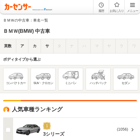
履歴
お気に入り
メニュー
ＢＭＷの中古車：車名一覧
ＢＭＷ(BMW) 中古車
英数
ア
カ
サ
タ
ナ
ハ
マ
ヤ
ラ
ワ
ボディタイプから選ぶ
コンパクトカー
SUV・クロカン
ミニバン
ハッチバック
セダン
人気車種ランキング
1
(1056)
3シリーズ