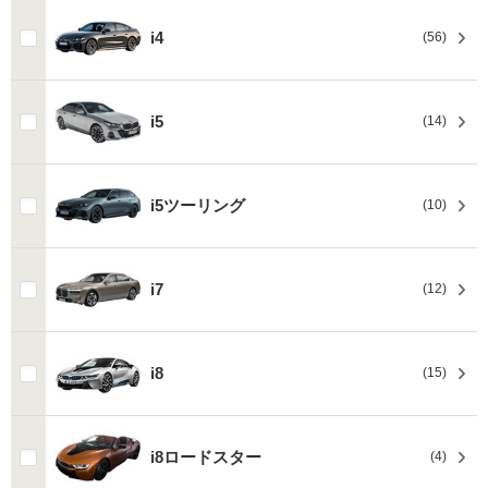
i4
(56)
i5
(14)
i5ツーリング
(10)
i7
(12)
i8
(15)
i8ロードスター
(4)