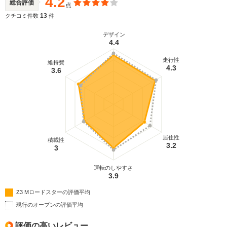
4.2
総合評価
点
13
クチコミ件数
件
デザイン
4.4
走行性
維持費
4.3
3.6
居住性
積載性
3.2
3
運転のしやすさ
3.9
Z3 Mロードスターの評価平均
現行のオープンの評価平均
評価の高いレビュー