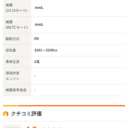
燃費
-km/L
(10.15モード)
燃費
-km/L
(WLTCモード)
駆動方式
FR
排気量
3201～3245cc
乗車定員
2名
環境対策
-
エンジン
燃費基準達成
-
クチコミ評価