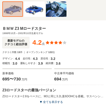
ＢＭＷ Z3 Mロードスター
1998年10月～2002年10月生産モデル
4.2
最新モデルの
点
クチコミ総合評価
クチコミ件数
13
件 ｜ オープンランキング
122
位
4.4
4.3
3.2
デザイン :
走行性 :
居住性 :
3.0
3.9
3.6
積載性 :
運転しやすさ :
維持費 :
新車価格
中古車平均価格
695〜730
694
万円
万円
Z3ロードスターの最強バージョン
Z3ロードスター2.8をベースに、M3と同じ3.2L直6DOHCを搭載。サスペンションやブレーキもこれに合わせて強化されている。外観ではブレーキ冷却用ダクトを追加した大型フロントスポイラー、リアの4本出し大径テールパイプなどが大きな特徴。クロームのサイドグリルにはMマークが付けられている。このほか安全確保のためのロールバーやセンターコンソールの追加メーター、ナッパ・レザーを多用したインテリアなどを装備している。(1998.10)
全てを表示する