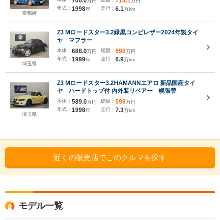
700.0
714.1
万円
万円
年式：
1998
走行：
6.1
年
万km
京都府
Z3 Mロードスター3.2緑黒コンビレザー2024年製タイ
ヤ マフラー
本体：
688.0
総額：
698
万円
万円
年式：
1999
走行：
6.9
年
万km
埼玉県
Z3 Mロードスター3.2HAMANNエアロ 新品国産タイ
ヤ ハードトップ付 内外装リペアー 幌張替
本体：
589.0
総額：
598
万円
万円
年式：
1998
走行：
7.3
年
万km
埼玉県
近くの販売店でこのクルマを探す
モデル一覧