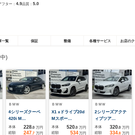
4.9
5.0
アフター：
品質：
庫一覧
保証
整備
各種サービス
お店のク
中)
ＢＭＷ
ＢＭＷ
ＢＭＷ
4シリーズクーペ
X1 xドライブ20d
2シリーズアクテ
420i M…
Mスポー…
ィブツア…
228
520
320
本体
本体
本体
.0
万円
.0
万円
.0
万円
247
534
334
総額
総額
総額
.7
万円
万円
.8
万円