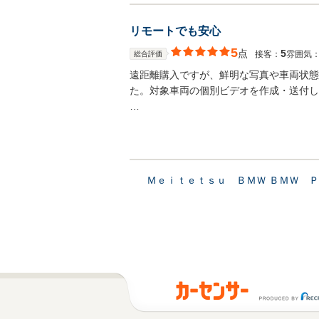
リモートでも安心
5
点
5
接客：
雰囲気
総合評価
遠距離購入ですが、鮮明な写真や車両状態
た。対象車両の個別ビデオを作成・送付し
…
Ｍｅｉｔｅｔｓｕ ＢＭＷ ＢＭＷ 