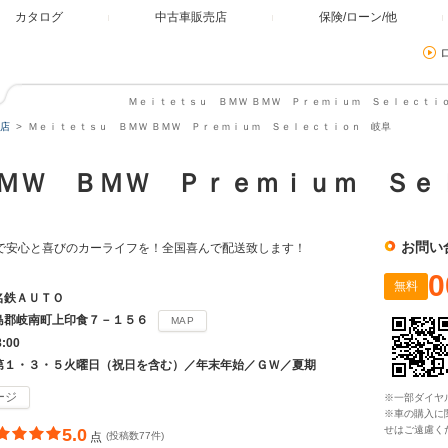
カタログ
中古車販売店
保険/ローン/他
Ｍｅｉｔｅｔｓｕ ＢＭＷ ＢＭＷ Ｐｒｅｍｉｕｍ Ｓｅｌｅｃｔｉｏ
店
Ｍｅｉｔｅｔｓｕ ＢＭＷ ＢＭＷ Ｐｒｅｍｉｕｍ Ｓｅｌｅｃｔｉｏｎ 岐阜
ＭＷ ＢＭＷ Ｐｒｅｍｉｕｍ Ｓｅ
お問い
で安心と喜びのカーライフを！全国喜んで配送致します！
0
無料
名鉄ＡＵＴＯ
島郡岐南町上印食７－１５６
MAP
8:00
第１・３・５火曜日（祝日を含む）／年末年始／ＧＷ／夏期
ージ
※一部ダイヤ
※車の購入に
せはご遠慮く
5.0
点
(投稿数77件)