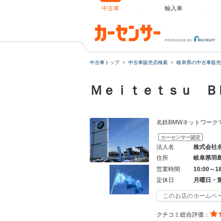
中古車
輸入車
中古車トップ
中古車販売店検索
岐阜県の中古車販売
Ｍｅｉｔｅｔｓｕ Ｂ
名鉄BMWネットワーク
カーセンサー認定
法人名
株式会社
住所
岐阜県羽
営業時間
10:00～1
定休日
月曜日・
このお店のホームペ
クチコミ総合評価：