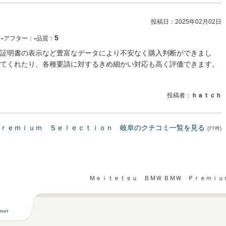
投稿日：
2025年02月02日
‐
‐
5
：
アフター：
品質：
証明書の表示など豊富なデータにより不安なく購入判断ができまし
てくれたり、各種要請に対するきめ細かい対応も高く評価できます。
投稿者：
ｈａｔｃｈ
Ｐｒｅｍｉｕｍ Ｓｅｌｅｃｔｉｏｎ 岐阜のクチコミ一覧を見る
(77件)
Ｍｅｉｔｅｔｓｕ ＢＭＷ ＢＭＷ Ｐｒｅｍｉｕ