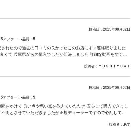
投稿日：
2025年08月02日
5
‐
5
：
アフター：
品質：
載されたので過去の口コミの良かったこのお店にすぐ連絡取りました
くて 兵庫県からの購入でしたが即決しました 詳細な動画をすぐ…
投稿者：
ＹＯＳＨＩＹＵＫＩ
投稿日：
2025年06月02日
5
‐
5
：
アフター：
品質：
時間をかけて 良い点や悪い点を教えていただき 安心して購入できまし
け不明とさせていただきましたが正規ディーラーですので心配して…
投稿者：
あす