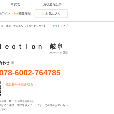
車買取
お役立ち記事
ログイン
閲覧履歴
お気に入り
サイトマップ
ｎ 岐阜 | 中古車なら【カーセンサー】
ｌｅｃｔｉｏｎ 岐阜
2026/04/25更新
合わせ
078-6002-764785
電話番号を読み取る
ル回線、IP・光回線は利用不可。
関するご相談・確認専用ダイヤルです。その他のお問い合わ
ださい。