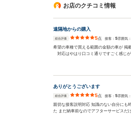
お店のクチコミ情報
遠隔地からの購入
5
点
5
接客：
雰囲気
総合評価
希望の車種で買える範囲の金額の車が 掲
対応はやはり口コミ通りですごく感じが良
ありがとうございます
5
点
5
接客：
雰囲気
総合評価
親切な接客説明対応 知識のない自分にも
た まだ納車前なのでアフターサービスだ