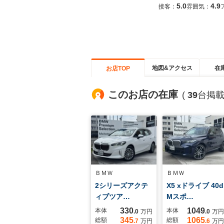
5.0
4.9
接客：
雰囲気：
地図&アクセス
在
お店TOP
このお店の在庫
(
39
台掲載
ＢＭＷ
ＢＭＷ
2シリーズアクテ
X5 xドライブ 40d
ィブツア…
Mスポ…
330
1049
本体
本体
.0
万円
.0
万円
345
1065
総額
総額
.7
万円
.6
万円