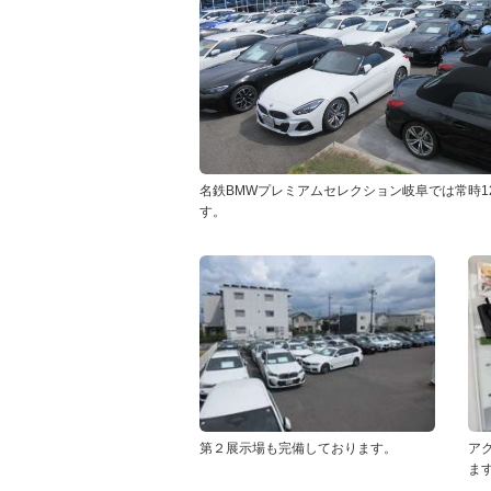
名鉄BMWプレミアムセレクション岐阜では常時1
す。
第２展示場も完備しております。
ア
ま