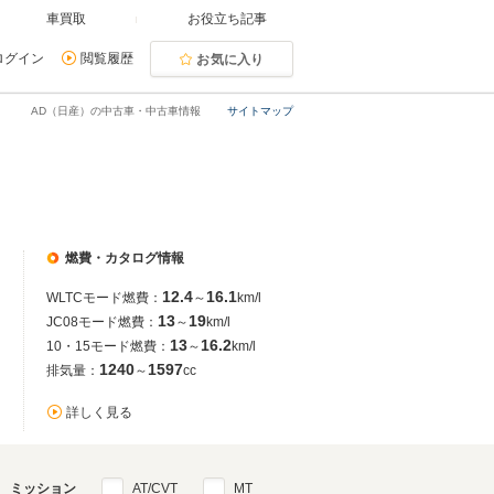
車買取
お役立ち記事
ログイン
閲覧履歴
お気に入り
AD（日産）の中古車・中古車情報
サイトマップ
燃費・カタログ情報
12.4
16.1
WLTCモード燃費：
～
km/l
13
19
JC08モード燃費：
～
km/l
13
16.2
10・15モード燃費：
～
km/l
1240
1597
排気量：
～
cc
詳しく見る
ミッション
AT/CVT
MT