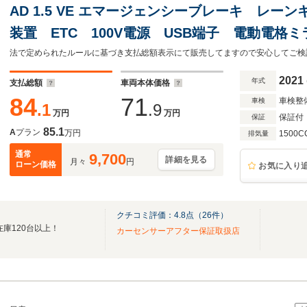
AD 1.5 VE エマージェンシーブレーキ レ
装置 ETC 100V電源 USB端子 電動電
SDナビ Bluetooth ドアバイザー ダブ
載量450kg
2021
年式
支払総額
車両本体価格
84
71
車検整
車検
.1
.9
万円
万円
保証付
保証
85.1
A
プラン
万円
1500C
排気量
通常
9,700
詳細を見る
月々
円
ローン価格
お気に入り
クチコミ評価：
4.8
点（
26
件）
在庫120台以上！
カーセンサーアフター保証取扱店