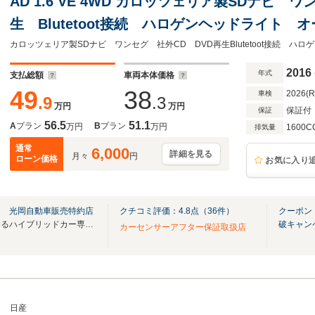
AD 1.6 VE 4WD カロッツェリア製SDナビ 
生 Blutetoot接続 ハロゲンヘッドライト 
カロッツェリア製SDナビ ワンセグ 社外CD DVD再生Blutetoot接続 ハ
2016
年式
支払総額
車両本体価格
49
38
2026(
車検
.9
.3
万円
万円
保証付
保証
56.5
51.1
A
プラン
B
プラン
万円
万円
1600C
排気量
通常
6,000
詳細を見る
月々
円
ローン価格
お気に入り
ス 光岡自動車販売特約店
クチコミ評価：
4.8
点（
36
件）
クーポン
県内トップクラスの品揃えを誇るハイブリッドカー専門店！常時100台以上の展示車両！
破キャン
カーセンサーアフター保証取扱店
日産