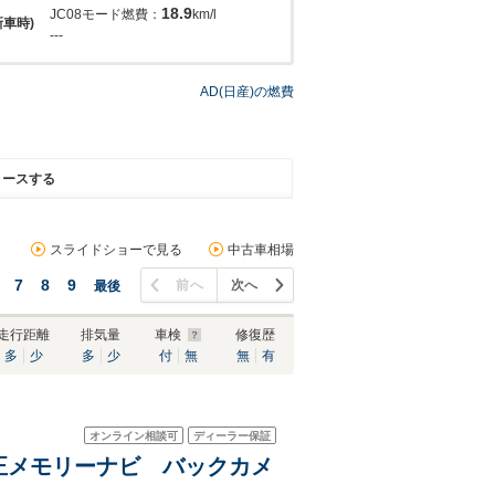
18.9
JC08モード燃費：
km/l
新車時)
---
AD(日産)の燃費
リースする
スライドショーで見る
中古車相場
7
8
9
前へ
次へ
最後
走行距離
排気量
車検
修復歴
多
少
多
少
付
無
無
有
オンライン相談可
ディーラー保証
産純正メモリーナビ バックカメ