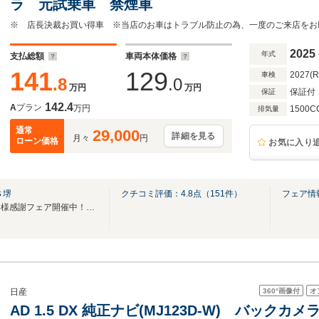
ラ 元試乗車 禁煙車
※ 店長決裁お買い得車 ※当店のお車はトラブル防止の為、一度のご来店をお
2025
年式
支払総額
車両本体価格
141
129
2027(
車検
.8
.0
万円
万円
保証付
保証
142.4
A
プラン
万円
1500C
排気量
通常
29,000
詳細を見る
月々
円
ローン価格
お気に入り
Ｓ堺
クチコミ評価：
4.8
点（
151
件）
フェア情
※ 特別社長賞受賞記念。お客様感謝フェア開催中！ご来店お待ちしております。※
360°
画像付
オ
日産
AD 1.5 DX 純正ナビ(MJ123D-W) バック