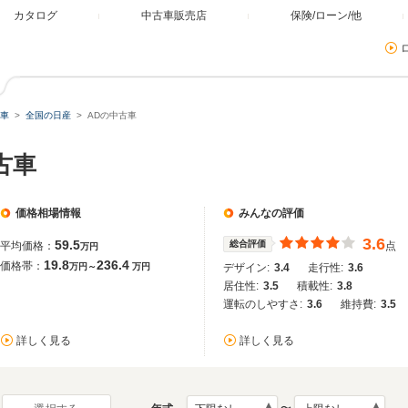
カタログ
中古車販売店
保険/ローン/他
車
全国の日産
ADの中古車
古車
価格相場情報
みんなの評価
3.6
59.5
総合評価
平均価格：
点
万円
19.8
236.4
価格帯：
万円～
万円
デザイン:
3.4
走行性:
3.6
居住性:
3.5
積載性:
3.8
運転のしやすさ:
3.6
維持費:
3.5
詳しく見る
詳しく見る