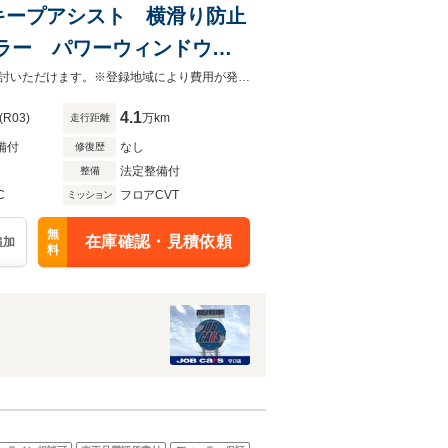
ーンキープアシスト 横滑り防止
格ミラー パワーウィンドウ
ルエアバック キーレス 最大積
法で定められたルールに基づき支払総額表示にて販売してますので安心してご検討いただけます。※登録地域により費用が発生する場合がございます。【06-6900-3100】までご相談ください
4.1
(R03)
万km
走行距離
備付
なし
修復歴
法定整備付
整備
C
フロアCVT
ミッション
無
在庫確認・見積依頼
追加
料