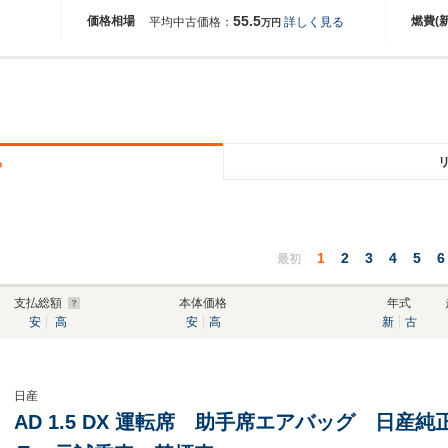
55.5
価格相場
燃費(
平均中古価格：
詳しく見る
万円
る
1
2
3
4
5
6
最初
支払総額
本体価格
年式
安
高
安
高
新
古
日産
AD 1.5 DX 運転席 助手席エアバッグ 日