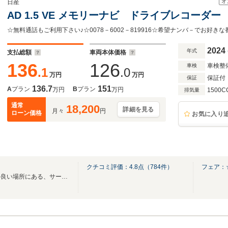
オ
日産
AD 1.5 VE メモリーナビ ドライブレコーダー 
☆無料通話もご利用下さい♪☆0078－6002－819916☆希望ナンバ－でお好き
2024
年式
支払総額
車両本体価格
136
126
車検整
車検
.1
.0
万円
万円
保証付
保証
136.7
151
A
プラン
B
プラン
万円
万円
1500C
排気量
通常
18,200
詳細を見る
月々
円
ローン価格
お気に入り
クチコミ評価：
4.8
点（
784
件）
フェア：
博多駅と福岡空港間の利便性の良い場所にある、サービス工場併設の中古車展示場です★