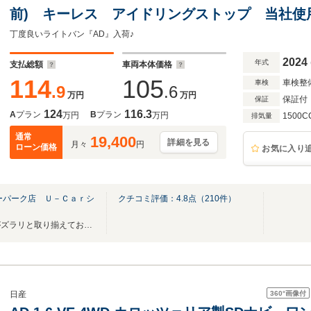
前) キーレス アイドリングストップ 当社使
丁度良いライトバン『AD』入荷♪
2024
年式
支払総額
車両本体価格
114
105
車検整
車検
.9
.6
万円
万円
保証付
保証
124
116.3
A
プラン
B
プラン
万円
万円
1500C
排気量
通常
19,400
詳細を見る
月々
円
ローン価格
お気に入り
ーパーク店 Ｕ－Ｃａｒシ
クチコミ評価：
4.8
点（
210
件）
★安心と信頼の「高品質車」がズラリと取り揃えております★ ◆サービス工場併設◇
360°
画像付
日産