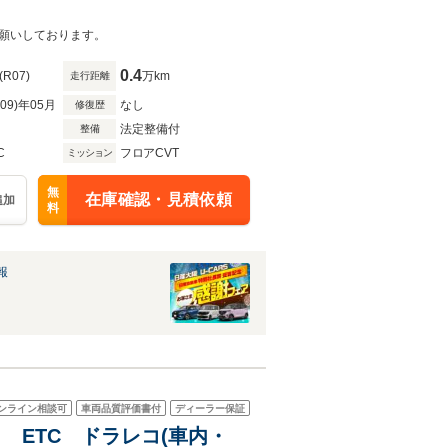
願いしております。
0.4
(R07)
万km
走行距離
R09)年05月
なし
修復歴
法定整備付
整備
C
フロアCVT
ミッション
無
在庫確認・見積依頼
追加
料
報
ンライン相談可
車両品質評価書付
ディーラー保証
カメラ ETC ドラレコ(車内・