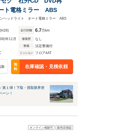
ワンセグ 社外CD DVD再
オート電格ミラー ABS
ロゲンヘッドライト オート電格ミラー ABS
6.7
(H28)
万km
走行距離
R08)年11月
なし
修復歴
法定整備付
整備
C
フロア4AT
ミッション
無
在庫確認・見積依頼
追加
料
：第１弾！下取・買取限界突
ペーン！
オンライン相談可
販売店保証