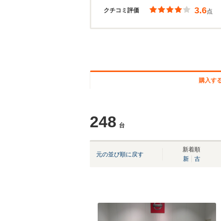
3.6
クチコミ評価
点
購入す
248
台
新着順
元の並び順に戻す
新
古