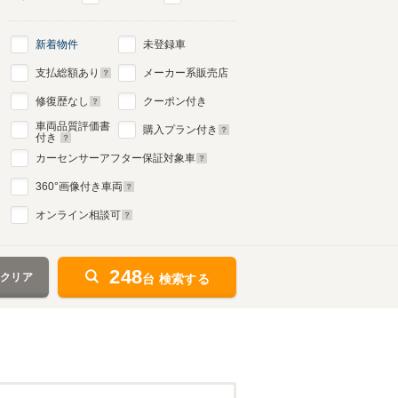
新着物件
未登録車
支払総額あり
メーカー系販売店
修復歴なし
クーポン付き
車両品質評価書
購入プラン付き
付き
カーセンサーアフター保証対象車
360
°画像付き車両
オンライン相談可
248
をクリア
台 検索する