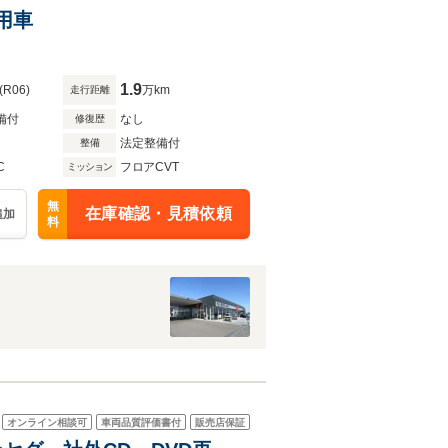
用車
1.9
(R06)
万km
走行距離
備付
なし
修復歴
法定整備付
整備
C
フロアCVT
ミッション
無
在庫確認・見積依頼
追加
料
オンライン相談可
車両品質評価書付
販売店保証