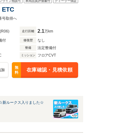
ンライン相談可
車両品質評価書付
ディーラー保証
ETC
な番号取得へ
2.1
(R06)
万km
走行距離
備付
なし
修復歴
法定整備付
整備
C
フロアCVT
ミッション
無
在庫確認・見積依頼
追加
料
☆新ルークス入りました☆