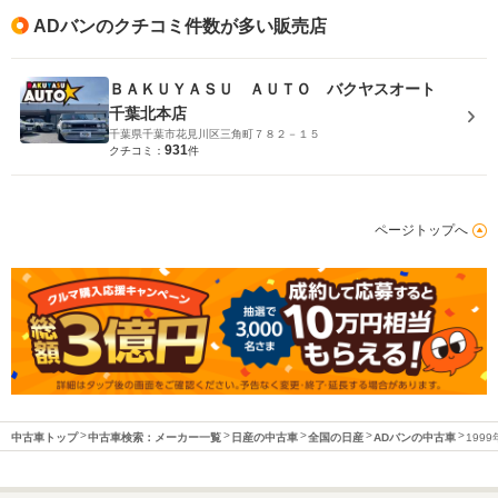
ADバンのクチコミ件数が多い販売店
ＢＡＫＵＹＡＳＵ ＡＵＴＯ バクヤスオート
千葉北本店
千葉県千葉市花見川区三角町７８２－１５
931
クチコミ：
件
ページトップへ
中古車トップ
中古車検索：メーカー一覧
日産の中古車
全国の日産
ADバンの中古車
199