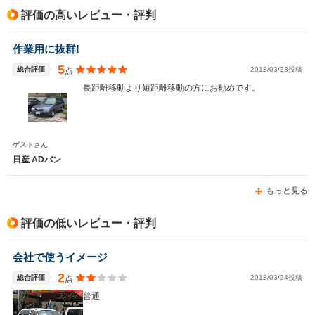
評価の高いレビュー・評判
駆動方式
FF、4WD
FF、4WD
FF、4WD
作業用に抜群!
5
総合評価
2013/03/23投稿
点
長距離移動より短距離移動の方にお勧めです。
ゲストさん
日産 ADバン
もっと見る
評価の低いレビュー・評判
会社で使うイメージ
2
総合評価
2013/03/24投稿
点
普通