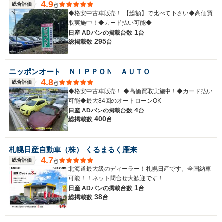
4.9
総合評価
点
◆格安中古車販売！ 【総額】で比べて下さい◆高価買
取実施中！◆カード払い可能◆
1
日産 ADバンの
掲載台数
台
295
総掲載数
台
ニッポンオート ＮＩＰＰＯＮ ＡＵＴＯ
4.8
総合評価
点
◆格安中古車販売！ ◆高価買取実施中！◆カード払い
可能◆最大84回のオートローンOK
4
日産 ADバンの
掲載台数
台
400
総掲載数
台
札幌日産自動車（株） くるまるく雁来
4.7
総合評価
点
北海道最大級のディーラー！札幌日産です。全国納車
可能！！ネット問合せ大歓迎です！
1
日産 ADバンの
掲載台数
台
38
総掲載数
台