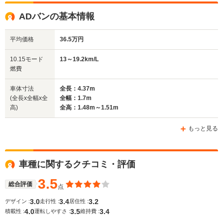
全高
全高
全高
ADバンの基本情報
1.48m～1.5m
1.48m～1.49m
1.5m
平均価格
36.5万円
全幅
全幅
全
10.15モード
13～19.2km/L
サイズ
1.67m
1.7m
1
燃費
全長
全長
(全長x全幅x全高)
4.18m～4.2m
4.46m
4
車体寸法
全長：4.37m
(全長x全幅x全
全幅：1.7m
高)
全高：1.48m～1.51m
ホイールベース
ホイールベース
ホイー
-m
-m
もっと見る
車種に関するクチコミ・評価
WLTCモード
-
-
-
燃費
3.5
総合評価
点
3.0
3.4
3.2
デザイン :
走行性 :
居住性 :
4.0
3.5
3.4
積載性 :
運転しやすさ :
維持費 :
排気量
1295～1973cc
1596～1973cc
1498～17