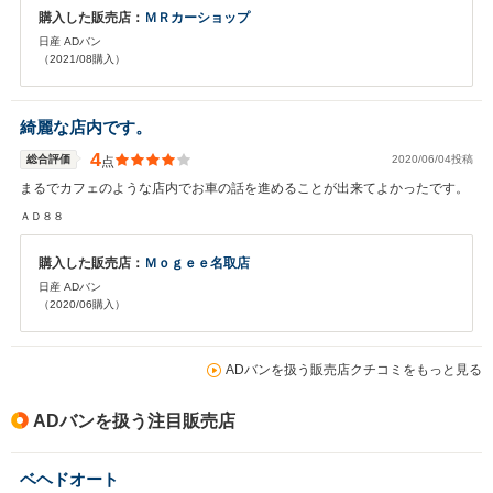
購入した販売店：
ＭＲカーショップ
日産 ADバン
（2021/08購入）
綺麗な店内です。
4
総合評価
2020/06/04投稿
点
まるでカフェのような店内でお車の話を進めることが出来てよかったです。
ＡＤ８８
購入した販売店：
Ｍｏｇｅｅ名取店
日産 ADバン
（2020/06購入）
ADバンを扱う販売店クチコミをもっと見る
ADバンを扱う注目販売店
ベヘドオート