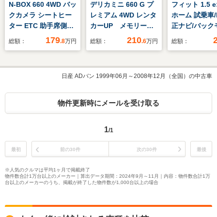
N-BOX 660 4WD バッ
デリカミニ 660 G プ
フィット 1.5 e
クカメラ シートヒー
レミアム 4WD レンタ
ホーム 試乗車/
ター ETC 助手席側電
カーUP メモリーナ
正ナビ/バック
動スライドドア 衝
ビ マイパイロット
ー/ホンダセン
179
210
総額：
.8
万円
総額：
.6
万円
総額：
突軽減ブレーキ PS
LEDヘッドライト フ
PW スマートキー ア
ォグランプ 両側オー
イドリングストップ
トスライドドア 衝突
日産 ADバン 1999年06月～2008年12月（全国）の中古車
AAC フルオートエア
被害軽減ブレーキ
コン 電動格納ミラー
ETC フルオートエア
コン シートヒーター
物件更新時にメールを受け取る
1
/1
最初
前の30件
次の30件
最後
※人気のクルマは平均1ヶ月で掲載終了
物件数合計1万台以上のメーカー｜算出データ期間：2024年9月～11月｜内容：物件数合計1万
台以上のメーカーのうち、掲載が終了した物件数が1,000台以上の場合