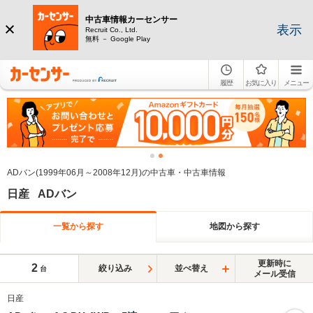
中古車情報カーセンサー
表示
Recruit Co., Ltd.
無料 － Google Play
履歴
お気に入り
メニュー
ADバン(1999年06月～2008年12月)の中古車・中古車情報
日産 ADバン
一覧から探す
地図から探す
更新時に
2
絞り込み
並べ替え
台
メール受信
日産