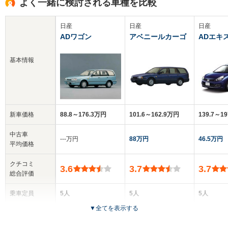
よく一緒に検討される車種を比較
日産
日産
日産
ADワゴン
アベニールカーゴ
ADエキ
基本情報
新車価格
88.8～176.3万円
101.6～162.9万円
139.7～1
中古車
‐‐‐万円
88万円
46.5万円
平均価格
クチコミ
3.6
3.7
3.7
総合評価
乗車定員
5人
5人
5人
▼
全てを表示する
ドア数
5ドア
5ドア
5ドア