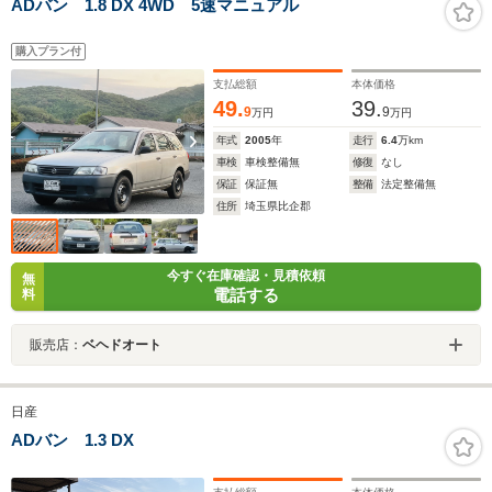
ADバン 1.8 DX 4WD 5速マニュアル
購入プラン付
支払総額
本体価格
49.
39.
9
9
万円
万円
年式
2005
年
走行
6.4
万km
車検
車検整備無
修復
なし
保証
保証無
整備
法定整備無
住所
埼玉県比企郡
今すぐ在庫確認・見積依頼
無
電話する
料
販売店：
ベヘドオート
日産
ADバン 1.3 DX