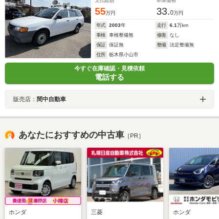
支払総額
本体価格
55
33.
0
万円
万円
年式
2003
年
走行
6.1
万km
車検
車検整備無
修復
なし
保証
保証無
整備
法定整備無
住所
栃木県小山市
今すぐ在庫確認・見積依頼
電話する
販売店：
間中自動車
あなたにおすすめの中古車
［PR］
ホンダ
三菱
ホンダ