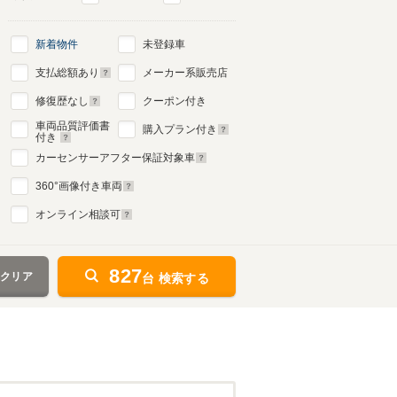
新着物件
未登録車
支払総額あり
メーカー系販売店
修復歴なし
クーポン付き
車両品質評価書
購入プラン付き
付き
カーセンサーアフター保証対象車
360
°画像付き車両
オンライン相談可
827
をクリア
台 検索する