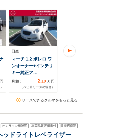
日産
日産
日産
リナ
マーチ 1.2 ボレロ ワ
マーチ 1.2 S ワンオー
マーチ 1.2 S
ンオーナー+インテリ
ナー 純正ナビ バ
ビ・バック
キー純正ア…
ックビュー…
ETC・Bluet
2
1
円
月額：
.10
万円
月額：
.34
万円
月額：
合）
（
72
ヵ月リースの場合）
（
60
ヵ月リースの場合）
（
60
ヵ月リ
リースできるクルマをもっと見る
オンライン相談可
車両品質評価書付
販売店保証
カメラ ヘッドライトレベライザー