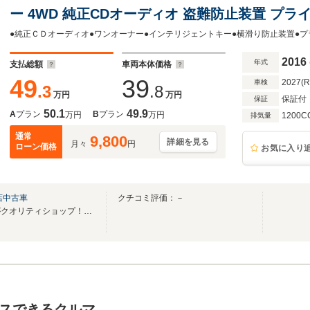
ー 4WD 純正CDオーディオ 盗難防止装置 プ
置
2016
年式
支払総額
車両本体価格
49
39
2027(
車検
.3
.8
万円
万円
保証付
保証
50.1
49.9
A
プラン
B
プラン
万円
万円
1200C
排気量
通常
9,800
詳細を見る
月々
円
ローン価格
お気に入り
店中古車
クチコミ評価：－
日産サティオ宮城は全４店舗がクオリティショップ！豊富なラインナップと確かな安心！
スできるクルマ