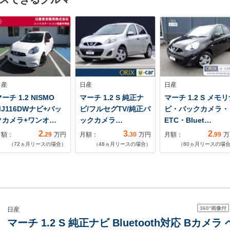
日産
日産
日産
ーチ 1.2 NISMO
マーチ 1.2 S 純正ナ
マーチ 1.2 S メモ
MJ116DWナビ+バッ
ビ/フルセグTV/純正バ
ビ・バックカメラ・
クカメラ+ワンオ…
ックカメラ…
ETC・Bluet…
2
3
2
月額：
.29
万円
月額：
.30
万円
月額：
.99
万
（
72
ヵ月リースの場合）
（
48
ヵ月リースの場合）
（
60
ヵ月リースの場
360°
画像付
日産
マーチ 1.2 S 純正ナビ Bluetooth対応 B