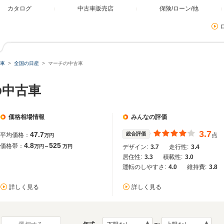
カタログ
中古車販売店
保険/ローン/他
車
全国の日産
マーチの中古車
の中古車
価格相場情報
みんなの評価
3.7
47.7
総合評価
平均価格：
点
万円
4.8
525
価格帯：
万円～
万円
デザイン:
3.7
走行性:
3.4
居住性:
3.3
積載性:
3.0
運転のしやすさ:
4.0
維持費:
3.8
詳しく見る
詳しく見る