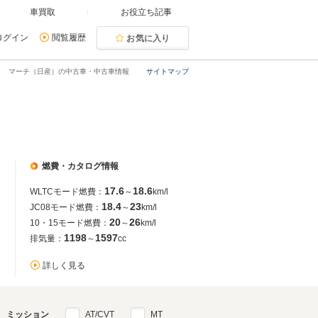
車買取
お役立ち記事
ログイン
閲覧履歴
お気に入り
マーチ（日産）の中古車・中古車情報
サイトマップ
燃費・カタログ情報
17.6
18.6
WLTCモード燃費：
～
km/l
18.4
23
JC08モード燃費：
～
km/l
20
26
10・15モード燃費：
～
km/l
1198
1597
排気量：
～
cc
詳しく見る
ミッション
AT/CVT
MT