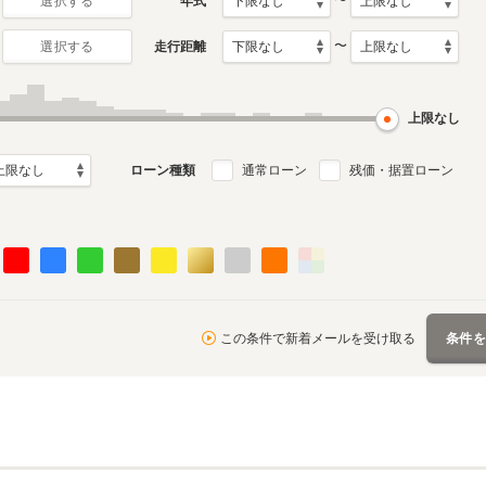
〜
年式
選択する
〜
走行距離
選択する
2代目
初代
月～2010年6月
1992年1月～2002年2月
1982年10月～1991年12
ル
生産モデル
月生産モデル
上限なし
ローン種類
通常ローン
残価・据置ローン
この条件で新着メールを受け取る
条件