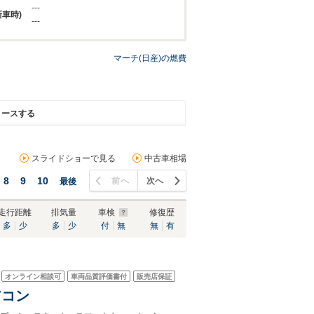
---
新車時)
---
マーチ(日産)の燃費
リースする
スライドショーで見る
中古車相場
8
9
10
前へ
次へ
最後
走行距離
排気量
車検
修復歴
多
少
多
少
付
無
無
有
オンライン相談可
車両品質評価書付
販売店保証
アコン