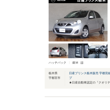
ハッチバック
銀Ｍ
栃木県
日産プリンス栃木販売 宇都宮
宇都宮市
プ
★日産自動車認定の『クオリ