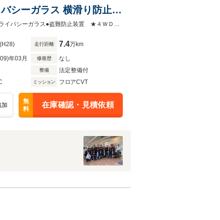
ライバシーガラス 横滑り防止装
●純正ＣＤオーディオ●ワンオーナー●インテリジェントキー●横滑り防止装置●プライバシーガラス●盗難防止装置 ★４ＷＤのマーチ入庫しました★
7.4
(H28)
万km
走行距離
R09)年03月
なし
修復歴
法定整備付
整備
C
フロアCVT
ミッション
無
在庫確認・見積依頼
追加
料