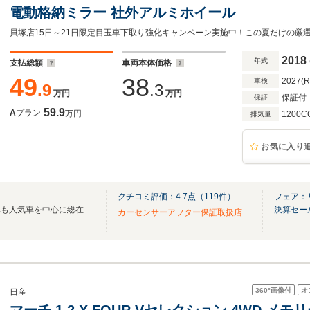
電動格納ミラー 社外アルミホイール
2018
年式
支払総額
車両本体価格
49
38
2027(
車検
.9
.3
万円
万円
保証付
保証
59.9
A
プラン
万円
1200C
排気量
お気に入り
クチコミ評価：
4.7
点（
119
件）
フェア：
リバティ貝塚店！！軽も普通車も人気車を中心に総在庫350台以上！！
決算セー
カーセンサーアフター保証取扱店
360°
画像付
オ
日産
マーチ 1.2 X FOUR Vセレクション 4WD メ