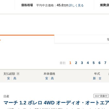
45.0
価格相場
燃費(
平均中古価格：
詳しく見る
万円
る
1
2
3
4
5
6
7
最初
支払総額
本体価格
年式
安
高
安
高
新
古
360°
画像付
日産
マーチ 1.2 ボレロ 4WD オーディオ・オートエ