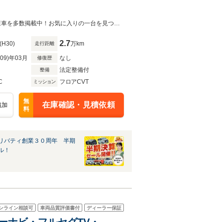
貝塚店15日～21日限定目玉車下取り強化キャンペーン実施中！この夏だけの厳選車を多数掲載中！お気に入りの一台を見つけてください！
2.7
(H30)
万km
走行距離
R09)年03月
なし
修復歴
法定整備付
整備
C
フロアCVT
ミッション
無
在庫確認・見積依頼
追加
料
リバティ創業３０周年 半期
ル！
ンライン相談可
車両品質評価書付
ディーラー保証
モリーナビ・フルセグTV・