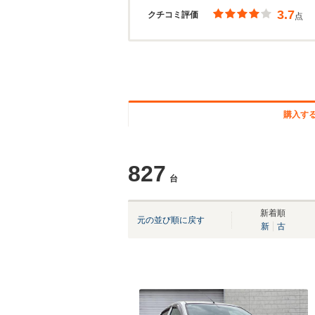
3.7
クチコミ評価
点
購入す
827
台
新着順
元の並び順に戻す
新
古