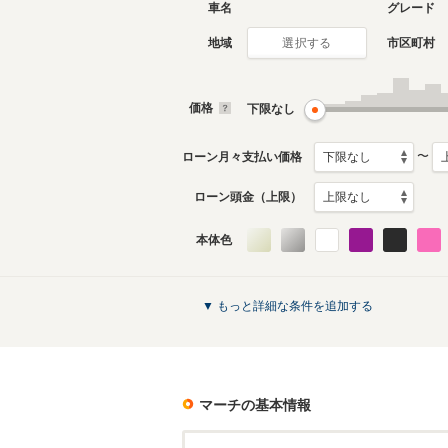
車名
グレード
地域
市区町村
選択する
4代目
3代目
2010年7月～2022年12月
2002年3
生産モデル
生産モデ
価格
下限なし
マーチのカタログを見る
〜
ローン月々支払い価格
ローン頭金（上限）
本体色
▼ もっと詳細な条件を追加する
マーチ
の基本情報