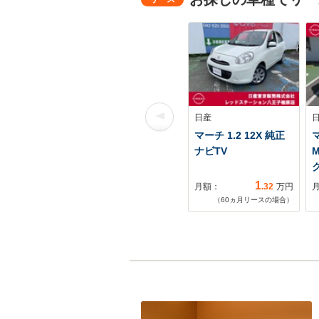
日産
マーチ 1.2 12X 純正
マ
ナビTV
1
月額：
.32
万円
（
60
ヵ月リースの場合）