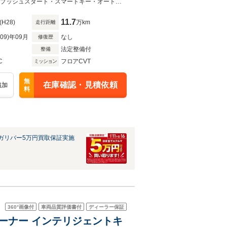
・４WD・オーディオ CD＆AUX＆AM＆FM・オートエアコン・オートライト・プッシュスタート・スマートキー・オートリトラミラー・純正フロアマット・ドアバイザー
11.7
(H28)
万km
走行距離
R09)年09月
なし
修復歴
法定整備付
整備
C
フロアCVT
ミッション
無
在庫確認・見積依頼
追加
料
ガリバー5万円買取保証実施
360°
画像付
車両品質評価書付
ディーラー保証
ワンオーナー インテリジェントキ