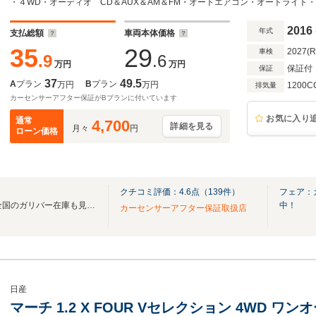
2016
年式
支払総額
車両本体価格
35
29
2027(
車検
.9
.6
万円
万円
保証付
保証
37
49.5
A
プラン
B
プラン
万円
万円
1200C
排気量
カーセンサーアフター保証がBプランに付いています
お気に入り
通常
4,700
詳細を見る
月々
円
ローン価格
クチコミ評価：
4.6
点（
139
件）
フェア：
無料電話は24時間ご案内！！全国のガリバー在庫も見たい方は一括照会が可能です！
中！
カーセンサーアフター保証取扱店
日産
マーチ 1.2 X FOUR Vセレクション 4WD 