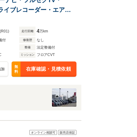
C・ドライブレコーダー・エアコ
4
(R01)
万km
走行距離
備付
なし
修復歴
法定整備付
整備
C
フロアCVT
ミッション
無
在庫確認・見積依頼
追加
料
オンライン相談可
販売店保証