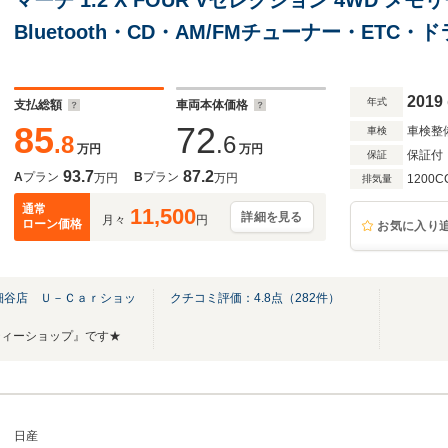
Bluetooth・CD・AM/FMチューナー・ET
ン・エアバッグ・ABS・横滑り防止装置
2019
年式
支払総額
車両本体価格
85
72
車検整
車検
.8
.6
万円
万円
保証付
保証
93.7
87.2
A
プラン
B
プラン
万円
万円
1200C
排気量
通常
11,500
詳細を見る
月々
円
ローン価格
お気に入り
細谷店 Ｕ－Ｃａｒショッ
クチコミ評価：
4.8
点（
282
件）
ティーショップ』です★
日産