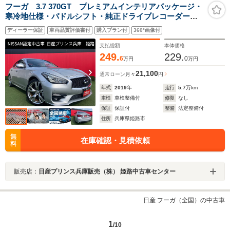
フーガ 3.7 370GT プレミアムインテリアパッケージ・
寒冷地仕様・パドルシフト・純正ドライブレコーダー前
後・本革シート・エアシート
ディーラー保証
車両品質評価書付
購入プラン付
360°画像付
支払総額
本体価格
249.
229.
6
0
万円
万円
21,100
通常ローン
月々
円
年式
2019
年
走行
5.7
万km
車検
車検整備付
修復
なし
保証
保証付
整備
法定整備付
住所
兵庫県姫路市
無
在庫確認・見積依頼
料
販売店：
日産プリンス兵庫販売（株） 姫路中古車センター
日産 フーガ（全国）の中古車
1
/10