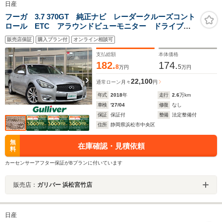
日産
フーガ 3.7 370GT 純正ナビ レーダークルーズコント
ロール ETC アラウンドビューモニター ドライブレ
コーダー パワーシート シートヒーター エアシー
販売店保証
購入プラン付
オンライン相談可
ト 純正アルミホイール コーナーセンサー オットマ
ン プロパイロット
支払総額
本体価格
182.
174.
8
5
万円
万円
22,100
通常ローン
月々
円
年式
2018
年
走行
2.6
万km
車検
'27/04
修復
なし
保証
保証付
整備
法定整備付
住所
静岡県浜松市中央区
無
在庫確認・見積依頼
料
カーセンサーアフター保証がBプランに付いています
販売店：
ガリバー 浜松宮竹店
日産