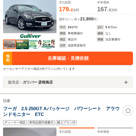
チAW エンジンスターター ETC
支払総額
本体価格
179.
167.
8
6
万円
万円
21,800
通常ローン
月々
円
年式
2017
年
走行
9.5
万km
車検
車検整備付
修復
なし
保証
保証付
整備
法定整備付
住所
滋賀県彦根市
無
在庫確認・見積依頼
料
カーセンサーアフター保証がBプランに付いています
販売店：
ガリバー 彦根南店
日産
フーガ 2.5 250GT Aパッケージ パワーシート アラウ
ンドモニター ETC
ディーラー保証
車両品質評価書付
購入プラン付
支払総額
本体価格