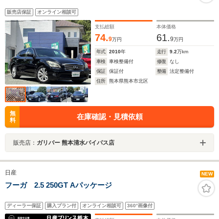
販売店保証
オンライン相談可
支払総額
本体価格
74.
61.
9
9
万円
万円
年式
2010
年
走行
9.2
万km
車検
車検整備付
修復
なし
保証
保証付
整備
法定整備付
住所
熊本県熊本市北区
無
在庫確認・見積依頼
料
販売店：
ガリバー 熊本清水バイパス店
日産
NEW
フーガ 2.5 250GT Aパッケージ
ディーラー保証
購入プラン付
オンライン相談可
360°画像付