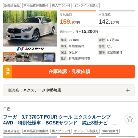
ー クリアランスソナー LEDヘッドライト 禁煙車 1
販売店保証
車両品質評価書付
購入プラン付
オンライン相談可
オーナー カーウイングス対応8型HDDナビ 純正18イン
チアルミホイール
支払総額
本体価格
159.
142.
9
1
万円
万円
15,200
通常ローン
月々
円
年式
2015
年
走行
6.7
万km
車検
車検整備付
修復
なし
保証
保証付
整備
法定整備付
住所
群馬県伊勢崎市
無
在庫確認・見積依頼
料
販売店：
ネクステージ 伊勢崎店
日産
フーガ 3.7 370GT FOUR クール エクスクルーシブ
4WD 特別仕様車 BOSEサウンド 純正8型ナビ
Bluetooth 全方位カメラ パワーシート シートヒータ
販売店保証
車両品質評価書付
購入プラン付
オンライン相談可
360°画像付
ー エアシート 白レザー 追従クルコン 純正19イン