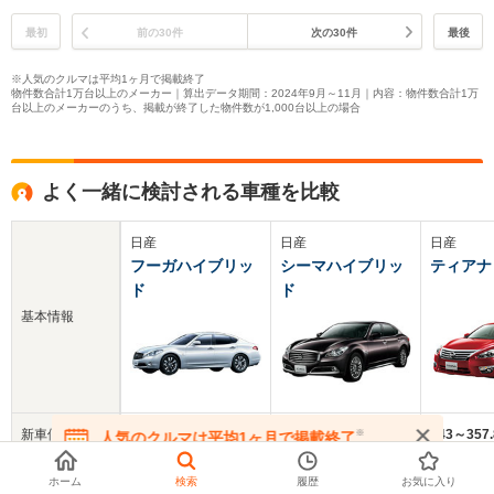
最初
前の30件
次の30件
最後
※人気のクルマは平均1ヶ月で掲載終了
物件数合計1万台以上のメーカー｜算出データ期間：2024年9月～11月｜内容：物件数合計1万
台以上のメーカーのうち、掲載が終了した物件数が1,000台以上の場合
よく一緒に検討される車種を比較
日産
日産
日産
フーガハイブリッ
シーマハイブリッ
ティアナ
ド
ド
基本情報
新車価格
514～709.9万円
735～933.1万円
243～357
※
人気のクルマは平均1ヶ月で掲載終了
在庫が無くなる前にお問い合わせください
中古車
ホーム
検索
履歴
お気に入り
101.4万円
146.6万円
78.7万円