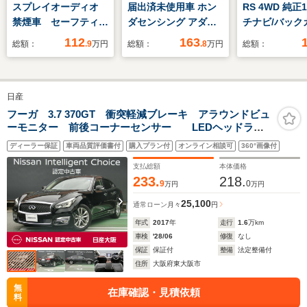
スプレイオーディオ
届出済未使用車 ホン
RS 4WD 純正
禁煙車 セーフティセ
ダセンシング アダプ
チナビ/バック
ンス ETC バックカ
ティブクルーズコント
両側電動スラ
112
163
総額：
.9
万円
総額：
.8
万円
総額：
メラ Bluetooth ス
ロール クリアランス
ア/プッシュス
マートキー オートハ
ソナー 前席シートヒ
シートヒーター
イビーム 車線逸脱警
ーター スペアキー ス
トエアコン/オ
日産
報 クリアランスソナ
テアリングリモコン
イト/衝突被害
ー Carplay
オートライト LEDヘ
ステム/アイド
フーガ 3.7 370GT 衝突軽減ブレーキ アラウンドビュ
ーモニター 前後コーナーセンサー LEDヘッドラン
AndroidAuto
ッドライト レーンキ
ストップ/横滑
プ オートクルーズ機能 電動シート ブラインドスポ
ープアシスト
機能/LEDヘ
ディーラー保証
車両品質評価書付
購入プラン付
オンライン相談可
360°画像付
ットモニター 高周波セキュリティー
ト
支払総額
本体価格
233.
218.
9
0
万円
万円
25,100
通常ローン
月々
円
年式
2017
年
走行
1.6
万km
車検
'28/06
修復
なし
保証
保証付
整備
法定整備付
住所
大阪府東大阪市
無
在庫確認・見積依頼
料