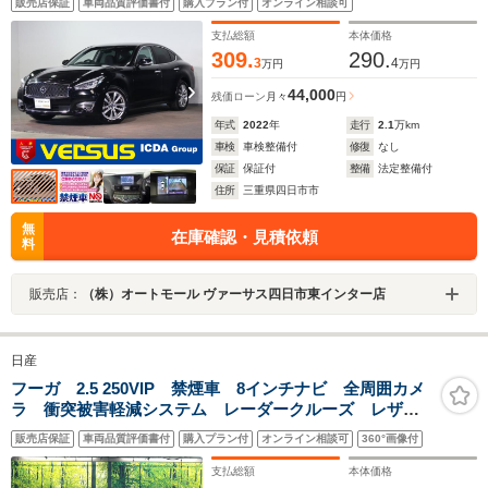
販売店保証
車両品質評価書付
購入プラン付
オンライン相談可
ート/エマージェンシーB/BSM/レンタアップ
支払総額
本体価格
309.
290.
3
4
万円
万円
44,000
残価ローン
月々
円
年式
2022
年
走行
2.1
万km
車検
車検整備付
修復
なし
保証
保証付
整備
法定整備付
住所
三重県四日市市
無
在庫確認・見積依頼
料
販売店：
（株）オートモール ヴァーサス四日市東インター店
日産
フーガ 2.5 250VIP 禁煙車 8インチナビ 全周囲カメ
ラ 衝突被害軽減システム レーダークルーズ レザー
シート 前席シートヒーター ドラレコ コーナーセン
販売店保証
車両品質評価書付
購入プラン付
オンライン相談可
360°画像付
サー LEDヘッド ビルトインETC 純正18インチアル
ミ
支払総額
本体価格