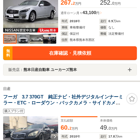
267.
252.
2
0
万円
万円
43,100
通常ローン
月々
円
年式
2018
年
走行
0.9
万km
車検
車検整備付
修復
なし
保証
保証付
整備
法定整備付
住所
熊本県熊本市西区
無
在庫確認・見積依頼
料
販売店：
熊本日産自動車 ユーカーズ熊本
日産
フーガ 3.7 370GT 純正ナビ・社外デジタルインナーミ
ラー・ETC・ローダウン・バックカメラ・サイドカメ
ラ・クルコン・Bluetoothオーディオ・Pスタート・オー
購入プラン付
トエアコン・ステアリングスイッチ・オートライト・フ
ォグランプ
支払総額
本体価格
60.
49.
2
0
万円
万円
年式
2010
年
走行
17.8
万km