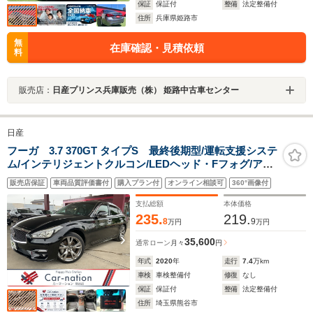
保証
保証付
整備
法定整備付
住所
兵庫県姫路市
無
在庫確認・見積依頼
料
販売店：
日産プリンス兵庫販売（株） 姫路中古車センター
日産
フーガ 3.7 370GT タイプS 最終後期型/運転支援システ
ム/インテリジェントクルコン/LEDヘッド・Fフォグ/アク
ティブAFS/純正20インチAW/スポーツサス/4WAS/Pシー
販売店保証
車両品質評価書付
購入プラン付
オンライン相談可
360°画像付
ト/Pオットマン/アラウンドビュー/HDDカーウイングスナ
ビ/フルセグ/DVD/Bluetooth
支払総額
本体価格
235.
219.
8
9
万円
万円
35,600
通常ローン
月々
円
年式
2020
年
走行
7.4
万km
車検
車検整備付
修復
なし
保証
保証付
整備
法定整備付
住所
埼玉県熊谷市