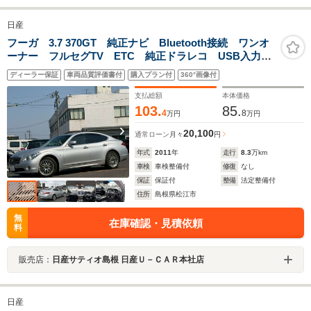
日産
フーガ 3.7 370GT 純正ナビ Bluetooth接続 ワンオ
ーナー フルセグTV ETC 純正ドラレコ USB入力端
子 電動シート バックカメラ DVD再生 横滑り防
ディーラー保証
車両品質評価書付
購入プラン付
360°画像付
止 社外アルミ CD再生 インテリキー
支払総額
本体価格
103.
85.
4
8
万円
万円
20,100
通常ローン
月々
円
年式
2011
年
走行
8.3
万km
車検
車検整備付
修復
なし
保証
保証付
整備
法定整備付
住所
島根県松江市
無
在庫確認・見積依頼
料
販売店：
日産サティオ島根 日産Ｕ－ＣＡＲ本社店
日産