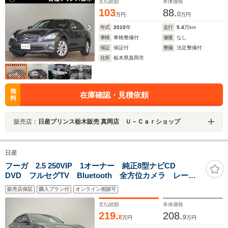
支払総額
本体価格
103
88.
0
万円
万円
年式
2010
年
走行
5.4
万km
車検
車検整備付
修復
なし
保証
保証付
整備
法定整備付
住所
栃木県真岡市
無
在庫確認・見積依頼
料
販売店：
日産プリンス栃木販売 真岡店 Ｕ－Ｃａｒショップ
日産
フーガ 2.5 250VIP 1オーナー 純正8型ナビCD
DVD フルセグTV Bluetooth 全方位カメラ レーダ
ークルーズコントロール 衝突被害軽減システム 車線
販売店保証
購入プラン付
オンライン相談可
逸脱警報 パワーシート ドライブレコーダー ETC
禁煙車
支払総額
本体価格
219.
208.
8
9
万円
万円