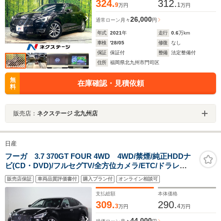
324.
312.
9
1
万円
万円
26,000
通常ローン
月々
円
年式
2021
年
走行
0.6
万km
車検
'28/05
修復
なし
保証
保証付
整備
法定整備付
住所
福岡県北九州市門司区
無
在庫確認・見積依頼
料
販売店：
ネクステージ 北九州店
日産
フーガ 3.7 370GT FOUR 4WD 4WD/禁煙/純正HDDナ
ビ(CD・DVD)/フルセグTV/全方位カメラ/ETC/ドラレ
コ/LEDヘッドライト/パーキングセンサー/ハーフレザーシ
販売店保証
車両品質評価書付
購入プラン付
オンライン相談可
ート/エマージェンシーB/BSM/レンタアップ
支払総額
本体価格
309.
290.
3
4
万円
万円
44,000