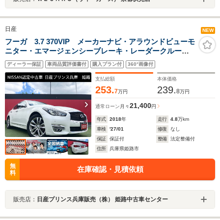
日産
NEW
フーガ 3.7 370VIP メーカーナビ・アラウンドビューモ
ニター・エマージェンシーブレーキ・レーダークルーズ
コントロール・電動サンシェード・社外ドライブレコー
ディーラー保証
車両品質評価書付
購入プラン付
360°画像付
ダー
支払総額
本体価格
253.
239.
7
8
万円
万円
21,400
通常ローン
月々
円
年式
2018
年
走行
4.8
万km
車検
'27/01
修復
なし
保証
保証付
整備
法定整備付
住所
兵庫県姫路市
無
在庫確認・見積依頼
料
販売店：
日産プリンス兵庫販売（株） 姫路中古車センター