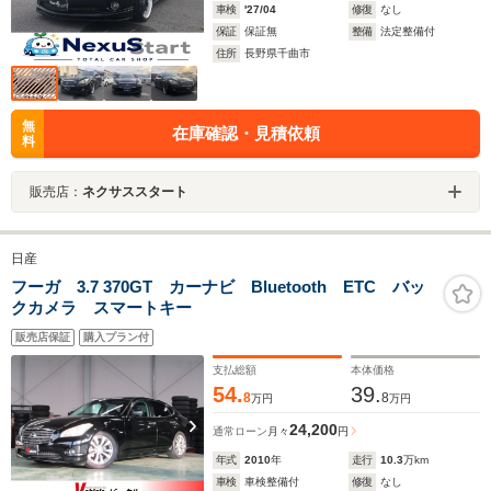
車検
'27/04
修復
なし
保証
保証無
整備
法定整備付
住所
長野県千曲市
無
在庫確認・見積依頼
料
販売店：
ネクサススタート
日産
フーガ 3.7 370GT カーナビ Bluetooth ETC バッ
クカメラ スマートキー
販売店保証
購入プラン付
支払総額
本体価格
54.
39.
8
8
万円
万円
24,200
通常ローン
月々
円
年式
2010
年
走行
10.3
万km
車検
車検整備付
修復
なし