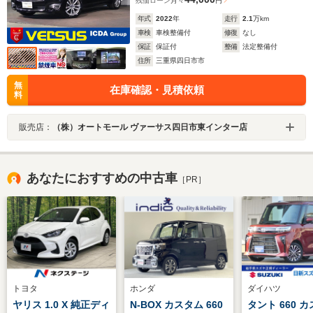
残価ローン
月々
円
年式
2022
年
走行
2.1
万km
車検
車検整備付
修復
なし
保証
保証付
整備
法定整備付
住所
三重県四日市市
無
在庫確認・見積依頼
料
販売店：
（株）オートモール ヴァーサス四日市東インター店
あなたにおすすめの中古車
［PR］
トヨタ
ホンダ
ダイハツ
ヤリス 1.0 X 純正ディ
N-BOX カスタム 660
タント 660 