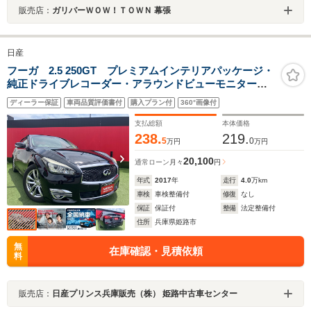
販売店：
ガリバーＷＯＷ！ＴＯＷＮ 幕張
日産
フーガ 2.5 250GT プレミアムインテリアパッケージ・
純正ドライブレコーダー・アラウンドビューモニター・
エマージェンシーブレーキ・前後ソナー
ディーラー保証
車両品質評価書付
購入プラン付
360°画像付
支払総額
本体価格
238.
219.
5
0
万円
万円
20,100
通常ローン
月々
円
年式
2017
年
走行
4.0
万km
車検
車検整備付
修復
なし
保証
保証付
整備
法定整備付
住所
兵庫県姫路市
無
在庫確認・見積依頼
料
販売店：
日産プリンス兵庫販売（株） 姫路中古車センター