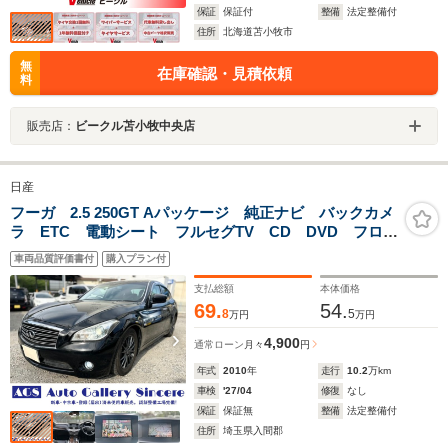
保証
保証付
整備
法定整備付
住所
北海道苫小牧市
無
在庫確認・見積依頼
料
販売店：
ビークル苫小牧中央店
日産
フーガ 2.5 250GT Aパッケージ 純正ナビ バックカメ
ラ ETC 電動シート フルセグTV CD DVD フロン
トフォグ ABS パワステ スマートキー2個 プッシュ
車両品質評価書付
購入プラン付
スタート 純正マット&バイザー エアコン パワーウィ
ンドウ 社外アルミ
支払総額
本体価格
69.
54.
8
5
万円
万円
4,900
通常ローン
月々
円
年式
2010
年
走行
10.2
万km
車検
'27/04
修復
なし
保証
保証無
整備
法定整備付
住所
埼玉県入間郡