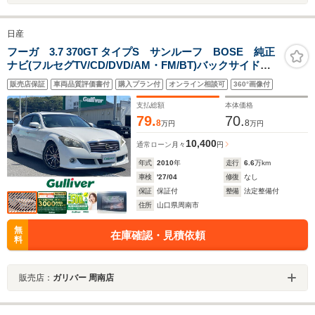
日産
フーガ 3.7 370GT タイプS サンルーフ BOSE 純正
ナビ(フルセグTV/CD/DVD/AM・FM/BT)バックサイドカ
メラ ETC パドルシフト クルコン パワーシート
販売店保証
車両品質評価書付
購入プラン付
オンライン相談可
360°画像付
シートヒーター エアシート キャリパー スペアキ
ー 取説
支払総額
本体価格
79.
70.
8
8
万円
万円
10,400
通常ローン
月々
円
年式
2010
年
走行
6.6
万km
車検
'27/04
修復
なし
保証
保証付
整備
法定整備付
住所
山口県周南市
無
在庫確認・見積依頼
料
販売店：
ガリバー 周南店