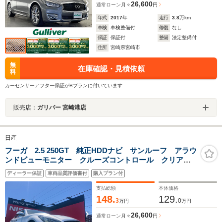
26,600
通常ローン
月々
円
年式
2017
年
走行
3.8
万km
車検
車検整備付
修復
なし
保証
保証付
整備
法定整備付
住所
宮崎県宮崎市
無
在庫確認・見積依頼
料
カーセンサーアフター保証がBプランに付いています
販売店：
ガリバー 宮崎港店
日産
フーガ 2.5 250GT 純正HDDナビ サンルーフ アラウ
ンドビューモニター クルーズコントロール クリアラ
ンスソナー 純正ドライブレコーダー
ディーラー保証
車両品質評価書付
購入プラン付
支払総額
本体価格
148.
129.
3
0
万円
万円
26,600
通常ローン
月々
円