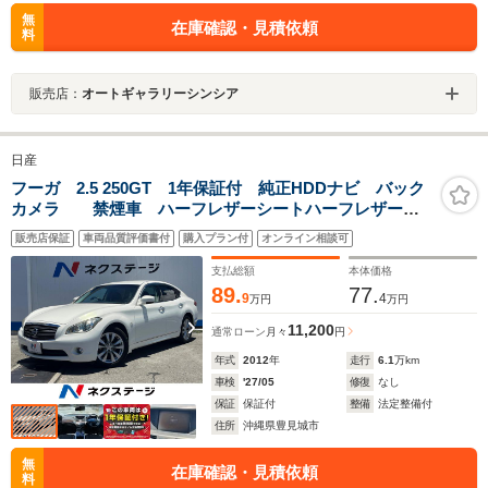
無
在庫確認・見積依頼
料
販売店：
オートギャラリーシンシア
日産
フーガ 2.5 250GT 1年保証付 純正HDDナビ バック
カメラ 禁煙車 ハーフレザーシートハーフレザーシ
ート スマートキーHIDヘッド ビルトインETC クルコ
販売店保証
車両品質評価書付
購入プラン付
オンライン相談可
ン 純正18インチアルミ オートライト デュアルエア
コン
支払総額
本体価格
89.
77.
9
4
万円
万円
11,200
通常ローン
月々
円
年式
2012
年
走行
6.1
万km
車検
'27/05
修復
なし
保証
保証付
整備
法定整備付
住所
沖縄県豊見城市
無
在庫確認・見積依頼
料