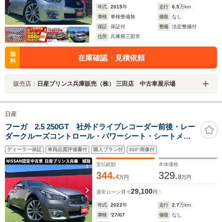
年式
2015
年
走行
6.5
万km
車検
車検整備無
修復
なし
保証
保証付
整備
法定整備付
住所
兵庫県三田市
無
在庫確認・見積依頼
料
販売店：
日産プリンス兵庫販売（株） 三田店 中古車展示場
日産
フーガ 2.5 250GT 社外ドライブレコーダー前後・レー
ダークルーズコントロール・パワーシート・シートメモ
リー
ディーラー保証
車両品質評価書付
購入プラン付
360°画像付
支払総額
本体価格
344.
329.
4
8
万円
万円
29,100
通常ローン
月々
円
年式
2022
年
走行
2.7
万km
車検
'27/07
修復
なし