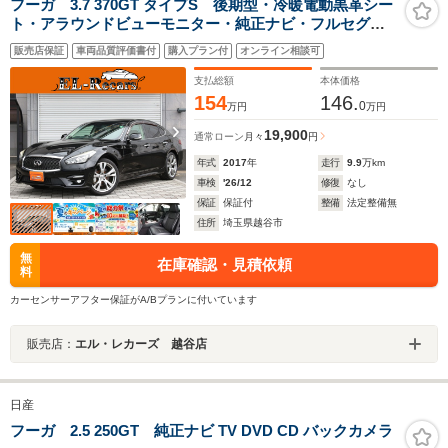
フーガ 3.7 370GT タイプS 後期型・冷暖電動黒革シー
ト・アラウンドビューモニター・純正ナビ・フルセグ・
Bluetooth接続・ETC・追従クルコン・パドルシフト・ス
販売店保証
車両品質評価書付
購入プラン付
オンライン相談可
マートキー・プッシュスタート・LEDヘッドライト・フ
ォグランプ・純正20インチAW
支払総額
本体価格
154
146.
0
万円
万円
19,900
通常ローン
月々
円
年式
2017
年
走行
9.9
万km
車検
'26/12
修復
なし
保証
保証付
整備
法定整備無
住所
埼玉県越谷市
無
在庫確認・見積依頼
料
カーセンサーアフター保証がA/Bプランに付いています
販売店：
エル・レカーズ 越谷店
日産
フーガ 2.5 250GT 純正ナビ TV DVD CD バックカメラ