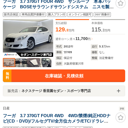
フーガ 3.7 370GT FOUR 4WD サンルーフ 本革パッ
ケージ BOSEサラウンドサウンドシステム ニスモ製マ
フラー 純正ナビ バックカメラ クルーズコントロー
販売店保証
車両品質評価書付
購入プラン付
オンライン相談可
360°画像付
ル シートエアコン メモリー付パワーシート HIDヘッ
ドライト ETC
支払総額
本体価格
129.
115.
9
3
万円
万円
11,700
通常ローン
月々
円
年式
2012
年
走行
5.3
万km
車検
'27/09
修復
なし
保証
保証付
整備
法定整備付
住所
大阪府寝屋川市
無
在庫確認・見積依頼
料
販売店：
ネクステージ 香里園セダン・スポーツ専門店
日産
PR
フーガ 3.7 370GT FOUR 4WD 4WD/禁煙/純正HDDナ
ビ(CD・DVD)/フルセグTV/全方位カメラ/ETC/ドラレ
コ/LEDヘッドライト/パーキングセンサー/ハーフレザーシ