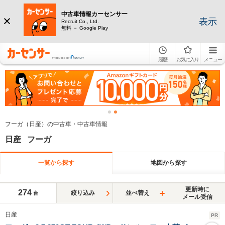
中古車情報カーセンサー
表示
Recruit Co., Ltd.
無料 － Google Play
履歴
お気に入り
メニュー
フーガ（日産）の中古車・中古車情報
日産 フーガ
一覧から探す
地図から探す
更新時に
274
絞り込み
並べ替え
台
メール受信
日産
PR