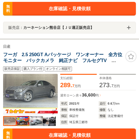
無
在庫確認・見積依頼
料
販売店：
カーネーション熊谷店【ＪＵ適正販売店】
日産
フーガ 2.5 250GT Aパッケージ ワンオーナー 全方位
モニター バックカメラ 純正ナビ フルセグTV
AM/FM クルーズコントロール ドライブレコーダー
販売店保証
購入プラン付
オンライン相談可
ETC搭載車 純正アルミホイール スマートキー
支払総額
本体価格
289.
273.
7
7
万円
万円
36,600
通常ローン
月々
円
年式
2021
年
走行
0.6
万km
車検
車検整備無
修復
なし
保証
保証付
整備
法定整備付
住所
埼玉県三郷市
無
在庫確認・見積依頼
料