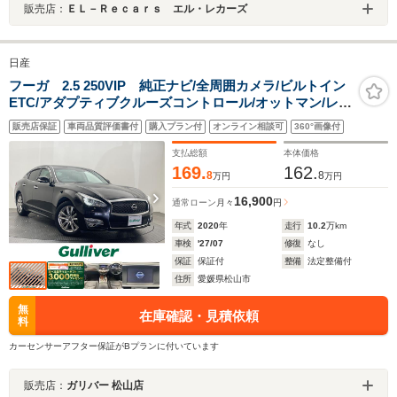
販売店：
ＥＬ－Ｒｅｃａｒｓ エル・レカーズ
日産
フーガ 2.5 250VIP 純正ナビ/全周囲カメラ/ビルトイン
ETC/アダプティブクルーズコントロール/オットマン/レザ
ーシート/シートヒーター/シートベンチレーション/LEDヘ
販売店保証
車両品質評価書付
購入プラン付
オンライン相談可
360°画像付
ッドライト/オートライト/純正フロアマット/禁煙車
支払総額
本体価格
169.
162.
8
8
万円
万円
16,900
通常ローン
月々
円
年式
2020
年
走行
10.2
万km
車検
'27/07
修復
なし
保証
保証付
整備
法定整備付
住所
愛媛県松山市
無
在庫確認・見積依頼
料
カーセンサーアフター保証がBプランに付いています
販売店：
ガリバー 松山店