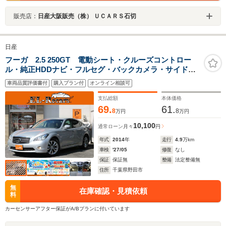
販売店：
日産大阪販売（株） ＵＣＡＲＳ石切
日産
フーガ 2.5 250GT 電動シート・クルーズコントロー
ル・純正HDDナビ・フルセグ・バックカメラ・サイドカ
メラ・ドライブレコーダー・ETC・スマートキー・プッ
車両品質評価書付
購入プラン付
オンライン相談可
シュスタート・HIDヘッドライト・フォグ・本革巻きステ
アリング
支払総額
本体価格
69.
61.
8
8
万円
万円
10,100
通常ローン
月々
円
年式
2014
年
走行
4.9
万km
車検
'27/05
修復
なし
保証
保証無
整備
法定整備無
住所
千葉県野田市
無
在庫確認・見積依頼
料
カーセンサーアフター保証がA/Bプランに付いています