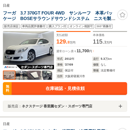
日産
フーガ 3.7 370GT FOUR 4WD サンルーフ 本革パッ
ケージ BOSEサラウンドサウンドシステム ニスモ製マ
フラー 純正ナビ バックカメラ クルーズコントロー
販売店保証
車両品質評価書付
購入プラン付
オンライン相談可
360°画像付
ル シートエアコン メモリー付パワーシート HIDヘッ
ドライト ETC
支払総額
本体価格
129.
115.
9
3
万円
万円
11,700
通常ローン
月々
円
年式
2012
年
走行
5.3
万km
車検
'27/09
修復
なし
保証
保証付
整備
法定整備付
住所
大阪府寝屋川市
無
在庫確認・見積依頼
料
販売店：
ネクステージ 香里園セダン・スポーツ専門店
日産