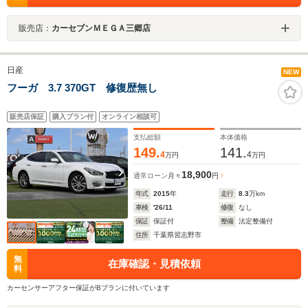
販売店：
カーセブンＭＥＧＡ三郷店
日産
NEW
フーガ 3.7 370GT 修復歴無し
販売店保証
購入プラン付
オンライン相談可
支払総額
本体価格
149.
141.
4
4
万円
万円
18,900
通常ローン
月々
円
年式
2015
年
走行
8.3
万km
車検
'26/11
修復
なし
保証
保証付
整備
法定整備付
住所
千葉県習志野市
無
在庫確認・見積依頼
料
カーセンサーアフター保証がBプランに付いています