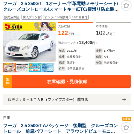
フーガ 2.5 250GT 1オーナー/半革電動メモリーシート/
クルーズコントロール/スマートキー/ETC/横滑り防止装
置/純正ナビ/Bluetooth/サイド・バックカメラ/地デジ/HID
販売店保証
購入プラン付
オンライン相談可
360°画像付
オートライト/純正AW
支払総額
本体価格
122
102.
8
万円
万円
13,400
通常ローン
月々
円
年式
2011
年
走行
1.7
万km
車検
車検整備付
修復
なし
保証
保証付
整備
法定整備付
住所
埼玉県越谷市
無
在庫確認・見積依頼
料
販売店：
５－ＳＴＡＲ（ファイブスター） 越谷店
日産
NEW
フーガ 2.5 250GT Aパッケージ 後期型 クルーズコン
トロール 前席パワーシート アラウンドビューモニタ