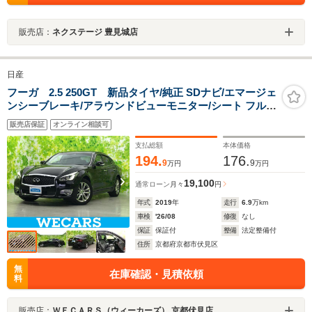
販売店：
ネクステージ 豊見城店
日産
フーガ 2.5 250GT 新品タイヤ/純正 SDナビ/エマージェ
ンシーブレーキ/アラウンドビューモニター/シート フルレ
ザー/ヘッドランプ LED/ETC/EBD付ABS/横滑り防止装置/
販売店保証
オンライン相談可
フルセグTV/DVD
支払総額
本体価格
194.
176.
9
9
万円
万円
19,100
通常ローン
月々
円
年式
2019
年
走行
6.9
万km
車検
'26/08
修復
なし
保証
保証付
整備
法定整備付
住所
京都府京都市伏見区
無
在庫確認・見積依頼
料
販売店：
ＷＥＣＡＲＳ（ウィーカーズ） 京都伏見店