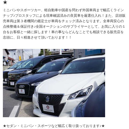
★
ミニバンやスポーツカー、軽自動車や国産を問わず外国車両まで幅広くライン
ナップ♪プロスタッフによる現車確認済みの良質車を厳選仕入れ！また、店頭販
売車両は第３者機関の鑑定士が車両をチェック済みとなります。全車両安心の
点検整備＆保証付き♪全国オークションのサプライヤーとして、お気に入りの１
台をお客様と一緒に探します！車の事ならどんなことでも相談できる販売店を
念頭に、日々精進させて頂いております！！
★セダン・ミニバン・スポーツなど幅広く取り扱っております♪★