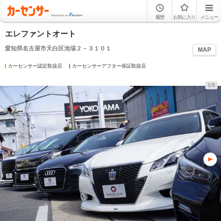
履歴
お気に入り
メニュー
エレファントオート
愛知県名古屋市天白区池場２－３１０１
MAP
カーセンサー認定取扱店
カーセンサーアフター保証取扱店
1/5