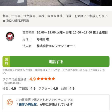
新車、中古車、注文販売、車検、鈑金＆修理、保険 お気軽にご相談ください
★(2024/05/12更新)
営業時間
10:00～19:00 火曜～日曜 10:00～17:00 第１金曜日
定休日
毎週月曜
法人名
株式会社エレファントオート
無
電話する
料
※車の購入に関するご相談・確認専用ダイヤルです。その他のお問い合わせはご遠慮くださ
い。
4.9
クチコミ総合評価：
（投稿数496件）
4.9
4.9
4.9
4.9
接客 :
雰囲気 :
アフター :
品質 :
この販売店で購入された方のクチコミでは
「
接客の満足度
」が特に評価されています