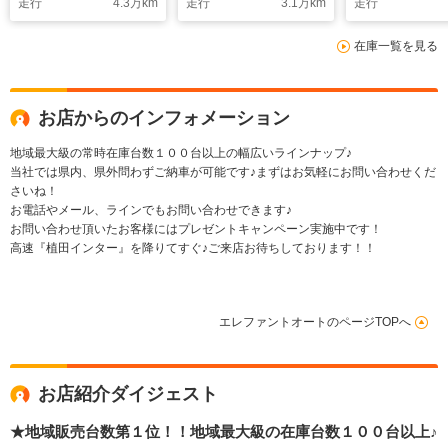
走行
4.3
万km
走行
3.1
万km
走行
ティサポート・ドラレ
14インチホイール・
ー・純正ドラ
コ・ETC・純正アルミ
エアバッグ・CD/DVD
デジ・ETC・
在庫一覧を見る
ホイール・オートエア
再生・電格ミラー・チ
ーター・スマ
コン・プッシュスター
ップアップシート・7
スト・フロア
ト
スピードモード
14インチアル
ール・オート
お店からのインフォメーション
地域最大級の常時在庫台数１００台以上の幅広いラインナップ♪
当社では県内、県外問わずご納車が可能です♪まずはお気軽にお問い合わせくだ
さいね！
お電話やメール、ラインでもお問い合わせできます♪
お問い合わせ頂いたお客様にはプレゼントキャンペーン実施中です！
高速『植田インター』を降りてすぐ♪ご来店お待ちしております！！
エレファントオートのページTOPへ
お店紹介ダイジェスト
★地域販売台数第１位！！地域最大級の在庫台数１００台以上♪