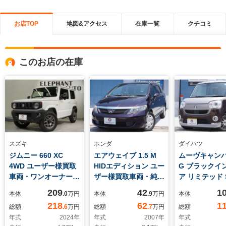
お店TOP
地図&アクセス
在庫一覧
クチコミ
このお店の在庫
スズキ
ホンダ
ダイハツ
ジムニー 660 XC
エアウェイブ 1.5 M
ムーヴキャンバス
4WD ユーザー様買取
HIDエディション ユー
G ブラックイ
車両・ワンオーナー・
ザー様買取車両・純正
ア リミテッド S
純正ナビ・バックカメ
ナビ・バックカメラ・
ユーザー様買
209
42
1
本体
.0
万円
本体
.9
万円
本体
ラ・地デジ・
ワンセグ・オートエア
純正ナビ・バ
218
62
1
総額
.6
万円
総額
.7
万円
総額
Bluetooth・シートヒ
コン・パドルシフト・
ラ・両側パワ
年式
2024
年
年式
2007
年
年式
ーター・スズキセーフ
フロアマット・純正
ド・パノラマ