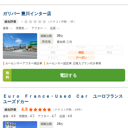
ガリバー 豊川インター店
-
（クチコミ件数：
-
件）
総合評価
-
-
-
-
接客：
雰囲気：
アフター：
品質：
29
掲載台数
台
所在地
愛知県 三河
スタッフ
アフター
フェア
買取
保証
整備
クチコミ
クーポン
カーセンサーアフター保証車
カーセンサー認定車
購入プラン付き車両
無
電話する
料
Ｅｕｒｏ Ｆｒａｎｃｅ・Ｕｓｅｄ Ｃａｒ ユーロフランス
ユーズドカー
4.8
（クチコミ件数：
19
件）
総合評価
4.8
4.5
4.7
4.8
接客：
雰囲気：
アフター：
品質：
24
掲載台数
台