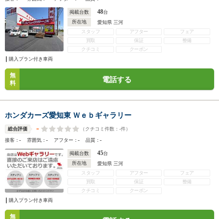
48
掲載台数
台
所在地
愛知県 三河
スタッフ
アフター
フェア
買取
保証
整備
クチコミ
クーポン
購入プラン付き車両
無
電話する
料
ホンダカーズ愛知東 Ｗｅｂギャラリー
-
（クチコミ件数：
-
件）
総合評価
-
-
-
-
接客：
雰囲気：
アフター：
品質：
45
掲載台数
台
所在地
愛知県 三河
スタッフ
アフター
フェア
買取
保証
整備
クチコミ
クーポン
購入プラン付き車両
無