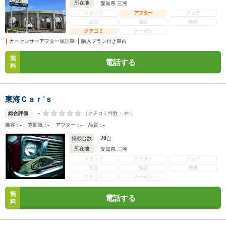
所在地
愛知県 三河
スタッフ
アフター
フェア
買取
保証
整備
クチコミ
クーポン
カーセンサーアフター保証車
購入プラン付き車両
無
電話する
料
東海Ｃａｒ’ｓ
-
（クチコミ件数：
-
件）
総合評価
-
-
-
-
接客：
雰囲気：
アフター：
品質：
20
掲載台数
台
所在地
愛知県 三河
スタッフ
アフター
フェア
買取
保証
整備
クチコミ
クーポン
無
電話する
料