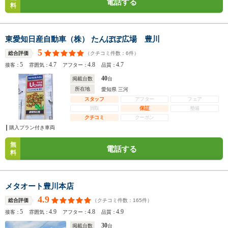
電話する
料
東愛知日産自動車（株） たんぽぽ広場 豊川
5
（クチコミ件数：
6
件）
総合評価
5
4.7
4.8
4.7
接客：
雰囲気：
アフター：
品質：
40
掲載台数
台
所在地
愛知県 三河
スタッフ
アフター
フェア
買取
保証
整備
クチコミ
クーポン
購入プラン付き車両
無
電話する
料
メタオート豊川本店
4.9
（クチコミ件数：
165
件）
総合評価
5
4.9
4.8
4.9
接客：
雰囲気：
アフター：
品質：
30
掲載台数
台