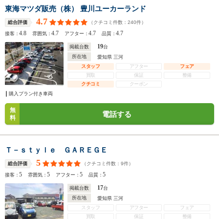
東海マツダ販売（株） 豊川ユーカーランド
4.7
（クチコミ件数：
240
件）
総合評価
4.8
4.7
4.7
4.7
接客：
雰囲気：
アフター：
品質：
19
掲載台数
台
所在地
愛知県 三河
スタッフ
アフター
フェア
買取
保証
整備
クチコミ
クーポン
購入プラン付き車両
無
電話する
料
Ｔ－ｓｔｙｌｅ ＧＡＲＥＧＥ
5
（クチコミ件数：
9
件）
総合評価
5
5
5
5
接客：
雰囲気：
アフター：
品質：
17
掲載台数
台
所在地
愛知県 三河
スタッフ
アフター
フェア
買取
保証
整備