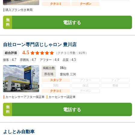
クチコミ
クーポン
購入プラン付き車両
無
電話する
料
自社ローン専門店じしゃロン 豊川店
4.5
（クチコミ件数：
91
件）
総合評価
4.7
4.7
4.4
4.5
接客：
雰囲気：
アフター：
品質：
16
掲載台数
台
所在地
愛知県 三河
スタッフ
アフター
フェア
買取
保証
整備
クチコミ
クーポン
カーセンサーアフター保証車
カーセンサー認定車
無
電話する
料
よしとみ自動車