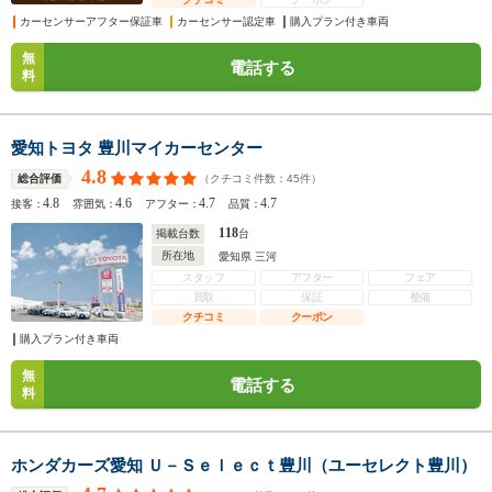
カーセンサーアフター保証車
カーセンサー認定車
購入プラン付き車両
無
電話する
料
愛知トヨタ 豊川マイカーセンター
4.8
（クチコミ件数：
45
件）
総合評価
4.8
4.6
4.7
4.7
接客：
雰囲気：
アフター：
品質：
118
掲載台数
台
所在地
愛知県 三河
スタッフ
アフター
フェア
買取
保証
整備
クチコミ
クーポン
購入プラン付き車両
無
電話する
料
ホンダカーズ愛知 Ｕ－Ｓｅｌｅｃｔ豊川（ユーセレクト豊川）