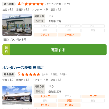
4.9
（クチコミ件数：
15
件）
総合評価
4.9
4.9
4.9
4.9
接客：
雰囲気：
アフター：
品質：
15
掲載台数
台
所在地
愛知県 三河
スタッフ
アフター
フェア
買取
保証
整備
クチコミ
クーポン
購入プラン付き車両
無
電話する
料
ホンダカーズ愛知 豊川店
5
（クチコミ件数：
26
件）
総合評価
4.9
4.8
4.9
4.8
接客：
雰囲気：
アフター：
品質：
14
掲載台数
台
所在地
愛知県 三河
スタッフ
アフター
フェア
買取
保証
整備
クチコミ
クーポン