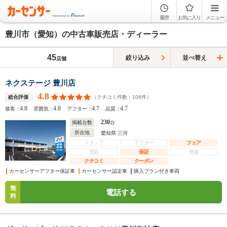
履歴
お気に入り
メニュー
豊川市（愛知）の中古車販売店・ディーラー
45
絞り込み
並べ替え
店舗
ネクステージ 豊川店
4.8
（クチコミ件数：
106
件）
総合評価
4.8
4.8
4.7
4.7
接客：
雰囲気：
アフター：
品質：
230
掲載台数
台
所在地
愛知県 三河
スタッフ
アフター
フェア
買取
保証
整備
クチコミ
クーポン
カーセンサーアフター保証車
カーセンサー認定車
購入プラン付き車両
無
電話する
料