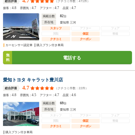
4.7
（クチコミ件数：
471
件）
総合評価
4.8
4.7
4.7
4.7
接客：
雰囲気：
アフター：
品質：
82
掲載台数
台
所在地
愛知県 三河
スタッフ
アフター
フェア
買取
保証
整備
クチコミ
クーポン
カーセンサー認定車
購入プラン付き車両
無
電話する
料
愛知トヨタ キャラット豊川店
4.7
（クチコミ件数：
22
件）
総合評価
4.8
4.5
4.7
4.6
接客：
雰囲気：
アフター：
品質：
69
掲載台数
台
所在地
愛知県 三河
スタッフ
アフター
フェア
買取
保証
整備
クチコミ
クーポン
購入プラン付き車両