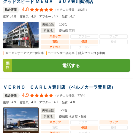
グッドスピード ＭＥＧＡ ＳＵＶ豊川御油店
4.8
（クチコミ件数：
152
件）
総合評価
4.8
4.8
4.7
4.7
接客：
雰囲気：
アフター：
品質：
158
掲載台数
台
所在地
愛知県 三河
スタッフ
アフター
フェア
買取
保証
整備
クチコミ
クーポン
カーセンサーアフター保証車
カーセンサー認定車
購入プラン付き車両
無
電話する
料
ＶＥＲＮＯ ＣＡＲＬＡ豊川店 （ベルノカーラ豊川店）
4.9
（クチコミ件数：
77
件）
総合評価
4.9
4.9
4.7
4.8
接客：
雰囲気：
アフター：
品質：
129
掲載台数
台
所在地
愛知県 名古屋・知多
スタッフ
アフター
フェア
買取
保証
整備
クチコミ
クーポン