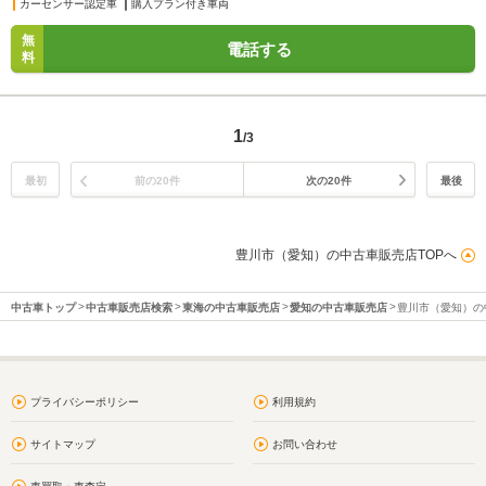
カーセンサー認定車
購入プラン付き車両
無
電話する
料
1
/3
最初
前の20件
次の20件
最後
豊川市（愛知）の中古車販売店TOPへ
中古車トップ
中古車販売店検索
東海の中古車販売店
愛知の中古車販売店
豊川市（愛知）の
プライバシーポリシー
利用規約
サイトマップ
お問い合わせ