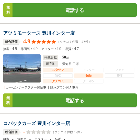
無
電話する
料
アツミモータース 豊川インター店
4.9
（クチコミ件数：
27
件）
総合評価
4.9
4.9
4.9
4.7
接客：
雰囲気：
アフター：
品質：
58
掲載台数
台
所在地
愛知県 三河
スタッフ
アフター
フェア
買取
保証
整備
クチコミ
クーポン
カーセンサーアフター保証車
購入プラン付き車両
無
電話する
料
コバックカーズ 豊川インター店
-
（クチコミ件数：
-
件）
総合評価
-
-
-
-
接客：
雰囲気：
アフター：
品質：