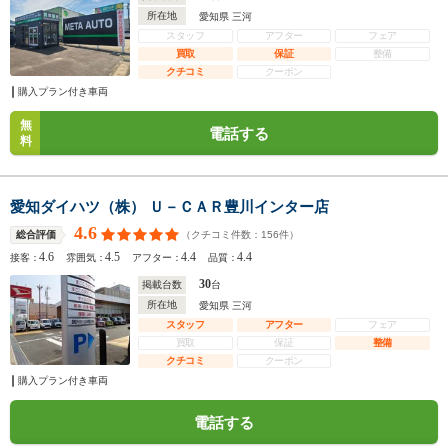
所在地
愛知県 三河
スタッフ
アフター
フェア
買取
保証
整備
クチコミ
クーポン
購入プラン付き車両
無
電話する
料
愛知ダイハツ（株） Ｕ－ＣＡＲ豊川インター店
4.6
（クチコミ件数：
156
件）
総合評価
4.6
4.5
4.4
4.4
接客：
雰囲気：
アフター：
品質：
30
掲載台数
台
所在地
愛知県 三河
スタッフ
アフター
フェア
買取
保証
整備
クチコミ
クーポン
購入プラン付き車両
電話する