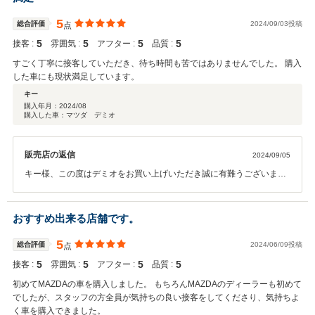
だまだ分からない点は出てくると思います。そんな時はお気軽にお問
合せ下さい。店舗スタッフ一同でアフターサービスに努めさせて頂き
5
総合評価
2024/09/03投稿
点
ますので今後も当店のご利用をよろしくお願い申し上げます。東海マ
5
5
5
5
接客 :
雰囲気 :
アフター :
品質 :
ツダ販売株式会社 豊川店 スタッフ一同
すごく丁寧に接客していただき、待ち時間も苦ではありませんでした。 購入
した車にも現状満足しています。
キー
購入年月：
2024/08
購入した車：マツダ デミオ
販売店の返信
2024/09/05
キー様、この度はデミオをお買い上げいただき誠に有難うございまし
た。ご満足いただけて何よりでございます。初めてのお車との事でし
たが、今後もご不明な点等ございましたらお気軽にお問合せ下さい。
今後のキー様のカーライフを店舗スタッフ全員でサポート致します。
おすすめ出来る店舗です。
当店ご利用を是非よろしくお願い申し上げます。東海マツダ販売株式
会社 豊川店 スタッフ一同
5
総合評価
2024/06/09投稿
点
5
5
5
5
接客 :
雰囲気 :
アフター :
品質 :
初めてMAZDAの車を購入しました。 もちろんMAZDAのディーラーも初めて
でしたが、スタッフの方全員が気持ちの良い接客をしてくださり、気持ちよ
く車を購入できました。