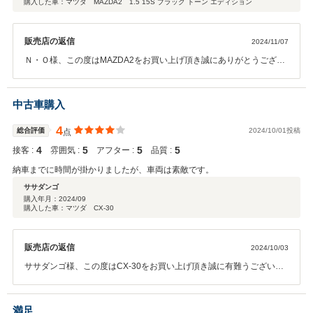
購入した車：マツダ MAZDA2 1.5 15S ブラック トーン エディション
販売店の返信
2024/11/07
Ｎ・Ｏ様、この度はMAZDA2をお買い上げ頂き誠にありがとうござい
ました。また、高い評価も頂き重ねて感謝申し上げます！ Ｎ・Ｏ様は
ご自身で当社の他店舗在庫を見つけて頂き、すぐにご連絡頂いた事で
ご希望のお車を手に入れることができたと思います。アフターサービ
中古車購入
スも当店にお任せください。店舗スタッフ全員で対応してまいります
ので、今後とも宜しくお願い致します。東海マツダ販売株式会社 豊
4
総合評価
2024/10/01投稿
点
川店 スタッフ一同
4
5
5
5
接客 :
雰囲気 :
アフター :
品質 :
納車までに時間が掛かりましたが、車両は素敵です。
ササダンゴ
購入年月：
2024/09
購入した車：マツダ CX-30
販売店の返信
2024/10/03
ササダンゴ様、この度はCX-30をお買い上げ頂き誠に有難うございま
す。またクチコミへの高評価、重ねて感謝申し上げます。納車までお
時間を頂きまして申し訳ございませんでした。今度のCX-30は新しい
機能か多く装備されてます。納車時にご説明をさせて頂きましたがま
満足