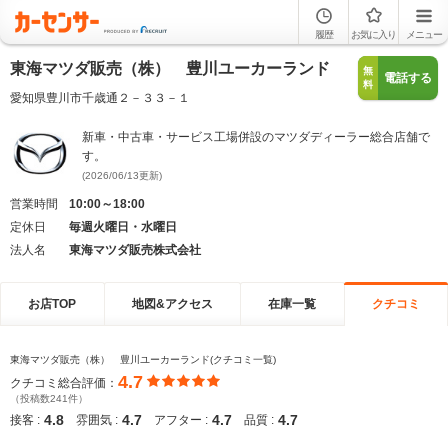
履歴
お気に入り
メニュー
東海マツダ販売（株） 豊川ユーカーランド
無
電話する
料
愛知県豊川市千歳通２－３３－１
新車・中古車・サービス工場併設のマツダディーラー総合店舗で
す。
(2026/06/13更新)
営業時間
10:00～18:00
定休日
毎週火曜日・水曜日
法人名
東海マツダ販売株式会社
お店TOP
地図&アクセス
在庫一覧
クチコミ
東海マツダ販売（株） 豊川ユーカーランド(クチコミ一覧)
4.7
クチコミ総合評価：
（投稿数241件）
4.8
4.7
4.7
4.7
接客 :
雰囲気 :
アフター :
品質 :