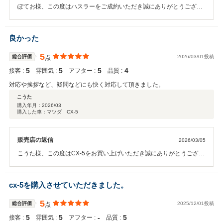
ぽてお様、この度はハスラーをご成約いただき誠にありがとうござい
ました。また、この様な高評価をいただき重ねて感謝申し上げます。
少し遠方からのご来店でしたがスムーズに納車できる様に店舗スタッ
フ全員で努めてまいります。今後もよろしくお願いいたします。東海
良かった
マツダ販売株式会社 豊川店 スタッフ一同
5
総合評価
2026/03/01投稿
点
5
5
5
4
接客 :
雰囲気 :
アフター :
品質 :
対応や挨拶など、疑問などにも快く対応して頂きました。
こうた
購入年月：
2026/03
購入した車：マツダ CX-5
販売店の返信
2026/03/05
こうた様、この度はCX-5をお買い上げいただき誠にありがとうござい
ました。いつも遠方からご来店いただき重ねて感謝申し上げます。今
後もこうた様にご利用いただける様、店舗スタッフ全員で元気にご対
応してまいります。長いお付き合いをお願いいたします。東海マツ
cx-5を購入させていただきました。
ダ 豊川店 スタッフ一同
5
総合評価
2025/12/01投稿
点
5
5
‐
5
接客 :
雰囲気 :
アフター :
品質 :