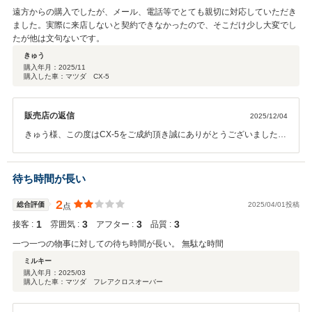
遠方からの購入でしたが、メール、電話等でとても親切に対応していただき
ました。実際に来店しないと契約できなかったので、そこだけ少し大変でし
たが他は文句ないです。
きゅう
購入年月：
2025/11
購入した車：マツダ CX-5
販売店の返信
2025/12/04
きゅう様、この度はCX-5をご成約頂き誠にありがとうございました。
また、遠方からご来店頂きまして重ねて感謝申し上げます。遠方のお
客様にはご来店のご負担をお掛けしてしまい申し訳ございませんが当
店では現車確認いただく事を是としておりますので何卒ご理解頂きま
待ち時間が長い
すようお願い申し上げます。納車まで少し日数を頂きますが引き続き
よろしくお願いいたします。 東海マツダ 豊川店 スタッフ一同
2
総合評価
2025/04/01投稿
点
1
3
3
3
接客 :
雰囲気 :
アフター :
品質 :
一つ一つの物事に対しての待ち時間が長い。 無駄な時間
ミルキー
購入年月：
2025/03
購入した車：マツダ フレアクロスオーバー