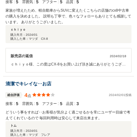
5
5
5
5
接客 :
雰囲気 :
アフター :
品質 :
家族が増えたため、軽自動車からSUVに変えたくこちらの店舗のcx8中古車
の購入を決めました。 説明も丁寧で、色々なフォローもありとても感謝して
います。 ありがとうございました。
ｃｈｉｙｏ
購入年月：
2024/01
購入した車：マツダ CX-8
販売店の返信
2024/02/18
ｃｈｉｙｏ様、この度はCX-8をお買い上げ頂き誠にありがとうござい
ました。また、この様な高い評価を頂き重ねて感謝申し上げます。ご
満足頂けた様で何よりでございます。少し遠方になりますので当店ご
利用は難しいかもしれませんが、お車についてわからない事等ござい
清潔でキレイな‥お店
ましたら気軽にお問合せ下さい。店舗スタッフ全員で対応してまいり
ますので、よろしくお願い致します。東海マツダ販売株式会社 豊川
4
総合評価
2024/02/01投稿
点
店 スタッフ一同
5
5
5
3
接客 :
雰囲気 :
アフター :
品質 :
どういう事をすれば‥お客様が気分よく過ごせるかを常にユーザー目線で考
えてくれているので 毎回利用時は安心して来店出来ます。
トム
購入年月：
2024/01
購入した車：マツダ フレア