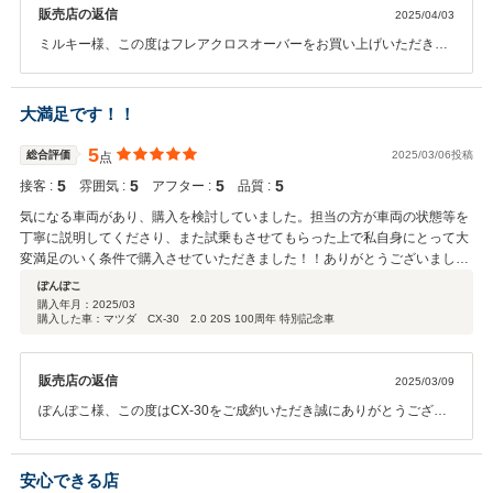
販売店の返信
2025/04/03
ミルキー様、この度はフレアクロスオーバーをお買い上げいただき誠
にありがとうございました。また、ご満足いただけなかった点をご指
摘いただき、重ねて感謝申し上げます。待ち時間が長く無駄な時間と
感じられた事は申し訳ございませんでした。店舗スタッフ全員で改善
大満足です！！
するよう努めてまいります。今後も当店のご利用よろしくお願いいた
します。東海マツダ販売株式会社 豊川店 スタッフ一同
5
総合評価
2025/03/06投稿
点
5
5
5
5
接客 :
雰囲気 :
アフター :
品質 :
気になる車両があり、購入を検討していました。担当の方が車両の状態等を
丁寧に説明してくださり、また試乗もさせてもらった上で私自身にとって大
変満足のいく条件で購入させていただきました！！ありがとうございまし
た！
ぽんぽこ
購入年月：
2025/03
購入した車：マツダ CX-30 2.0 20S 100周年 特別記念車
販売店の返信
2025/03/09
ぽんぽこ様、この度はCX-30をご成約いただき誠にありがとうござい
ます。遠方からのご来店でしたがご満足いただけた様で何よりでござ
います。CX-30はぽんぽこ様のカーライフを充実させてくれる車だと
思いますので納車まで楽しみにしていてください。今後ともよろしく
安心できる店