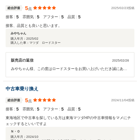
お願い申し上げます。東海マツダ販売株式会社 豊川店 スタッフ一
同
5
総合評価
2025/02/23投稿
点
5
5
5
5
接客 :
雰囲気 :
アフター :
品質 :
接客、品質とも良いと思います。
みやちゃん
購入年月：
2025/02
購入した車：マツダ ロードスター
販売店の返信
2025/02/26
みやちゃん様、この度はロードスターをお買い上げいただき誠にあり
がとうございます。また、この様な高評価を頂き重ねて感謝申し上げ
ます。今後のアフターメンテナンスもお任せいただけるよう店舗スタ
ッフ一同でみやちゃん様のカーライフをサポート致します。末永いお
中古車乗り換え
付き合いをどうぞ宜しくお願い申し上げます。 東海マツダ販売株式
会社 豊川店 スタッフ一同
5
総合評価
2024/11/04投稿
点
5
5
5
5
接客 :
雰囲気 :
アフター :
品質 :
東海地区で中古車を探している方は東海マツダHPの中古車情報をマメにチ
ェックするといいですよ
Ｎ・Ｏ
購入年月：
2024/10