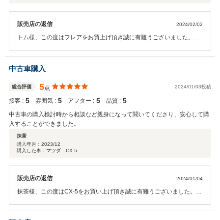
販売店の返信
2024/02/02
トム様、この度はフレアをお買上げ頂き誠に有難うございました。ま
た、いつも当店をご利用頂き重ねて感謝申し上げます。今後もトム様
とは長いお付き合いを頂ければ幸いでございます。店舗スタッフ全員
で対応して参りますので、よろしくお願い致します。東海マツダ販売
中古車購入
株式会社 豊川店 スタッフ一同
5
総合評価
2024/01/03投稿
点
5
5
5
5
接客 :
雰囲気 :
アフター :
品質 :
中古車の購入検討時から相談など親身になって聞いてくださり、安心して購
入することができました。
抹茶
購入年月：
2023/12
購入した車：マツダ CX-5
販売店の返信
2024/01/04
抹茶様、この度はCX-5をお買い上げ頂き誠に有難うございました。ま
たこの様な高い評価をいただき新年からの励みになります。重ねて感
謝申し上げます。今後も店舗スタッフ全員で対応致してまいりますの
で当店との永いお付き合いを是非よろしくお願いします。 東海マツ