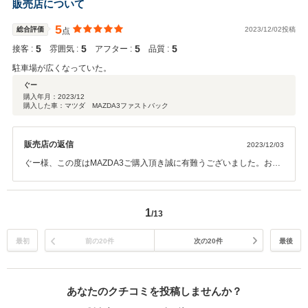
販売店について
ダ販売株式会社 豊川店 スタッフ一同
5
総合評価
2023/12/02投稿
点
5
5
5
5
接客 :
雰囲気 :
アフター :
品質 :
駐車場が広くなっていた。
ぐー
購入年月：
2023/12
購入した車：マツダ MAZDA3ファストバック
販売店の返信
2023/12/03
ぐー様、この度はMAZDA3ご購入頂き誠に有難うございました。お客
様駐車場につきましては改装してかなり広くなりましたので以前より
快適にご利用できるようになったと思います。高い評価を頂きました
ので店舗スタッフの励みになります。重ねて感謝申し上げます。今後
1
/13
もご満足頂ける様、店舗スタッフ全員でアフターサービスに尽力しま
すのでご利用お願い致します。 東海マツダ販売株式会社 豊川店
スタッフ一同
最初
前の20件
次の20件
最後
あなたのクチコミを投稿しませんか？