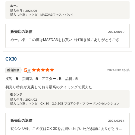
ぬー。
購入年月：
2024/06
購入した車：マツダ MAZDA3ファストバック
販売店の返信
2024/06/10
ぬー。様、この度はMAZDA3をお買い上げ頂き誠にありがとうござい
ました。またこの様な高い評価を頂き重ねて感謝申し上げます。遠方
にお住まいですので当店へアフターサービスご利用は難しいかと思い
ますが、ご不明な点などございましたら何でもお問合わせください。
CX30
今後もマツダを宜しくお願い致します。東海マツダ販売株式会社 豊
川店 スタッフ一同
5
総合評価
2024/03/14投稿
点
5
5
5
5
接客 :
雰囲気 :
アフター :
品質 :
初売り特典が充実しており最高のタイミングで買えた
碇シンジ
購入年月：
2024/02
購入した車：マツダ CX-30 2.0 20S プロアクティブ ツーリングセレクション
販売店の返信
2024/03/14
碇シンジ様、この度はCX-30をお買い上げいただき誠にありがとうご
ざいました。今回、初売りのご成約でお得にご購入いただけました。