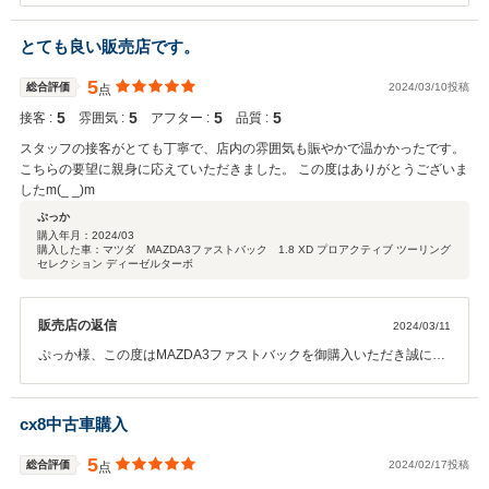
イベント時は特典もありご検討の良い機会ですので今後もご案内させ
ていただきます。ＷＥＢ情報などもご覧になっていただければ幸いで
とても良い販売店です。
す。納車後もご満足いただけている様で何よりでございます。今後と
も変わらずお付き合いをよろしくお願い致します。東海マツダ販売株
5
総合評価
2024/03/10投稿
点
式会社 豊川店 スタッフ一同
5
5
5
5
接客 :
雰囲気 :
アフター :
品質 :
スタッフの接客がとても丁寧で、店内の雰囲気も賑やかで温かかったです。
こちらの要望に親身に応えていただきました。 この度はありがとうございま
したm(_ _)m
ぷっか
購入年月：
2024/03
購入した車：マツダ MAZDA3ファストバック 1.8 XD プロアクティブ ツーリング
セレクション ディーゼルターボ
販売店の返信
2024/03/11
ぷっか様、この度はMAZDA3ファストバックを御購入いただき誠にあ
りがとうございました。ぷっか様には本当にMAZDA3を気に入って選
んで頂けた事、とてもうれしく思っています。今後のアフターサービ
スも店舗スタッフ全員でご満足頂ける様対応してまいります。ぜひ末
cx8中古車購入
永く当店をご利用をお願い申し上げます。東海マツダ販売株式会社
豊川店 スタッフ一同
5
総合評価
2024/02/17投稿
点