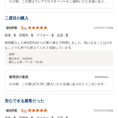
たけ様、この度はフレアクロスオーバーをご成約いただき誠にありが
とうございます！またクチコミ投稿も高評価をいただき重ねて感謝申
し上げます。迷っているうちに他の方に買われてしまった・・・とい
うのも残念ですので、良い車を見つけたタイミングですぐにご決断い
二度目の購入
ただく事は中古車の場合はとても大事な事です。後は気持ちよく乗っ
ていただけるように店舗スタッフ全員でサポートしますので今後のご
5
総合評価
2026/05/17投稿
点
利用も是非よろしくお願いいたします。東海マツダ 豊川店 スタッ
5
5
5
5
接客 :
雰囲気 :
アフター :
品質 :
フ一同
前回購入したMAZDA3からの乗り換えで利用しました。気になることは小さ
なことでも何でも答えてくれて信頼しています。
かが
購入年月：
2026/05
購入した車：マツダ CX-30
販売店の返信
2026/05/21
かが様、この度はCX-30ご購入いただき誠にありがとうございます！
また、いつもご利用いただき重ねて感謝申し上げます！今後もなんで
もご相談いただけるように店舗スタッフ全員で取り組んでまいります
ので末永くお付き合いを是非よろしくお願いいたします。東海マツ
安心できる接客だった
ダ 豊川店 スタッフ一同
5
総合評価
2026/05/02投稿
点