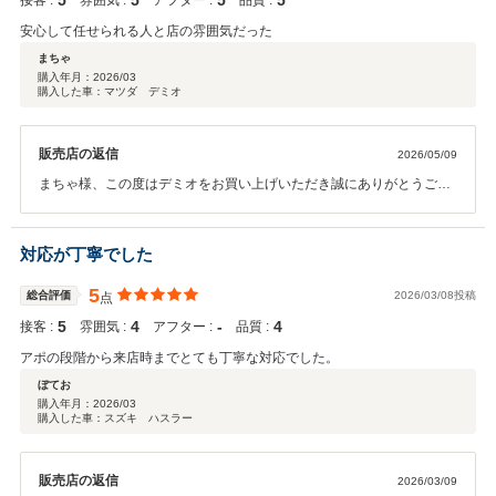
5
5
5
5
接客 :
雰囲気 :
アフター :
品質 :
安心して任せられる人と店の雰囲気だった
まちゃ
購入年月：
2026/03
購入した車：マツダ デミオ
販売店の返信
2026/05/09
まちゃ様、この度はデミオをお買い上げいただき誠にありがとうござ
いました。また高評価いただき恐縮しております。アフターサービス
もご安心いただける様、店舗スタッフ全員でご対応してまいりますの
で今後も当店のご利用をぜひ宜しくお願いいたします。東海マツダ
対応が丁寧でした
豊川店 スタッフ一同
5
総合評価
2026/03/08投稿
点
5
4
‐
4
接客 :
雰囲気 :
アフター :
品質 :
アポの段階から来店時までとても丁寧な対応でした。
ぼてお
購入年月：
2026/03
購入した車：スズキ ハスラー
販売店の返信
2026/03/09