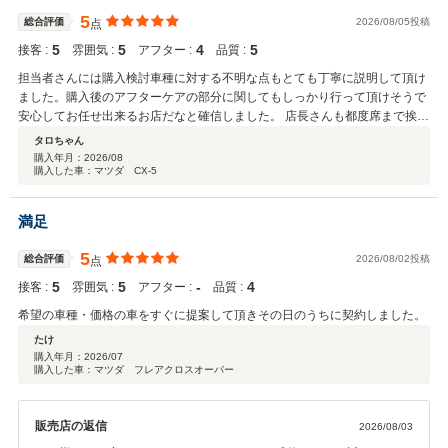
5
総合評価
2026/08/05投稿
点
5
5
4
5
接客 :
雰囲気 :
アフター :
品質 :
担当者さんには購入検討車種に対する不明な点もとても丁寧に説明して頂け
ました。購入後のアフターケアの部分に関してもしっかり行って頂けそうで
安心してお任せ出来るお店だなと確信しました。 店長さんも都度席まで挨拶
に来て頂いたり、飲み物に関する女性の方の接客など、とても丁寧だなと感
タロちゃん
じました。 この度２度目の購入となりましたが、「ご縁」と言った部分もと
購入年月：
2026/08
購入した車：マツダ CX-5
ても大切にして頂き非常に感激いたしました。
満足
5
総合評価
2026/08/02投稿
点
5
5
‐
4
接客 :
雰囲気 :
アフター :
品質 :
希望の車種・価格の車をすぐに提案して頂きその日のうちに契約しました。
たけ
購入年月：
2026/07
購入した車：マツダ フレアクロスオーバー
販売店の返信
2026/08/03