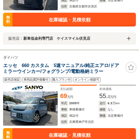
保証
保証付
整備
法定整備付
住所
京都府京都市伏見区
無
在庫確認・見積依頼
料
販売店：
新車低金利専門店 ケイスマイル伏見店
ダイハツ
エッセ 660 カスタム 5速マニュアル/純正エアロ/ドア
ミラーウインカー/フォグランプ/電動格納ミラー
販売店保証
車両品質評価書付
購入プラン付
オンライン相談可
支払総額
本体価格
69
55.
0
万円
万円
年式
2009
年
走行
6.3
万km
車検
車検整備付
修復
なし
保証
保証付
整備
法定整備付
住所
兵庫県神戸市北区
無
在庫確認・見積依頼
料