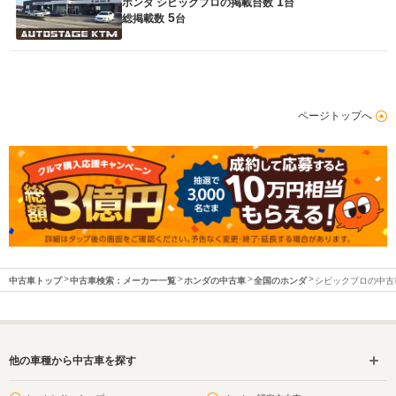
1
ホンダ シビックプロの
掲載台数
台
5
総掲載数
台
ページトップへ
中古車トップ
中古車検索：メーカー一覧
ホンダの中古車
全国のホンダ
シビックプロの中古
他の車種から中古車を探す