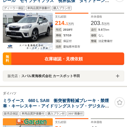
レール セイフティプラス 視界拡張 ダイアトーンナ
ビ フルセグ Bluetoothオーディオ USB フロントカ
ディーラー保証
車両品質評価書付
購入プラン付
メラ サイドカメラ バックカメラ スマートリヤビュ
ーミラー ETC2.0
支払総額
本体価格
214.
203.
1
5
万円
万円
年式
2018
年
走行
5.0
万km
車検
'27/10
修復
なし
保証
保証付
整備
法定整備付
住所
愛知県半田市
無
在庫確認・見積依頼
料
販売店：
スバル東海株式会社 カースポット半田
ダイハツ
ミライース 660 L SAIII 衝突被害軽減ブレーキ・禁煙
車・キーレスキー・アイドリングストップ・デジタルメ
ーター
販売店保証
車両品質評価書付
購入プラン付
360°画像付
支払総額
本体価格