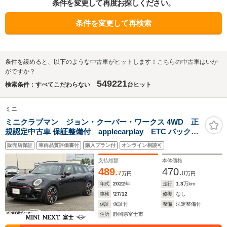
条件を変更して再度お探しください。
条件を変更して再検索
条件を緩めると、以下のような中古車がヒットします！こちらの中古車はいか
がですか？
549221
検索条件：すべてこだわらない
台ヒット
ミニ
ミニクラブマン ジョン・クーパー・ワークス 4WD 正
規認定中古車 保証整備付 applecarplay ETC バックカ
メラ 衝突軽減ブレーキ アイドリングストップ 障害物ソナ
販売店保証
車両品質評価書付
購入プラン付
オンライン相談可
ー アクティブクルコン LEDライト 純正ホイール
支払総額
本体価格
489.
470.
7
0
万円
万円
年式
2022
年
走行
1.3
万km
車検
'27/12
修復
なし
保証
保証付
整備
法定整備付
住所
静岡県富士市