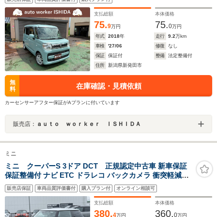
支払総額
本体価格
75.
75.
9
0
万円
万円
年式
2018
年
走行
9.2
万km
車検
'27/06
修復
なし
保証
保証付
整備
法定整備付
住所
新潟県新発田市
無
在庫確認・見積依頼
料
カーセンサーアフター保証がAプランに付いています
販売店：
ａｕｔｏ ｗｏｒｋｅｒ ＩＳＨＩＤＡ
ミニ
ミニ クーパーS 3ドア DCT 正規認定中古車 新車保証
保証整備付 ナビ ETC ドラレコ バックカメラ 衝突軽減ブ
レーキ アイドリングストップ 障害物ソナー 車線キープ A
販売店保証
車両品質評価書付
購入プラン付
オンライン相談可
クルコン
支払総額
本体価格
380.
360.
4
0
万円
万円