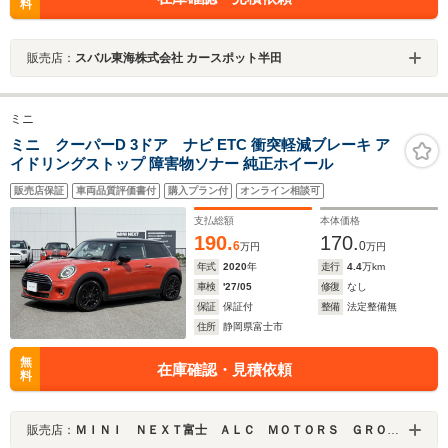
料
販売店：
スバル東海株式会社 カースポット半田
ミニ
ミニ クーパーD 3ドア ナビ ETC 衝突軽減ブレーキ ア
イドリングストップ 障害物ソナー 純正ホイール
販売店保証
車両品質評価書付
購入プラン付
オンライン相談可
支払総額
本体価格
190.
170.
6
0
万円
万円
年式
2020
年
走行
4.4
万km
車検
'27/05
修復
なし
保証
保証付
整備
法定整備無
住所
静岡県富士市
無
在庫確認・見積依頼
料
販売店：
ＭＩＮＩ ＮＥＸＴ富士 ＡＬＣ ＭＯＴＯＲＳ ＧＲＯＵＰ