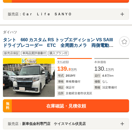
販売店：
Ｃａｒ Ｌｉｆｅ ＳＡＮＹＯ
ダイハツ
タント 660 カスタム RS トップエディション VS SAIII
ドライブレコーダー ETC 全周囲カメラ 両側電動ス
ライドドア TV 衝突被害軽減システム オートマチッ
販売店保証
車両品質評価書付
購入プラン付
クハイビーム オートライト LEDヘッドランプ アイ
ドリングストップ スマートキー
支払総額
本体価格
139.
130.
9
1
万円
万円
年式
2019
年
走行
4.0
万km
車検
車検整備付
修復
なし
保証
保証付
整備
法定整備付
住所
京都府京都市伏見区
無
在庫確認・見積依頼
料
販売店：
新車低金利専門店 ケイスマイル伏見店