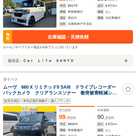
年式
2017
年
走行
4.0
万km
車検
車検整備付
修復
なし
保証
保証付
整備
法定整備付
住所
兵庫県神戸市北区
無
在庫確認・見積依頼
料
カーセンサーアフター保証がA/Bプランに付いています
販売店：
Ｃａｒ Ｌｉｆｅ ＳＡＮＹＯ
ダイハツ
ムーヴ 660 X リミテッドII SAIII ドライブレコーダー
バックカメラ クリアランスソナー 衝突被害軽減シス
テム オートマチックハイビーム オートライト LED
販売店保証
車両品質評価書付
購入プラン付
ヘッドランプ スマートキー アイドリングストップ
電動格納ミラー
支払総額
本体価格
99.
90.
9
2
万円
万円
年式
2022
年
走行
1.5
万km
車検
車検整備付
修復
なし