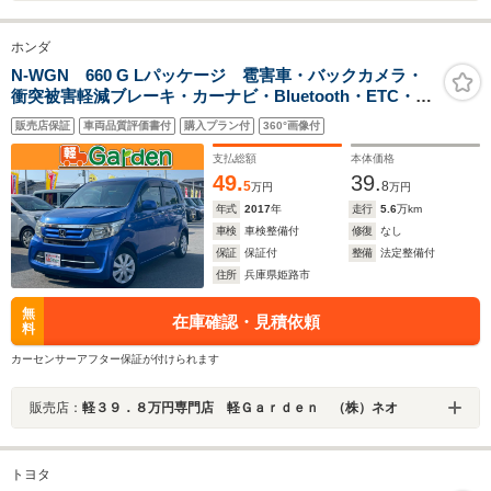
ホンダ
N-WGN 660 G Lパッケージ 雹害車・バックカメラ・
衝突被害軽減ブレーキ・カーナビ・Bluetooth・ETC・
CD/DVD再生・スマートキー&プッシュスタート・ベンチ
販売店保証
車両品質評価書付
購入プラン付
360°画像付
シート・ルームクリーニング
支払総額
本体価格
49.
39.
5
8
万円
万円
年式
2017
年
走行
5.6
万km
車検
車検整備付
修復
なし
保証
保証付
整備
法定整備付
住所
兵庫県姫路市
無
在庫確認・見積依頼
料
カーセンサーアフター保証が付けられます
販売店：
軽３９．８万円専門店 軽Ｇａｒｄｅｎ （株）ネオ
トヨタ