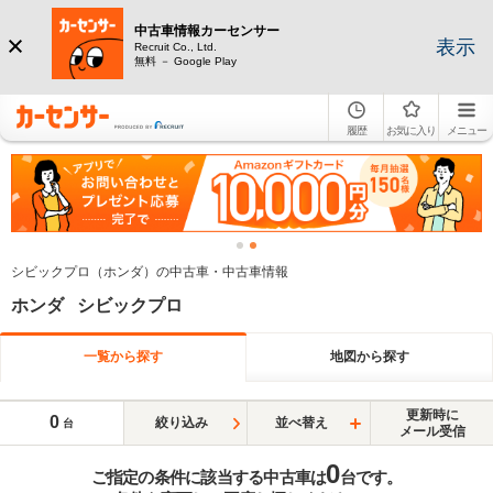
中古車情報カーセンサー
表示
Recruit Co., Ltd.
無料 － Google Play
履歴
お気に入り
メニュー
シビックプロ（ホンダ）の中古車・中古車情報
ホンダ シビックプロ
一覧から探す
地図から探す
更新時に
0
絞り込み
並べ替え
台
メール受信
0
ご指定の条件に該当する中古車は
台です。