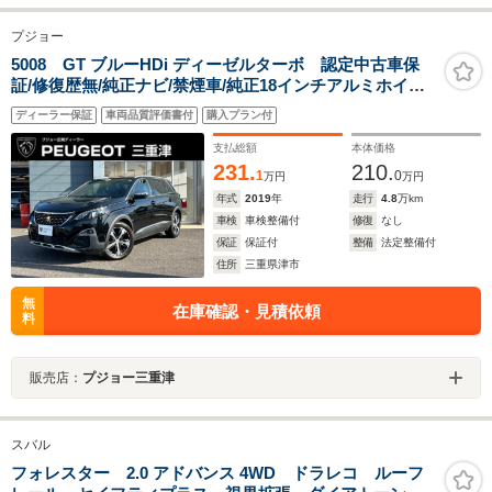
プジョー
5008 GT ブルーHDi ディーゼルターボ 認定中古車保
証/修復歴無/純正ナビ/禁煙車/純正18インチアルミホイー
ル/ETC/コントロール/LEDヘッドライト/バックモニター/
ディーラー保証
車両品質評価書付
購入プラン付
ブラインドスポットモニター/ルーフレール
支払総額
本体価格
231.
210.
1
0
万円
万円
年式
2019
年
走行
4.8
万km
車検
車検整備付
修復
なし
保証
保証付
整備
法定整備付
住所
三重県津市
無
在庫確認・見積依頼
料
販売店：
プジョー三重津
スバル
フォレスター 2.0 アドバンス 4WD ドラレコ ルーフ