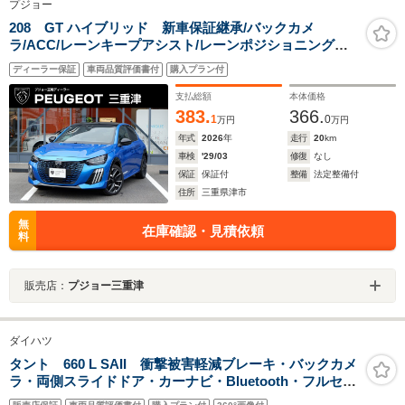
プジョー
208 GT ハイブリッド 新車保証継承/バックカメ
ラ/ACC/レーンキープアシスト/レーンポジショニングア
シスト/ブラインドスポットモニター/LEDヘッドライト/フ
ディーラー保証
車両品質評価書付
購入プラン付
ロント・バックソナー/アップルカープレイ/アンドロイド
オート
支払総額
本体価格
383.
366.
1
0
万円
万円
年式
2026
年
走行
20
km
車検
'29/03
修復
なし
保証
保証付
整備
法定整備付
住所
三重県津市
無
在庫確認・見積依頼
料
販売店：
プジョー三重津
ダイハツ
タント 660 L SAII 衝撃被害軽減ブレーキ・バックカメ
ラ・両側スライドドア・カーナビ・Bluetooth・フルセグ
TV・CD/DVD再生・禁煙車・アイドリングストップ・ベ