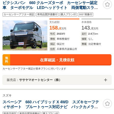
ピクシスバン 660 クルーズターボ カーセンサー認定
車 ターボモデル LEDヘッドライト 両側電動スライ
ドドア 純正ナビ Bluetooth Bカメラ ETC2.0
カーセンサーアフター保証
車両品質評価書付
購入プラン付
360°画像付
支払総額
本体価格
158.
143.
8
8
万円
万円
年式
2023
年
走行
2.0
万km
車検
車検整備付
修復
なし
保証
保証付
整備
法定整備付
住所
兵庫県丹波篠山市
無
在庫確認・見積依頼
料
カーセンサーアフター保証が基本プランに付いています
販売店：
ササヤマオートセンター（株）
スズキ
スペーシア 660 ハイブリッド X 4WD スズキセーフテ
ィサポート ブルートゥース対応ナビ バックカメラ
スマートキー 両側電動スライドドア シートヒーター
販売店保証
車両品質評価書付
購入プラン付