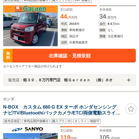
販売店保証
車両品質評価書付
購入プラン付
360°画像付
ンチシート・ルームクリーニング!
支払総額
本体価格
44.
34.
5
8
万円
万円
年式
2015
年
走行
8.6
万km
車検
車検整備付
修復
なし
保証
保証付
整備
法定整備付
住所
兵庫県姫路市
無
在庫確認・見積依頼
料
カーセンサーアフター保証が付けられます
販売店：
軽３９．８万円専門店 軽Ｇａｒｄｅｎ （株）ネオ
ホンダ
N-BOX カスタム 660 G EX ターボ ホンダセンシング
ナビ/TV/Bluetooth/バックカメラ/ETC/両側電動スライド
ドア/ターボ/ホンダセンシング
販売店保証
車両品質評価書付
購入プラン付
オンライン相談可
支払総額
本体価格
119
105.
0
万円
万円