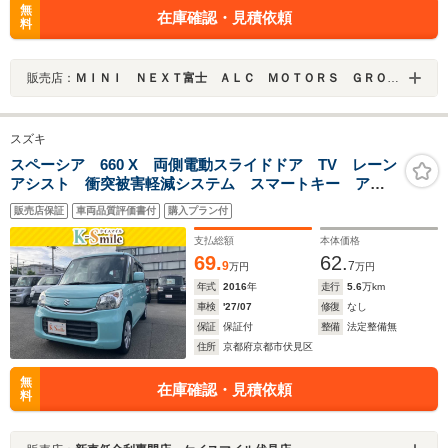
無
在庫確認・見積依頼
料
販売店：
ＭＩＮＩ ＮＥＸＴ富士 ＡＬＣ ＭＯＴＯＲＳ ＧＲＯＵＰ
スズキ
スペーシア 660 X 両側電動スライドドア TV レーン
アシスト 衝突被害軽減システム スマートキー アイ
ドリングストップ 電動格納ミラー シートヒーター
販売店保証
車両品質評価書付
購入プラン付
ベンチシート CVT 盗難防止システム ABS ESC
CD
支払総額
本体価格
69.
62.
9
7
万円
万円
年式
2016
年
走行
5.6
万km
車検
'27/07
修復
なし
保証
保証付
整備
法定整備無
住所
京都府京都市伏見区
無
在庫確認・見積依頼
料