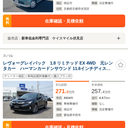
保証
保証付
整備
法定整備付
住所
京都府京都市伏見区
無
在庫確認・見積依頼
料
販売店：
新車低金利専門店 ケイスマイル伏見店
スバル
レヴォーグレイバック 1.8 リミテッド EX 4WD 元レン
タカー ハーマンカードンサウンド 11.6インチディスプ
レイ フルセグ Bluetoothオーディオ フロントカメ
ディーラー保証
車両品質評価書付
購入プラン付
ラ サイドカメラ バックカメラ 全周囲カメラ 電動
リヤゲート シートヒーター
支払総額
本体価格
271.
257.
9
4
万円
万円
年式
2024
年
走行
4.0
万km
車検
車検整備付
修復
なし
保証
保証付
整備
法定整備付
住所
愛知県半田市
無
在庫確認・見積依頼