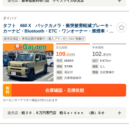
販売店：
新車低金利専門店 ケイスマイル伏見店
ダイハツ
タフト 660 X バックカメラ・衝突被害軽減ブレーキ・
カーナビ・Bluetooth・ETC・ワンオーナー・禁煙車・フ
ルセグTV・CD/DVD再生・スマートキー&プッシュスター
販売店保証
車両品質評価書付
購入プラン付
360°画像付
ト・ベンチシート・ルームクリーニング
支払総額
本体価格
109.
102.
5
8
万円
万円
年式
2020
年
走行
3.0
万km
車検
'27/09
修復
なし
保証
保証付
整備
法定整備付
住所
兵庫県姫路市
無
在庫確認・見積依頼
料
カーセンサーアフター保証が付けられます
販売店：
軽３９．８万円専門店 軽Ｇａｒｄｅｎ （株）ネオ