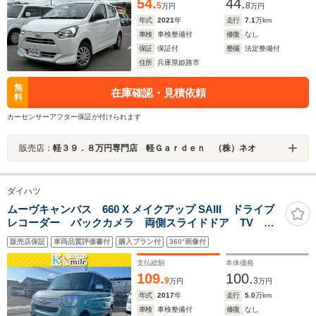
54.
44.
5
8
万円
万円
年式
2021
年
走行
7.1
万km
車検
車検整備付
修復
なし
保証
保証付
整備
法定整備付
住所
兵庫県姫路市
無
在庫確認・見積依頼
料
カーセンサーアフター保証が付けられます
販売店：
軽３９．８万円専門店 軽Ｇａｒｄｅｎ （株）ネオ
ダイハツ
ムーヴキャンバス 660 X メイクアップ SAIII ドライブ
レコーダー バックカメラ 両側スライドドア TV ク
リアランスソナー 衝突被害軽減システム オートマチ
販売店保証
車両品質評価書付
購入プラン付
360°画像付
ックハイビーム スマートキー アイドリングストッ
プ 電動格納ミラー CVT ベンチシート
支払総額
本体価格
109.
100.
9
3
万円
万円
年式
2017
年
走行
5.0
万km
車検
車検整備付
修復
なし