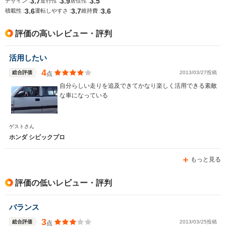
3.7
3.9
3.5
デザイン :
走行性 :
居住性 :
3.6
3.7
3.6
積載性 :
運転しやすさ :
維持費 :
評価の高いレビュー・評判
活用したい
4
総合評価
2013/03/27投稿
点
自分らしい走りを追及できてかなり楽しく活用できる素敵
な車になっている
ゲストさん
ホンダ シビックプロ
もっと見る
評価の低いレビュー・評判
バランス
3
総合評価
2013/03/25投稿
点