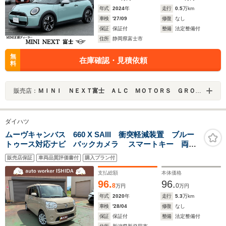
年式
2024
年
走行
0.5
万km
車検
'27/09
修復
なし
保証
保証付
整備
法定整備付
住所
静岡県富士市
無
在庫確認・見積依頼
料
販売店：
ＭＩＮＩ ＮＥＸＴ富士 ＡＬＣ ＭＯＴＯＲＳ ＧＲＯＵＰ
ダイハツ
ムーヴキャンバス 660 X SAIII 衝突軽減装置 ブルー
トゥース対応ナビ バックカメラ スマートキー 両側
電動スライドドア 関東仕入
販売店保証
車両品質評価書付
購入プラン付
支払総額
本体価格
96.
96.
8
0
万円
万円
年式
2020
年
走行
5.3
万km
車検
'28/04
修復
なし
保証
保証付
整備
法定整備付