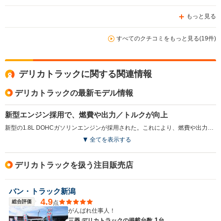
もっと見る
すべてのクチコミをもっと見る(19件)
デリカトラックに関する関連情報
デリカトラックの最新モデル情報
新型エンジン採用で、燃費や出力／トルクが向上
新型の1.8L DOHCガソリンエンジンが採用された。これにより、燃費や出力／トルクの向上が実現された。また2Lディーゼルエンジンを廃止するなど、グレードの見直しも図られている。装備面では、助手席エアバッグが全車に標準装備されるなど安全性も向上している。(2010.9)
全てを表示する
デリカトラックを扱う注目販売店
バン・トラック新潟
4.9
総合評価
点
がんばれ仕事人！
1
三菱 デリカトラックの
掲載台数
台