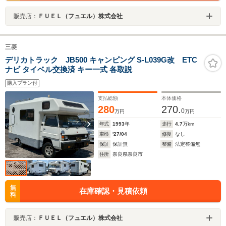
販売店：
ＦＵＥＬ（フュエル）株式会社
三菱
デリカトラック JB500 キャンピング S-L039G改 ETC
ナビ タイベル交換済 キー一式 各取説
購入プラン付
支払総額
本体価格
280
270.
0
万円
万円
年式
1993
年
走行
4.7
万km
車検
'27/04
修復
なし
保証
保証無
整備
法定整備無
住所
奈良県奈良市
無
在庫確認・見積依頼
料
販売店：
ＦＵＥＬ（フュエル）株式会社