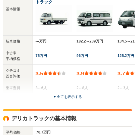
トラック
基本情報
新車価格
‐‐‐万円
182.2～239万円
134.5～2
中古車
75万円
96万円
125.2万円
平均価格
クチコミ
3.5
3.9
3.7
総合評価
乗車定員
3～6人
2～8人
2～3人
▼
全てを表示する
ドア数
2～4ドア
5ドア
2ドア
全高
全高
全高
デリカトラックの基本情報
1.91m～1.96m
1.98m
1.88m
平均価格
70.7万円