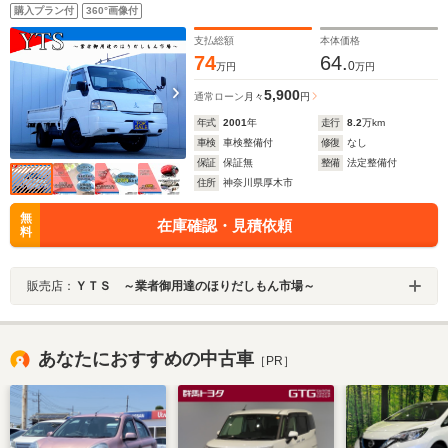
購入プラン付
360°画像付
支払総額
本体価格
74
64.
0
万円
万円
5,900
通常ローン
月々
円
年式
2001
年
走行
8.2
万km
車検
車検整備付
修復
なし
保証
保証無
整備
法定整備付
住所
神奈川県厚木市
無
在庫確認・見積依頼
料
販売店：
ＹＴＳ ～業者御用達のほりだしもん市場～
あなたにおすすめの中古車
［PR］