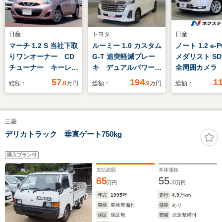
日産
トヨタ
日産
マーチ 1.2 S 当社下取
ルーミー 1.0 カスタム
ノート 1.2 e-
りワンオーナー CD
G-T 追突軽減ブレー
メダリスト 
チューナー キーレス
キ デュアルパワース
全周囲カメラ
エントリー 社外アル
ライドドア リアカメ
リジェントエ
57
194
1
総額：
.8
万円
総額：
.9
万円
総額：
ミ(スタッドレス) 禁
ラ Aストップ 地デ
ンシーブレー
煙車
ジ 横滑り防止装置
ダークルーズ
点検記録簿 LEDライ
車 コーナー
三菱
ト クルーズコントロ
ー スマー
ール DVD アルミ
LEDヘッド E
デリカトラック 垂直ゲート750kg
ホイール 助手席エア
正15インチA
バック スマートキー
トライト オ
購入プラン付
コン
支払総額
本体価格
65
55.
0
万円
万円
年式
1995
年
走行
4.9
万km
車検
車検整備付
修復
あり
保証
保証無
整備
法定整備付