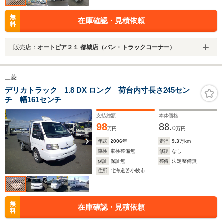
無
在庫確認・見積依頼
料
販売店：
オートピア２１ 都城店（バン・トラックコーナー）
三菱
デリカトラック 1.8 DX ロング 荷台内寸長さ245セン
チ 幅161センチ
支払総額
本体価格
98
88.
0
万円
万円
年式
2006
年
走行
9.3
万km
車検
車検整備無
修復
なし
保証
保証無
整備
法定整備無
住所
北海道苫小牧市
無
在庫確認・見積依頼
料