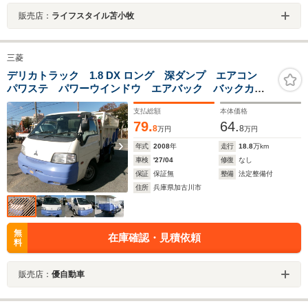
販売店：
ライフスタイル苫小牧
三菱
デリカトラック 1.8 DX ロング 深ダンプ エアコン
パワステ パワーウインドウ エアバック バックカメ
ラ ドラレコ 新明和DRG-015 ETC
支払総額
本体価格
79.
64.
8
8
万円
万円
年式
2008
年
走行
18.8
万km
車検
'27/04
修復
なし
保証
保証無
整備
法定整備付
住所
兵庫県加古川市
無
在庫確認・見積依頼
料
販売店：
優自動車