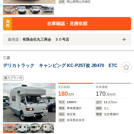
住所
岡山県岡山市南区
無
在庫確認・見積依頼
料
販売店：
有限会社丸三商会 ３０号店
三菱
デリカトラック キャンピング KC-P25T改 JB470 ETC
購入プラン付
支払総額
本体価格
180
170.
0
万円
万円
年式
1995
年
走行
11.1
万km
車検
車検整備付
修復
なし
保証
保証無
整備
法定整備付
住所
奈良県奈良市