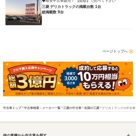
◆格安中古車販売！ 【総額】で比べて下さい
1
三菱 デリカトラックの
掲載台数
台
9
総掲載数
台
ページトップへ
中古車トップ
中古車検索：メーカー一覧
三菱の中古車
全国の三菱
デリカトラックの中古車
他の車種から中古車を探す