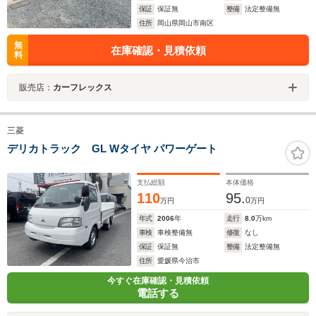
保証
保証無
整備
法定整備無
住所
岡山県岡山市南区
無
在庫確認・見積依頼
料
販売店：
カーフレックス
三菱
デリカトラック GL Wタイヤ パワーゲート
支払総額
本体価格
110
95.
0
万円
万円
年式
2006
年
走行
8.0
万km
車検
車検整備無
修復
なし
保証
保証無
整備
法定整備無
住所
愛媛県今治市
今すぐ在庫確認・見積依頼
電話する