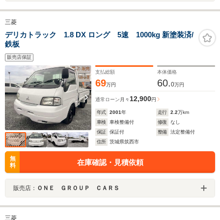
三菱
デリカトラック 1.8 DX ロング 5速 1000kg 新塗装済/
鉄板
販売店保証
支払総額
本体価格
69
60.
0
万円
万円
12,900
通常ローン
月々
円
年式
2001
年
走行
2.2
万km
車検
車検整備付
修復
なし
保証
保証付
整備
法定整備付
住所
茨城県筑西市
無
在庫確認・見積依頼
料
販売店：
ＯＮＥ ＧＲＯＵＰ ＣＡＲＳ
三菱