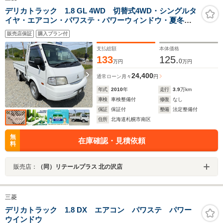
デリカトラック 1.8 GL 4WD 切替式4WD・シングルタ
イヤ・エアコン・パワステ・パワーウィンドウ・夏冬タ
イヤ新品
販売店保証
購入プラン付
支払総額
本体価格
133
125.
0
万円
万円
24,400
通常ローン
月々
円
年式
2010
年
走行
3.9
万km
車検
車検整備付
修復
なし
保証
保証付
整備
法定整備付
住所
北海道札幌市南区
無
在庫確認・見積依頼
料
販売店：
（同）リテールプラス 北の沢店
三菱
デリカトラック 1.8 DX エアコン パワステ パワー
ウインドウ