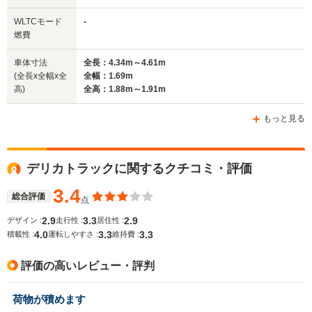
全幅
全幅
全
WLTCモード
-
サイズ
1.69m
1.69m～1.7m
1.
燃費
全長
全長
(全長x全幅x全高)
4.47m～4.69m
4.69m
4.34m
車体寸法
全長：4.34m～4.61m
(全長x全幅x全
全幅：1.69m
高)
全高：1.88m～1.91m
ホイールベース
ホイールベース
ホイー
-m
-m
もっと見る
デリカトラックに関するクチコミ・評価
WLTCモード
-
-
-
燃費
3.4
総合評価
点
2.9
3.3
2.9
デザイン :
走行性 :
居住性 :
4.0
3.3
3.3
積載性 :
運転しやすさ :
維持費 :
排気量
1789～2184cc
1998～2499cc
1789～21
評価の高いレビュー・評判
駆動方式
FR、4WD
FR、4WD
FR、4WD
荷物が積めます