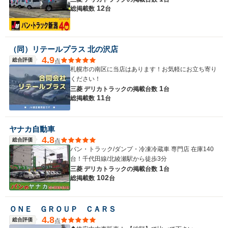
12
総掲載数
台
（同）リテールプラス 北の沢店
4.9
総合評価
点
札幌市の南区に当店はあります！お気軽にお立ち寄り
ください！
1
三菱 デリカトラックの
掲載台数
台
11
総掲載数
台
ヤナカ自動車
4.8
総合評価
点
バン・トラック/ダンプ・冷凍冷蔵車 専門店 在庫140
台！千代田線/北綾瀬駅から徒歩3分
1
三菱 デリカトラックの
掲載台数
台
102
総掲載数
台
ＯＮＥ ＧＲＯＵＰ ＣＡＲＳ
4.8
総合評価
点