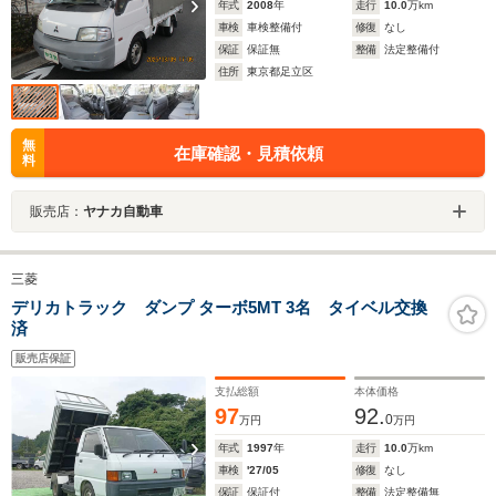
年式
2008
年
走行
10.0
万km
車検
車検整備付
修復
なし
保証
保証無
整備
法定整備付
住所
東京都足立区
無
在庫確認・見積依頼
料
販売店：
ヤナカ自動車
三菱
デリカトラック ダンプ ターボ5MT 3名 タイベル交換
済
販売店保証
支払総額
本体価格
97
92.
0
万円
万円
年式
1997
年
走行
10.0
万km
車検
'27/05
修復
なし
保証
保証付
整備
法定整備無