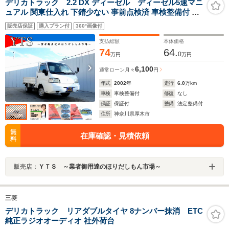
デリカトラック 2.2 DX ディーゼル ディーゼル5速マニ
ュアル 関東仕入れ 下錆少ない 事前点検済 車検整備付 プ
ロメンテパック有償点検整備 自社保証 09保証 カープレミ
販売店保証
購入プラン付
360°画像付
ア有償保証 業販可
支払総額
本体価格
74
64.
0
万円
万円
6,100
通常ローン
月々
円
年式
2002
年
走行
6.0
万km
車検
車検整備付
修復
なし
保証
保証付
整備
法定整備付
住所
神奈川県厚木市
無
在庫確認・見積依頼
料
販売店：
ＹＴＳ ～業者御用達のほりだしもん市場～
三菱
デリカトラック リアダブルタイヤ 8ナンバー抹消 ETC
純正ラジオオーディオ 社外荷台