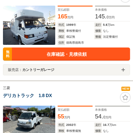
支払総額
本体価格
165
145.
0
万円
万円
年式
1999
年
走行
5.8
万km
車検
車検整備付
修復
なし
保証
保証無
整備
法定整備付
住所
徳島県徳島市
無
在庫確認・見積依頼
料
販売店：
カントリーガレージ
三菱
NEW
デリカトラック 1.8 DX
支払総額
本体価格
55
54.
0
万円
万円
年式
2002
年
走行
16.7
万km
車検
車検整備無
修復
なし