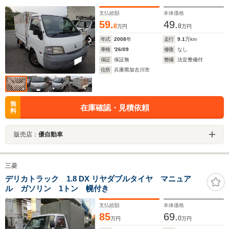
支払総額
本体価格
59.
49.
8
8
万円
万円
年式
2008
年
走行
9.1
万km
車検
'26/09
修復
なし
保証
保証無
整備
法定整備付
住所
兵庫県加古川市
無
在庫確認・見積依頼
料
販売店：
優自動車
三菱
デリカトラック 1.8 DX リヤダブルタイヤ マニュア
ル ガソリン 1トン 幌付き
支払総額
本体価格
85
69.
0
万円
万円