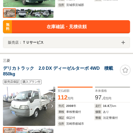
住所
宮城県宮城郡
無
在庫確認・見積依頼
料
販売店：
ＴＵサービス
三菱
デリカトラック 2.0 DX ディーゼルターボ 4WD 積載
850kg
販売店保証
購入プラン付
支払総額
本体価格
112
97.
0
万円
万円
年式
2008
年
走行
16.8
万km
車検
車検整備付
修復
あり
保証
保証付
整備
法定整備付
住所
宮崎県都城市