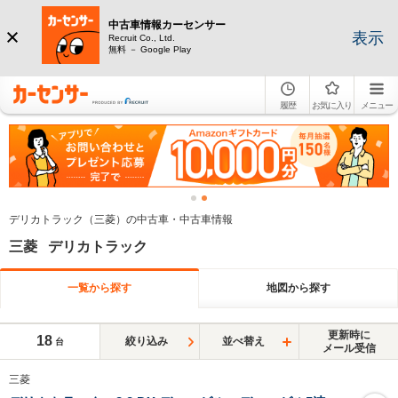
中古車情報カーセンサー
表示
Recruit Co., Ltd.
無料 － Google Play
履歴
お気に入り
メニュー
デリカトラック（三菱）の中古車・中古車情報
三菱 デリカトラック
一覧から探す
地図から探す
更新時に
18
絞り込み
並べ替え
台
メール受信
三菱