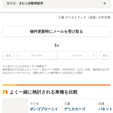
販売店：
きむら自動車販売
三菱 デリカトラック（全国）の中古車
物件更新時にメールを受け取る
1
/1
最初
前の30件
次の30件
最後
※人気のクルマは平均1ヶ月で掲載終了
物件数合計1万台以上のメーカー｜算出データ期間：2024年9月～11月｜内容：物件数合計1万
台以上のメーカーのうち、掲載が終了した物件数が1,000台以上の場合
よく一緒に検討される車種を比較
マツダ
三菱
日産
ボンゴブローニイ
デリカカーゴ
バネット