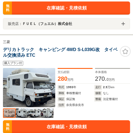
無
在庫確認・見積依頼
料
販売店：
ＦＵＥＬ（フュエル）株式会社
三菱
デリカトラック キャンピング 4WD S-L039G改 タイベ
ル交換済み ETC
購入プラン付
支払総額
本体価格
280
270.
0
万円
万円
年式
1993
年
走行
2.9
万km
車検
車検整備付
修復
なし
保証
保証無
整備
法定整備付
住所
奈良県奈良市
無
在庫確認・見積依頼
料