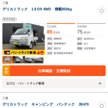
三菱
デリカトラック 1.8 DX 4WD 積載850kg
販売店保証
支払総額
本体価格
89.
75.
4
8
万円
万円
年式
2003
年
走行
12.8
万km
車検
車検整備付
修復
あり
保証
保証付
整備
法定整備付
住所
新潟県新潟市東区
無
在庫確認・見積依頼
料
販売店：
バン・トラック新潟
三菱
デリカトラック キャンピング バンテック JB470