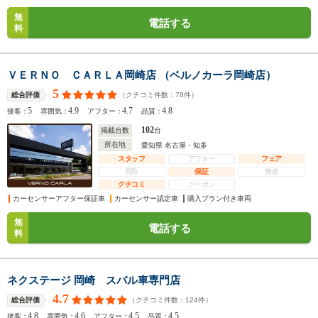
無
電話する
料
ＶＥＲＮＯ ＣＡＲＬＡ岡崎店 （ベルノカーラ岡崎店）
5
（クチコミ件数：
78
件）
総合評価
5
4.9
4.7
4.8
接客：
雰囲気：
アフター：
品質：
102
掲載台数
台
所在地
愛知県 名古屋・知多
スタッフ
アフター
フェア
買取
保証
整備
クチコミ
クーポン
カーセンサーアフター保証車
カーセンサー認定車
購入プラン付き車両
無
電話する
料
ネクステージ 岡崎 スバル車専門店
4.7
（クチコミ件数：
124
件）
総合評価
4.8
4.6
4.5
4.5
接客：
雰囲気：
アフター：
品質：