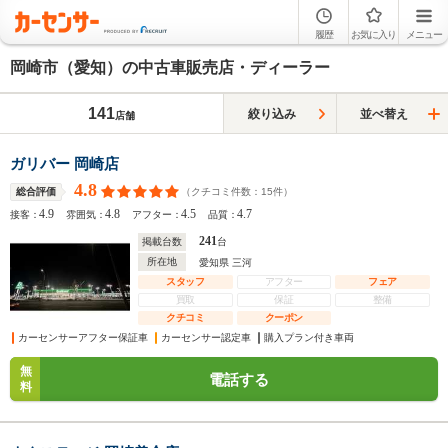
履歴
お気に入り
メニュー
岡崎市（愛知）の中古車販売店・ディーラー
141
絞り込み
並べ替え
店舗
ガリバー 岡崎店
4.8
（クチコミ件数：
15
件）
総合評価
4.9
4.8
4.5
4.7
接客：
雰囲気：
アフター：
品質：
241
掲載台数
台
所在地
愛知県 三河
スタッフ
アフター
フェア
買取
保証
整備
クチコミ
クーポン
カーセンサーアフター保証車
カーセンサー認定車
購入プラン付き車両
無
電話する
料