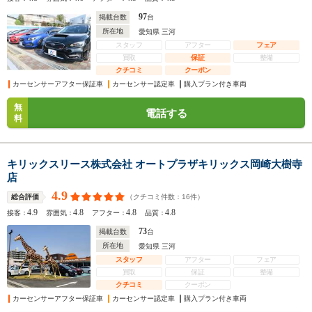
97
掲載台数
台
所在地
愛知県 三河
スタッフ
アフター
フェア
買取
保証
整備
クチコミ
クーポン
カーセンサーアフター保証車
カーセンサー認定車
購入プラン付き車両
無
電話する
料
キリックスリース株式会社 オートプラザキリックス岡崎大樹寺
店
4.9
（クチコミ件数：
16
件）
総合評価
4.9
4.8
4.8
4.8
接客：
雰囲気：
アフター：
品質：
73
掲載台数
台
所在地
愛知県 三河
スタッフ
アフター
フェア
買取
保証
整備
クチコミ
クーポン
カーセンサーアフター保証車
カーセンサー認定車
購入プラン付き車両