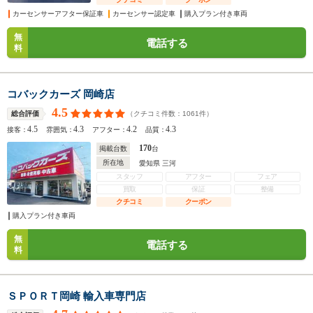
カーセンサーアフター保証車
カーセンサー認定車
購入プラン付き車両
無
電話する
料
コバックカーズ 岡崎店
4.5
（クチコミ件数：
1061
件）
総合評価
4.5
4.3
4.2
4.3
接客：
雰囲気：
アフター：
品質：
170
掲載台数
台
所在地
愛知県 三河
スタッフ
アフター
フェア
買取
保証
整備
クチコミ
クーポン
購入プラン付き車両
無
電話する
料
ＳＰＯＲＴ岡崎 輸入車専門店