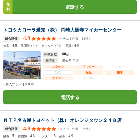
無
電話する
料
トヨタカローラ愛知（株） 岡崎大樹寺マイカーセンター
4.9
（クチコミ件数：
85
件）
総合評価
4.9
4.8
4.9
4.9
接客：
雰囲気：
アフター：
品質：
68
掲載台数
台
所在地
愛知県 三河
スタッフ
アフター
フェア
買取
保証
整備
クチコミ
クーポン
購入プラン付き車両
電話する
ＮＴＰ名古屋トヨペット（株） オレンジタウン２４８店
4.9
（クチコミ件数：
25
件）
総合評価
5
4.8
5
4.9
接客：
雰囲気：
アフター：
品質：