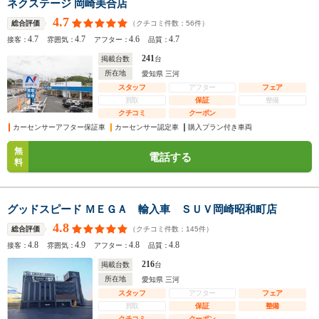
ネクステージ 岡崎美合店
4.7
（クチコミ件数：
56
件）
総合評価
4.7
4.7
4.6
4.7
接客：
雰囲気：
アフター：
品質：
241
掲載台数
台
所在地
愛知県 三河
スタッフ
アフター
フェア
買取
保証
整備
クチコミ
クーポン
カーセンサーアフター保証車
カーセンサー認定車
購入プラン付き車両
無
電話する
料
グッドスピード ＭＥＧＡ 輸入車 ＳＵＶ岡崎昭和町店
4.8
（クチコミ件数：
145
件）
総合評価
4.8
4.9
4.8
4.8
接客：
雰囲気：
アフター：
品質：
216
掲載台数
台
所在地
愛知県 三河
スタッフ
アフター
フェア
買取
保証
整備
クチコミ
クーポン