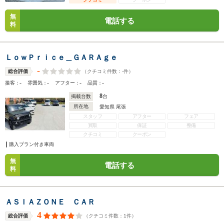
無
電話する
料
ＬｏｗＰｒｉｃｅ＿ＧＡＲＡｇｅ
-
（クチコミ件数：
-
件）
総合評価
-
-
-
-
接客：
雰囲気：
アフター：
品質：
8
掲載台数
台
所在地
愛知県 尾張
スタッフ
アフター
フェア
買取
保証
整備
クチコミ
クーポン
購入プラン付き車両
無
電話する
料
ＡＳＩＡＺＯＮＥ ＣＡＲ
4
（クチコミ件数：
1
件）
総合評価