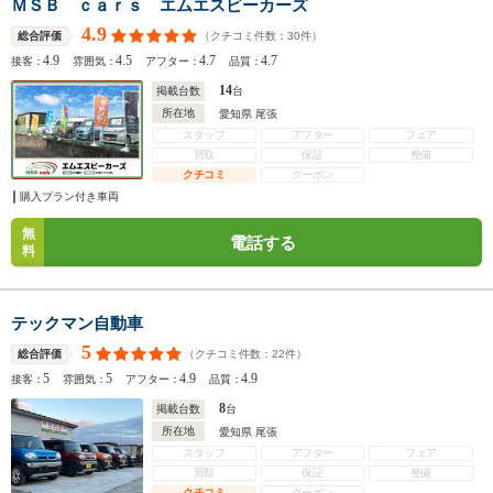
ＭＳＢ ｃａｒｓ エムエスビーカーズ
4.9
（クチコミ件数：
30
件）
総合評価
4.9
4.5
4.7
4.7
接客：
雰囲気：
アフター：
品質：
14
掲載台数
台
所在地
愛知県 尾張
スタッフ
アフター
フェア
買取
保証
整備
クチコミ
クーポン
購入プラン付き車両
無
電話する
料
テックマン自動車
5
（クチコミ件数：
22
件）
総合評価
5
5
4.9
4.9
接客：
雰囲気：
アフター：
品質：
8
掲載台数
台
所在地
愛知県 尾張
スタッフ
アフター
フェア
買取
保証
整備
クチコミ
クーポン