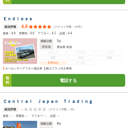
料
Ｅｎｄｌｅｓｓ
4.8
（クチコミ件数：
44
件）
総合評価
4.8
4.6
4.5
4.4
接客：
雰囲気：
アフター：
品質：
5
掲載台数
台
所在地
愛知県 尾張
スタッフ
アフター
フェア
買取
保証
整備
クチコミ
クーポン
カーセンサーアフター保証車
購入プラン付き車両
無
電話する
料
Ｃｅｎｔｒａｌ Ｊａｐａｎ Ｔｒａｄｉｎｇ
-
（クチコミ件数：
-
件）
総合評価
-
-
-
-
接客：
雰囲気：
アフター：
品質：
4
掲載台数
台