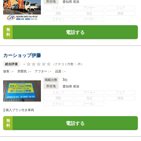
所在地
愛知県 尾張
スタッフ
アフター
フェア
買取
保証
整備
クチコミ
クーポン
無
電話する
料
カーショップ伊藤
-
（クチコミ件数：
-
件）
総合評価
-
-
-
-
接客：
雰囲気：
アフター：
品質：
3
掲載台数
台
所在地
愛知県 尾張
スタッフ
アフター
フェア
買取
保証
整備
クチコミ
クーポン
購入プラン付き車両
無
電話する
料