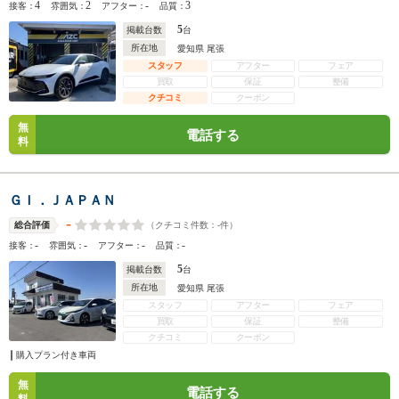
4
2
-
3
接客：
雰囲気：
アフター：
品質：
5
掲載台数
台
所在地
愛知県 尾張
スタッフ
アフター
フェア
買取
保証
整備
クチコミ
クーポン
無
電話する
料
ＧＩ．ＪＡＰＡＮ
-
（クチコミ件数：
-
件）
総合評価
-
-
-
-
接客：
雰囲気：
アフター：
品質：
5
掲載台数
台
所在地
愛知県 尾張
スタッフ
アフター
フェア
買取
保証
整備
クチコミ
クーポン
購入プラン付き車両
無
電話する