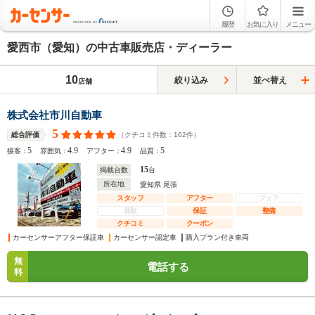
履歴
お気に入り
メニュー
愛西市（愛知）の中古車販売店・ディーラー
10
絞り込み
並べ替え
店舗
株式会社市川自動車
5
（クチコミ件数：
162
件）
総合評価
5
4.9
4.9
5
接客：
雰囲気：
アフター：
品質：
15
掲載台数
台
所在地
愛知県 尾張
スタッフ
アフター
フェア
買取
保証
整備
クチコミ
クーポン
カーセンサーアフター保証車
カーセンサー認定車
購入プラン付き車両
無
電話する
料