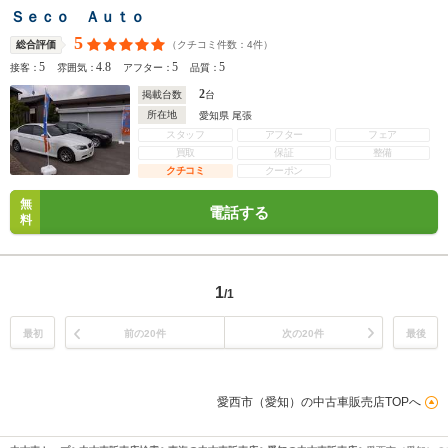
Ｓｅｃｏ Ａｕｔｏ
5
（クチコミ件数：
4
件）
総合評価
5
4.8
5
5
接客：
雰囲気：
アフター：
品質：
2
掲載台数
台
所在地
愛知県 尾張
スタッフ
アフター
フェア
買取
保証
整備
クチコミ
クーポン
無
電話する
料
1
/1
最初
前の20件
次の20件
最後
愛西市（愛知）の中古車販売店TOPへ