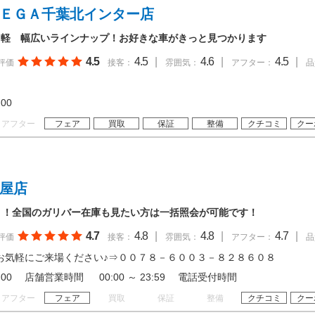
ＭＥＧＡ千葉北インター店
・軽 幅広いラインナップ！お好きな車がきっと見つかります
4.5
4.5
|
4.6
|
4.5
|
評価
接客：
雰囲気：
アフター：
品
19:00
アフター
フェア
買取
保証
整備
クチコミ
クー
茶屋店
！！全国のガリバー在庫も見たい方は一括照会が可能です！
4.7
4.8
|
4.8
|
4.7
|
評価
接客：
雰囲気：
アフター：
品
お気軽にご来場ください♪⇒００７８－６００３－８２８６０８
 20:00 店舗営業時間 00:00 ～ 23:59 電話受付時間
アフター
フェア
買取
保証
整備
クチコミ
クー