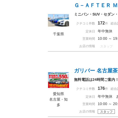
Ｇ－ＡＦＴＥＲ 
ミニバン・SUV・セダン
172
クチコミ件数
件
総合
年中無休
定休日
千葉県
10:00 ～ 
営業時間
お店の情報
スタッフ
ガリバー 名古屋
無料電話は24時間ご案内
176
クチコミ件数
件
総合
愛知県
年中無休 
定休日
名古屋・知
10:00 ～
営業時間
多
お店の情報
スタッフ