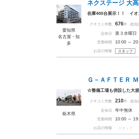
ネクステージ 大
在庫400台展示！！ イ
676
クチコミ件数
件
総合
愛知県
第３水曜日
定休日
名古屋・知
10:00 ～ 
営業時間
多
お店の情報
スタッフ
Ｇ－ＡＦＴＥＲ 
☆整備工場も併設した大規
210
クチコミ件数
件
総合
年中無休
定休日
栃木県
10:00 ～ 
営業時間
お店の情報
スタッフ