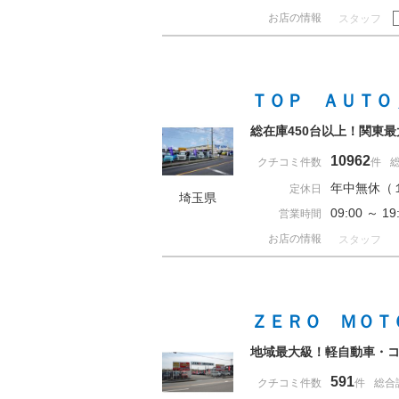
お店の情報
スタッフ
ＴＯＰ ＡＵＴＯ
総在庫450台以上！関東
10962
クチコミ件数
件
年中無休（
定休日
埼玉県
09:00 ～ 
営業時間
お店の情報
スタッフ
ＺＥＲＯ ＭＯＴ
地域最大級！軽自動車・コ
591
クチコミ件数
件
総合