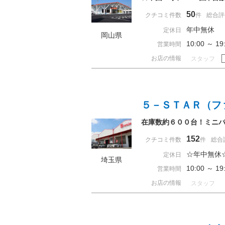
50
クチコミ件数
件
総合評
年中無休
定休日
岡山県
10:00 ～ 
営業時間
お店の情報
スタッフ
５－ＳＴＡＲ（フ
在庫数約６００台！ミニバ
152
クチコミ件数
件
総合
☆年中無休
定休日
埼玉県
10:00 ～ 
営業時間
お店の情報
スタッフ