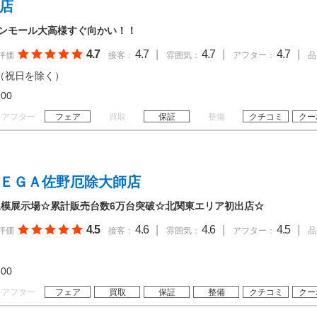
高店
オンモール大高様すぐ向かい！！
4.7
4.7
|
4.7
|
4.7
|
評価
接客：
雰囲気：
アフター：
品
（祝日を除く）
20:00
アフター
フェア
買取
保証
整備
クチコミ
クー
ＭＥＧＡ佐野厄除大師店
模展示場☆累計販売台数6万台突破☆北関東エリア初出店☆
4.5
4.6
|
4.6
|
4.5
|
評価
接客：
雰囲気：
アフター：
品
19:00
アフター
フェア
買取
保証
整備
クチコミ
クー