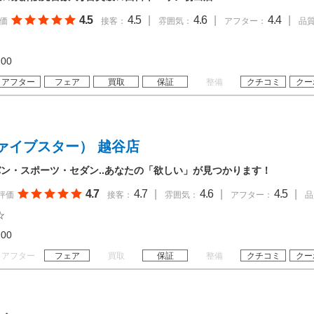
4.5
4.5
|
4.6
|
4.4
|
価
接客：
雰囲気：
アフター：
品
19:00
アフター
フェア
買取
保証
整備
クチコミ
クー
ァイブスター） 越谷店
ン・スポーツ・セダン..あなたの「欲しい」が見つかります！
4.7
4.7
|
4.6
|
4.5
|
評価
接客：
雰囲気：
アフター：
品
☆
19:00
アフター
フェア
買取
保証
整備
クチコミ
クー