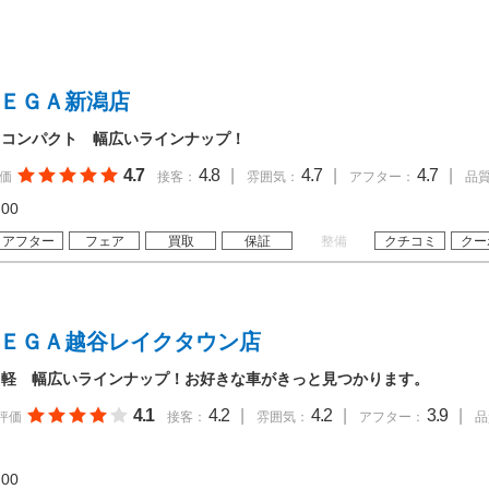
ＭＥＧＡ新潟店
・コンパクト 幅広いラインナップ！
4.7
4.8
|
4.7
|
4.7
|
価
接客：
雰囲気：
アフター：
品
19:00
アフター
フェア
買取
保証
整備
クチコミ
クー
ＭＥＧＡ越谷レイクタウン店
・軽 幅広いラインナップ！お好きな車がきっと見つかります。
4.1
4.2
|
4.2
|
3.9
|
評価
接客：
雰囲気：
アフター：
品
19:00