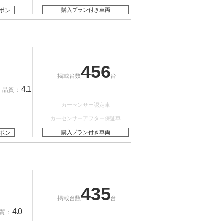
ポン
購入プラン付き車両
456
掲載台数
台
4.1
品質：
カーセンサー認定車
カーセンサーアフター保証車
ポン
購入プラン付き車両
435
掲載台数
台
4.0
質：