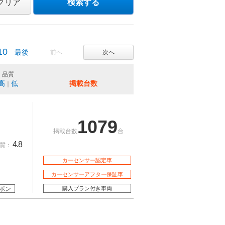
クリア
検索する
10
最後
前へ
次へ
品質
高
低
掲載台数
｜
1079
掲載台数
台
4.8
質：
カーセンサー認定車
カーセンサーアフター保証車
ポン
購入プラン付き車両