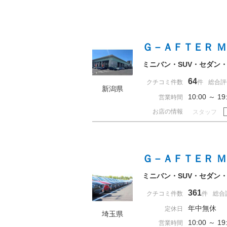
Ｇ－ＡＦＴＥＲ 
ミニバン・SUV・セダン
64
クチコミ件数
件
総合評
新潟県
10:00 ～ 
営業時間
お店の情報
スタッフ
Ｇ－ＡＦＴＥＲ 
ミニバン・SUV・セダン
361
クチコミ件数
件
総合
年中無休
定休日
埼玉県
10:00 ～ 
営業時間