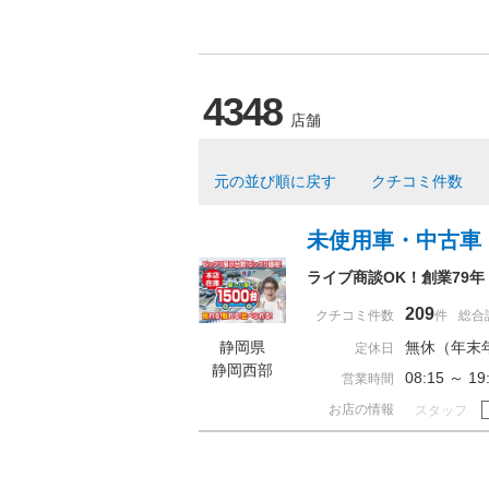
4348
店舗
元の並び順に戻す
クチコミ件数
未使用車・中古車
ライブ商談OK！創業79
209
クチコミ件数
件
総合
静岡県
無休（年末
定休日
静岡西部
08:15 ～
営業時間
お店の情報
スタッフ