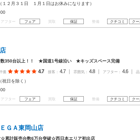
（１２月３１日 １月１日はお休みになります）
19:00
アフター
フェア
買取
保証
整備
クチコミ
クー
谷店
数350台以上！！ ★国道1号線沿い ★キッズスペース完備
4.7
4.7
|
4.8
|
4.6
|
評価
接客：
雰囲気：
アフター：
品
（祝日を除く）
20:00
アフター
フェア
買取
保証
整備
クチコミ
クー
ＭＥＧＡ東岡山店
数☆累計販売台数6万台突破☆西日本エリア初出店