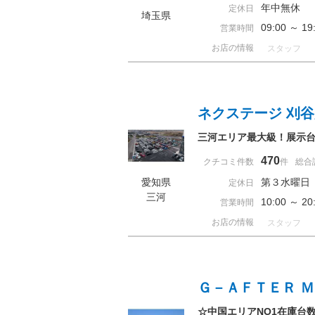
年中無休 
定休日
埼玉県
09:00 ～ 
営業時間
お店の情報
スタッフ
ネクステージ 刈
三河エリア最大級！展示台
470
クチコミ件数
件
総合
愛知県
第３水曜日
定休日
三河
10:00 ～ 
営業時間
お店の情報
スタッフ
Ｇ－ＡＦＴＥＲ 
☆中国エリアNO1在庫台