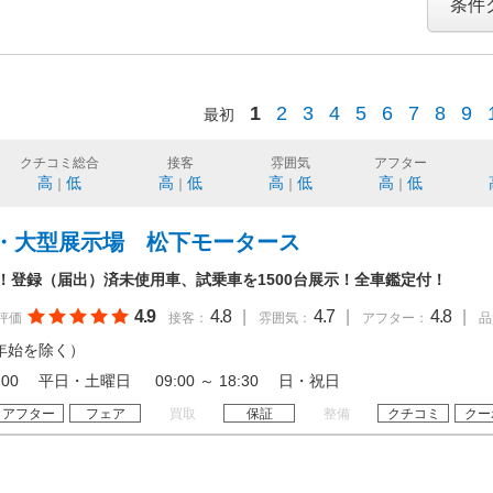
条件
1
2
3
4
5
6
7
8
9
最初
クチコミ総合
接客
雰囲気
アフター
高
低
高
低
高
低
高
低
｜
｜
｜
｜
・大型展示場 松下モータース
年！登録（届出）済未使用車、試乗車を1500台展示！全車鑑定付！
4.9
4.8
|
4.7
|
4.8
|
評価
接客：
雰囲気：
アフター：
品
年始を除く）
 19:00 平日・土曜日 09:00 ～ 18:30 日・祝日
アフター
フェア
買取
保証
整備
クチコミ
クー