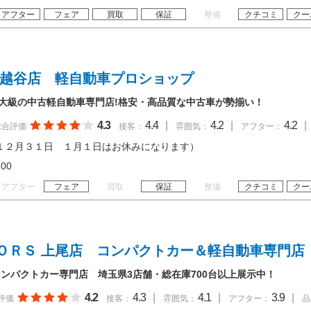
アフター
フェア
買取
保証
整備
クチコミ
クー
 越谷店 軽自動車プロショップ
最大級の中古軽自動車専門店!格安・高品質な中古車が勢揃い！
4.3
4.4
|
4.2
|
4.2
|
総合評価
接客：
雰囲気：
アフター：
１２月３１日 １月１日はお休みになります）
19:00
アフター
フェア
買取
保証
整備
クチコミ
クー
ＯＲＳ 上尾店 コンパクトカー＆軽自動車専門店
ンパクトカー専門店 埼玉県3店舗・総在庫700台以上展示中！
4.2
4.3
|
4.1
|
3.9
|
評価
接客：
雰囲気：
アフター：
品