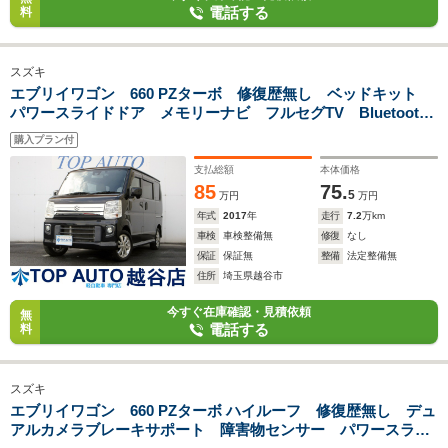
電話する
料
スズキ
エブリイワゴン 660 PZターボ 修復歴無し ベッドキット
パワースライドドア メモリーナビ フルセグTV Bluetooth
対応 バックカメラ ETC DVD再生 前後ドラレコ HIDオ
購入プラン付
ートライト フォグ プッシュスタート
支払総額
本体価格
85
75.
5
万円
万円
年式
2017
年
走行
7.2
万km
車検
車検整備無
修復
なし
保証
保証無
整備
法定整備無
住所
埼玉県越谷市
今すぐ在庫確認・見積依頼
無
電話する
料
スズキ
エブリイワゴン 660 PZターボ ハイルーフ 修復歴無し デュ
アルカメラブレーキサポート 障害物センサー パワースライ