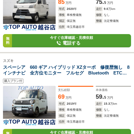
85
75.
5
万円
万円
年式
2020
年
走行
9.0
万km
車検
車検整備無
修復
なし
保証
保証無
整備
法定整備無
住所
埼玉県越谷市
今すぐ在庫確認・見積依頼
無
電話する
料
スズキ
スペーシア 660 ギア ハイブリッド XZターボ 修復歴無し 8
インチナビ 全方位モニター フルセグ Bluetooth ETC
DVD再生 両側電動スライドドア 左右シートヒーター 後席
購入プラン付
サーキュレーター アダプティブクルーズ 衝突軽減ブレー
キ パドルシフト
支払総額
本体価格
69
59.
5
万円
万円
年式
2019
年
走行
15.3
万km
車検
車検整備無
修復
なし
保証
保証無
整備
法定整備無
住所
埼玉県越谷市
今すぐ在庫確認・見積依頼
無