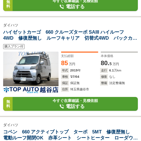
今すぐ在庫確認・見積依頼
無
電話する
料
ダイハツ
ハイゼットカーゴ 660 クルーズターボ SAIII ハイルーフ
4WD 修復歴無し ルーフキャリア 切替式4WD バックカメ
ラ ETC ドライブレコーダー LEDヘッドライト LEDフォ
購入プラン付
グライト スマートアシスト キーレスキー 電動格納ミラ
ー パワーウィンドウ
支払総額
本体価格
85
80.
5
万円
万円
年式
2019
年
走行
6.1
万km
車検
'27/04
修復
なし
保証
保証無
整備
法定整備無
住所
埼玉県越谷市
今すぐ在庫確認・見積依頼
無
電話する
料
ダイハツ
コペン 660 アクティブトップ ターボ 5MT 修復歴無し
電動ルーフ開閉OK 赤革シート シートヒーター ローダウ