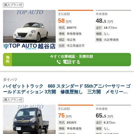
ン 社外アルミホイール パールホワイト メモリーナビ
購入プラン付
Bluetooth フルセグ DVD ETC タイミングチェーン
支払総額
本体価格
58
48.
5
万円
万円
年式
2007
年
走行
18.7
万km
車検
車検整備無
修復
なし
保証
保証無
整備
法定整備無
住所
埼玉県越谷市
今すぐ在庫確認・見積依頼
無
電話する
料
ダイハツ
ハイゼットトラック 660 スタンダード 55thアニバーサリー ゴ
ールドエディション 3方開 修復歴無し 三方開 メモリーナ
ビ 地デジ ETC フォグライト メッキグリル エアバッ
購入プラン付
グ エアコン パワステ
支払総額
本体価格
75
65.
5
万円
万円
年式
2016
年
走行
6.3
万km
車検
車検整備無
修復
なし