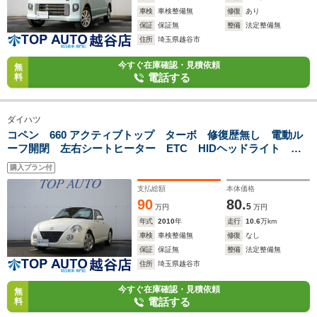
車検
車検整備無
修復
あり
保証
保証無
整備
法定整備無
住所
埼玉県越谷市
今すぐ在庫確認・見積依頼
無
電話する
料
ダイハツ
コペン 660 アクティブトップ ターボ 修復歴無し 電動ル
ーフ開閉 左右シートヒーター ETC HIDヘッドライト キ
ーレスキー パールホワイト パワステ ABS
購入プラン付
支払総額
本体価格
90
80.
5
万円
万円
年式
2010
年
走行
10.6
万km
車検
車検整備無
修復
なし
保証
保証無
整備
法定整備無
住所
埼玉県越谷市
今すぐ在庫確認・見積依頼
無
電話する
料