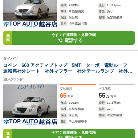
年式
2003
年
走行
15.3
万km
車検
車検整備無
修復
あり
保証
保証無
整備
法定整備無
住所
埼玉県越谷市
今すぐ在庫確認・見積依頼
無
電話する
料
ダイハツ
コペン 660 アクティブトップ 5MT ターボ 電動ルーフ
運転席社外シート 社外マフラー 社外テールランプ 社外ア
ルミホイール 車高調ローダウン オーバーフェンダー 社外
購入プラン付
ホーン ETC LEDライト
支払総額
本体価格
65
55.
5
万円
万円
年式
2004
年
走行
13.4
万km
車検
車検整備無
修復
あり
保証
保証無
整備
法定整備無
住所
埼玉県越谷市
今すぐ在庫確認・見積依頼
無
電話する
料