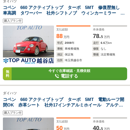
ダイハツ
コペン 660 アクティブトップ ターボ 5MT 修復歴無し
車高調 タワーバー 社外シフトノブ ウィンカーミラー
ETC フォグライト USB/AUX接続対応 CDデッキ 社外14
購入プラン付
インチアルミ タイミングチェーン
支払総額
本体価格
88
78.
5
万円
万円
年式
2008
年
走行
6.6
万km
車検
車検整備無
修復
なし
保証
保証無
整備
法定整備無
住所
埼玉県越谷市
今すぐ在庫確認・見積依頼
無
電話する
料
ダイハツ
コペン 660 アクティブトップ ターボ 5MT 電動ルーフ開
閉OK 赤革シート 社外17インチアルミホイール アルティ
メットエディショングリル クリアテール 社外ホーン 社外
購入プラン付
ステアリング シートヒーター ETC 社外オーディオ
支払総額
本体価格
50
40.
5
万円
万円