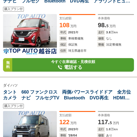
チナビ フルセグ Bluetooth DVD再生 アラウンドビュー
モニター ETC 前後ドラレコ 衝突軽減 パワースライド
購入プラン付
ハンズフリースライドドア オートエアコン
支払総額
本体価格
108
98.
5
万円
万円
年式
2021
年
走行
3.8
万km
車検
車検整備無
修復
なし
保証
保証無
整備
法定整備無
住所
埼玉県越谷市
今すぐ在庫確認・見積依頼
無
電話する
料
ダイハツ
タント 660 ファンクロス 両側パワースライドドア 全方位
カメラ ナビ フルセグTV Bluetooth DVD再生 HDMI対
応 ドラレコ ETC 電子パーキング 左右シートヒーター
購入プラン付
障害物センサー 衝突軽減ブレーキ
支払総額
本体価格
122
117.
5
万円
万円
年式
2023
年
走行
1.0
万km
車検
'28/04
修復
あり