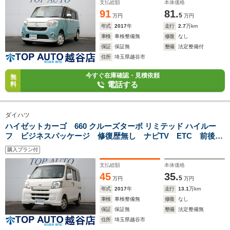
ト スマートキー オートライト
支払総額
本体価格
91
81.
5
万円
万円
年式
2017
年
走行
2.7
万km
車検
車検整備無
修復
なし
保証
保証無
整備
法定整備付
住所
埼玉県越谷市
今すぐ在庫確認・見積依頼
無
電話する
料
ダイハツ
ハイゼットカーゴ 660 クルーズターボ リミテッド ハイルー
フ ビジネスパッケージ 修復歴無し ナビTV ETC 前後ド
ライブレコーダー キーレス 電格ミラー 前席パワーウィン
購入プラン付
ドウ 後席フルフラットシート ABS ドアバイザー
支払総額
本体価格
45
35.
5
万円
万円
年式
2017
年
走行
13.1
万km
車検
車検整備無
修復
なし
保証
保証無
整備
法定整備無
住所
埼玉県越谷市