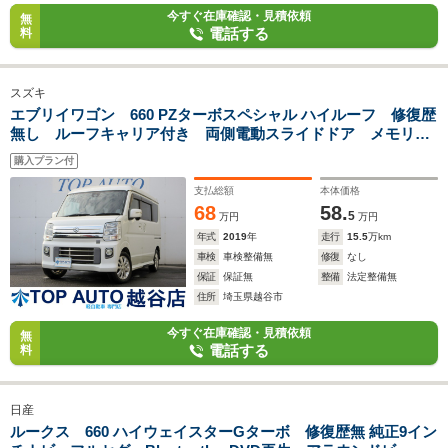
今すぐ在庫確認・見積依頼
無
電話する
料
スズキ
エブリイワゴン 660 PZターボスペシャル ハイルーフ 修復歴
無し ルーフキャリア付き 両側電動スライドドア メモリー
ナビ バックカメラ Bluetooth接続 ETC フルセグ ドラ
購入プラン付
イブレコーダー HIDオートライト フォグ オートステッ
プ リアヒーター
支払総額
本体価格
68
58.
5
万円
万円
年式
2019
年
走行
15.5
万km
車検
車検整備無
修復
なし
保証
保証無
整備
法定整備無
住所
埼玉県越谷市
今すぐ在庫確認・見積依頼
無
電話する
料
日産
ルークス 660 ハイウェイスターGターボ 修復歴無 純正9イン