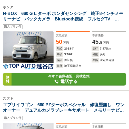
ホンダ
N-BOX 660 G L ターボ ホンダセンシング 純正8インチメモ
リーナビ バックカメラ Bluetooth接続 フルセグTV
DVD/CD ETC ドライブレコーダー 左右パワースライドド
購入プラン付
ア LEDヘッドライト アダプティブクルーズコントロール
パドルシフト
支払総額
本体価格
50
45.
5
万円
万円
年式
2018
年
走行
7.4
万km
車検
'27/07
修復
あり
保証
保証無
整備
法定整備無
住所
埼玉県越谷市
今すぐ在庫確認・見積依頼
無
電話する
料
スズキ
エブリイワゴン 660 PZターボスペシャル 修復歴無し ワン
オーナー デュアルカメラブレーキサポート メモリーナビ
フルセグ Bluetooth バックカメラ ETC 両側パワースラ
購入プラン付
イド オートマチックハイビーム 障害物センサー HIDヘッ
ドライト
支払総額
本体価格