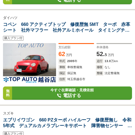
ダイハツ
コペン 660 アクティブトップ 修復歴無 5MT ターボ 赤革
シート 社外マフラー 社外アルミホイール タイミングチェ
ーン 電動ルーフ開閉OK シートヒーター HIDヘッドライ
購入プラン付
ト フォグライト ETC 社外オーディオ MOMOステ
支払総額
本体価格
62
52.
5
万円
万円
年式
2005
年
走行
13.0
万km
車検
車検整備無
修復
なし
保証
保証無
整備
法定整備無
住所
埼玉県越谷市
今すぐ在庫確認・見積依頼
無
電話する
料
スズキ
エブリイワゴン 660 PZターボ ハイルーフ 修復歴無し 令和
5年式 デュアルカメラブレーキサポート 障害物センサー メ
モリーナビ Bluetooth接続 フルセグTV DVD/CD ETC
購入プラン付