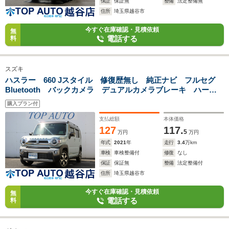
保証
保証無
整備
法定整備無
住所
埼玉県越谷市
今すぐ在庫確認・見積依頼
無
電話する
料
スズキ
ハスラー 660 Jスタイル 修復歴無し 純正ナビ フルセグ
Bluetooth バックカメラ デュアルカメラブレーキ ハーフ
レザーシート 前後ドライブレコーダー ETC 左右シートヒ
購入プラン付
ーター LEDヘッドライト オートマチックハイビーム
支払総額
本体価格
127
117.
5
万円
万円
年式
2021
年
走行
3.4
万km
車検
車検整備付
修復
なし
保証
保証無
整備
法定整備付
住所
埼玉県越谷市
今すぐ在庫確認・見積依頼
無
電話する
料