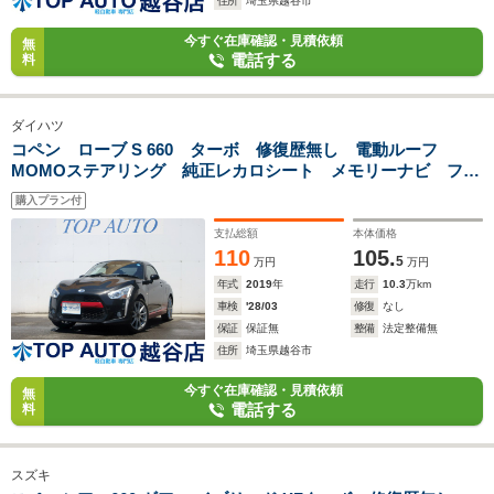
住所
埼玉県越谷市
今すぐ在庫確認・見積依頼
無
電話する
料
ダイハツ
コペン ローブ S 660 ターボ 修復歴無し 電動ルーフ
MOMOステアリング 純正レカロシート メモリーナビ フル
セグ Bluetooth バックカメラ ETC 左右シートヒータ
購入プラン付
ー LEDヘッドライト 横滑り防止 プッシュスタート
支払総額
本体価格
110
105.
5
万円
万円
年式
2019
年
走行
10.3
万km
車検
'28/03
修復
なし
保証
保証無
整備
法定整備無
住所
埼玉県越谷市
今すぐ在庫確認・見積依頼
無
電話する
料
スズキ