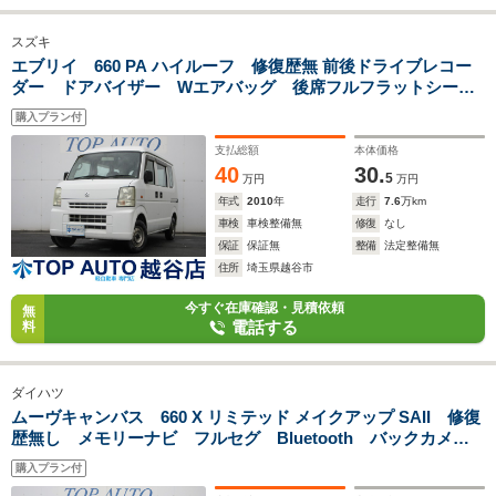
スズキ
エブリイ 660 PA ハイルーフ 修復歴無 前後ドライブレコー
ダー ドアバイザー Wエアバッグ 後席フルフラットシー
ト エアコン フロアマット ヘッドライトレベライザー 積
購入プラン付
載350kg
支払総額
本体価格
40
30.
5
万円
万円
年式
2010
年
走行
7.6
万km
車検
車検整備無
修復
なし
保証
保証無
整備
法定整備無
住所
埼玉県越谷市
今すぐ在庫確認・見積依頼
無
電話する
料
ダイハツ
ムーヴキャンバス 660 X リミテッド メイクアップ SAII 修復
歴無し メモリーナビ フルセグ Bluetooth バックカメ
ラ 両側パワースライド スマートアシスト 踏み間違い防
購入プラン付
止 車線逸脱 ドライブレコーダー ETC プッシュスター