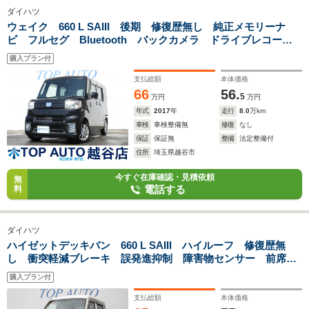
ダイハツ
ウェイク 660 L SAIII 後期 修復歴無し 純正メモリーナ
ビ フルセグ Bluetooth バックカメラ ドライブレコーダ
ー 両側電動スライド 衝突軽減ブレーキ シートヒーター
購入プラン付
プッシュスタート スマートキー ロールシェード
支払総額
本体価格
66
56.
5
万円
万円
年式
2017
年
走行
8.0
万km
車検
車検整備無
修復
なし
保証
保証無
整備
法定整備付
住所
埼玉県越谷市
今すぐ在庫確認・見積依頼
無
電話する
料
ダイハツ
ハイゼットデッキバン 660 L SAIII ハイルーフ 修復歴無
し 衝突軽減ブレーキ 誤発進抑制 障害物センサー 前席パ
ワーウィンドウ ドライブレコーダー ETC LEDヘッドライ
購入プラン付
ト オートマチックハイビーム オーバーヘッドコンソール
支払総額
本体価格