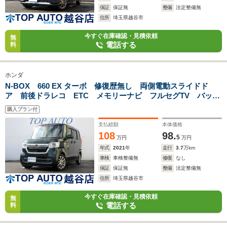
保証
保証無
整備
法定整備無
住所
埼玉県越谷市
今すぐ在庫確認・見積依頼
無
電話する
料
ホンダ
N-BOX 660 EX ターボ 修復歴無し 両側電動スライドド
ア 前後ドラレコ ETC メモリーナビ フルセグTV バック
カメラ DVD再生 衝突軽減ブレーキ 左右シートヒーター
購入プラン付
アダプティブクルーズ パドルシフト プッシュスタート
支払総額
本体価格
108
98.
5
万円
万円
年式
2021
年
走行
3.7
万km
車検
車検整備無
修復
なし
保証
保証無
整備
法定整備無
住所
埼玉県越谷市
今すぐ在庫確認・見積依頼
無
電話する
料