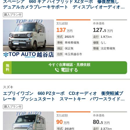
スペーシア 660 ギア ハイブリッド XZターボ 修復歴無し
デュアルカメラブレーキサポート ディスプレイオーディオ
Bluetooth接続 ETC DVD再生 パドルシフト PWRモー
購入プラン付
ド 両側電動スライド 左右シートヒーター ルーフレール
支払総額
本体価格
137
127.
5
万円
万円
年式
2021
年
走行
1.9
万km
車検
車検整備無
修復
なし
保証
保証無
整備
法定整備無
住所
埼玉県越谷市
今すぐ在庫確認・見積依頼
無
電話する
料
スズキ
エブリイワゴン 660 PZターボ CDオーディオ 衝突軽減ブ
レーキ プッシュスタート スマートキー パワースライドド
ア HIDヘッドライト フォグライト 純正アルミ
購入プラン付
支払総額
本体価格
90
80.
5
万円
万円
年式
2018
年
走行
2.3
万km