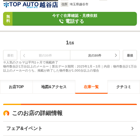
住所
埼玉県越谷市
今すぐ在庫確認・見積依頼
無
電話する
料
1
/16
最初
前の30件
次の30件
最後
※人気のクルマは平均1ヶ月で掲載終了
物件数合計1万台以上のメーカー｜算出データ期間：2025年1月～3月｜内容：物件数合計1万台
以上のメーカーのうち、掲載が終了した物件数が1,000台以上の場合
お店TOP
地図&アクセス
在庫一覧
クチコミ
このお店の詳細情報
フェア&イベント