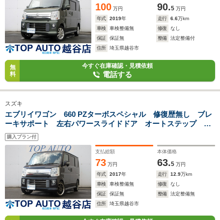
100
90.
5
万円
万円
年式
2019
年
走行
6.6
万km
車検
車検整備無
修復
なし
保証
保証無
整備
法定整備付
住所
埼玉県越谷市
今すぐ在庫確認・見積依頼
無
電話する
料
スズキ
エブリイワゴン 660 PZターボスペシャル 修復歴無し ブレ
ーキサポート 左右パワースライドドア オートステップ メ
モリーナビ バックカメラ Bluetooth フルセグ DVD/CD
購入プラン付
ETC 社外15インチアルミホイール ローダウン 純正エア
ロ 社外マフラー
支払総額
本体価格
73
63.
5
万円
万円
年式
2017
年
走行
12.9
万km
車検
車検整備無
修復
なし
保証
保証無
整備
法定整備無
住所
埼玉県越谷市