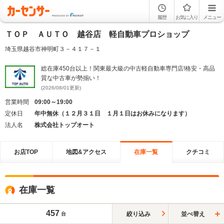
履歴
お気に入り
メニュー
ＴＯＰ ＡＵＴＯ 越谷店 軽自動車プロショップ
埼玉県越谷市神明町３－４１７－１
総在庫450台以上！関東最大級の中古軽自動車専門店!格安・高品
質な中古車が勢揃い！
(2026/08/01更新)
営業時間
09:00～19:00
定休日
年中無休（１２月３１日 １月１日はお休みになります）
法人名
株式会社トップオート
お店TOP
地図&アクセス
在庫一覧
クチコミ
在庫一覧
457
絞り込み
並べ替え
台