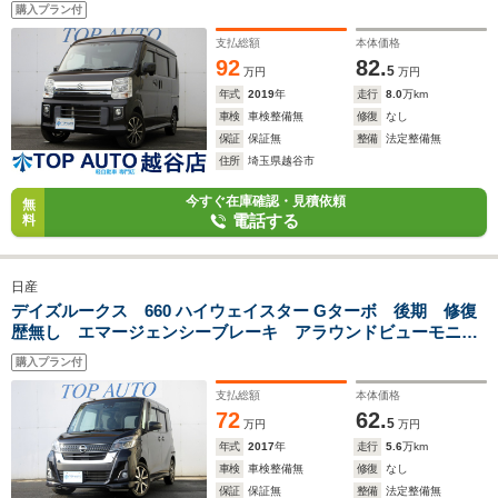
ドドア ETC スマートキー 社外アルミホイール HIDオー
購入プラン付
トライト オートマチックハイビーム フォグライト タイミ
ングチェーン
支払総額
本体価格
92
82.
5
万円
万円
年式
2019
年
走行
8.0
万km
車検
車検整備無
修復
なし
保証
保証無
整備
法定整備無
住所
埼玉県越谷市
今すぐ在庫確認・見積依頼
無
電話する
料
日産
デイズルークス 660 ハイウェイスター Gターボ 後期 修復
歴無し エマージェンシーブレーキ アラウンドビューモニタ
ー 両側パワースライドドア ワイドナビ フルセグTV ブル
購入プラン付
ートゥース接続 ETC 後席サーキュレーター ロールカーテ
ンシェード
支払総額
本体価格
72
62.
5
万円
万円
年式
2017
年
走行
5.6
万km
車検
車検整備無
修復
なし
保証
保証無
整備
法定整備無