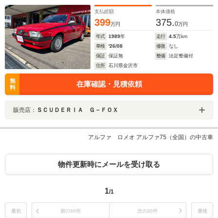
支払総額
本体価格
399
375.
0
万円
万円
年式
1989
年
走行
4.5
万km
車検
'26/08
修復
なし
保証
保証無
整備
法定整備付
住所
石川県金沢市
無
在庫確認・見積依頼
料
販売店：
ＳＣＵＤＥＲＩＡ Ｇ－ＦＯＸ
アルファ ロメオ アルファ75（全国）の中古車
物件更新時にメールを受け取る
1
/1
最初
前の30件
次の30件
最後