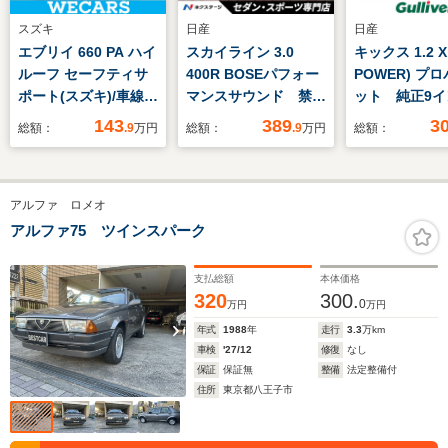
スズキ
日産
日産
エブリイ 660 PA ハイ
スカイライン 3.0
キックス 1.2 X 
ルーフ セーフティサ
400R BOSEパフォー
POWER) プ
ポート(スズキ)/車線逸
マンスサウンド 禁煙
ット 純正9イ
脱防止支援システム/
車 405馬力 ツイン
ビ アラウン
143
389
3
総額：
.9
万円
総額：
.9
万円
総額：
届出済未使用車/ヘッ
ターボ 黒革 シート
モニター 前
ドランプ LED/アイド
ヒーター 純正19イ
ブレコーダー
リングストップ/禁煙
ンチAW レッドブレ
レザーシート
アルファ ロメオ
車/パワーウインドウ/
ーキキャリパー 全方
ルインナーミ
キーレスエントリー/
位運転支援システム
滑り防止措置
アルファ75 ツインスパーク
パワーステアリング/
メーカーナビ LEDヘ
17インチアル
オートライト
ッド ETC
ール LEDヘ
支払総額
本体価格
ト
320
300.
0
万円
万円
年式
1988
年
走行
3.3
万km
車検
'27/12
修復
なし
保証
保証無
整備
法定整備付
住所
東京都八王子市