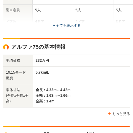
乗車定員
5人
5人
5人
ドア数
4ドア
4ドア
3ドア
▼
全てを表示する
全高
全高
全
1.43m～1.44m
1.39m～1.4m
1.
アルファ75の基本情報
平均価格
232万円
全幅
全幅
全
サイズ
1.7m～1.73m
1.76m
1.
全長
全長
10.15モード
5.7km/L
(全長x全幅x全高)
4.45m
4.56m～4.67m
4.07
燃費
車体寸法
全長：4.33m～4.42m
(全長x全幅x全
全幅：1.63m～1.66m
ホイールベース
ホイールベース
ホイー
高)
全高：1.4m
-m
-m
もっと見る
WLTCモード