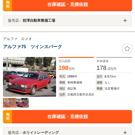
無
在庫確認・見積依頼
料
販売店：
前澤自動車整備工場
アルファ ロメオ
アルファ75 ツインスパーク
支払総額
本体価格
198
178.
0
万円
万円
年式
1990
年
走行
8.5
万km
車検
車検整備無
修復
なし
保証
保証無
整備
法定整備付
住所
京都府京都市伏見区
無
在庫確認・見積依頼
料
販売店：
ホリイトレーディング