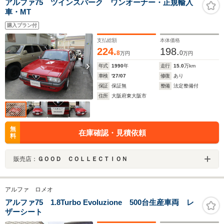
アルファ75 ツインスパーク ワンオーナー・正規輸入
車・MT
購入プラン付
支払総額
本体価格
224.
198.
8
0
万円
万円
年式
1990
年
走行
15.0
万km
車検
'27/07
修復
あり
保証
保証無
整備
法定整備付
住所
大阪府東大阪市
無
在庫確認・見積依頼
料
販売店：
ＧＯＯＤ ＣＯＬＬＥＣＴＩＯＮ
アルファ ロメオ
アルファ75 1.8Turbo Evoluzione 500台生産車両 レ
ザーシート