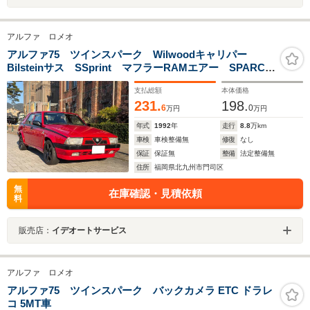
アルファ ロメオ
アルファ75 ツインスパーク Wilwoodキャリパー
Bilsteinサス SSprint マフラーRAMエアー SPARCO
シート
支払総額
本体価格
231.
198.
6
0
万円
万円
年式
1992
年
走行
8.8
万km
車検
車検整備無
修復
なし
保証
保証無
整備
法定整備無
住所
福岡県北九州市門司区
無
在庫確認・見積依頼
料
販売店：
イデオートサービス
アルファ ロメオ
アルファ75 ツインスパーク バックカメラ ETC ドラレ
コ 5MT車