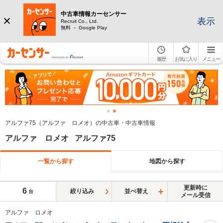
中古車情報カーセンサー
表示
Recruit Co., Ltd.
無料 － Google Play
履歴
お気に入り
メニュー
アルファ75（アルファ ロメオ）の中古車・中古車情報
アルファ ロメオ アルファ75
一覧から探す
地図から探す
更新時に
6
絞り込み
並べ替え
台
メール受信
アルファ ロメオ