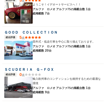
5
総合評価
点
ようこそ！イデオートサービスへ！！
1
アルファ ロメオ アルファ75の
掲載台数
台
7
総掲載数
台
ＧＯＯＤ ＣＯＬＬＥＣＴＩＯＮ
5
総合評価
点
高年式・低走行車を中心に取り揃えております。
1
アルファ ロメオ アルファ75の
掲載台数
台
20
総掲載数
台
ＳＣＵＤＥＲＩＡ Ｇ－ＦＯＸ
0
総合評価
点
輸入欧州車のコンディションを維持するための最適な
環境
1
アルファ ロメオ アルファ75の
掲載台数
台
9
総掲載数
台