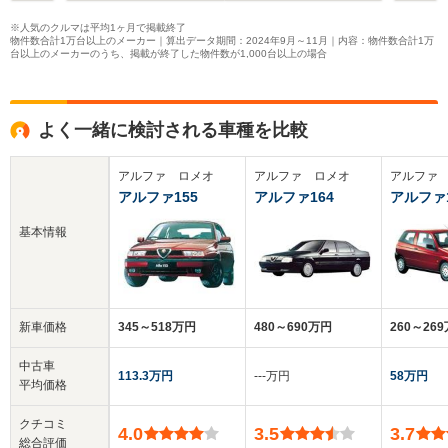
※人気のクルマは平均1ヶ月で掲載終了
物件数合計1万台以上のメーカー｜算出データ期間：2024年9月～11月｜内容：物件数合計1万
台以上のメーカーのうち、掲載が終了した物件数が1,000台以上の場合
よく一緒に検討される車種を比較
アルファ ロメオ
アルファ ロメオ
アルファ
アルファ155
アルファ164
アルファ1
基本情報
新車価格
345～518万円
480～690万円
260～26
中古車
113.3万円
‐‐‐万円
58万円
平均価格
クチコミ
4.0
3.5
3.7
総合評価