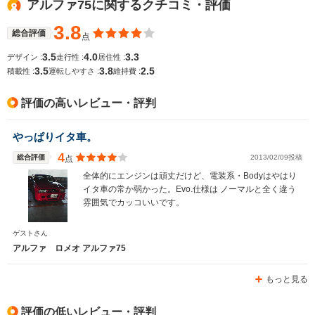
アルファ75に関するクチコミ・評価
-
-
-
燃費
3.8
総合評価
点
3.5
4.0
3.3
デザイン :
走行性 :
居住性 :
3.5
3.8
2.5
排気量
1995～2492cc
2958cc
1969cc
積載性 :
運転しやすさ :
維持費 :
駆動方式
FF、4WD
FF、4WD
FF
評価の高いレビュー・評判
やっぱりイタ車。
4
総合評価
2013/02/09投稿
点
全体的にエンジンは頑丈だけど、電装系・Bodyはやはり
イタ車の常か弱かった。Evo.仕様は ノーマルと全く違う
雰囲気でカッコいいです。
ゲストさん
アルファ ロメオ アルファ75
もっと見る
評価の低いレビュー・評判