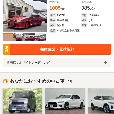
支払総額
本体価格
1005
985.
0
万円
万円
年式
1987
年
走行
13.6
万km
車検
車検整備付
修復
なし
保証
保証無
整備
法定整備付
住所
京都府京都市伏見区
無
在庫確認・見積依頼
料
販売店：
ホリイトレーディング
あなたにおすすめの中古車
［PR］