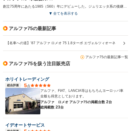
創立75周年にあたる1985（S60）年にデビューした。ジュリエッタ系の後継であり、後の155、156につながるミドルクラスのスポーツセダンだ。アルファロメオ最後のFR（後輪駆動）でもある。日本に導入されたのは2.5LのV6エンジン＋3ATと2L直4のDOHC＋5MTのツインスパークの2モデル。後者はアルファ伝統の1気筒当たり2つのプラグをもつ。ちなみにMT車はギアボックスがデフと一体化されたトランスアクスル方式を採用し、理想的な重量配分を実現している。何にも似ることのない、ユニークなスタイリングと、FRらしい走り味は熱心なマニアの心をとらえて離さない。（1987.1）
全てを表示する
アルファ75の最新記事
【名車への道】’87 アルファ ロメオ 75 1.8ターボ エヴォルツィオーネ
アルファ75の最新記事一覧
アルファ75を扱う注目販売店
ホリイトレーディング
5
総合評価
点
アルファ、FIAT、LANCIA等はもちろんヨーロッパ車
全般も得意としております。
2
アルファ ロメオ アルファ75の
掲載台数
台
23
総掲載数
台
イデオートサービス