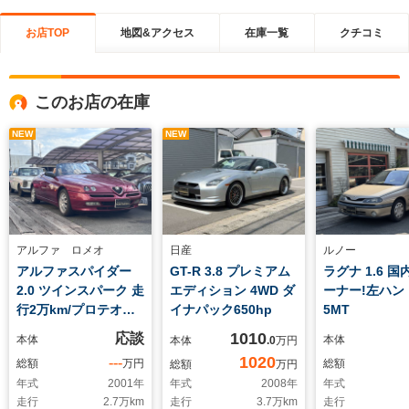
お店TOP
地図&アクセス
在庫一覧
クチコミ
このお店の在庫
NEW
NEW
アルファ ロメオ
日産
ルノー
アルファスパイダー
GT-R 3.8 プレミアム
ラグナ 1.6 
2.0 ツインスパーク 走
エディション 4WD ダ
ーナー!左ハ
行2万km/プロテオレ
イナパック650hp
5MT
ッド/整備履歴/ETC/ド
1010
応談
本体
本体
本体
.0
万円
ラレコ
1020
---
総額
万円
総額
総額
万円
年式
2001
年
年式
2008
年
年式
走行
2.7
万km
走行
3.7
万km
走行