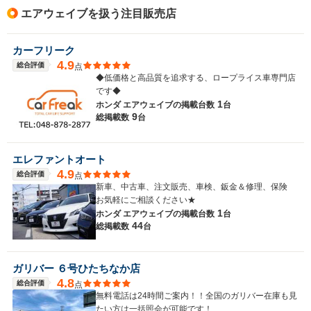
エアウェイブを扱う注目販売店
カーフリーク
4.9
総合評価
点
◆低価格と高品質を追求する、ロープライス車専門店
です◆
1
ホンダ エアウェイブの
掲載台数
台
9
総掲載数
台
エレファントオート
4.9
総合評価
点
新車、中古車、注文販売、車検、鈑金＆修理、保険
お気軽にご相談ください★
1
ホンダ エアウェイブの
掲載台数
台
44
総掲載数
台
ガリバー ６号ひたちなか店
4.8
総合評価
点
無料電話は24時間ご案内！！全国のガリバー在庫も見
たい方は一括照会が可能です！