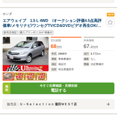
ホンダ
NEW
エアウェイブ 1.5 L 4WD /オークション評価4.5点高評
価車/メモリナビ/ワンセグTV/CD&DVDビデオ再生OK/バ
ックカメラ/パドルシフト/7速CVT/純正アルミ/ワンオーナ
販売店保証
購入プラン付
360°画像付
ー/キセノン/オートエアコン
支払総額
本体価格
68
67.
0
万円
万円
年式
2005
年
走行
3.7
万km
車検
車検整備付
修復
なし
保証
保証付
整備
法定整備付
住所
埼玉県蓮田市
今すぐ在庫確認・見積依頼
無
電話する
料
販売店：
Ｕ－Ｓｅｌｅｃｔｉｏｎ 蓮田ＷＥＳＴ店