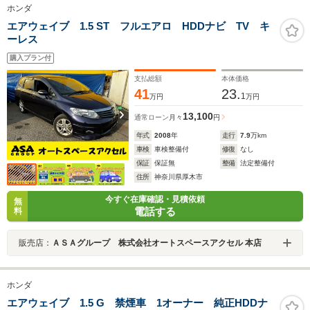
ホンダ
エアウェイブ 1.5 ST フルエアロ HDDナビ TV キ
ーレス
購入プラン付
支払総額
本体価格
41
23.
1
万円
万円
13,100
通常ローン
月々
円
年式
2008
年
走行
7.9
万km
車検
車検整備付
修復
なし
保証
保証無
整備
法定整備付
住所
神奈川県厚木市
今すぐ在庫確認・見積依頼
無
電話する
料
販売店：
ＡＳＡグループ 株式会社オートスペースアクセル 本店
ホンダ
エアウェイブ 1.5 G 禁煙車 1オーナー 純正HDDナ