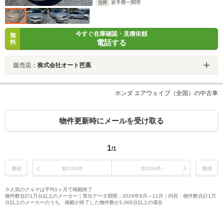
住所
岩手県一関市
今すぐ在庫確認・見積依頼
無
電話する
料
販売店：
株式会社オート芭蕉
ホンダ エアウェイブ（全国）の中古車
物件更新時にメールを受け取る
1
/1
最初
前の30件
次の30件
最後
※人気のクルマは平均1ヶ月で掲載終了
物件数合計1万台以上のメーカー｜算出データ期間：2024年9月～11月｜内容：物件数合計1万
台以上のメーカーのうち、掲載が終了した物件数が1,000台以上の場合