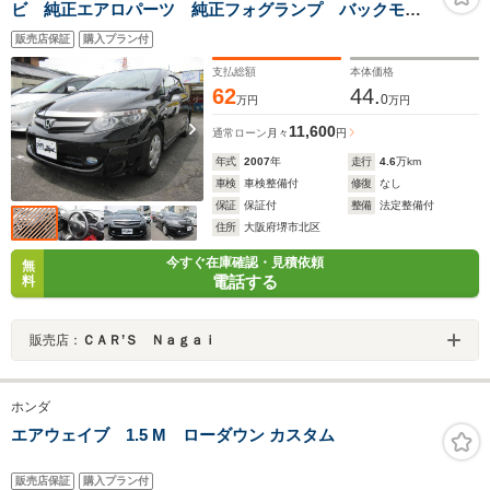
ビ 純正エアロパーツ 純正フォグランプ バックモニ
ター
販売店保証
購入プラン付
支払総額
本体価格
62
44.
0
万円
万円
11,600
通常ローン
月々
円
年式
2007
年
走行
4.6
万km
車検
車検整備付
修復
なし
保証
保証付
整備
法定整備付
住所
大阪府堺市北区
今すぐ在庫確認・見積依頼
無
電話する
料
販売店：
ＣＡＲ’Ｓ Ｎａｇａｉ
ホンダ
エアウェイブ 1.5 M ローダウン カスタム
販売店保証
購入プラン付