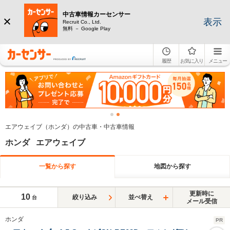
中古車情報カーセンサー
表示
Recruit Co., Ltd.
無料 － Google Play
履歴
お気に入り
メニュー
エアウェイブ（ホンダ）の中古車・中古車情報
ホンダ エアウェイブ
一覧から探す
地図から探す
更新時に
10
絞り込み
並べ替え
台
メール受信
ホンダ
PR