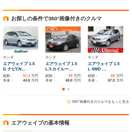
ドア数
5ドア
5ドア
5ドア
全高
全高
全高
お探しの条件で360°画像付きのクルマ
1.54m～1.57m
1.49m～1.51m
1.6m
全幅
全幅
全
サイズ
1.7m
1.7m
1
全長
全長
(全長x全幅x全高)
4.39m～4.41m
4.42m～4.48m
4.5m
ホンダ
ホンダ
ホンダ
エアウェイブ 1.5
エアウェイブ 1.5
エアウェイブ 1.5
G ナビCN…
Lスカイルー…
L 4WD …
総額：
51.3
万円
総額：
59
万円
総額：
68
万円
ホイールベース
ホイールベース
ホイー
本体：
44.9
万円
本体：
49.0
万円
本体：
67.0
万円
-m
-m
360°画像付きのクルマをもっと見る
WLTCモード
-
-
-
燃費
エアウェイブの基本情報