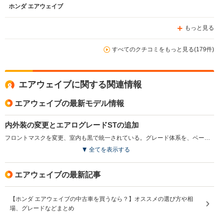
ならリコール扱いして欲しいものです。全体的にコスパを
ホンダ エアウェイブ
重視した安っぽい造りと、CVTジャダーのため不安定な乗
り心地です。と、一見悪いところばかり書いているように
もっと見る
捉えられますが、ホンダエアウェイブの醍醐味はやっぱ
り、スカイルーフです。夜間のドライブでの星空ウォッチ
ング。真夏の海風を浴びながらドライブがてらの日光浴。
すべてのクチコミをもっと見る(179件)
ホンダエアウェイブはまさに、レジャーに特化した、アク
ティブ派な車だと思います。ステーションワゴンだけあっ
て、車内空間もミニバン波に余裕があり、ちょっとした大
エアウェイブに関する関連情報
きい買い物や、引っ越し等にも大活躍しました。マメにメ
ンテナンスして、愛着を持って乗ることができる人にとっ
エアウェイブの最新モデル情報
ては、最高の一台です。ホンダさん、お願いですから、
CVTジャダーだけはなんとかしてください。
内外装の変更とエアログレードSTの追加
フロントマスクを変更、室内も黒で統一されている。グレード体系を、ベーシックなMとエアロパーツを装着したSTの2つに。Mにはドアミラーウインカーなどを装備するSパッケージも設定された。なおスカイルーフは全グレードにオプションで用意される。（2008.4）
全てを表示する
エアウェイブの最新記事
【ホンダ エアウェイブの中古車を買うなら？】オススメの選び方や相
場、グレードなどまとめ