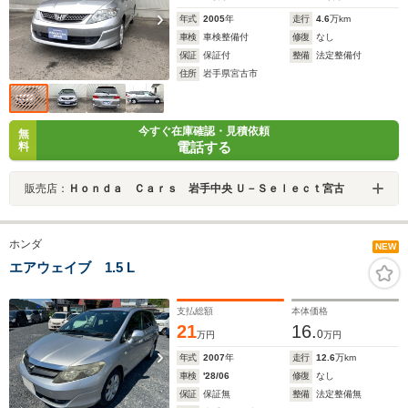
年式
2005
年
走行
4.6
万km
車検
車検整備付
修復
なし
保証
保証付
整備
法定整備付
住所
岩手県宮古市
今すぐ在庫確認・見積依頼
無
電話する
料
販売店：
Ｈｏｎｄａ Ｃａｒｓ 岩手中央 Ｕ－Ｓｅｌｅｃｔ宮古
ホンダ
NEW
エアウェイブ 1.5 L
支払総額
本体価格
21
16.
0
万円
万円
年式
2007
年
走行
12.6
万km
車検
'28/06
修復
なし
保証
保証無
整備
法定整備無