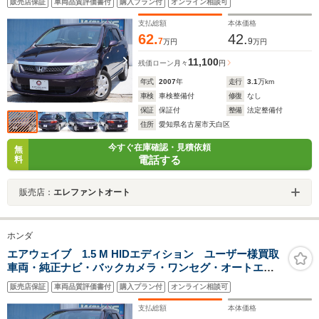
販売店保証
車両品質評価書付
購入プラン付
オンライン相談可
ール・エアバッグ・CD/DVD再生・電格ミラー・チップア
ップシート・7スピードモード
支払総額
本体価格
62.
42.
7
9
万円
万円
11,100
残価ローン
月々
円
年式
2007
年
走行
3.1
万km
車検
車検整備付
修復
なし
保証
保証付
整備
法定整備付
住所
愛知県名古屋市天白区
今すぐ在庫確認・見積依頼
無
電話する
料
販売店：
エレファントオート
ホンダ
エアウェイブ 1.5 M HIDエディション ユーザー様買取
車両・純正ナビ・バックカメラ・ワンセグ・オートエア
コン・パドルシフト・フロアマット・純正14インチホイ
販売店保証
車両品質評価書付
購入プラン付
オンライン相談可
ール・エアバッグ・CD/DVD再生・電格ミラー・チップア
ップシート・7スピードモード
支払総額
本体価格