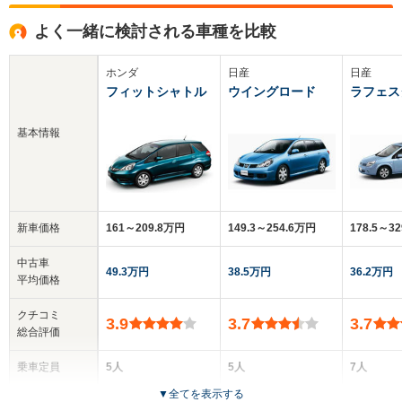
よく一緒に検討される車種を比較
ホンダ
日産
日産
フィットシャトル
ウイングロード
ラフェス
基本情報
新車価格
161～209.8万円
149.3～254.6万円
178.5～3
中古車
49.3万円
38.5万円
36.2万円
平均価格
クチコミ
3.9
3.7
3.7
総合評価
乗車定員
5人
5人
7人
▼
全てを表示する