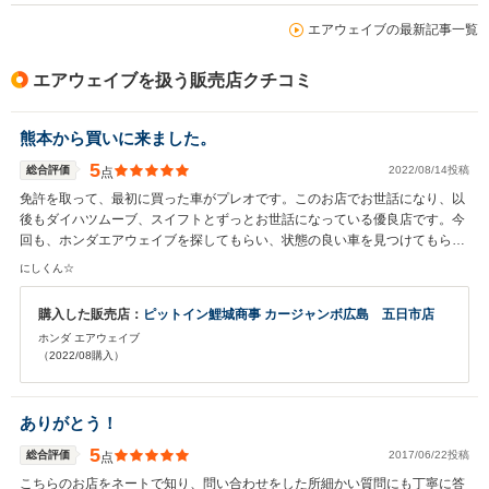
エアウェイブの最新記事一覧
エアウェイブを扱う販売店クチコミ
熊本から買いに来ました。
5
総合評価
2022/08/14投稿
点
免許を取って、最初に買った車がプレオです。このお店でお世話になり、以
後もダイハツムーブ、スイフトとずっとお世話になっている優良店です。今
回も、ホンダエアウェイブを探してもらい、状態の良い車を見つけてもらい
ました。また新しい車を買う時はお世話になろうと思ってます。
にしくん☆
購入した販売店：
ピットイン鯉城商事 カージャンボ広島 五日市店
ホンダ エアウェイブ
（2022/08購入）
ありがとう！
5
総合評価
2017/06/22投稿
点
こちらのお店をネートで知り、問い合わせをした所細かい質問にも丁寧に答