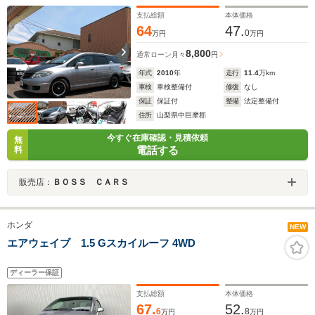
支払総額
本体価格
64
47.
0
万円
万円
8,800
通常ローン
月々
円
年式
2010
年
走行
11.4
万km
車検
車検整備付
修復
なし
保証
保証付
整備
法定整備付
住所
山梨県中巨摩郡
今すぐ在庫確認・見積依頼
無
電話する
料
販売店：
ＢＯＳＳ ＣＡＲＳ
ホンダ
NEW
エアウェイブ 1.5 Gスカイルーフ 4WD
ディーラー保証
支払総額
本体価格
67.
52.
6
8
万円
万円