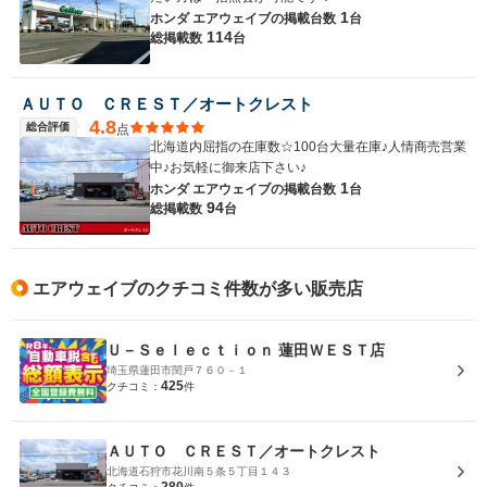
1
ホンダ エアウェイブの
掲載台数
台
114
総掲載数
台
ＡＵＴＯ ＣＲＥＳＴ／オートクレスト
4.8
総合評価
点
北海道内屈指の在庫数☆100台大量在庫♪人情商売営業
中♪お気軽に御来店下さい♪
1
ホンダ エアウェイブの
掲載台数
台
94
総掲載数
台
エアウェイブのクチコミ件数が多い販売店
Ｕ－Ｓｅｌｅｃｔｉｏｎ 蓮田ＷＥＳＴ店
埼玉県蓮田市閏戸７６０－１
425
クチコミ：
件
ＡＵＴＯ ＣＲＥＳＴ／オートクレスト
北海道石狩市花川南５条５丁目１４３