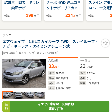
試乗車 ETC ドラレ
ターボ 4WD 純正コネ
スライン デ
コ 純正ナビ
クトナビ リアカメ
ACC 一充電
ラ ETC 純正ドラレ
ロ ETC 大
199
224
総額：
万円
総額：
.7
万円
総額：
コ パドルシフト ク
ビ LEDヘッ
ルーズコントロール
ト 全方位カ
シートヒーター 両側
ートヒーター
ホンダ
電動スライドドア フ
シート ケーブ
ルセグTV 夏冬タイ
エアウェイブ 1.5 Lスカイルーフ 4WD スカイルーフ・
ナビ・キーレス・タイミングチェーン式
ヤ付き
販売店保証
購入プラン付
オンライン相談可
支払総額
本体価格
33.
23.
9
0
万円
万円
年式
2005
年
走行
9.6
万km
車検
車検整備付
修復
なし
保証
保証付
整備
法定整備付
住所
北海道石狩市
今すぐ在庫確認・見積依頼
無
電話する
料