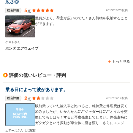
広さ◎
5
総合評価
2013/03/23投稿
点
燃費がよく、荷室が広いのでたくさん荷物を収納すること
ができます。
ゲストさん
ホンダ エアウェイブ
もっと見る
評価の低いレビュー・評判
乗る日によって波があります。
2
総合評価
2017/09/14投稿
点
以前乗っていた輸入車と比べると、維持費と修理費は安く
済みましたが、いかんせんCVTジャダーはCVTオイルを交
換してもしばらくすると再度発生してしまい。停発進時に
ガクガクという振動が車全体に響き渡り、さらにエンジン
からもガラガラと金属系の打音が鳴り響き不快です。本来
エアーズさん
（北海道）