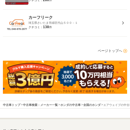
280
クチコミ：
件
カーフリーク
埼玉県さいたま市緑区代山５００－１
138
クチコミ：
件
ページトップへ
中古車トップ
中古車検索：メーカー一覧
ホンダの中古車
全国のホンダ
エアウェイブの中古