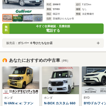
年式
2006
年
走行
7.2
万km
車検
'27/03
修復
なし
保証
保証付
整備
法定整備付
住所
茨城県ひたちなか市
今すぐ在庫確認・見積依頼
無
電話する
料
販売店：
ガリバー ６号ひたちなか店
あなたにおすすめの中古車
［PR］
ホンダ
ホンダ
BYD
N-VAN e: e: ファン
N-BOX カスタム 660
BYDドルフィ