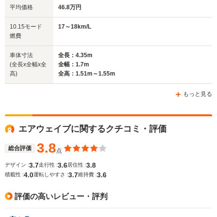
平均価格
46.8万円
排気量
1496cc
1498～1797cc
1997cc
10.15モード
17～18km/L
駆動方式
FF、4WD
FF、4WD
FF、4WD
燃費
車体寸法
全長：4.35m
(全長x全幅x全
全幅：1.7m
高)
全高：1.51m～1.55m
もっと見る
エアウェイブに関するクチコミ・評価
3.8
総合評価
点
3.7
3.6
3.8
デザイン :
走行性 :
居住性 :
4.0
3.7
3.6
積載性 :
運転しやすさ :
維持費 :
評価の高いレビュー・評判