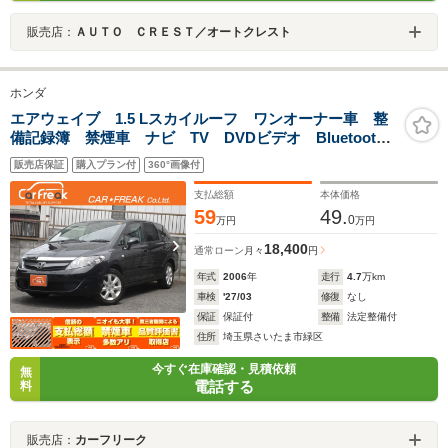
販売店：
ＡＵＴＯ ＣＲＥＳＴ／オートクレスト
ホンダ
エアウェイブ 1.5 Lスカイルーフ ワンオーナー車 整
備記録簿 禁煙車 ナビ TV DVDビデオ Bluetooth
オーディオ CD バックカメラ ETC HID 純正アル
販売店保証
購入プラン付
360°画像付
ミホイール オートエアコン 走行47000km タイミン
グチェーン 修復歴なし OBD検査済
支払総額
本体価格
59
49.
0
万円
万円
18,400
通常ローン
月々
円
年式
2006
年
走行
4.7
万km
車検
'27/03
修復
なし
保証
保証付
整備
法定整備付
住所
埼玉県さいたま市緑区
今すぐ在庫確認・見積依頼
無
電話する
料
販売店：
カーフリーク