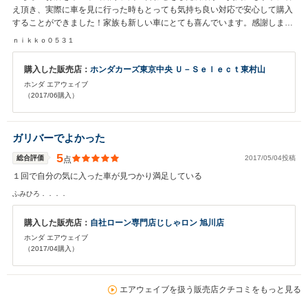
え頂き、実際に車を見に行った時もとっても気持ち良い対応で安心して購入
することができました！家族も新しい車にとても喜んでいます。感謝しま
す、ありがとうございます！
ｎｉｋｋｏ０５３１
購入した販売店：
ホンダカーズ東京中央 Ｕ－Ｓｅｌｅｃｔ東村山
ホンダ エアウェイブ
（2017/06購入）
ガリバーでよかった
5
総合評価
2017/05/04投稿
点
１回で自分の気に入った車が見つかり満足している
ふみひろ．．．．
購入した販売店：
自社ローン専門店じしゃロン 旭川店
ホンダ エアウェイブ
（2017/04購入）
エアウェイブを扱う販売店クチコミをもっと見る