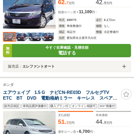
62.
42.
7
9
万円
万円
11,100
残価ローン
月々
円
年式
2007
年
走行
3.1
万km
車検
車検整備付
修復
なし
保証
保証付
整備
法定整備付
住所
愛知県名古屋市天白区
今すぐ在庫確認・見積依頼
無
電話する
料
販売店：
エレファントオート
ホンダ
エアウェイブ 1.5 G ナビCN-RE03D フルセグTV
ETC BT DVD 電動格納ミラー キーレス スペアキ
ー パワーステアリング パワーウィンドウ
販売店保証
車両品質評価書付
購入プラン付
オンライン相談可
360°画像付
支払総額
本体価格
51.
44.
3
9
万円
万円
6,700
通常ローン
月々
円