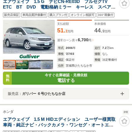
エアウェイブ 1.5 G ナビCN-RE03D フルセグTV
ETC BT DVD 電動格納ミラー キーレス スペアキ
ー パワーステアリング パワーウィンドウ
販売店保証
車両品質評価書付
購入プラン付
オンライン相談可
360°画像付
支払総額
本体価格
51.
44.
3
9
万円
万円
6,700
通常ローン
月々
円
年式
2006
年
走行
7.2
万km
車検
'27/03
修復
なし
保証
保証付
整備
法定整備付
住所
茨城県ひたちなか市
今すぐ在庫確認・見積依頼
無
電話する
料
販売店：
ガリバー ６号ひたちなか店
ホンダ
PR
エアウェイブ 1.5 M HIDエディション ユーザー様買取
車両・純正ナビ・バックカメラ・ワンセグ・オートエア
コン・パドルシフト・フロアマット・純正14インチホイ