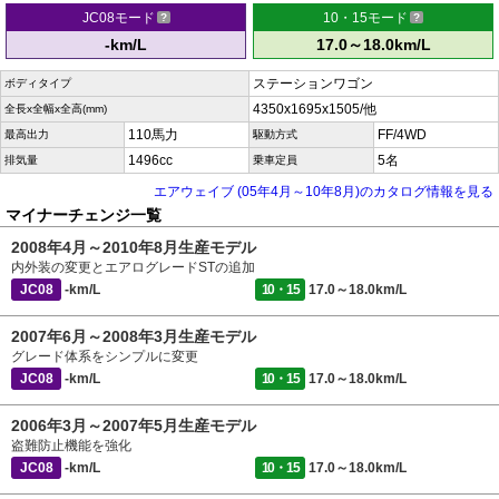
JC08モード
10・15モード
-km/L
17.0～18.0km/L
ステーションワゴン
ボディタイプ
4350x1695x1505/他
全長x全幅x全高(mm)
110馬力
FF/4WD
最高出力
駆動方式
1496cc
5名
排気量
乗車定員
エアウェイブ (05年4月～10年8月)のカタログ情報を見る
マイナーチェンジ一覧
2008年4月～2010年8月生産モデル
内外装の変更とエアログレードSTの追加
JC08
-km/L
10・15
17.0～18.0km/L
2007年6月～2008年3月生産モデル
グレード体系をシンプルに変更
JC08
-km/L
10・15
17.0～18.0km/L
2006年3月～2007年5月生産モデル
盗難防止機能を強化
JC08
-km/L
10・15
17.0～18.0km/L