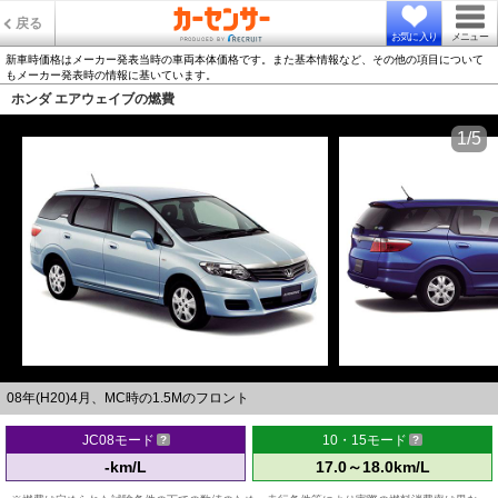
戻る
お気に入り
メニュー
新車時価格はメーカー発表当時の車両本体価格です。また基本情報など、その他の項目について
もメーカー発表時の情報に基いています。
ホンダ エアウェイブの燃費
1/5
08年(H20)4月、MC時の1.5Mのフロント
JC08モード
10・15モード
-km/L
17.0～18.0km/L