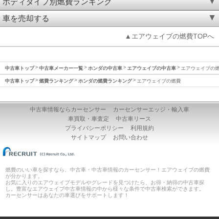
ボディタイプ別燃費ランキング
車を売却する
▲エアウェイブの燃費TOPへ
中古車トップ
中古車メーカー一覧
ホンダの中古車
エアウェイブの中古車
エアウェイブの
中古車トップ
燃費ランキング
ホンダの燃費ランキング
エアウェイブの燃費
中古車情報ならカーセンサー
カーセンサーエッジ・輸入車
車買取・車査定
中古車リース
プライバシーポリシー
利用規約
サイトマップ
お問い合わせ
燃費のいい車を探すなら、中古車・中古車情報のカーセンサー！エアウェイブの燃費
が分かります。
お気に入りのエアウェイブモデルやグレードを見つけたら、お得・納得の中古車探
し。豊富なエアウェイブ中古車情報の中から様々な条件で中古車検索ができます。
カーセンサーはあなたの車選びをサポートします！