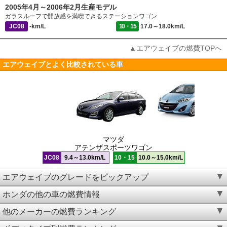
2005年4月～2006年2月生産モデル
ガラスルーフで開放感を満喫できるステーションワゴン
JC08
-km/L
10・15
17.0～18.0km/L
▲エアウェイブの燃費TOPへ
エアウェイブとよく比較されている車
マツダ
アテンザスポーツワゴン
JC08
9.4～13.0km/L
10・15
10.0～15.0km/L
エアウェイブのグレードをピックアップ
ホンダの他の車の燃費情報
他のメーカーの燃費ランキング