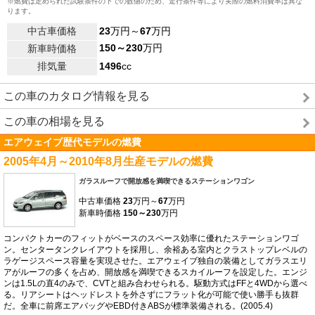
※燃費は定められた試験条件の下での数値のため、走行条件等により実際の燃料消費率は異な
ります。
中古車価格
23
万円～
67
万円
150～230
万円
新車時価格
排気量
1496
cc
この車のカタログ情報を見る
この車の相場を見る
エアウェイブ歴代モデルの燃費
2005年4月～2010年8月生産モデルの燃費
ガラスルーフで開放感を満喫できるステーションワゴン
中古車価格
23
万円～
67
万円
新車時価格
150～230
万円
コンパクトカーのフィットがベースのスペース効率に優れたステーションワゴ
ン。センタータンクレイアウトを採用し、余裕ある室内とクラストップレベルの
ラゲージスペース容量を実現させた。エアウェイブ独自の装備としてガラスエリ
アがルーフの多くを占め、開放感を満喫できるスカイルーフを設定した。エンジ
ンは1.5Lの直4のみで、CVTと組み合わせられる。駆動方式はFFと4WDから選べ
る。リアシートはヘッドレストを外さずにフラット化が可能で使い勝手も抜群
だ。全車に前席エアバッグやEBD付きABSが標準装備される。(2005.4)