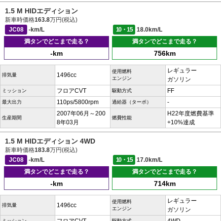
1.5 M HIDエディション
新車時価格
163.8
万円(税込)
JC08
-km/L
10・15
18.0km/L
満タンでどこまで走る？
満タンでどこまで走る？
-km
756km
レギュラー
使用燃料
1496cc
排気量
エンジン
ガソリン
フロアCVT
FF
ミッション
駆動方式
110ps/5800rpm
-
最大出力
過給器（ターボ）
2007年06月～200
H22年度燃費基準
生産期間
燃費性能
8年03月
+10%達成
1.5 M HIDエディション 4WD
新車時価格
183.8
万円(税込)
JC08
-km/L
10・15
17.0km/L
満タンでどこまで走る？
満タンでどこまで走る？
-km
714km
レギュラー
使用燃料
1496cc
排気量
エンジン
ガソリン
ミッション
駆動方式