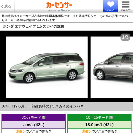
戻る
お気に入り
メニュー
新車時価格はメーカー発表当時の車両本体価格です。また基本情報など、その他の項目について
もメーカー発表時の情報に基いています。
ホンダ エアウェイブ 1.5 スカイの燃費
1/3
07年(H19)6月、一部改良時の1.5 スカイのインパネ
JC08モード
10・15モード
-km/L(42L)
18.0km/L(42L)
満タン
でどこまで走る？
満タン
でどこまで走る？