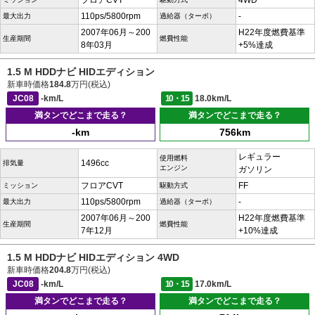
フロアCVT
4WD
110ps/5800rpm
-
最大出力
過給器（ターボ）
2007年06月～200
H22年度燃費基準
生産期間
燃費性能
8年03月
+5%達成
1.5 M HDDナビ HIDエディション
新車時価格
184.8
万円(税込)
JC08
-km/L
10・15
18.0km/L
満タンでどこまで走る？
満タンでどこまで走る？
-km
756km
レギュラー
使用燃料
1496cc
排気量
エンジン
ガソリン
フロアCVT
FF
ミッション
駆動方式
110ps/5800rpm
-
最大出力
過給器（ターボ）
2007年06月～200
H22年度燃費基準
生産期間
燃費性能
7年12月
+10%達成
1.5 M HDDナビ HIDエディション 4WD
新車時価格
204.8
万円(税込)
JC08
-km/L
10・15
17.0km/L
満タンでどこまで走る？
満タンでどこまで走る？