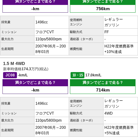
満タンでどこまで走る？
満タンでどこまで走る？
-km
756km
レギュラー
使用燃料
1496cc
排気量
エンジン
ガソリン
フロアCVT
FF
ミッション
駆動方式
110ps/5800rpm
-
最大出力
過給器（ターボ）
2007年06月～200
H22年度燃費基準
生産期間
燃費性能
8年03月
+10%達成
1.5 M 4WD
新車時価格
174.3
万円(税込)
JC08
-km/L
10・15
17.0km/L
満タンでどこまで走る？
満タンでどこまで走る？
-km
714km
レギュラー
使用燃料
1496cc
排気量
エンジン
ガソリン
フロアCVT
4WD
ミッション
駆動方式
110ps/5800rpm
-
最大出力
過給器（ターボ）
2007年06月～200
H22年度燃費基準
生産期間
燃費性能
8年03月
+5%達成