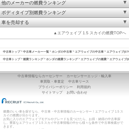
他のメーカーの燃費ランキング
ボディタイプ別燃費ランキング
車を売却する
▲エアウェイブ 1.5 スカイの燃費TOPへ
中古車トップ
中古車メーカー一覧
ホンダの中古車
エアウェイブの中古車
エアウェイブ(07
中古車トップ
燃費ランキング
ホンダの燃費ランキング
エアウェイブの燃費
エアウェイブ(0
中古車情報ならカーセンサー
カーセンサーエッジ・輸入車
車買取・車査定
中古車リース
プライバシーポリシー
利用規約
サイトマップ
お問い合わせ
燃費のいい車を探すなら、中古車・中古車情報のカーセンサー！エアウェイブ 1.5 ス
カイの燃費が分かります。
お気に入りのエアウェイブモデルやグレードを見つけたら、お得・納得の中古車探
し。豊富なエアウェイブ 1.5 スカイ中古車情報の中から様々な条件で中古車検索がで
きます。