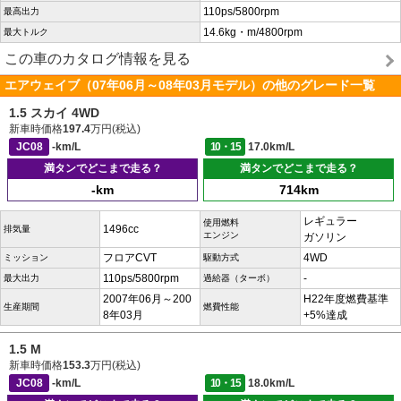
110ps/5800rpm
最高出力
14.6kg・m/4800rpm
最大トルク
この車のカタログ情報を見る
エアウェイブ（07年06月～08年03月モデル）の他のグレード一覧
1.5 スカイ 4WD
新車時価格
197.4
万円(税込)
JC08
-km/L
10・15
17.0km/L
満タンでどこまで走る？
満タンでどこまで走る？
-km
714km
レギュラー
使用燃料
1496cc
排気量
エンジン
ガソリン
フロアCVT
4WD
ミッション
駆動方式
110ps/5800rpm
-
最大出力
過給器（ターボ）
2007年06月～200
H22年度燃費基準
生産期間
燃費性能
8年03月
+5%達成
1.5 M
新車時価格
153.3
万円(税込)
JC08
-km/L
10・15
18.0km/L