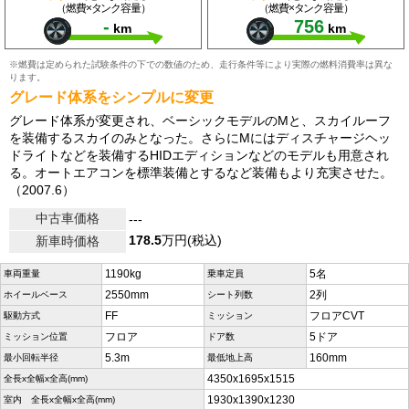
（燃費×タンク容量）
（燃費×タンク容量）
-
756
km
km
※燃費は定められた試験条件の下での数値のため、走行条件等により実際の燃料消費率は異な
ります。
グレード体系をシンプルに変更
グレード体系が変更され、ベーシックモデルのMと、スカイルーフ
を装備するスカイのみとなった。さらにMにはディスチャージヘッ
ドライトなどを装備するHIDエディションなどのモデルも用意され
る。オートエアコンを標準装備とするなど装備もより充実させた。
（2007.6）
中古車価格
---
178.5
万円(税込)
新車時価格
1190kg
5名
車両重量
乗車定員
2550mm
2列
ホイールベース
シート列数
FF
フロアCVT
駆動方式
ミッション
フロア
5ドア
ミッション位置
ドア数
5.3m
160mm
最小回転半径
最低地上高
4350x1695x1515
全長x全幅x全高(mm)
1930x1390x1230
室内 全長x全幅x全高(mm)