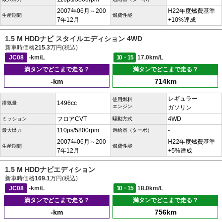
2007年06月～200
H22年度燃費基準
生産期間
燃費性能
7年12月
+10%達成
1.5 M HDDナビ スタイルエディション 4WD
新車時価格
215.3
万円(税込)
JC08
-km/L
10・15
17.0km/L
満タンでどこまで走る？
満タンでどこまで走る？
-km
714km
レギュラー
使用燃料
1496cc
排気量
エンジン
ガソリン
フロアCVT
4WD
ミッション
駆動方式
110ps/5800rpm
-
最大出力
過給器（ターボ）
2007年06月～200
H22年度燃費基準
生産期間
燃費性能
7年12月
+5%達成
1.5 M HDDナビエディション
新車時価格
169.1
万円(税込)
JC08
-km/L
10・15
18.0km/L
満タンでどこまで走る？
満タンでどこまで走る？
-km
756km