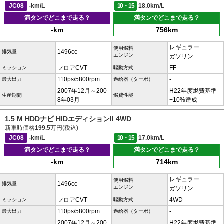
JC08
-km/L
10・15
18.0km/L
満タンでどこまで走る？
満タンでどこまで走る？
-km
756km
レギュラー
使用燃料
1496cc
排気量
エンジン
ガソリン
フロアCVT
FF
ミッション
駆動方式
110ps/5800rpm
-
最大出力
過給器（ターボ）
2007年12月～200
H22年度燃費基準
生産期間
燃費性能
8年03月
+10%達成
1.5 M HDDナビ HIDエディションII 4WD
新車時価格
199.5
万円(税込)
JC08
-km/L
10・15
17.0km/L
満タンでどこまで走る？
満タンでどこまで走る？
-km
714km
レギュラー
使用燃料
1496cc
排気量
エンジン
ガソリン
フロアCVT
4WD
ミッション
駆動方式
110ps/5800rpm
-
最大出力
過給器（ターボ）
2007年12月～200
H22年度燃費基準