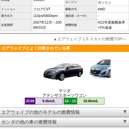
1496cc
エンジン
ガソリン
フロアCVT
4WD
ミッション
駆動方式
110ps/5800rpm
-
最大出力
過給器（ターボ）
2007年12月～200
H22年度燃費基準
生産期間
燃費性能
8年03月
+5%達成
▲エアウェイブ 1.5 スカイの燃費TOPへ
エアウェイブとよく比較されている車
マツダ
アテンザスポーツワゴン
JC08
9.4km/L
10・15
10.0km/L
エアウェイブの他のモデルの燃費情報
ホンダの他の車の燃費情報