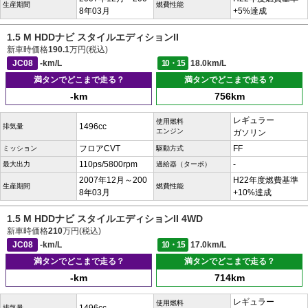
生産期間
燃費性能
8年03月
+5%達成
1.5 M HDDナビ スタイルエディションII
新車時価格
190.1
万円(税込)
JC08
-km/L
10・15
18.0km/L
満タンでどこまで走る？
満タンでどこまで走る？
-km
756km
レギュラー
使用燃料
1496cc
排気量
エンジン
ガソリン
フロアCVT
FF
ミッション
駆動方式
110ps/5800rpm
-
最大出力
過給器（ターボ）
2007年12月～200
H22年度燃費基準
生産期間
燃費性能
8年03月
+10%達成
1.5 M HDDナビ スタイルエディションII 4WD
新車時価格
210
万円(税込)
JC08
-km/L
10・15
17.0km/L
満タンでどこまで走る？
満タンでどこまで走る？
-km
714km
レギュラー
使用燃料
排気量