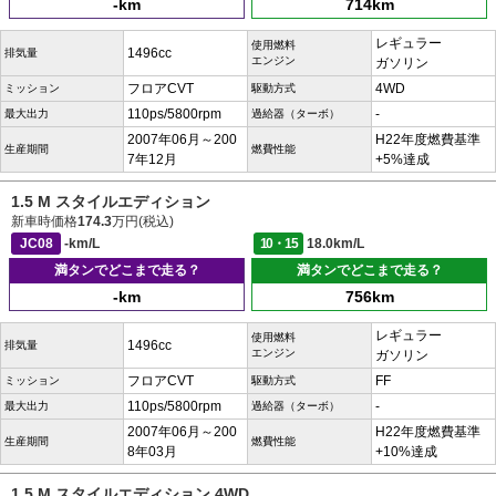
-km
714km
レギュラー
使用燃料
1496cc
排気量
エンジン
ガソリン
フロアCVT
4WD
ミッション
駆動方式
110ps/5800rpm
-
最大出力
過給器（ターボ）
2007年06月～200
H22年度燃費基準
生産期間
燃費性能
7年12月
+5%達成
1.5 M スタイルエディション
新車時価格
174.3
万円(税込)
JC08
-km/L
10・15
18.0km/L
満タンでどこまで走る？
満タンでどこまで走る？
-km
756km
レギュラー
使用燃料
1496cc
排気量
エンジン
ガソリン
フロアCVT
FF
ミッション
駆動方式
110ps/5800rpm
-
最大出力
過給器（ターボ）
2007年06月～200
H22年度燃費基準
生産期間
燃費性能
8年03月
+10%達成
1.5 M スタイルエディション 4WD