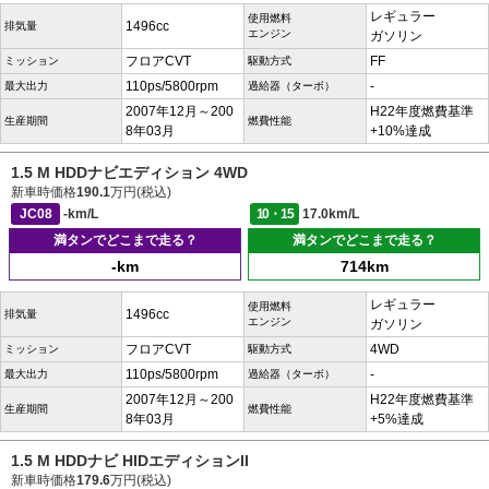
レギュラー
使用燃料
1496cc
排気量
エンジン
ガソリン
フロアCVT
FF
ミッション
駆動方式
110ps/5800rpm
-
最大出力
過給器（ターボ）
2007年12月～200
H22年度燃費基準
生産期間
燃費性能
8年03月
+10%達成
1.5 M HDDナビエディション 4WD
新車時価格
190.1
万円(税込)
JC08
-km/L
10・15
17.0km/L
満タンでどこまで走る？
満タンでどこまで走る？
-km
714km
レギュラー
使用燃料
1496cc
排気量
エンジン
ガソリン
フロアCVT
4WD
ミッション
駆動方式
110ps/5800rpm
-
最大出力
過給器（ターボ）
2007年12月～200
H22年度燃費基準
生産期間
燃費性能
8年03月
+5%達成
1.5 M HDDナビ HIDエディションII
新車時価格
179.6
万円(税込)