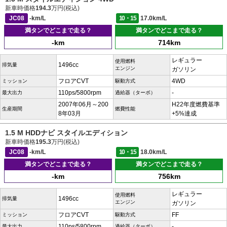
新車時価格
194.3
万円(税込)
JC08
-km/L
10・15
17.0km/L
満タンでどこまで走る？
満タンでどこまで走る？
-km
714km
レギュラー
使用燃料
1496cc
排気量
エンジン
ガソリン
フロアCVT
4WD
ミッション
駆動方式
110ps/5800rpm
-
最大出力
過給器（ターボ）
2007年06月～200
H22年度燃費基準
生産期間
燃費性能
8年03月
+5%達成
1.5 M HDDナビ スタイルエディション
新車時価格
195.3
万円(税込)
JC08
-km/L
10・15
18.0km/L
満タンでどこまで走る？
満タンでどこまで走る？
-km
756km
レギュラー
使用燃料
1496cc
排気量
エンジン
ガソリン
フロアCVT
FF
ミッション
駆動方式
110ps/5800rpm
-
最大出力
過給器（ターボ）