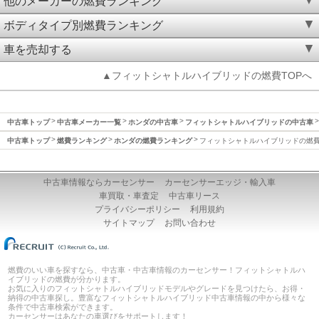
他のメーカーの燃費ランキング
ボディタイプ別燃費ランキング
車を売却する
▲フィットシャトルハイブリッドの燃費TOPへ
中古車トップ
中古車メーカー一覧
ホンダの中古車
フィットシャトルハイブリッドの中古車
中古車トップ
燃費ランキング
ホンダの燃費ランキング
フィットシャトルハイブリッドの燃
中古車情報ならカーセンサー
カーセンサーエッジ・輸入車
車買取・車査定
中古車リース
プライバシーポリシー
利用規約
サイトマップ
お問い合わせ
燃費のいい車を探すなら、中古車・中古車情報のカーセンサー！フィットシャトルハ
イブリッドの燃費が分かります。
お気に入りのフィットシャトルハイブリッドモデルやグレードを見つけたら、お得・
納得の中古車探し。豊富なフィットシャトルハイブリッド中古車情報の中から様々な
条件で中古車検索ができます。
カーセンサーはあなたの車選びをサポートします！