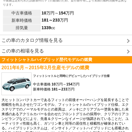
※燃費は定められた試験条件の下での数値のため、走行条件等により実際の燃料消費率は異な
ります。
中古車価格
10
万円～
154
万円
181～233
万円
新車時価格
排気量
1339
cc
この車のカタログ情報を見る
この車の相場を見る
フィットシャトルハイブリッド歴代モデルの燃費
2011年6月～2015年3月生産モデルの燃費
フィットシャトルと同時にデビューしたハイブリッド仕様
中古車価格
10
万円～
154
万円
新車時価格
181～233
万円
大ヒットコンパクトカーであるフィットの前後オーバーハングを延長することで
積載性を向上させたワゴンモデル、フィットシャトルのハイブリッド仕様。エク
ステリアでのノーマルモデルとの差異は、メッキにクリアブルー塗装を施した未
来感のあるアクリルカバーを合わせたフロントグリルの採用や、クリアのリアコ
ンビランプなどにより、先進＆クリーンなイメージが強調されていることだ。ユ
ーティリティ性能も高く、ガソリン車と同等の居住性と積載性が確保されてい
る。ハイブリッドシステムは、インサイト／フィットハイブリッドにも搭載され