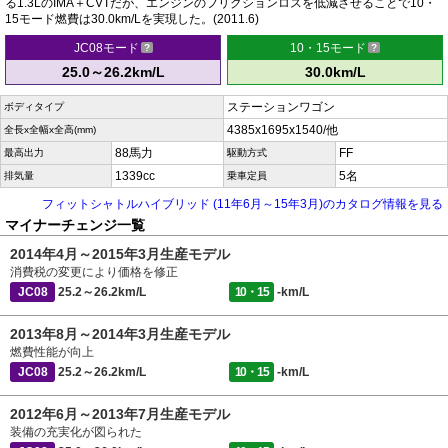
る1.3LのIMA＋CVTだが、エンジンのフリクションロスを低減させることで10・
15モード燃費は30.0km/Lを実現した。(2011.6)
JC08モード
10・15モード
25.0～26.2km/L
30.0km/L
ステーションワゴン
ボディタイプ
4385x1695x1540/他
全長x全幅x全高(mm)
88馬力
FF
最高出力
駆動方式
1339cc
5名
排気量
乗車定員
フィットシャトルハイブリッド (11年6月～15年3月)のカタログ情報を見る
マイナーチェンジ一覧
2014年4月～2015年3月生産モデル
消費税の変更により価格を修正
JC08
25.2～26.2km/L
10・15
-km/L
2013年8月～2014年3月生産モデル
燃費性能が向上
JC08
25.2～26.2km/L
10・15
-km/L
2012年6月～2013年7月生産モデル
装備の充実化が図られた