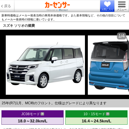
戻る
お気に入り
メニュー
新車時価格はメーカー発表当時の車両本体価格です。また基本情報など、その他の項目について
もメーカー発表時の情報に基いています。
スズキ ソリオの燃費
1/4
25年(R7)1月、MC時のフロント。仕様はグレードにより異なります
JC08モード
10・15モード
18.0～32.0km/L
16.4～24.5km/L