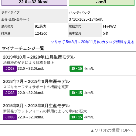
22.0～32.0km/L
-km/L
ハッチバック
ボディタイプ
3710x1625x1745/他
全長x全幅x全高(mm)
91馬力
FF/4WD
最高出力
駆動方式
1242cc
5名
排気量
乗車定員
ソリオ (15年8月～20年11月)のカタログ情報を見る
マイナーチェンジ一覧
2019年10月～2020年11月生産モデル
消費税の変更により価格を修正
JC08
22.0～32.0km/L
10・15
-km/L
2018年7月～2019年9月生産モデル
スズキセーフティサポートの機能を充実
JC08
22.0～32.0km/L
10・15
-km/L
2015年8月～2018年6月生産モデル
新開発プラットフォームの採用によって車内が拡大
JC08
22.0～32.0km/L
10・15
-km/L
▲ソリオの燃費TOPへ