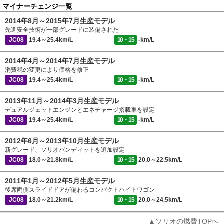
マイナーチェンジ一覧
2014年8月～2015年7月生産モデル
先進安全技術が一部グレードに装備された
JC08
19.4～25.4km/L
10・15
-km/L
2014年4月～2014年7月生産モデル
消費税の変更により価格を修正
JC08
19.4～25.4km/L
10・15
-km/L
2013年11月～2014年3月生産モデル
デュアルジェットエンジンとエネチャージ搭載車を設定
JC08
19.4～25.4km/L
10・15
-km/L
2012年6月～2013年10月生産モデル
新グレード、ソリオバンディットを追加設定
JC08
18.0～21.8km/L
10・15
20.0～22.5km/L
2011年1月～2012年5月生産モデル
後席両側スライドドアが備わるコンパクトハイトワゴン
JC08
18.0～21.2km/L
10・15
20.0～24.5km/L
▲ソリオの燃費TOPへ