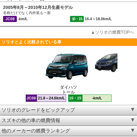
2005年8月～2010年12月生産モデル
名称だけでなく内外装も一新
JC08
-km/L
10・15
16.4～18.0km/L
▲ソリオの燃費TOPへ
ソリオとよく比較されている車
ダイハツ
トール
JC08
21.8～24.6km/L
10・15
-km/L
ソリオのグレードをピックアップ
スズキの他の車の燃費情報
他のメーカーの燃費ランキング