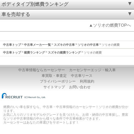
ボディタイプ別燃費ランキング
車を売却する
▲ソリオの燃費TOPへ
中古車トップ
中古車メーカー一覧
スズキの中古車
ソリオの中古車
ソリオの燃費
中古車トップ
燃費ランキング
スズキの燃費ランキング
ソリオの燃費
中古車情報ならカーセンサー
カーセンサーエッジ・輸入車
車買取・車査定
中古車リース
プライバシーポリシー
利用規約
サイトマップ
お問い合わせ
燃費のいい車を探すなら、中古車・中古車情報のカーセンサー！ソリオの燃費が分か
ります。
お気に入りのソリオモデルやグレードを見つけたら、お得・納得の中古車探し。豊富
なソリオ中古車情報の中から様々な条件で中古車検索ができます。
カーセンサーはあなたの車選びをサポートします！