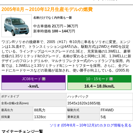
2005年8月～2010年12月生産モデルの燃費
名称だけでなく内外装も一新
中古車価格
21
万円～
36
万円
新車時価格
100～144
万円
ワゴンRソリオの後継車で、2005（H17）年10月に車名をソリオに変更。エンジ
ンは1.3L直4で、トランスミッションは4ATのみ。駆動方式は2WDと4WDを設定
している。ラインナップはベースグレードの1.3Eと、充実装備の1.3WELL、豪華
仕様の1.3SリミテッドIIの3グレード。名称が変わると同時に1.3E、1.3WELLに新
デザインのフロントグリルや、マルチリフレクター式のヘッドランプを採用。内
装では、1.3WELLと1.3SリミテッドIIにシートリフターを採用。さらに、全グレ
ードにカードケースなどの装備が追加され、使い勝手が向上している。(2005.8)
JC08モード
10・15モード
-km/L
16.4～18.0km/L
ハッチバック
ボディタイプ
3545x1620x1665/他
全長x全幅x全高(mm)
88馬力
FF/4WD
最高出力
駆動方式
1328cc
5名
排気量
乗車定員
ソリオ (05年8月～10年12月)のカタログ情報を見る
マイナーチェンジ一覧