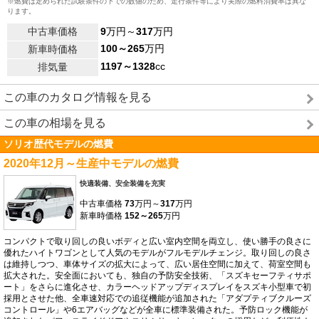
※燃費は定められた試験条件の下での数値のため、走行条件等により実際の燃料消費率は異な
ります。
中古車価格
9
万円～
317
万円
100～265
万円
新車時価格
1197～1328
cc
排気量
この車のカタログ情報を見る
この車の相場を見る
ソリオ歴代モデルの燃費
2020年12月～生産中モデルの燃費
快適装備、安全装備を充実
中古車価格
73
万円～
317
万円
新車時価格
152～265
万円
コンパクトで取り回しの良いボディと広い室内空間を両立し、使い勝手の良さに
優れたハイトワゴンとして人気のモデルがフルモデルチェンジ。取り回しの良さ
は維持しつつ、車体サイズの拡大によって、広い居住空間に加えて、荷室空間も
拡大された。安全面においても、独自の予防安全技術、「スズキセーフティサポ
ート」をさらに進化させ、カラーヘッドアップディスプレイをスズキ小型車で初
採用とさせた他、全車速対応での追従機能が追加された「アダプティブクルーズ
コントロール」や6エアバッグなどが全車に標準装備された。予防ロック機能が