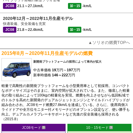
ハイブリッド搭載の新型ソリオ登場
JC08
21.1～27.1km/L
10・15
-km/L
2020年12月～2022年11月生産モデル
快適装備、安全装備を充実
JC08
21.8～22.4km/L
10・15
-km/L
▲ソリオの燃費TOPへ
2015年8月～2020年11月生産モデルの燃費
新開発プラットフォームの採用によって車内が拡大
中古車価格
19
万円～
197
万円
新車時価格
146～222
万円
軽量で高剛性の新開発プラットフォームを小型乗用車として初採用。コンパクト
なボディサイズはそのままに、室内空間が拡大されている。また、徹底した軽量
化の取り組みによって100kgの軽量化を実現。燃費を向上させながら低回転域で
のトルクを高めた新開発のデュアルジェットエンジンとマイルドハイブリッドが
組み合わされ、JC08モード燃費27.8km/Lを達成している。さらに、後席両側ス
ライドドアや全方位モニター付メモリーナビのオプション設定など、使い勝手も
向上。デュアルカメラブレーキサポートなど先進の安全装備も採用される
（2015.8）
JC08モード
10・15モード