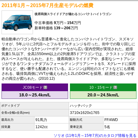
2011年1月～2015年7月生産モデルの燃費
後席両側スライドドアが備わるコンパクトハイトワゴン
中古車価格
9
万円～
154
万円
新車時価格
139～206
万円
軽自動車のワゴンRから普通車へと進化したコンパクトハイトワゴン、スズキソ
リオが、5年ぶりに2代目へとフルモデルチェンジを行った。街中での取り回しに
優れたコンパクトな5ナンバーボディーながら広い室内空間が実現された。総排
気量1.5L以下、全高1550mm以上の2列座席5ドアワゴンでは、クラストップの室
内スペースが与えられた。また、後席両側スライドドアや、多彩なシートアレン
ジができるワンタッチダブルフォールディングリアシートをS、Xグレードに採用
するなど、使い勝手も配慮されている。エンジンは同社のスイフトなどにも搭載
される、吸排気両側にVVTが備えられた1.2LのDOHCを採用。経済性と扱いやす
さの両立が図られた。(2010.12)
JC08モード
10・15モード
18.0～25.4km/L
20.0～24.5km/L
ハッチバック
ボディタイプ
3710x1620x1765
全長x全幅x全高(mm)
91馬力
FF/4WD
最高出力
駆動方式
1242cc
5名
排気量
乗車定員
ソリオ (11年1月～15年7月)のカタログ情報を見る