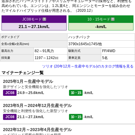
追加されたパワースライドドアやスリムサーキュレーターの採用など、利便性も
高められている。エンジンは、1.2L直4と、同エンジンとモーターを組み合わせ
たマイルドハイブリッド仕様が用意される。（2020.12）
JC08モード
10・15モード
21.1～27.1km/L
-km/L
ハッチバック
ボディタイプ
3790x1645x1745/他
全長x全幅x全高(mm)
82～91馬力
FF/4WD
最高出力
駆動方式
1197～1242cc
5名
排気量
乗車定員
ソリオ (20年12月～生産中モデル)のカタログ情報を見る
マイナーチェンジ一覧
2025年1月～生産中モデル
新デザインと安全機能を強化したソリオ
JC08
24.9～25.6km/L
10・15
-km/L
2023年5月～2024年12月生産モデル
安全機能と利便性を強化した新型ソリオ
JC08
21.1～27.1km/L
10・15
-km/L
2022年12月～2023年4月生産モデル