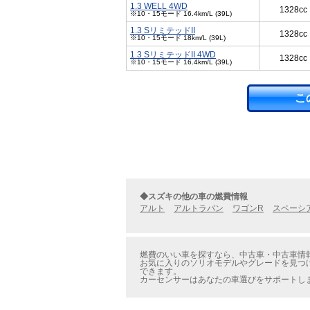
1.3 WELL 4WD
1328cc
※10・15モード 16.4km/L (39L)
1.3 SリミテッドII
1328cc
※10・15モード 18km/L (39L)
1.3 SリミテッドII 4WD
1328cc
※10・15モード 16.4km/L (39L)
こ
◆スズキの他の車の燃費情報
アルト
アルトラパン
ワゴンR
スペーシ
燃費のいい車を探すなら、中古車・中古車情報
お気に入りのソリオモデルやグレードを見つけ
できます。
カーセンサーはあなたの車選びをサポートし