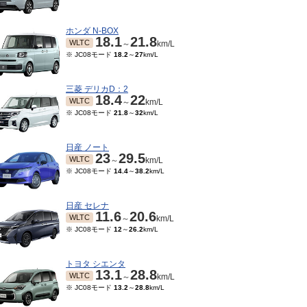
ホンダ N-BOX
18.1
21.8
WLTC
～
km/L
※ JC08モード
18.2
～
27
km/L
三菱 デリカD：2
18.4
22
WLTC
～
km/L
※ JC08モード
21.8
～
32
km/L
日産 ノート
23
29.5
WLTC
～
km/L
※ JC08モード
14.4
～
38.2
km/L
日産 セレナ
11.6
20.6
WLTC
～
km/L
※ JC08モード
12
～
26.2
km/L
トヨタ シエンタ
13.1
28.8
WLTC
～
km/L
※ JC08モード
13.2
～
28.8
km/L