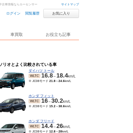
車・中古車情報ならカーセンサー
サイトマップ
ログイン
閲覧履歴
お気に入り
車買取
お役立ち記事
ソリオとよく比較されている車
ダイハツ トール
16.8
18.4
WLTC
～
km/L
※ JC08モード
21.8
～
24.6
km/L
ホンダ フィット
16
30.2
WLTC
～
km/L
※ JC08モード
15.2
～
38.6
km/L
ホンダ フリード
14.4
26
WLTC
～
km/L
※ JC08モード
12.8
～
28
km/L