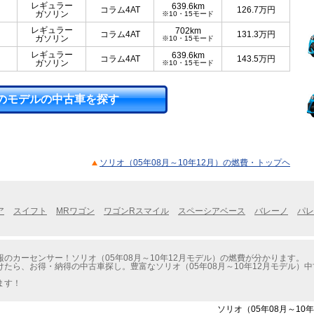
レギュラー
639.6km
コラム4AT
126.7
万円
ガソリン
※10・15モード
レギュラー
702km
コラム4AT
131.3
万円
ガソリン
※10・15モード
レギュラー
639.6km
コラム4AT
143.5
万円
ガソリン
※10・15モード
のモデルの中古車を探す
ソリオ（05年08月～10年12月）の燃費・トップヘ
ア
スイフト
MRワゴン
ワゴンRスマイル
スペーシアベース
バレーノ
パレ
のカーセンサー！ソリオ（05年08月～10年12月モデル）の燃費が分かります。
たら、お得・納得の中古車探し。豊富なソリオ（05年08月～10年12月モデル）
ます！
ソリオ（05年08月～10