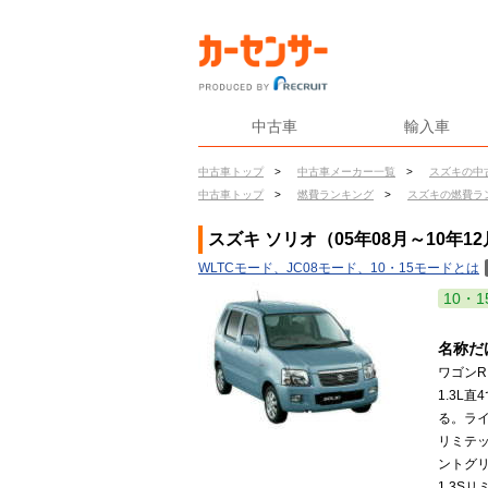
中古車
輸入車
中古車トップ
>
中古車メーカー一覧
>
スズキの中
中古車トップ
>
燃費ランキング
>
スズキの燃費ラ
スズキ ソリオ（05年08月～10年1
WLTCモード、JC08モード、10・15モードとは
10・1
名称だ
ワゴンR
1.3L
る。ライ
リミテッ
ントグリ
1.3S