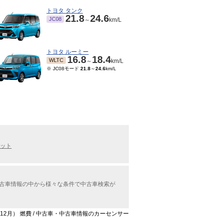
トヨタ タンク
21.8
24.6
JC08
～
km/L
トヨタ ルーミー
16.8
18.4
WLTC
～
km/L
※ JC08モード
21.8
～
24.6
km/L
ット
中古車情報の中から様々な条件で中古車検索が
年12月） 燃費 / 中古車・中古車情報のカーセンサー