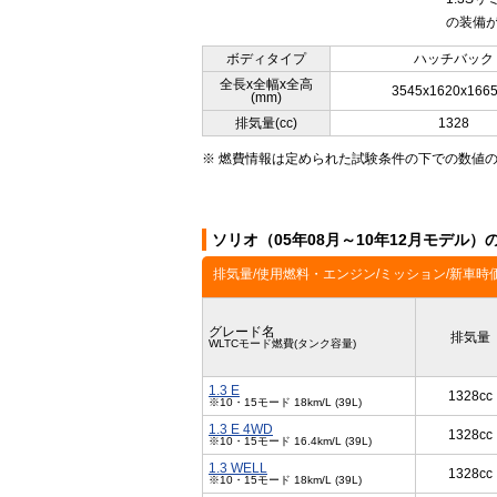
の装備が
ボディタイプ
ハッチバック
全長x全幅x全高
3545x1620x166
(mm)
排気量(cc)
1328
※ 燃費情報は定められた試験条件の下での数値
ソリオ（05年08月～10年12月モデル）
排気量/使用燃料・エンジン/ミッション/新車時
グレード名
排気量
WLTCモード燃費(タンク容量)
1.3 E
1328cc
※10・15モード 18km/L (39L)
1.3 E 4WD
1328cc
※10・15モード 16.4km/L (39L)
1.3 WELL
1328cc
※10・15モード 18km/L (39L)