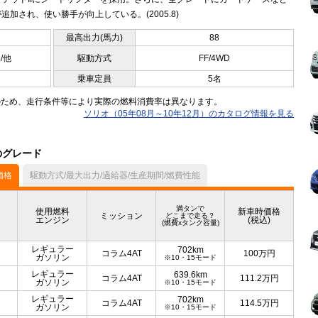
追加され、使い勝手が向上している。(2005.8)
最高出力(馬力)
88
5/他
駆動方式
FF/4WD
乗車定員
5名
のため、走行条件等により実際の燃料消費率は異なります。
ソリオ（05年08月～10年12月）のカタログ情報を見る
のグレード
価格
駆動方式/最大出力/過給器/生産期間/燃費性能
満タンで
使用燃料
新車時価格
ミッション
どこまで走る？
エンジン
(税込)
(燃費xタンク容量)
レギュラー
702km
コラム4AT
100
万円
ガソリン
※10・15モード
レギュラー
639.6km
コラム4AT
111.2
万円
ガソリン
※10・15モード
レギュラー
702km
コラム4AT
114.5
万円
ガソリン
※10・15モード