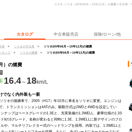
スズキ ソリオ（05年08月～10年12月）の燃費 | 中古
カタログ
中古車販売店
保険/ローン/他
古車
>
ソリオの中古車
>
ソリオ(05年08月～10年12月)の燃費
ンキング
>
ソリオの燃費
>
ソリオ(05年08月～10年12月)の燃費
2月）の燃費
？
16.4
18
5
～
km/L
けでなく内外装も一新
ソリオの後継車で、2005（H17）年10月に車名をソリオに変更。エンジンは
直4で、トランスミッションは4ATのみ。駆動方式は2WDと4WDを設定してい
ンナップはベースグレードの1.3Eと、充実装備の1.3WELL、豪華仕様の1.3S
ドIIの3グレード。名称が変わると同時に1.3E、1.3WELLに新デザインのフロ
ルや、マルチリフレクター式のヘッドランプを採用。内装では、1.3WELLと
リミテッドIIにシートリフターを採用。さらに、全グレードにカードケースなど