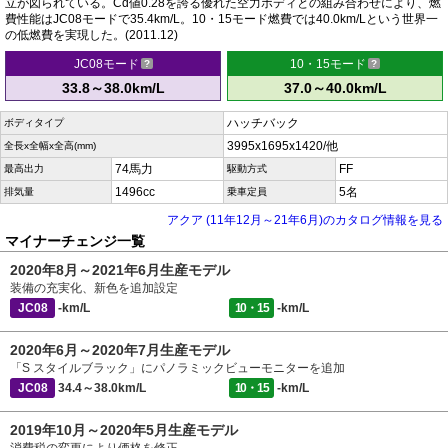
立が図られている。Cd値0.28を誇る優れた空力ボディとの組み合わせにより、燃
費性能はJC08モードで35.4km/L。10・15モード燃費では40.0km/Lという世界一
の低燃費を実現した。(2011.12)
JC08モード
10・15モード
33.8～38.0km/L
37.0～40.0km/L
ハッチバック
ボディタイプ
3995x1695x1420/他
全長x全幅x全高(mm)
74馬力
FF
最高出力
駆動方式
1496cc
5名
排気量
乗車定員
アクア (11年12月～21年6月)のカタログ情報を見る
マイナーチェンジ一覧
2020年8月～2021年6月生産モデル
装備の充実化、新色を追加設定
JC08
-km/L
10・15
-km/L
2020年6月～2020年7月生産モデル
「S スタイルブラック」にパノラミックビューモニターを追加
JC08
34.4～38.0km/L
10・15
-km/L
2019年10月～2020年5月生産モデル