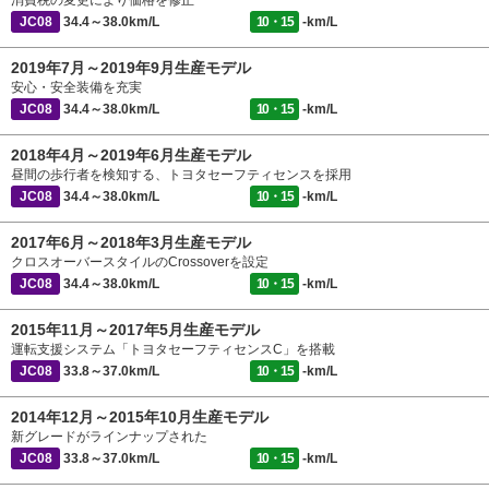
消費税の変更により価格を修正
JC08
34.4～38.0km/L
10・15
-km/L
2019年7月～2019年9月生産モデル
安心・安全装備を充実
JC08
34.4～38.0km/L
10・15
-km/L
2018年4月～2019年6月生産モデル
昼間の歩行者を検知する、トヨタセーフティセンスを採用
JC08
34.4～38.0km/L
10・15
-km/L
2017年6月～2018年3月生産モデル
クロスオーバースタイルのCrossoverを設定
JC08
34.4～38.0km/L
10・15
-km/L
2015年11月～2017年5月生産モデル
運転支援システム「トヨタセーフティセンスC」を搭載
JC08
33.8～37.0km/L
10・15
-km/L
2014年12月～2015年10月生産モデル
新グレードがラインナップされた
JC08
33.8～37.0km/L
10・15
-km/L