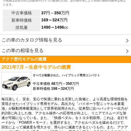
※燃費は定められた試験条件の下での数値のため、走行条件等により実際の燃料消費率は異な
ります。
中古車価格
37
円～
350
万円
169～324
万円
新車時価格
1490～1496
cc
排気量
この車のカタログ情報を見る
この車の相場を見る
アクア歴代モデルの燃費
2021年7月～生産中モデルの燃費
すべてが刷新された、ハイブリッド専用コンパクト
中古車価格
48
万円～
350
万円
新車時価格
198～324
万円
毎日楽しく、安全、安心で快適に乗れる充実した装備と、より高度な環境性能を
実現させたハイブリッド専用モデル。高出力な「バイポーラ型ニッケル水素電
池」が駆動用車載電池として世界初採用された。従来型に比べバッテリー出力が
約2倍に向上した他、アクセル操作への応答性が向上し、リニアでスムーズな加
速が可能になっている。また、「快感ペダル」をトヨタ初採用。これは、走行モ
ードから「POWER＋モード」を選択すると、アクセルペダルを緩めるだけで、
回生によって減速度を増大させ、滑らかに減速できるというもの。また、アクア