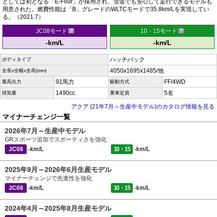
としては初となる「E-Four」が採用され、雪道でも安心して走行できるモデルも
用意された。燃費性能は「B」グレードのWLTCモードで35.8km/Lを実現してい
る。（2021.7）
JC08モード
10・15モード
-km/L
-km/L
ハッチバック
ボディタイプ
4050x1695x1485/他
全長x全幅x全高(mm)
91馬力
FF/4WD
最高出力
駆動方式
1490cc
5名
排気量
乗車定員
アクア (21年7月～生産中モデル)のカタログ情報を見る
マイナーチェンジ一覧
2026年7月～生産中モデル
GRスポーツ追加でスポーティさを強化
JC08
-km/L
10・15
-km/L
2025年9月～2026年6月生産モデル
マイナーチェンジで先進性を強化
JC08
-km/L
10・15
-km/L
2024年4月～2025年8月生産モデル