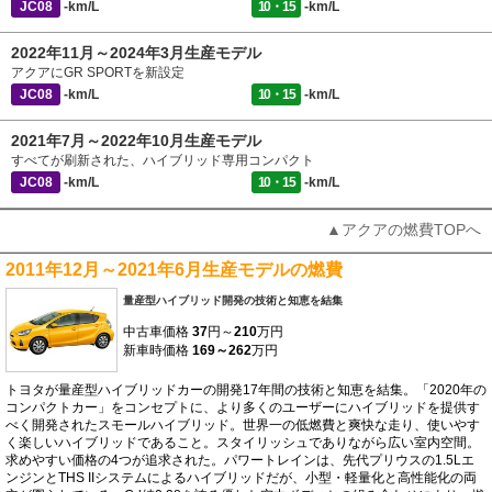
JC08
-km/L
10・15
-km/L
2022年11月～2024年3月生産モデル
アクアにGR SPORTを新設定
JC08
-km/L
10・15
-km/L
2021年7月～2022年10月生産モデル
すべてが刷新された、ハイブリッド専用コンパクト
JC08
-km/L
10・15
-km/L
▲アクアの燃費TOPへ
2011年12月～2021年6月生産モデルの燃費
量産型ハイブリッド開発の技術と知恵を結集
中古車価格
37
円～
210
万円
新車時価格
169～262
万円
トヨタが量産型ハイブリッドカーの開発17年間の技術と知恵を結集。「2020年の
コンパクトカー」をコンセプトに、より多くのユーザーにハイブリッドを提供す
べく開発されたスモールハイブリッド。世界一の低燃費と爽快な走り、使いやす
く楽しいハイブリッドであること。スタイリッシュでありながら広い室内空間。
求めやすい価格の4つが追求された。パワートレインは、先代プリウスの1.5Lエ
ンジンとTHS IIシステムによるハイブリッドだが、小型・軽量化と高性能化の両